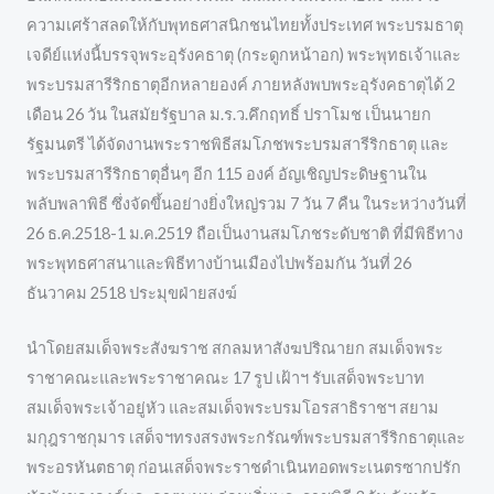
ความเศร้าสลดให้กับพุทธศาสนิกชนไทยทั้งประเทศ พระบรมธาตุ
เจดีย์แห่งนี้บรรจุพระอุรังคธาตุ (กระดูกหน้าอก) พระพุทธเจ้าและ
พระบรมสารีริกธาตุอีกหลายองค์ ภายหลังพบพระอุรังคธาตุได้ 2
เดือน 26 วัน ในสมัยรัฐบาล ม.ร.ว.คึกฤทธิ์ ปราโมช เป็นนายก
รัฐมนตรี ได้จัดงานพระราชพิธีสมโภชพระบรมสารีริกธาตุ และ
พระบรมสารีริกธาตุอื่นๆ อีก 115 องค์ อัญเชิญประดิษฐานใน
พลับพลาพิธี ซึ่งจัดขึ้นอย่างยิ่งใหญ่รวม 7 วัน 7 คืน ในระหว่างวันที่
26 ธ.ค.2518-1 ม.ค.2519 ถือเป็นงานสมโภชระดับชาติ ที่มีพิธีทาง
พระพุทธศาสนาและพิธีทางบ้านเมืองไปพร้อมกัน วันที่ 26
ธันวาคม 2518 ประมุขฝ่ายสงฆ์
นำโดยสมเด็จพระสังฆราช สกลมหาสังฆปริณายก สมเด็จพระ
ราชาคณะและพระราชาคณะ 17 รูป เฝ้าฯ รับเสด็จพระบาท
สมเด็จพระเจ้าอยู่หัว และสมเด็จพระบรมโอรสาธิราชฯ สยาม
มกุฎราชกุมาร เสด็จฯทรงสรงพระกรัณฑ์พระบรมสารีริกธาตุและ
พระอรหันตธาตุ ก่อนเสด็จพระราชดำเนินทอดพระเนตรซากปรัก