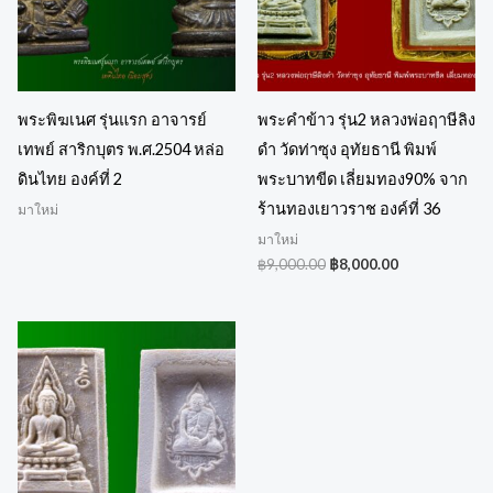
พระพิฆเนศ รุ่นแรก อาจารย์
พระคำข้าว รุ่น2 หลวงพ่อฤาษีลิง
เทพย์ สาริกบุตร พ.ศ.2504 หล่อ
ดำ วัดท่าซุง อุทัยธานี พิมพ์
ดินไทย องค์ที่ 2
พระบาทขีด เลี่ยมทอง90% จาก
ร้านทองเยาวราช องค์ที่ 36
มาใหม่
มาใหม่
฿
9,000.00
฿
8,000.00