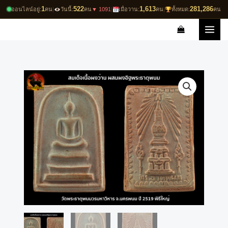
Skip
1
522
1,613
281,286
ออนไลน์อยู่:
คน
|
วันนี้:
คน
▼ 1091
|
เมื่อวาน:
คน
|
ทั้งหมด:
คน
to
content