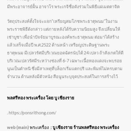
มีพระอาจารย์ฝั้น อาจาโร พระเกจิชื่อดังร่วมในพิธีแผ่เมตตาจิต
วัตถุประสงค์ตั้งใจจะแจก”เหรียญสมโภชพระธาตุพนม”ในงาน
พระราชพิธีดังกล่าว แต่ภายหลังได้รับความนิยมสูง จึงเปลี่ยนให้
เช่าบูชา เพื่อนำปัจจัยมาบูรณะองค์พระธาตุพนม ต่อมาได้สร้าง
แล้วเสร็จเมื่อปี พ.ศ.2522 ด้านหน้า เหรียญประดิษฐานพระ
ธาตุพนม มีเปลวรัศมีบริเวณยอดฉัตรนับได้ 24 เปลว ถ้าสังเกตให้ดี
บริเวณเปลวรัศมีระหว่างช่องที่ 6-7 เฉพาะเนื้อทองแดงจะพบรอย
นูนเป็นตำหนิ ซึ่งมีสาเหตุที่บล็อกเริ่มแตกปริ และพิมพ์ไม่ครบตาม
จำนวน ด้านหลังมีตัวหนัง สือนูนระบุจุดประสงค์ในการสร้างไว้
พลศรีทอง พระเครื่อง โดย บู เชียงราย
. https://ponsrithong.com/
web (main)
พระเครื่อง :
บู เชียงราย ร้านพลศรีทอง พระเครื่อง