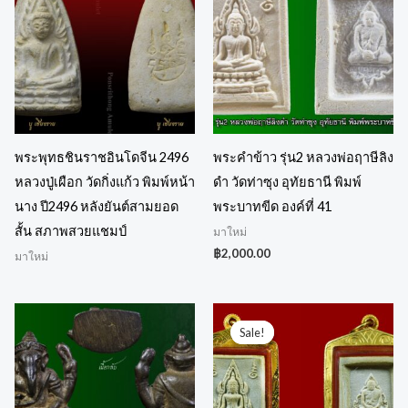
พระพุทธชินราชอินโดจีน 2496
พระคำข้าว รุ่น2 หลวงพ่อฤาษีลิง
หลวงปู่เผือก วัดกิ่งแก้ว พิมพ์หน้า
ดำ วัดท่าซุง อุทัยธานี พิมพ์
นาง ปี2496 หลังยันต์สามยอด
พระบาทขีด องค์ที่ 41
สั้น สภาพสวยแชมป์
มาใหม่
฿
2,000.00
มาใหม่
Original
Current
price
price
Sale!
Sale!
was:
is:
฿9,000.00.
฿8,000.00.