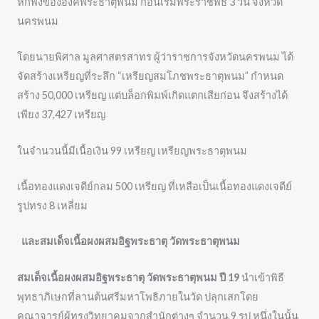
หักพังขององค์พระธาตุพนม ก่อนเริ่มพระราชพิธี 3 วัน จังหวัด
นครพนม
โดยนายพิศาล มูลศาสตรสาทร ผู้ว่าราชการจังหวัดนครพนม ได้
จัดสร้างเหรียญที่ระลึก “เหรียญสมโภชพระธาตุพนม” กำหนด
สร้าง 50,000 เหรียญ แต่บล็อกพิมพ์เกิดแตกเสียก่อน จึงสร้างได้
เพียง 37,427 เหรียญ
ในจำนวนนี้มีเนื้อเงิน 99 เหรียญ เหรียญพระธาตุพนม
เนื้อทองแดงเจดีย์กลม 500 เหรียญ ที่เหลือเป็นเนื้อทองแดงเจดีย์
รูปทรง 8 เหลี่ยม
และสมเด็จเนื้อผงผสมอิฐพระธาตุ วัดพระธาตุพนม
สมเด็จเนื้อผงผสมอิฐพระธาตุ วัดพระธาตุพนม ปี 19
นำเข้าพิธี
พุทธาภิเษกที่ลานต้นศรีมหาโพธิภายในวัด ปลุกเสกโดย
คณาจารย์ผู้ทรงวิทยาคมจากสำนักต่างๆ จำนวน 9 รูป หนึ่งในนั้น