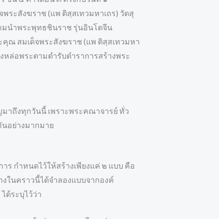
ระสังฆราช (แพ ติสฺสเทวมหาเถร) วัดสุ
มนำพระพุทธชินราช รุ่นอินโดจีน
ระคุณ สมเด็จพระสังฆราช (แพ ติสฺสเทวมหา
 เททองหล่อพระตามตำรับตำราการสร้างพระ
วัญมาถึงทุกวันนี้ เพราะพระคณาจารย์ ทั่ว
 กันอย่างมากมาย
 กำหนดไว้ให้สร้างเพียงแค่ ๒ แบบ คือ
้างในคราวนี้ได้จำลองแบบจากองค์
ด้ระบุไว้ว่า