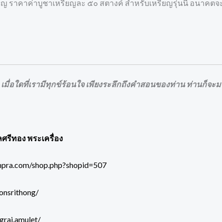
ยญ ราคาค่าบูชาเหรียญละ ๕๐ สตางค์ สำหรับเหรียญรุ่นนี้ อนาคต
 เมื่อใดที่เรามีทุกข์ร้อนใจ เพียงระลึกถึงคำสอนของท่าน ท่านก็จะมา
ลศรีทอง พระเครื่อง
mpra.com/shop.php?shopid=507
onsrithong/
grai.amulet/