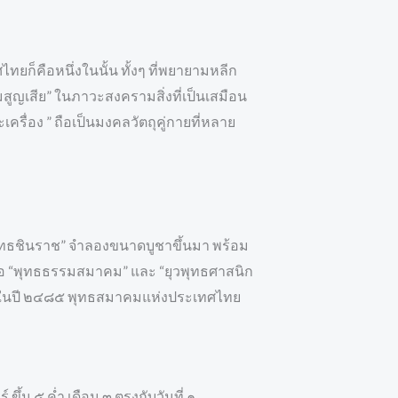
ก็คือหนึ่งในนั้น ทั้งๆ ที่พยายามหลีก
มสูญเสีย” ในภาวะสงครามสิ่งที่เป็นเสมือน
ะเครื่อง ” ถือเป็นมงคลวัตถุคู่กายที่หลาย
พุทธชินราช” จำลองขนาดบูชาขึ้นมา พร้อม
คือ “พุทธธรรมสมาคม” และ “ยุวพุทธศาสนิก
บลง ในปี ๒๔๘๕ พุทธสมาคมแห่งประเทศไทย
ึ้น ๕ ค่ำ เดือน ๓ ตรงกับวันที่ ๑