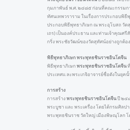
กุมภาพันธ์ พ.ศ. ๒๔๘๕ ก่อนที่คณะกรรมก
ทัศนเทพวราราม ในเรื่องการประกอบพิธี
ประกอบพิธีพุทธาภิเษก ณ พระอุโบสถ วัดส
เถร) เป็นองค์ประธาน และท่านเจ้าคุณศรีส
กริ่ง พระชัยวัฒน์ของวัดสุทัศน์อย่างถูกต
พิธีพุทธาภิเษก พระพุทธชินราชอินโดจีน
พิธีพุทธาภิเษก
พระพุทธชินราชอินโดจีน
ท
ประเทศแ ละพระเกจิอาจารย์ชื่อดังในยุคน
การสร้าง
การสร้าง
พระพุทธชินราชอินโดจีน
ปี ๒๔
พระบูชา และ พระเครื่อง โดยได้กรมศิลป
พระพุทธชินราช วัดใหญ่ เมืองพิษณุโลก โด