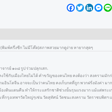
Facebook
Twitter
LinkedIn
Mess
 (พิมพ์ครึ่งซีก ไม่มีโค๊ด)สภาพสวยมากดูง่าย หายากสุดๆ
ารย์ ๑๐๘ รูป ร่วมปลุกเสก.
ต่คงใช้กับเมืองไทยไม่ได้ คำขวัญของคนไทย คงต้องว่า สงครามมักก่
มอินโดจีน อาจจะเป็นว่าคนไทย คงเก็บกดที่ถูก พวกฝรั่งมังค่า มาก
ร้องดินแดนคืน ทำให้กระแสรักชาติช่วงนั้นรุนแรงมาก แม้แต่พระเกจ
ที่กรุงเทพฯวัดใหญ่ๆเช่น วัดสุทัศน์ วัดชนะสงคราม วัดราชบพิตฯ แ