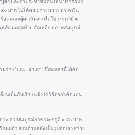
้สักการบูชา และถ้าประชาชนคนไหน ปรารถนา
์ละ ๑๕๐ บาท ไปให้คณะกรรมการ ตรวจเงิน
ื่อง คณะผู้ดำเนินงานได้ใช้กรรมวิธี ๒
นหลัก แต่สุดท้าย คัดเหลือ สภาพสมบูรณ์
จักร” และ “อกเลา” ซึ่งอกเลานี้ได้คัด
่ยนเป็นก้นเรียบ แล้วใช้วิธีตอกโค้ดแทน
สภาพ สวยสมบูรณ์ราคาจะอยู่ที่ ๑.๕๐ บาท
อนแก้ว ส่วนด้านหลัง เป็นรูปอกเลา สร้าง