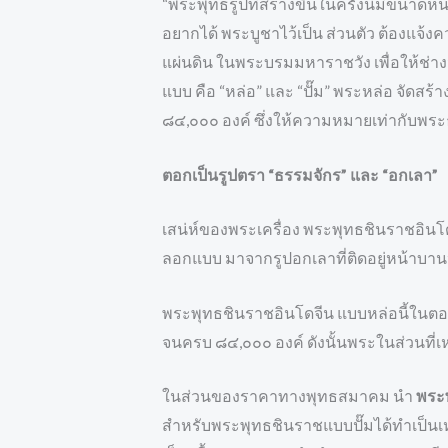
“พระพุทธรูปที่สร้างขึ้นในครั้งนี้มีขนา
อยากได้ พระบูชาไว้เป็น ส่วนตัว ต้องแจ้
แผ่นดิน ในพระบรมมหาราชวัง เพื่อให้ช่าง
แบบ คือ “หล่อ” และ “ปั๊ม” พระหล่อ จัดส
๘๔,๐๐๐ องค์ ซึ่งให้ความหมายเท่ากับพระ
ตอกเป็นรูปตรา “ธรรมจักร” และ “อกเลา”
เสน่ห์ของพระเครื่อง พระพุทธชินราชอินโดจ
ลอกแบบ มาจากรูปอกเลาที่ติดอยู่หน้าบาน
พระพุทธชินราชอินโดจีน แบบหล่อนี้ในตอนแ
จนครบ ๘๔,๐๐๐ องค์ ดังนั้นพระในส่วนที่เห
ในส่วนของราคาทางพุทธสมาคม นำ
พระ
สำหรับพระพุทธชินราชแบบปั๊มได้ทำเป็นเหร