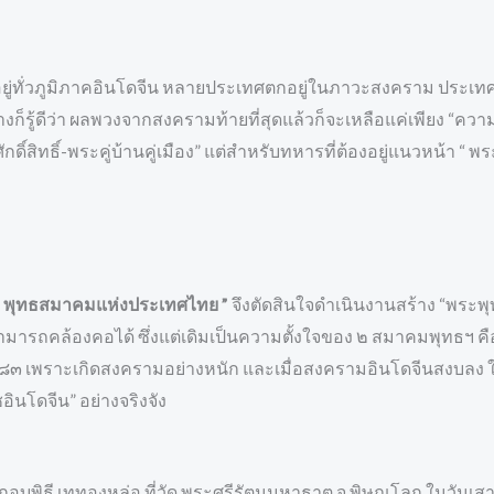
ู่ทั่วภูมิภาคอินโดจีน หลายประเทศตกอยู่ในภาวะสงคราม ประเทศไทย
งก็รู้ดีว่า ผลพวงจากสงครามท้ายที่สุดแล้วก็จะเหลือแค่เพียง “ควา
ักดิ์สิทธิ์-พระคู่บ้านคู่เมือง” แต่สำหรับทหารที่ต้องอยู่แนวหน้า “ พร
“ พุทธสมาคมแห่งประเทศไทย ”
จึงตัดสินใจดำเนินงานสร้าง “พระ
ามารถคล้องคอได้ ซึ่งแต่เดิมเป็นความตั้งใจของ ๒ สมาคมพุทธฯ 
่ปี ๒๔๘๓ เพราะเกิดสงครามอย่างหนัก และเมื่อสงครามอินโดจีนสง
ินโดจีน” อย่างจริงจัง
บพิธี เททองหล่อ ที่วัด พระศรีรัตนมหาธาตุ จ.พิษณุโลก ในวันเสาร์ ข