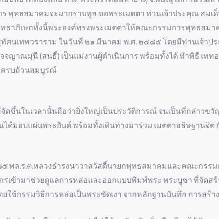
าร พุทธสมาคมจะมากราบทูล ขอพระเมตตา ท่านเจ้าประคุณ สมเด็จพ
พุทธาภิเษกทั้งนี้พระองค์ทรงพระเมตตาให้คณะกรรมการพุทธสมาค
ุทัศนเทพวราราม ในวันที่ ๒๑ มีนาคม พ.ศ. ๒๔๘๕ โดยมีท่านเจ้าป
ัจจญาณมุนี (สนธิ์) เป็นแม่งานผู้ดำเนินการ พร้อมทั้งได้ ทำพิธี
้องครบถ้วนสมบูรณ์
ี่จัดขึ้นในเวลานั้นถือว่ายิ่งใหญ่เป็นประวัติการณ์ จนเป็นที่กล่าวข
ั้นได้มอบแผ่นพระยันต์ พร้อมทั้งเดินทางมาร่วม เมตตาอธิษฐานจิต
๘๕ พล.ร.ต.หลวงธำรงนาวาสวัสดิ์นายกพุทธสมาคมและคณะกรรมการ
ากรเข้ามาช่วยดูแลการหล่อและออกแบบพิมพ์พระ พระบูชา ที่จัดสร
ยใช้กรรมวิธีการหล่อเป็นพระขัดเงา จากหลักฐานบันทึก การสร้าง ไ