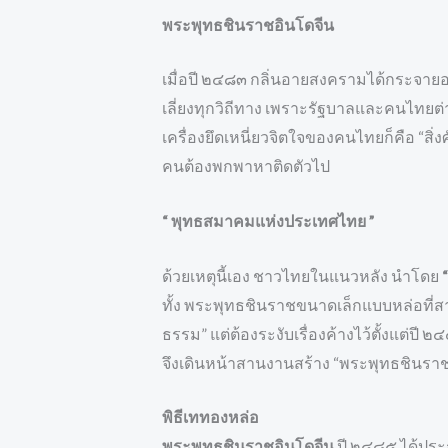
พระพุทธชินราชอินโดจีน
เมื่อปี ๒๔๘๓ กลิ่นอายสงครามได้กระจายอย
เลี่ยงทุกวิถีทาง เพราะรัฐบาลและคนไทยต่า
เครื่องยึดเหนี่ยวจิตใจของคนไทยก็คือ “สิ่งศ
คนต้องพกพาหาติดตัวไป
“ พุทธสมาคมแห่งประเทศไทย ”
ด้วยเหตุนี้เอง ชาวไทยในแนวหลัง นำโดย
ทั้ง พระพุทธชินราชขนาดเล็กแบบหล่อที่ส
ธรรม” แต่ต้องระงับเรื่องค้างไว้ตั้งแต
จึงเดินหน้าสานงานสร้าง “พระพุทธชินราชอ
พิธีเททองหล่อ
พระพุทธชินราชอินโดจีน
ปี ๒๔๘๕ ได้ประกอ