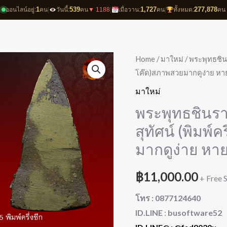
1
539
1,727
277,878
ออนไลน์อยู่:
คน
|
วันนี้:
คน
▼ 1188
|
เมื่อวาน:
คน
|
ทั้งหมด:
คน
Home
/
มาใหม่
/ พระพุทธชินร
โค๊ด)สภาพสวยมากดูง่าย หา
มาใหม่
พระพุทธชินรา
สุทัศน์ (พิมพ์
มากดูง่าย หา
฿
11,000.00
+ Free 
โทร : 0877124640
ID.LINE
:
busoftware52