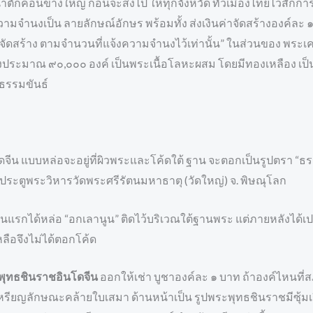
ดหน้าตักค่อนข้างใหญ่ ก่อนจะส่งไป ให้ทุกจังหวัด ทั่วเมืองไทยไว
งความจำนงเป็น ลายลักษณ์อักษร พร้อมทั้ง ส่งเงินค่าจัดสร้างองค
จัดสร้าง ตามจำนวนที่แจ้งความจำนงไว้เท่านั้น” ในส่วนของ พระเคร
ร้างประมาณ ๙๐,๐๐๐ องค์ เป็นพระเนื้อโลหะผสม โดยมีทองเหลือง เป็
ธรรมขันธ์
ีน แบบหล่อจะอยู่ที่ผิวพระและโค้ดใต้ ฐาน จะตอกเป็นรูปตรา “ธรรม
ประตูพระวิหารวัดพระศรีรัตนมหาธาตุ (วัดใหญ่) จ. พิษณุโลก
รกได้หล่อ “อกเลานูน” ติดไว้บริเวณใต้ฐานพระ แต่ภายหลังได้เปลี
ลือจึงไม่ได้ตอกโค้ด
พุทธชินราชอินโดจีน
ออกให้เช่า บูชาองค์ละ ๑ บาท ถ้าองค์ไหนที่
ียญลักษณะคล้ายใบเสมา ด้านหน้าเป็น รูปพระพุทธชินราชมีซุ้มเรื