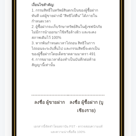
เงื่อนไขสำคัญ:
1. กรรมสิทธิ์ในทรัพย์สินตกเป็นของผู้ซื้อฝาก
ทันที แต่ผู้ขายฝากมี "สิทธิไถ่คืน" ได้ภายใน
กำหนดเวลา
2. ผู้ซื้อฝากจะเก็บรักษาทรัพย์สินในตู้เซฟนิรภัย
ไม่มีการนำออกมาใช้หรือล้างผิว และจะคง
สภาพเดิมไว้ 100%
3. หากพ้นกำหนดเวลาไถ่ถอน สิทธิในการ
ไถ่ถอนจะระงับสิ้นไป และกรรมสิทธิ์จะตกเป็น
ของผู้ซื้อฝากโดยเด็ดขาดตามมาตรา 491
4. การขยายเวลาต้องทำเป็นบันทึกต่อท้าย
สัญญานี้เท่านั้น
ลงชื่อ ผู้ขายฝาก
ลงชื่อ ผู้ซื้อฝาก (บู
เชียงราย)
เอกสารนี้จัดทำโดยสถาบัน PST - ตรวจสอบความแท้
และความน่าเชื่อถือ 100%