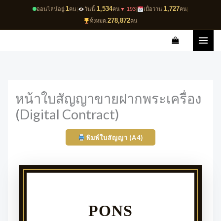
Skip
1
1,534
1,727
ออนไลน์อยู่:
คน
|
วันนี้:
คน
▼ 193
|
เมื่อวาน:
คน
|
to
278,872
ทั้งหมด:
คน
content
หน้าใบสัญญาขายฝากพระเครื่อง
(Digital Contract)
พิมพ์ใบสัญญา (A4)
PONS