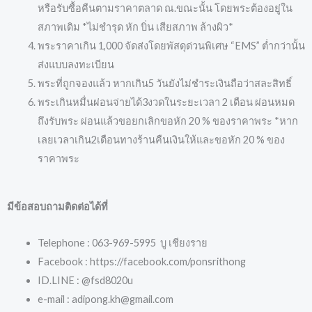
หรือรับซื้อคืนตามราคาตลาด ณ.ขณะนั้น โดยพระต้องอยู่ใน
สภาพเดิม *ไม่ชำรุด หัก บิ่น เสียสภาพ ล้างผิว*
พระราคาเกิน 1,000 จัดส่งโดยพัสดุด่วนพิเศษ “EMS” ต่ำกว่านั้น
ส่งแบบลงทะเบียน
พระที่ถูกจองแล้ว หากเกิน5 วันยังไม่ชำระเงินถือว่าสละสิทธิ์
พระเกินหมื่นผ่อนจ่ายได้3งวดในระยะเวลา 2 เดือน ผ่อนหมด
ถึงรับพระ ผ่อนแล้วขอยกเลิกขอหัก 20 % ของราคาพระ *หาก
เลยเวลาเกิน2เดือนทางร้านคืนเงินให้และขอหัก 20 % ของ
ราคาพระ
มีข้อสอบถามติดต่อได้ที่
Telephone : 063-969-5995 บู เชียงราย
Facebook : https://facebook.com/ponsrithong
ID.LINE : @fsd8020u
e-mail : adipong.kh@gmail.com