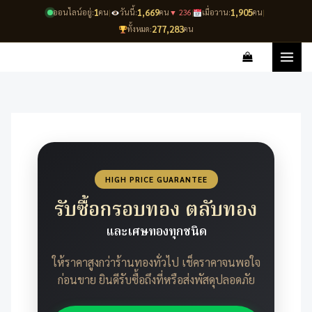
Skip
1
1,669
1,905
ออนไลน์อยู่:
คน
|
วันนี้:
คน
▼ 236
|
เมื่อวาน:
คน
|
to
277,283
ทั้งหมด:
คน
content
HIGH PRICE GUARANTEE
รับซื้อกรอบทอง ตลับทอง
และเศษทองทุกชนิด
ให้ราคาสูงกว่าร้านทองทั่วไป เช็คราคาจนพอใจ
ก่อนขาย ยินดีรับซื้อถึงที่หรือส่งพัสดุปลอดภัย