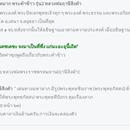
มาก พระคำข้าว รุ่น2 หลวงพ่อฤาษีลิงดำ
 พระองค์ พระปัจเจกพุทธเจ้าทุก ๆ พระองค์ พระธรรม และพระอริย
อ.เสนา จ.อยุธยา เป็นที่สุด
ติปิโส ๑ จบ หลังจากนั้นให้อธิษฐานเอาตามความประสงค์ เมื่ออธิษ
ดชเดชะ จงมาเป็นที่พึ่ง แก่มะอะอุนี้เถิด”
ัดท่าซุงพูดถึงเกี่ยวกับพระคำข้าว
 โดย หลวงพ่อพระราชพรหมยาน(ฤาษีลิงดำ)
ีลิงดำ
” เด่นทางมหาลาภ มีรูปพระพุทธชินราช (พระพุทธกัสสป) ด้
ให้พระพุทธกัสสป-พระพุทธทีปังกร คุมเรื่องลาภ
๕ หน้า ๖๓)
ับคาถาเงินล้านครับ การเงินจะคล่องตัว