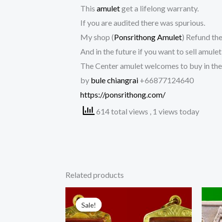
This
amulet
get a lifelong warranty.
If you are audited there was spurious.
My shop (
Ponsrithong Amulet
) Refund the
And in the future if you want to sell amule
The Center amulet welcomes to buy in the
by
bule chiangrai
+66877124640
https://ponsrithong.com/
614 total views
, 1 views today
Related products
Original
Current
price
price
Sale!
Sale!
was:
is:
฿9,000.00.
฿8,000.00.