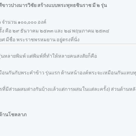
ีขาวปางมารวิชัย สร้างแบบพระพุทธชินราช มี ๒ รุ่น
๕๓๓ จำนวน ๑๐๐,๐๐๐ องค์
 ๒ ครั้ง คือ ๒๙ ธันวาคม ๒๕๓๓ และ ๒๘ พฤษภาคม ๒๕๓๔
ศ มีชื่อ พระราชพรหมยาน อยู่ตรงที่นั่ง
ุ่นหลายพิมพ์ แต่พิมพ์ที่ทำให้หลายคนสงสัยก็คือ
ปเหมือนกันกับพระคำข้าว รุ่นแรก ด้านหน้าองค์พระจะเหมือนกันแทบท
รที่มีส่วนผสมต่างกันบ้างแล้วแต่การผสมในแต่ละครั้ง) ส่วนด้านหลัง
ุดด้านโชคลาภ