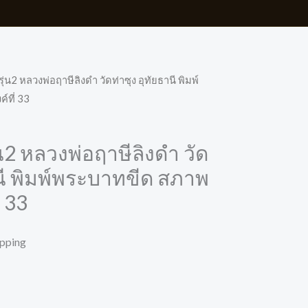
ุ่น2 หลวงพ่อฤาษีลิงดำ วัดท่าซุง อุทัยธานี พิมพ์
์ที่ 33
น2 หลวงพ่อฤาษีลิงดำ วัด
านี พิมพ์พระบาทขีด สภาพ
่ 33
ipping