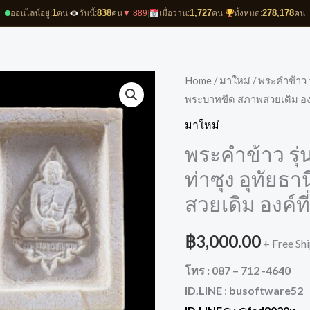
1
838
1,727
278,178
ออนไลน์อยู่:
คน
|
วันนี้:
คน
▼ 889
|
เมื่อวาน:
คน
|
ทั้งหมด:
คน
Home
/
มาใหม่
/ พระคำข้าว ร
พระบาทขีด สภาพสวยเดิม องค
มาใหม่
พระคำข้าว รุ่
ท่าซุง อุทัยธ
สวยเดิม องค์ที
฿
3,000.00
+ Free Sh
โทร : 087 – 712 -4640
ID.LINE
:
busoftware52