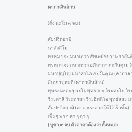
คาถาเงินล้าน
(ตั้ง นะโม ๓ จบ )
สัมปจิตฉามิ
นาสังสิโม
พรหมา จะ มหาเทวา สัพเพยักขา ปะรายันต
พรหมา จะ มหาเทวา อภิลาภา ภะวันตุ เม (
มหาปุญโญ มหาลาโภ ภะวันตุ เม (คาถาล
มิเตภาหุหะติ (คาถาเงินล้าน)
พุทธะมะอะอุ นะโมพุทธายะ วิระทะโย วิระ
วิระทาสี วิระทาสา วิระอิทถิโย พุทธัสสะ
สัมปะติจฉามิ (คาถาเร่งลาภให้ได้เร็วขึ้น)
เพ็ง ๆ พา ๆ หา ๆ ฤา ๆ
( บูชา ๙ จบ ตัวคาถาต้องว่าทั้งหมด)