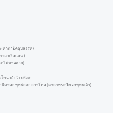
ิ (คาถาปัดอุปสรรค)
คาถาเงินแสน )
าภไม่ขาดสาย)
โคนายัง วิระหิงสา
 มานีมามะ พุทธัสสะ สวาโหม (คาถาพระปัจเจกพุทธเจ้า)