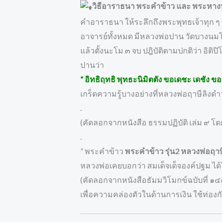
วิธีอาราธนา พระคำข้าว และ พระหางห
คำอาราธนา ให้ระลึกถึงพระพุทธเจ้าทุก ๆ
อาจารย์ทั้งหมด มีหลวงพ่อปาน วัดบางนมโค 
แล้วตั้งนะโม ๓ จบ ปฎิบัติตามปกติว่า อิ
ปานว่า
“ อิทธิฤทธิ พุทธะนิมิตตัง ขอเดชะ เดชัง ขอเ
เกร็ดความรู้บางอย่างที่หลวงพ่อฤาษีลิงดำว
.
(คัดลอกจากหนังสือ ธรรมปฏิบัติ เล่ม ๙
.
” พระคำข้าว
พระคำข้าว รุ่น2 หลวงพ่อฤาษ
หลวงพ่อเคยบอกว่า สมเด็จเด็จองค์ปฐม ได้
(คัดลอกจากหนังสือธัมมวิโมกข์ฉบับที่ ๑๔
เพื่อความคล่องตัวในด้านการเงิน ใช้ท่องก