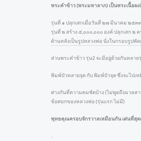
พระคำข้าว (พระมหาลาภ) เป็นพระเนื้อผงส
รุ่นที่ ๑ ปลุกเสกเมื่อวันที่ ๒๗ มีนาคม ๒
รุ่นที่ ๒ สร้าง ๕,๐๐๐,๐๐๐ องค์ ปลุกเสก
ด้านหลังเป็นรูปหลวงพ่อ นั่งในกรอบรูปพัดย
ส่วนพระคำข้าว รุ่น2 จะมีอยู่ด้วยกันหลายร
พิมพ์บัวหลายจุด กับ พิมพ์บัวจุด ซึ่งจะไ
ต่างกันที่ความคมชัดบ้าง (ไม่พูดถึงมวลสา
ข้อศอกของหลวงพ่อ (รุ่นแรก ไม่มี)
พุทธคุณครอบจักรวาลเหมือนกัน เด่นที่ส
.