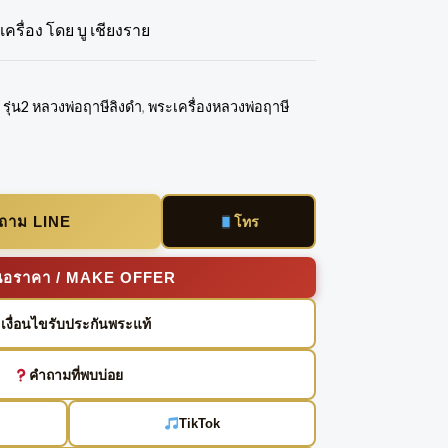
ครื่อง โดย บู เชียงราย
รุ่น2 หลวงพ่อฤาษีลิงดำ
,
พระเครื่องหลวงพ่อฤาษี
บถาม LINE
โทร
นอราคา / MAKE OFFER
เงื่อนไขรับประกันพระแท้
คำถามที่พบบ่อย
TikTok