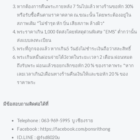
หากต้องการคืนพระภายหลัง 7 วันไปแล้ว ทางร้านขอหัก 30%
หรือรับซื้อคืนตามราคาตลาด ณ.ขณะนั้น โดยพระต้องอยู่ใน
สภาพเดิม *ไม่ชำรุด หัก บิ่น เสียสภาพ ล้างผิว*
พระราคาเกิน 1,000 จัดส่งโดยพัสดุด่วนพิเศษ “EMS” ต่ำกว่านั้น
ส่งแบบลงทะเบียน
พระที่ถูกจองแล้ว หากเกิน5 วันยังไม่ชำระเงินถือว่าสละสิทธิ์
พระเกินหมื่นผ่อนจ่ายได้3งวดในระยะเวลา 2 เดือน ผ่อนหมด
ถึงรับพระ ผ่อนแล้วขอยกเลิกขอหัก 20 % ของราคาพระ *หาก
เลยเวลาเกิน2เดือนทางร้านคืนเงินให้และขอหัก 20 % ของ
ราคาพระ
มีข้อสอบถามติดต่อได้ที่
Telephone : 063-969-5995 บู เชียงราย
Facebook : https://facebook.com/ponsrithong
ID.LINE : @fsd8020u