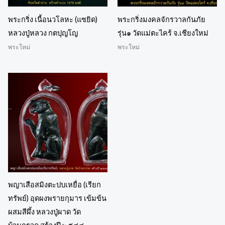
พระกริ่ง เนื้อนวโลหะ (แซยิด)
พระกริ่งมงคลจักรวาลกันภัย
หลวงปู่หลวง กตปุญโญ
รุ่น๑ วัดแม่ตะไคร้ จ.เชียงใหม่
พระใหม่
พระใหม่
พญาเสือสมิงตะปบเหยื่อ (เรียก
ทรัพย์) อุดผงพรายกุมาร เข้มข้น
ผสมสีผึ้ง หลวงปู่ผาด วัด