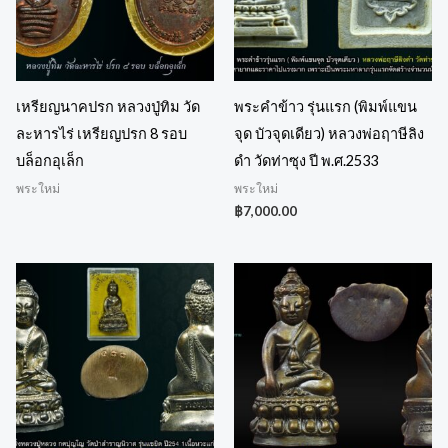
เหรียญนาคปรก หลวงปู่ทิม วัด
พระคำข้าว รุ่นแรก (พิมพ์แขน
ละหารไร่ เหรียญปรก 8 รอบ
จุด บัวจุดเดียว) หลวงพ่อฤาษีลิง
บล็อกอุเล็ก
ดำ วัดท่าซุง ปี พ.ศ.2533
พระใหม่
พระใหม่
฿
7,000.00