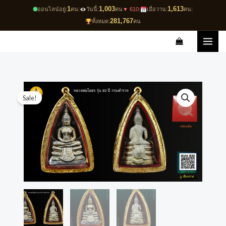
Skip
1
1,003
1,613
ออนไลน์อยู่:
คน
|
วันนี้:
คน
▼ 610
|
เมื่อวาน:
คน
|
to
281,767
ทั้งหมด:
คน
content
Original
Current
Sale!
price
price
was:
is:
฿15,000.00.
฿13,000.00.