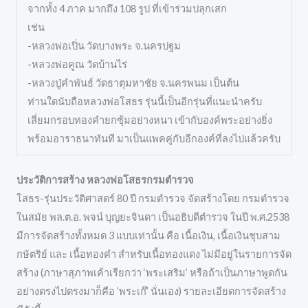
จากทั้ง 4 ภาค มากถึง 108 รูป ที่เข้าร่วมปลุกเสก
เช่น
-หลวงพ่อเปิ่น วัดบางพระ จ.นครปฐม
-หลวงพ่อคูณ วัดบ้านไร่
-หลวงปู่คำพันธ์ วัดธาตุมหาชัย จ.นครพนม เป็นต้น
ท่านใดนับถือหลวงพ่อโสธร รุ่นนี้เป็นอีกรุ่นที่แนะนำครับ
เลี่ยมกรอบทองคำยกซุ้มอย่างหนา เข้ากับองค์พระอย่างยิ่ง
พร้อมอาราธนาทันที มาเป็นแพคคู่กับอีกองค์ที่ลงไปแล้วครับ
ประวัติการสร้าง หลวงพ่อโสธรกรมตำรวจ
โสธร-รุ่นประวัติศาสตร์ 80 ปี กรมตำรวจ จัดสร้างโดย กรมตำรวจ
ในสมัย พล.ต.อ. พจน์ บุญยะจินดา เป็นอธิบดีตำรวจ ในปี พ.ศ.2538
มีการจัดสร้างทั้งหมด 3 แบบเท่านั้น คือ เนื้อเงิน, เนื้อเงินชุบสาม
กษัตริย์ และ เนื้อทองคำ สำหรับเนื้อทองแดง ไม่มีอยู่ในรายการจัด
สร้าง (ภาษาสุภาพเค้าเรียกว่า ‘พระเสริม’ หรือถ้าเป็นภาษาพูดกัน
อย่างตรงไปตรงมาก็คือ ‘พระเก๊’ นั่นเอง) รายละเอียดการจัดสร้าง