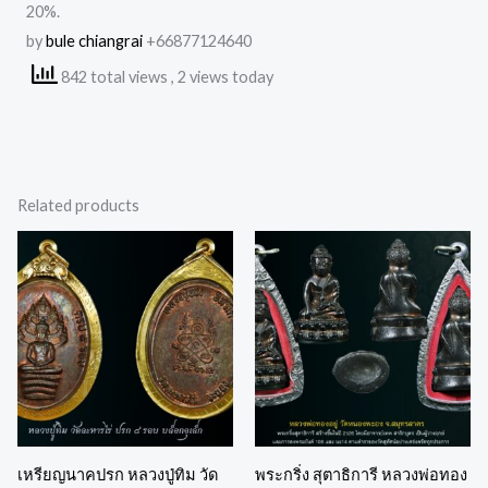
20%.
by
bule chiangrai
+66877124640
842 total views
, 2 views today
Related products
เหรียญนาคปรก หลวงปู่ทิม วัด
พระกริ่ง สุตาธิการี หลวงพ่อทอง