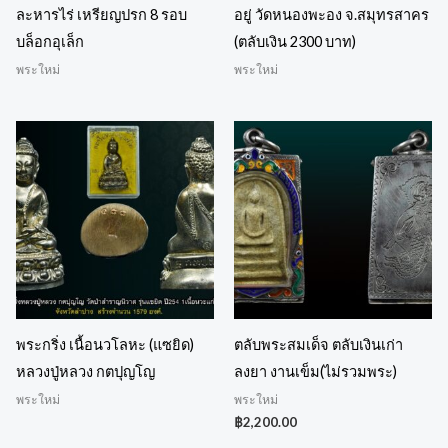
ละหารไร่ เหรียญปรก 8 รอบ
อยู่ วัดหนองพะอง จ.สมุทรสาคร
บล็อกอุเล็ก
(ตลับเงิน 2300 บาท)
พระใหม่
พระใหม่
พระกริ่ง เนื้อนวโลหะ (แซยิด)
ตลับพระสมเด็จ ตลับเงินเก่า
หลวงปู่หลวง กตปุญโญ
ลงยา งานเข็ม(ไม่รวมพระ)
พระใหม่
พระใหม่
฿
2,200.00