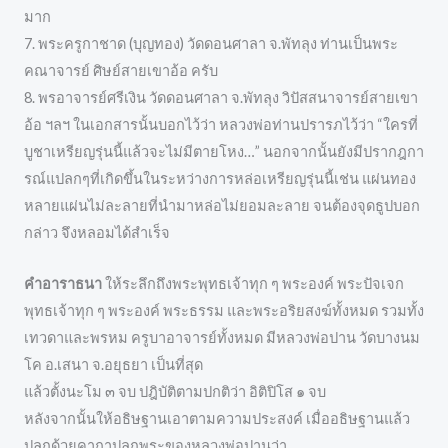
มาก
7. พระครูกาชาด (บุญทอง) วัดดอนศาลา จ.พัทลุง ท่านเป็นพระ
คณาจารย์ ศิษย์สายเขาอ้อ ครับ
8. พรอาจารย์ศรีเงิน วัดดอนศาลา จ.พัทลุง วิปัสสนาจารย์สายเขา
อ้อ ฯลฯ ในเอกสารนั้นบอกไว้ว่า หลวงพ่อท่านปรารภไว้ว่า “ใครที่
บูชาเหรียญรุ่นนี้แล้วจะไม่มีตายโหง…” นอกจากนั้นยังมีปรากฎกา
รณ์แปลกๆที่เกิดขึ้นในระหว่างการหล่อเหรียญรุ่นนี้เช่น แผ่นทอง
หลายแผ่นไม่ละลายที่นำมาหล่อไม่ยอมละลาย จนต้องจุดธูปบอก
กล่าว จึงหลอมได้สำเร็จ
คำอาราธนา
ให้ระลึกถึงพระพุทธเจ้าทุก ๆ พระองค์ พระปัจเจก
พุทธเจ้าทุก ๆ พระองค์ พระธรรม และพระอริยสงฆ์ทั้งหมด รวมทั้ง
เทวดาและพรหม ครูบาอาจารย์ทั้งหมด มีหลวงพ่อปาน วัดบางนม
โค อ.เสนา จ.อยุธยา เป็นที่สุด
แล้วตั้งนะโม ๓ จบ ปฎิบัติตามปกติว่า อิติปิโส ๑ จบ
หลังจากนั้นให้อธิษฐานเอาตามความประสงค์ เมื่ออธิษฐานแล้ว
ปลุกด้วยคาถาปลุกพระของหลวงพ่อปานว่า