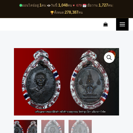
Skip
1
1,048
1,727
ออนไลน์อยู่:
คน
|
วันนี้:
คน
▼ 679
|
เมื่อวาน:
คน
|
to
278,387
ทั้งหมด:
คน
content