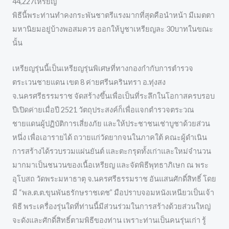
44,227เหรียญ
พิธีนี้พระท่านทำคงกระพันชาตรีแรงมากที่สุดคือนำหน้า มีเมตตา
มหานิยมอยู่บ้างพอสมควร ออกให้บูชาเหรียญละ 30บาทในขณะ
นั้น
เหรียญรุ่นนี้เป็นเหรียญรุ่นพิเศษที่ทางกองกำกับการตำรวจ
ตระเวนชายแดน เขต 8 ค่ายศรีนครินทรา อ.ทุ่งสง
จ.นครศรีธรรมราช จัดสร้างขึ้นเพื่อเป็นที่ระลึกในโอกาสครบรอบ
ปีเปิดค่ายเมื่อปี 2521 วัตถุประสงค์ก็เพื่อแจกตำรวจตระวณ
ชายแดนผู้ปฏิบัติการเสี่ยงภัย และให้ประชาชนเช่าบูชาด้วยส่วน
หนึ่ง เพื่อเอารายได้ ถวายแก่วัดยากจนในภาคใต้ คณะผู้ดำเนิน
การสร้างได้รวบรวมแผ่นยันต์ และตะกรุดทั้งเก่าและใหม่จำนวน
มากมาเป็นชนวนของเนื้อเหรียญ และจัดพิธีพุทธาภิเษก ณ พระ
อุโบสถ วัดพระมหาธาตุ จ.นครศรีธรรมราช อันแสนศักดิ์สิทธิ์ โดย
มี “พล.ต.ต.ขุนพันธรักษราชเดช” มือปราบจอมหนังเหนียวเป็นเจ้า
พิธี พระเครื่องรุ่นใดที่ท่านนี้มีส่วนร่วมในการสร้างด้วยส่วนใหญ่
จะดังและศักดิ์สิทธิ์ตามพิธีของท่าน เพราะท่านเป็นคนรุ่นเก่า รู้