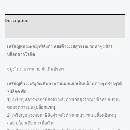
Description
Reviews (0)
เหรียญหลวงพ่อฤาษีลิงดำ หลังท้าวเวสสุวรรณ วัดท่าซุง ปี21
บล็อกถาวโรขีด
จมูงโด่ง สภาพสวย ผิวเดิมปรอท
เ
หรียญท้าวเวสสุวัณที่พอจะจำแนกแยกเป็นบล็อคต่างๆ คร่าวๆได้
7บล็อค คือ
1)
เหรียญหลวงพ่อฤาษีลิงดำ หลังท้าวเวสสุวรรณ บล็อคขอบจุด ,
ขอบจุดสายฝน
[บล็อกแรก]
2)
เหรียญหลวงพ่อฤาษีลิงดำ หลังท้าวเวสสุวรรณ บล็อคอินทนู
ลอย บล็อกเดียวกะเนื้อเงิน