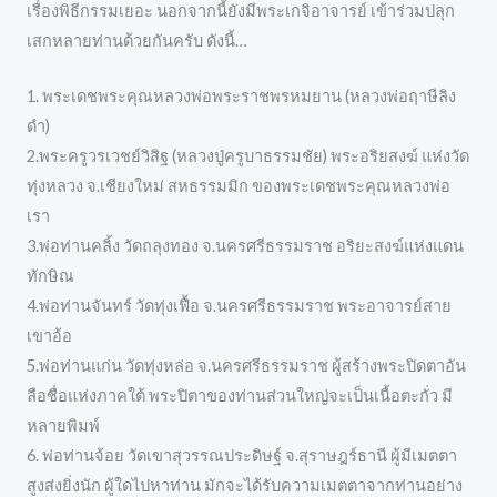
เรื่องพิธีกรรมเยอะ นอกจากนี้ยังมีพระเกจิอาจารย์ เข้าร่วมปลุก
เสกหลายท่านด้วยกันครับ ดังนี้…
1. พระเดชพระคุณหลวงพ่อพระราชพรหมยาน (หลวงพ่อฤาษีลิง
ดำ)
2.พระครูวรเวชย์วิสิฐ (หลวงปู่ครูบาธรรมชัย) พระอริยสงฆ์ แห่งวัด
ทุ่งหลวง จ.เชียงใหม่ สหธรรมมิก ของพระเดชพระคุณหลวงพ่อ
เรา
3.พ่อท่านคลิ้ง วัดถลุงทอง จ.นครศรีธรรมราช อริยะสงฆ์แห่งแดน
ทักษิณ
4.พ่อท่านจันทร์ วัดทุ่งเฟื้อ จ.นครศรีธรรมราช พระอาจารย์สาย
เขาอ้อ
5.พ่อท่านแก่น วัดทุ่งหล่อ จ.นครศรีธรรมราช ผู้สร้างพระปิดตาอัน
ลือชื่อแห่งภาคใต้ พระปิตาของท่านส่วนใหญ่จะเป็นเนื้อตะกั่ว มี
หลายพิมพ์
6. พ่อท่านจ้อย วัดเขาสุวรรณประดิษฐ์ จ.สุราษฎร์ธานี ผู้มีเมตตา
สูงส่งยิ่งนัก ผู้ใดไปหาท่าน มักจะได้รับความเมตตาจากท่านอย่าง