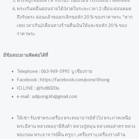
พระที่ถูกจองแล้ว หากเกิน5 วันยังไม่ชำระเงินถือว่าสละสิทธิ์
พระเกินหมื่นผ่อนจ่ายได้3งวดในระยะเวลา 2 เดือน ผ่อนหมด
ถึงรับพระ ผ่อนแล้วขอยกเลิกขอหัก 20 % ของราคาพระ *หาก
เลยเวลาเกิน2เดือนทางร้านคืนเงินให้และขอหัก 20 % ของ
ราคาพระ
มีข้อสอบถามติดต่อได้ที่
Telephone : 063-969-5995 บู เชียงราย
Facebook : https://facebook.com/ponsrithong
ID.LINE : @fsd8020u
e-mail : adipong.kh@gmail.com
ให้เช่า รับเช่าพระเครื่อง พระคณาจารย์ทั่วไป พระภาคเหนือ
พระอีสาน หลวงพ่อฤาษีลิงดำ หลวงปู่หมุน หลวงพ่อสาคร หลวง
พ่อเกษม พระอาจารย์ฝั้น ครูบา ,เครื่องราง,เครื่องรางล้าน