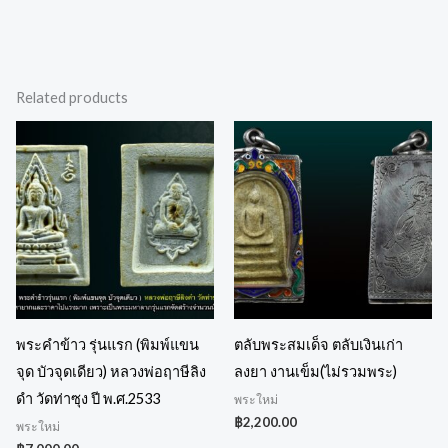
Related products
พระคำข้าว รุ่นแรก (พิมพ์แขน
ตลับพระสมเด็จ ตลับเงินเก่า
จุด บัวจุดเดียว) หลวงพ่อฤาษีลิง
ลงยา งานเข็ม(ไม่รวมพระ)
ดำ วัดท่าซุง ปี พ.ศ.2533
พระใหม่
฿
2,200.00
พระใหม่