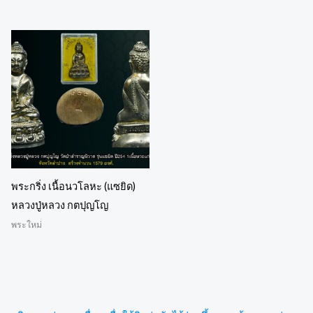
พระกริ่ง เนื้อนวโลหะ (แซยิด)
หลวงปู่หลวง กตปุญโญ
พระใหม่