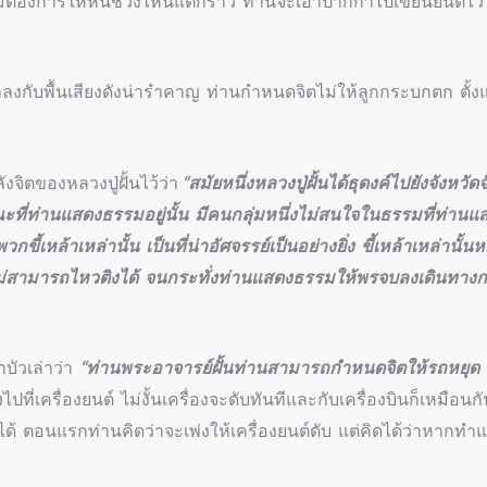
ไม่ต้องการให้หินช่วงไหนแตกร้าว ท่านจะเอาปากกาไปเขียนยันต์ไว้
ลงกับพื้นเสียงดังน่ารำคาญ ท่านกำหนดจิตไม่ให้ลูกกระบกตก ตั้งแต
ังจิตของหลวงปู่ฝั้นไว้ว่า
“สมัยหนึ่งหลวงปู่ฝั้นได้ธุดงค์ไปยังจังหว
ี่ท่านแสดงธรรมอยู่นั้น มีคนกลุ่มหนึ่งไม่สนใจในธรรมที่ท่านแ
เหล้าเหล่านั้น เป็นที่น่าอัศจรรย์เป็นอย่างยิ่ง ขี้เหล้าเหล่านั้
ามารถไหวติงได้ จนกระทั่งท่านแสดงธรรมให้พรจบลงเดินทางกลับ 
าบัวเล่าว่า
“ท่านพระอาจารย์ฝั้นท่านสามารถกำหนดจิตให้รถหยุด เค
ปที่เครื่องยนต์ ไม่งั้นเครื่องจะดับทันทีและกับเครื่องบินก็เหมือ
ได้ ตอนแรกท่านคิดว่าจะเพ่งให้เครื่องยนต์ดับ แต่คิดได้ว่าหากทำแบ