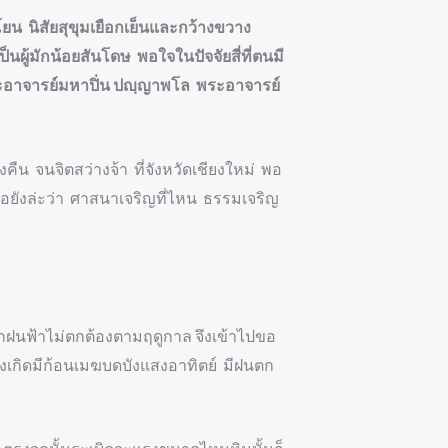
โยน นิสัยสุขุมเยือกเย็นและกว้างขวาง
ู้มักน้อยสันโดษ พอใจในปัจจัยสี่ที่ตนมี
พระอาจารย์มหาปิ่น ปญฺญาพโล พระอาจารย์
ืน จนจิตสว่างจ้า ที่จังหวัดเชียงใหม่ พอ
หรือยังล่ะว่า ศาสนาเจริญที่ไหน ธรรมเจริญ
ักฝนฟ้าไม่ตกต้องตามฤดูกาล จึงเข้าไปขอ
ังเกิดมีก้อนเมฆบดบังแสงอาทิตย์ มีฝนตก