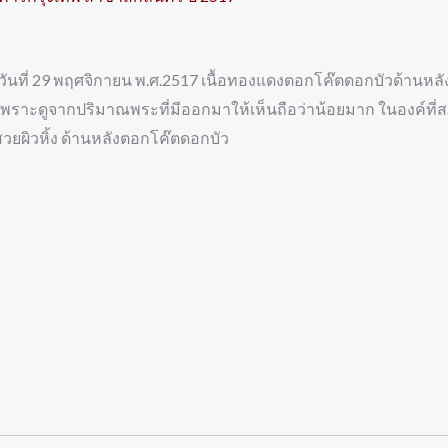
ันที่ 29 พฤศจิกายน พ.ศ.2517 เนื้อทองแดงตอกโค๊ตดอกบัวด้านหลัง
 เพราะดูจากปริมาณพระที่มีออกมาให้เห็นถือว่าน้อยมาก ในองค์ที่
วยผิวหิ้ง ด้านหลังตอกโค๊ตดอกบัว