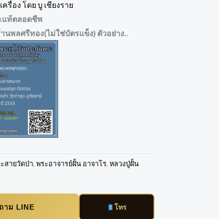
ครื่อง โดย บู เชียงราย
ะแท้ตลอดชีพ
้านพลศรีทอง(ไม่ใช่บัตรแข็ง) ตัวอย่าง..
ะสายวัดป่า
,
พระอาจารย์ฝั้น อาจาโร
,
หลวงปู่ฝั้น
บถาม LINE
โทร