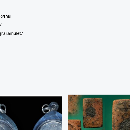
ยงราย
/
rai.amulet/