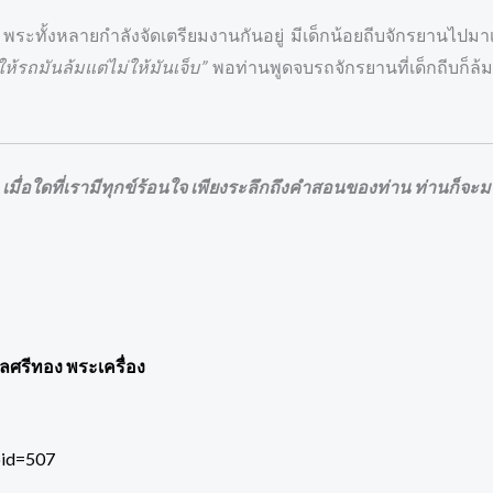
พระทั้งหลายกำลังจัดเตรียมงานกันอยู่ มีเด็กน้อยถีบจักรยานไปมาเ
ให้รถมันล้มแต่ไม่ให้มันเจ็บ”
พอท่านพูดจบรถจักรยานที่เด็กถีบก็ล้ม
 เมื่อใดที่เรามีทุกข์ร้อนใจ เพียงระลึกถึงคำสอนของท่าน ท่านก็จะมา
พลศรีทอง พระเครื่อง
pid=507