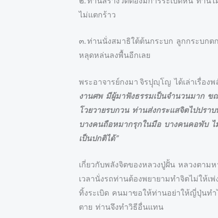
๒. ท่านสร้างวัดต้องมีการระเบิดหิน ท่าน
ไม่แตกร้าว
๓. ท่านนั่งสมาธิใต้ต้นกระบก ลูกกระบกตก
หลุดหล่นลงพื้นอีกเลย
พระอาจารย์กงมา จิรปฺุญฺโญ ได้เล่าเรื่องพล
งานศพ มีผู้มาฟังธรรมเป็นจำนวนมาก ขณะท
โวยวายรบกวน ท่านส่งกระแสจิตไปปราบพวกขี้
บางคนถือหมากรุกในมือ บางคนคอพับ ไม่ส
เป็นปกติได้”
เกี่ยวกับพลังจิตของหลวงปู่ฝั้น หลวงตามห
เวลานั่งรถท่านต้องพยายามทำจิตไม่ให้เพ่งไ
ทิ้งระเบิด คนมาขอให้ท่านอย่าให้ญี่ปุ่นทำ
ตาย ท่านจึงทำวิธีอื่นแทน