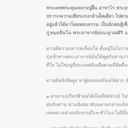
พระเดชพระคุณหลวงปู่ฝั้น อาจาโร พระอริย
ปรารภความเพียรแรงกล้าเด็ดเดี่ยว ไปตามภ
อยู่แล้วได้มาโดยชอบธรรม เป็นนักต่อสู
กู่ ธมฺมทินโน พระอาจารย์อ่อน ญาณสิริ 
ท่านมีความเคารพเลื่อมใส ตั้งอยู่ในโอวา
รุ่งเช้าท่านพระอาจารย์มั่นได้พูดกับท่านว
ที่ใจ ไม่ใช่อยู่ที่ประเทศอินเดียตามที่คิดตื
ท่านมีพลังจิตสูง หาผู้เสมอเหมือนได้ยาก ด
๑. สามารถเรียกฟ้าฝนได้เป็นที่อัศจรรย์
ฝนกับท่าน ท่านนั่งสมาธิบนลานกลางแจ้งปร
เทลงมาอย่างหนักนานถึง ๓ ชั่วโมง ในปีน