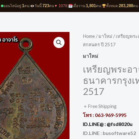
1
723
1,801
283,288
ออนไลน์อยู่:
คน
|
วันนี้:
คน
▼ 1078
|
เมื่อวาน:
คน
|
ทั้งหมด:
คน
Home
/
มาใหม่
/ เหรียญพระอ
สกลนคร ปี 2517
มาใหม่
เหรียญพระอาจา
ธนาคารกรุงเ
2517
+ Free Shipping
โทร : 063-969-5995
ID.LINE@ :
@fsd8020u
ID.LINE
:
busoftware52