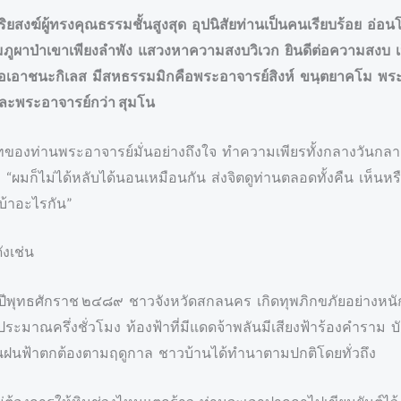
สงฆ์ผู้ทรงคุณธรรมชั้นสูงสุด อุปนิสัยท่านเป็นคนเรียบร้อย อ่อน
ูผาป่าเขาเพียงลำพัง แสวงหาความสงบวิเวก ยินดีต่อความสงบ เป็นผ
้เพื่อเอาชนะกิเลส มีสหธรรมมิกคือพระอาจารย์สิงห์ ขนฺตยาคโม 
และพระอาจารย์กว่า สุมโน
ทของท่านพระอาจารย์มั่นอย่างถึงใจ ทำความเพียรทั้งกลางวันกลางค
่า “ผมก็ไม่ได้หลับได้นอนเหมือนกัน ส่งจิตดูท่านตลอดทั้งคืน เห็น
่นบ้าอะไรกัน”
ังเช่น
 ในปีพุทธศักราช ๒๔๘๙ ชาวจังหวัดสกลนคร เกิดทุพภิกขภัยอย่างหน
ะมาณครึ่งชั่วโมง ท้องฟ้าที่มีแดดจ้าพลันมีเสียงฟ้าร้องคำราม บ
ั้นฝนฟ้าตกต้องตามฤดูกาล ชาวบ้านได้ทำนาตามปกติโดยทั่วถึง