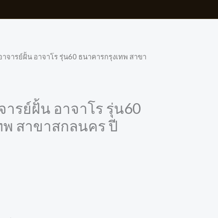
าจารย์ฝั้น อาจาโร รุ่น60 ธนาคารกรุงเทพ สาขา
รย์ฝั้น อาจาโร รุ่น60
ทพ สาขาสกลนคร ปี