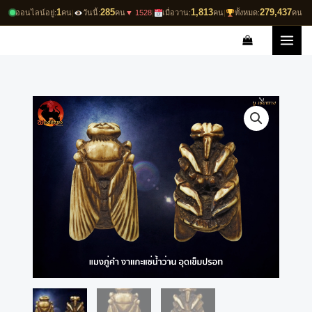
Skip
1
285
1,813
279,437
ออนไลน์อยู่:
คน
|
วันนี้:
คน
▼ 1528
|
เมื่อวาน:
คน
|
ทั้งหมด:
คน
to
content