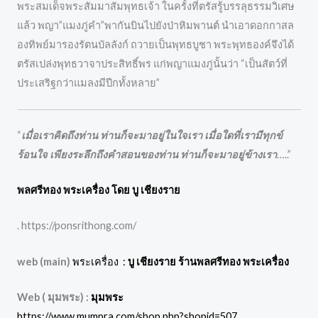
พระสมเด็จพระสัมมาสัมพุทธเจ้า ในครั้งที่ตรัสรู้บรรลุธรรมวิเศษ
แล้ว พญา”แมงภู่คำ”พากันบินไปยังป่าหิมพานต์ นำเอาดอกกาสล
องทิพย์มารองรัตนบัลลังก์ ถวายเป็นพุทธบูชา พระพุทธองค์จึงได้
ตรัสเปล่งพุทธวาจาประสิทธิ์พร แก่พญาแมงภู่นั้นว่า “เป็นสัตว์ที่
ประเสริฐกว่าแมลงมีปีกทั้งหลาย”
“
เมื่อเราคิดถึงท่าน ท่านก็จะมาอยู่ในใจเรา เมื่อใดที่เรามีทุกข์
ร้อนใจ เพียงระลึกถึงคำสอนของท่าน ท่านก็จะมาอยู่ข้างเรา
…..”
พลศรีทอง พระเครื่อง โดย บู เชียงราย
. https://ponsrithong.com/
web (main)
พระเครื่อง :
บู เชียงราย ร้านพลศรีทอง พระเครื่อง
Web ( มุมพระ) :
มุมพระ
https://www.mumpra.com/shop.php?shopid=507