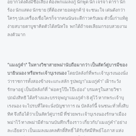
อยากโด่งดังมีชื่อเสียง ต้องพกแมลงภู่ นักพูด นัก เจรจา ดารา นัก
ร้อง นักแสดง นักขาย (ที่ต้องหายอดลูกค้า) จะชนะใจ เด่นดังกว่า
ใครๆ ปล.เครื่องเชื่อใครก็จากคนนันจะดีก่าวครับผม ตัวนี้เก่าแท้ดู
ง่ายสบายตาบูชาคิดตัวได้สนิทใจ พกได้ถ้าจดเลียมกรอบสวยงาม
ลงตัวมาก
“แมงภู่คำ” ในทางวิชาสายพม่านับถือมากว่า เป็นสัตว์คู่บารมีของ
บายินนอง หรือพระเจ้าบุเรงนอง
โดยบัลลังก์ที่พระเจ้าบุเรงนองนั่ง
ว่าราชการทั้งสองข้างจะแกะสลัก รูปพญา”แมงภู่คำ” เฝ้าระวัง
รักษาอยู่ เป็นบัลลังก์ที่ “พ่อครูโป๊ะโป๊ะอ่อง” บรมครูในสายวิชา
ปถมังสิทธิ ได้สร้างและบรรจุพญาแมงภู่คำ 8 คู่ไว้ หากพระเจ้าบุ
เรงนอง จะไปรบที่ใดจะนั่งบัญชาการ ณ บัลลังก์นี้ จนชนะทั่วทั้งสิบ
ทิศ จึงถือได้ว่าเป็นสัตว์คู่บารมี ที่ช่วยพระเจ้าบุเรงนองรักษาเมือง
พม่าไว้ ทางพม่ามีตำนานบันทึกเรื่องราว เกี่ยวกับ”แมงภู่คำ”อย่าง
ละเอียดว่า เป็นแมลงมงคลศักดิ์สิทธิ์ ได้รับรัศมีทิพย์โอภาส แห่ง