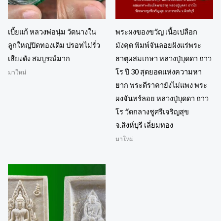
เบี้ยแก้ หลวงพ่อนุ่ม วัดนางใน
พระผงของขวัญ เนื้อเปลือก
ลูกใหญ่ปิดทองเดิม ปรอทไม่รั่ว
มังคุด พิมพ์จันลอยฝังแร่พระ
เสียงดัง สมบูรณ์มาก
ธาตุผสมเกษา หลวงปู่บุดดา ถาว
โร ปี 30 สุดยอดแห่งความหา
มาใหม่
ยาก พระดีราคายังไม่แพง พระ
ผงจันทร์ลอย หลวงปู่บุดดา ถาว
โร วัดกลางชูศรีเจริญสุข
จ.สิงห์บุรี เลี่ยมทอง
มาใหม่