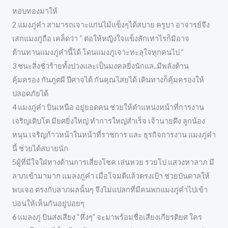
หอบทองมาให้
2 แมงภู่คำ สามารถเจาะแก่นไม้แข็งๆได้สบาย ครูบา อาจารย์จึง
เสกแมงภู่ถือ เคล็ดว่า “ ต่อให้หญิงใจแข็งสักเท่าไรก็มิอาจ
ต้านทานแมงภู่คำนี้ได้ โดนแมงภู่เจาะทะลุใจทุกคนไป ”
3 ชนะสิ่งชั่วร้ายทั้งปวงและเป็นมงคลยิ่งนักแล..มีพลังด้าน
คุ้มครอง กันภูตผี ปีศาจได้ กันคุณไสยได้ เดินทางก็คุ้มครองให้
ปลอดภัยได้
4 แมงภู่คำ บินเหนือ อยู่ยอดคน ช่วยให้ตำแหน่งหน้าที่การงาน
เจริญเติบโต มียศยิ่งใหญ่ ทำการใหญ่สำเร็จ เจ้านายดึง ลูกน้อง
หนุน เจริญก้าวหน้าในหน้าที่ราชการ และ ธุรกิจการงาน แมงภู่คำ
นี้ ช่วยได้สบายนัก
5ผู้ที่มีใจใฝ่ทางด้านการเสี่ยงโชค เล่นหวย รวยโป แสวงหาลาภ มี
ลาภเข้ามามาก แมลงภู่คำ เมื่อโจมตีแล้วตรงเป้า ช่วยบันดาลให้
พบเจอ ตรงกับลาภผลนั้นๆ จึงไม่แปลกที่มีคนพกแมงภู่คำไปเข้า
บ่อนให้เห็นกันอยู่บ่อยๆ
6 แมลงภู่ บินส่งเสียง “หึ่งๆ” จะมาพร้อมชื่อเสียงเกียรติยศ ใคร