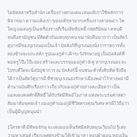
ไม่ยัดสล่าหรือสำนัก เครื่องรางต่างแดน เล่นแท้เก่าใช้หลักการ
พิจารณา ความแห้งเก่า ของแท้ๆหายากเครื่องรางสายพม่า-ไท
ใหญ่ แมลงภู่เป็นเครื่องรางที่เรืองอิทธิฤทธิ์ กษัตริย์พม่า คหบดี
จนถึงสามัญชน มีติดตัวกันแทบทุกคน พม่านับถือมากว่า เป็นสัตว์
คู่บารมีของบุเรงนองเป็นเจ้า บัลลังก์ที่บุเรงนองนั่งว่าราชการทั้ง
สองข้างจะแกะสลัก รูปแมงภู่คำ เฝ้าระวังรักษาอยู่ เป็นบัลลังค์ที่
พ่อครูโป๊ะโป๊ะอ่อง สร้างและบรรจุแมงภู่คำ 8 คู่ หากบุเรงนอง จะ
ไปรบที่ใดจะนั่งบัญชาการ ณ บัลลังก์นี้ จนชนะทั่วทั้งสิบทิศ จึงถือ
ได้ว่าเป็นสัตว์คู่บารมี ที่ช่วยบุเรงนองรักษาเมืองพม่าไว้ ทางพม่ามี
ตำนานบันทึกเรื่องราว เกี่ยวกับแมงภู่คำอย่างละเอียดว่า เป็น
แมลงมงคลศักดิ์สิทธิ์ ได้รับรัศมีทิพย์โอภาส แห่งพระบรมศาสดา
สัมมาสัมพุทธเจ้า แมงภู่คำแมงภู่มีชีวิตทรงคุณวิเศษ ครมีไว้ถือว่า
เป็นผู้มีบุญหนุนนำ
1ใครตาดี มีทิพยจักษุ จะเพ่งมองเห็นรัศมีสลับหมุนเวียนไป รู้เลย
ว่ามหาเสน่ห์ เรียกเพศตรงข้ามให้เข้ามาหา หอบผ้าผ่อน หอบเงิน