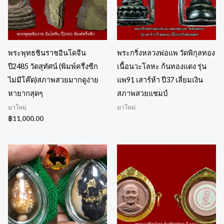
พระพุทธชินราชอินโดจีน
พระกริ่งหลวงพ่อแพ วัดพิกุลทอง
ปี2485 วัดสุทัศน์ (พิมพ์ครึ่งซีก
เนื้อนวะโลหะ ก้นทองแดง รุ่น
ไม่มีโค๊ด)สภาพสวยมากดูง่าย
แพ91 เสาร์ห้า ปี37 เลี่ยมเงิน
หายากสุดๆ
สภาพสวยแชมป์
มาใหม่
มาใหม่
฿
11,000.00