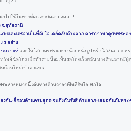
็บไว้บูชา
ำไปใช้ในทางที่ผิด จะเกิดอวมงคล…!
จ.อุทัยธานี
ัยและเจรจาเป็นที่จับใจ เคล็ดลับด้านลาภ ควรภาวนาคู่กับพระคา
ะ 1 อย่าง
สงเคราะห์
และให้ใส่บาตรพระอย่างน้อยหนึ่งรูป หรือใส่เงินถวายพระ
พย์ ฉ้อโกง เมื่อทำตามนี้จะเห็นผลโดยเร็วพลัน ทางด้านลาภมีผู้
มีเงินก้อนใหม่เข้ามาแทน
ง
ระหางหมากนี้ เด่นทางด้านวาจาเป็นที่จับใจ-พอใจ
านป้องกัน-ก็รอบด้านครบสูตร-จนถึงกันรังสี ด้านลาภ-เสมอกันกั