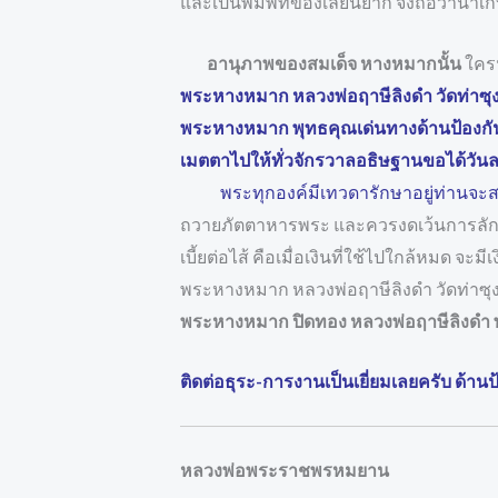
และเป็นพิมพ์ที่ของเลียนยาก จึงถือว่าน่าเก
อานุภาพของสมเด็จ หางหมากนั้น
ใครน
พระหางหมาก หลวงพ่อฤาษีลิงดำ วัดท่าซุง 
พระหางหมาก พุทธคุณเด่นทางด้านป้องกันภ
เมตตาไปให้ทั่วจักรวาลอธิษฐานขอได้วันล
พระทุกองค์มีเทวดารักษาอยู่ท่านจะ
ถวายภัตตาหารพระ และควรงดเว้นการลักทรั
เบี้ยต่อไส้ คือเมื่อเงินที่ใช้ไปใกล้หมด จะ
พระหางหมาก หลวงพ่อฤาษีลิงดำ วัดท่าซุ
พระหางหมาก ปิดทอง หลวงพ่อฤาษีลิงดำ พ
ติดต่อธุระ-การงานเป็นเยี่ยมเลยครับ ด้
หลวงพ่อพระราชพรหมยาน