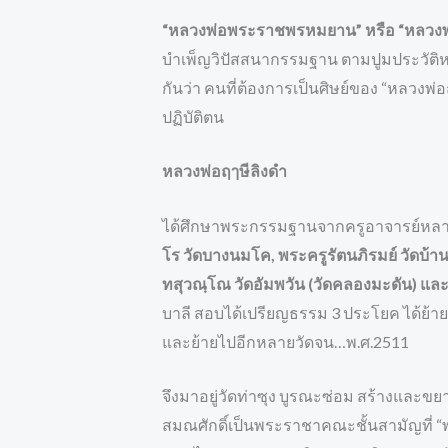
“หลวงพ่อพระราชพรหมยาน” หรือ “หลวงพ่
บำเพ็ญวิปัสสนากรรมฐาน ตามปูมประวัติหลัง
กันว่า คนที่ต้องการเป็นศิษย์ของ “หลวงพ่อ
ปฏิบัติตน
หลวงพ่อฤๅษีลิงดำ
ได้ศึกษาพระกรรมฐานจากครูอาจารย์หลา
โร วัดบางนมโค, พระครูรัตนภิรมย์ วัดบ้าน
ทสุวณฺโณ วัดอัมพวัน (วัดคลองมะดัน) และ
บาลี สอบได้เปรียญธรรม 3 ประโยค ได้ย้า
และย้ายไปอีกหลายวัดจน…พ.ศ.2511
จึงมาอยู่วัดท่าซุง บูรณะซ่อม สร้างและขยา
สมณศักดิ์เป็นพระราชาคณะชั้นสามัญที่ 