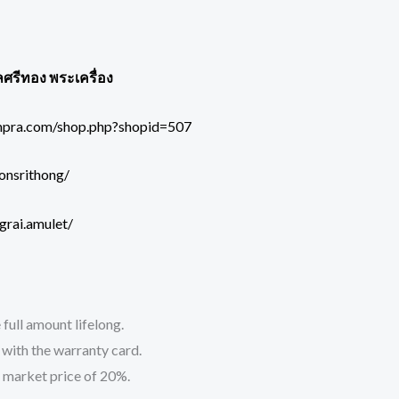
ลศรีทอง พระเครื่อง
mpra.com/shop.php?shopid=507
onsrithong/
grai.amulet/
 full amount lifelong.
t with the warranty card.
 market price of 20%.