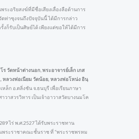
พระอริยสงฆ์ที่มีชื่อเสียงเลื่องลือด้านการ
่าซุงจนถึงปัจจุบันนี้ ได้มีการกล่าว
งก็รับเป็นศิษย์ได้ เพียงแต่ขอให้ได้มีการ
สโร
วัดหน้าต่างนอก
,
พระอาจารย์เล็ก เกส
 หลวงพ่อเนียม วัดน้อย, หลวงพ่อโหน่ง อินฺ
ล็ก อ.ตลิ่งชัน จ.ธนบุรี เพื่อเรียนภาษา
วงศาวาสวรวิหาร เป็นเจ้าอาวาสวัดบางนมโค
าณ 289 ไร่ พ.ศ.2527 ได้รับพระราชทาน
เป็นพระราชาคณะชั้นราช ที่ “พระราชพรหม