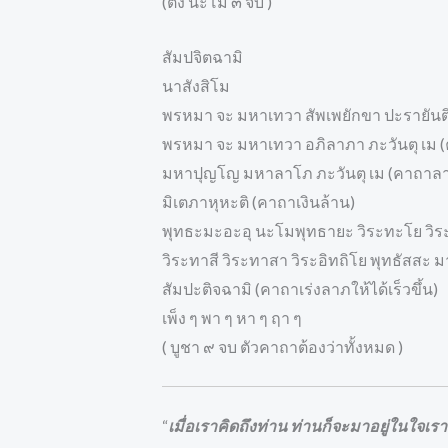
(ตั้ง นะโม ๓ จบ )
สัมปจิตฉามิ
นาสังสิโม
พรหมา จะ มหาเทวา สัพเพยักขา ปะรายันต
พรหมา จะ มหาเทวา อภิลาภา ภะวันตุ เม (
มหาปุญโญ มหาลาโภ ภะวันตุ เม (คาถาล
มิเตภาหุหะติ (คาถาเงินล้าน)
พุทธะมะอะอุ นะโมพุทธายะ วิระทะโย วิระ
วิระทาสี วิระทาสา วิระอิทถิโย พุทธัสสะ
สัมปะติจฉามิ (คาถาเร่งลาภให้ได้เร็วขึ้น)
เพ็ง ๆ พา ๆ หา ๆ ฤา ๆ
( บูชา ๙ จบ ตัวคาถาต้องว่าทั้งหมด )
“
เมื่อเราคิดถึงท่าน ท่านก็จะมาอยู่ในใจเรา