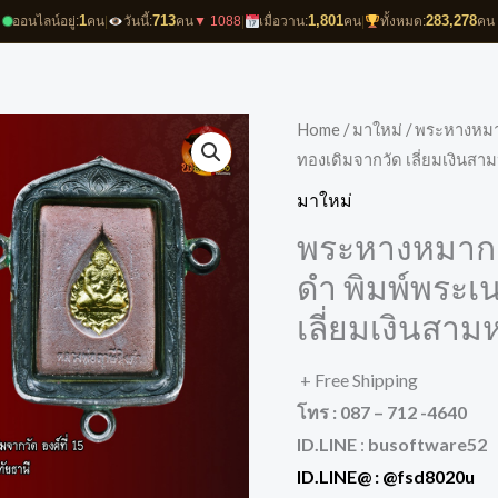
1
713
1,801
283,278
ออนไลน์อยู่:
คน
|
วันนี้:
คน
▼ 1088
|
เมื่อวาน:
คน
|
ทั้งหมด:
คน
Home
/
มาใหม่
/ พระหางหมาก
ทองเดิมจากวัด เลี่ยมเงินสาม
มาใหม่
พระหางหมาก ป
ดำ พิมพ์พระเ
เลี่ยมเงินสาม
+ Free Shipping
โทร : 087 – 712 -4640
ID.LINE
:
busoftware52
ID.LINE@ :
@fsd8020u