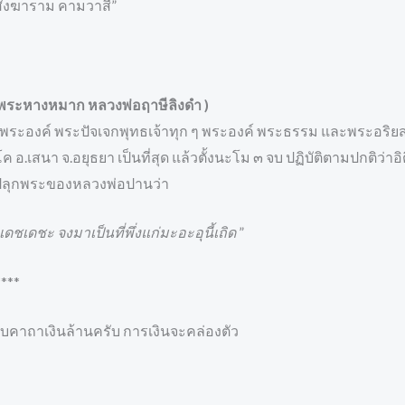
ังฆาราม คามวาสี”
 พระหางหมาก หลวงพ่อฤาษีลิงดำ )
 พระองค์ พระปัจเจกพุทธเจ้าทุก ๆ พระองค์ พระธรรม และพระอริย
อ.เสนา จ.อยุธยา เป็นที่สุด แล้วตั้งนะโม ๓ จบ ปฏิบัติตามปกติว่าอ
ถาปลุกพระของหลวงพ่อปานว่า
เดชเดชะ จงมาเป็นที่พึ่งแก่มะอะอุนี้เถิด
”
****
ับคาถาเงินล้านครับ การเงินจะคล่องตัว