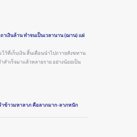
ถาเงินล้าน ทำจนเป็นเวลานาน (ฌาน) แผ่
ไว้ที่เก็บเงิน สิ้นเดือนนำไปถวายสังฆทาน
ทำสำเร็จมาแล้วหลายราย อย่างน้อยเป็น
บพระคำข้าวมหาลาภ คือลาภมาก-ลาภหนัก