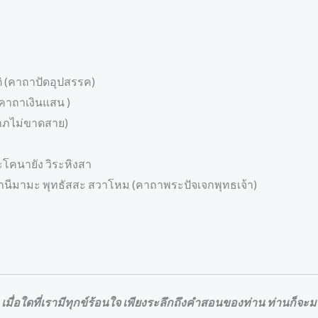
ิ (คาถาปัดอุปสรรค)
คาถาเงินแสน )
าภไม่ขาดสาย)
โคนายัง วิระหิงสา
 มานีมามะ พุทธัสสะ สวาโหม (คาถาพระปัจเจกพุทธเจ้า)
 เมื่อใดที่เรามีทุกข์ร้อนใจ เพียงระลึกถึงคำสอนของท่าน ท่านก็จะมา