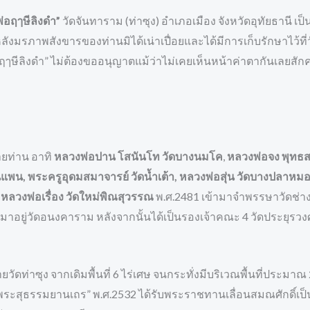
อฤๅษีลิงดำ”
วัดจันทาราม (ท่าซุง) อำเภอเมือง จังหวัดอุทัยธานี เป็น
มรภาพสังขารของท่านมิได้เน่าเปื่อยและได้มีการเก็บรักษาไว้ที่วัดท
ฤๅษีลิงดำ” ไม่ต้องขออนุญาตแม้ว่าไม่เคยเห็นหน้าค่าตากันเลยสักครั้
ยท่าน อาทิ
หลวงพ่อปาน โสนันโท วัดบางนมโค
,
หลวงพ่อจง พุทธ
แพน, พระครูอุดมสมาจารย์ วัดน้ำเต้า, หลวงพ่อสุ่น วัดบางปลาหมอ,
หลวงพ่อเรื่อง วัดใหม่พิณสุวรรณ
พ.ศ.2481 เข้ามาจำพรรษาวัดช่างเห
ยมาอยู่วัดอนงคาราม หลังจากนั้นได้เป็นรองเจ้าคณะ 4 วัดประยุร
ยวัดท่าซุง จากเดิมพื้นที่ 6 ไร่เศษ จนกระทั่งมีบริเวณพื้นที่ประม
“พระสุธรรมยานเถร” พ.ศ.2532 ได้รับพระราชทานเลื่อนสมณศักดิ์