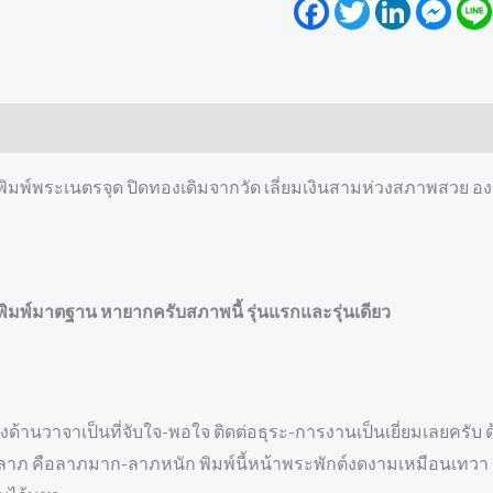
Facebook
Twitter
LinkedIn
Mess
มพ์พระเนตรจุด ปิดทองเดิมจากวัด เลี่ยมเงินสามห่วงสภาพสวย องค์
มพ์มาตฐาน หายากครับสภาพนี้ รุ่นแรกและรุ่นเดียว
ด้านวาจาเป็นที่จับใจ-พอใจ ติดต่อธุระ-การงานเป็นเยี่ยมเลยครับ 
าภ คือลาภมาก-ลาภหนัก พิมพ์นี้หน้าพระพักต์งดงามเหมือนเทวา ถื