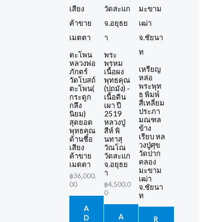
ตะโพน
พระ
หลวงพ่อ
พรหม
เหรียญ
ภักตร์
เนื้อผง
หล่อ
วัดโบสถ์
พุทธคุณ
พระพุท
ตะโพน(
(ปถมัง) -
ธ พิมพ์
กระดูก
เนื้อดิน
สี่เหลี่ยม
กลึง
เผา ปี
ประภา
นิยม)
2519
มณฑล
สุดยอด
หลวงปู่
ข้าง
พุทธคุณ
สีห์ พิ
เรียบ หล
ด้านชื่อ
นทาสุ
วงปู่ศุข
เสียง
วัณโณ
วัดปาก
ค้าขาย
วัดสะแก
คลอง
เมตตา
จ.อยุธย
มะขาม
า
฿
36,000.
เฒ่า
00
฿
4,500.0
จ.ชัยนา
0
ท
A
A
D
R