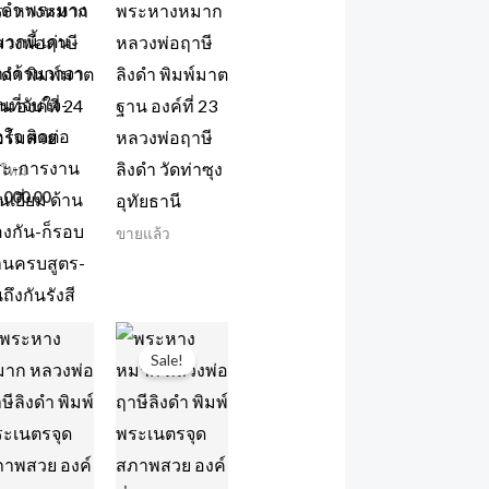
ระหางหมาก
พระหางหมาก
วงพ่อฤาษี
หลวงพ่อฤาษี
งดำ พิมพ์มาต
ลิงดำ พิมพ์มาต
น องค์ที่ 24
ฐาน องค์ที่ 23
ร์มสวย
หลวงพ่อฤาษี
ลิงดำ วัดท่าซุง
ใหม่
,000.00
อุทัยธานี
ขายแล้ว
Original
Current
price
price
Sale!
was:
is:
฿3,500.00.
฿2,999.00.