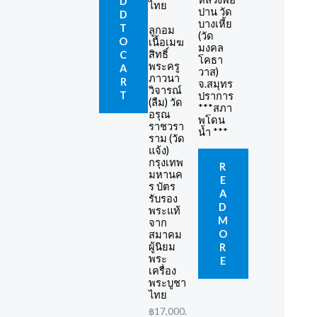
D
ปาน วัด
D
บางเหี้ย
T
ลูกอม
(วัด
O
เนื้อเมฆ
มงคล
สิทธิ์
C
โคธา
พระครู
A
วาส)
ภาวนา
R
จ.สมุทร
วิจารณ์
T
ปราการ
(ลืม) วัด
***สภา
อรุณ
พโดน
ราชวรา
น้ำ ***
ราม (วัด
แจ้ง)
กรุงเทพ
R
มหานค
E
ร บัตร
A
รับรอง
D
พระแท้
M
จาก
O
สมาคม
ผู้นิยม
R
พระ
E
เครื่อง
พระบูชา
ไทย
฿
17,000.