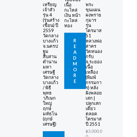
เหรียญ
พระ
เนื้อ
เจ้าสัว
ขุนแผน
กะไหล่
รุ่น 4
ผงพราย
เงิน หน้า
(รุ่นสร้าง
กุมาร
กะไหล่
เขื่อน) ปี
รุ่น
ทอง
2559
ไตรมาส
วัดกลาง
51
R
บางแก้ว
หลวงพ่อ
จ.นครป
สาคร
E
ฐม
วัดหนอง
A
สืบสาน
กรับ
D
ตำนาน
จ.ระยอง
M
มหา
เนื้อ
O
เศรษฐี
เหลือง
R
วัดกลาง
(พิมพ์
E
บางแก้ว
กรรมกา
/ พิธี
ร) หลัง
พุทธ
ฝังพลอย
าภิเษก
เสก |
ใหญ่
ปลุกเสก
ฤกษ์
เดี่ยว
มหัธโน
ตลอด
(ฤกษ์
ไตรมาส
เศรษฐี)
ปี 2551
฿
3,000.0
0