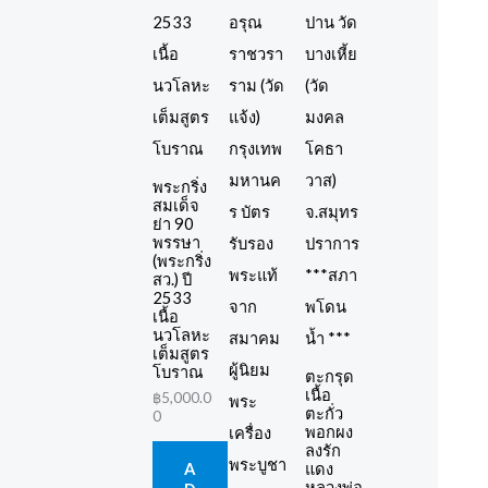
พระกริ่ง
สมเด็จ
ย่า 90
พรรษา
(พระกริ่ง
สว.) ปี
2533
เนื้อ
นวโลหะ
เต็มสูตร
โบราณ
ตะกรุด
เนื้อ
฿
5,000.0
ตะกั่ว
0
พอกผง
ลงรัก
แดง
A
หลวงพ่อ