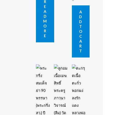
R
E
A
A
D
D
M
D
O
T
R
O
E
C
A
R
T