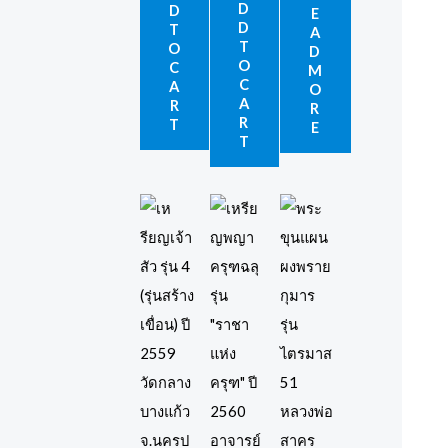
D
D
E
D
T
A
T
O
D
O
C
M
C
A
O
A
R
R
R
T
E
T