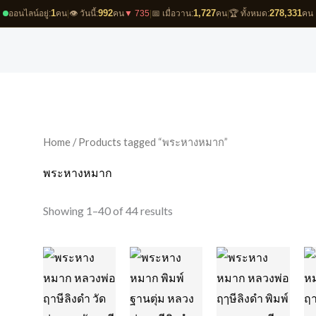
1
992
1,727
278,331
ออนไลน์อยู่:
คน
|
👁️ วันนี้:
คน
▼ 735
|
📅 เมื่อวาน:
คน
|
🏆 ทั้งหมด:
คน
Sorted
by
latest
Home
/ Products tagged “พระหางหมาก”
พระหางหมาก
Showing 1–40 of 44 results