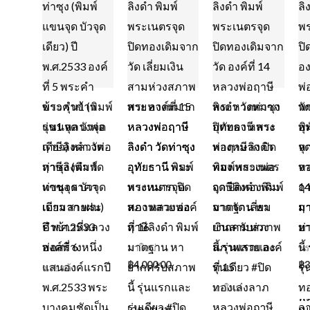
พระคำข้าว
พระหางหมาก
พระหางหมาก
พ
รุ่น1 หลวงพ่อ
หลวงพ่อฤาษี
ปิดทอง หลวง
พิ
ฤาษีลิงดำ วัด
ลิงดำ วัดท่าซุง
พ่อฤาษีลิงดำ
จุ
ท่าซุง (พิมพ์
อุทัยธานี พิมพ์
พิมพ์พระเนตร
จา
แขนจุด บัวจุด
พระเนตรจุด
จุด ปิดทองเดิม
14
เดียว สายฝน)
สภาพสวย องค์
จากวัด เลี่ยม
ฤา
ปี พ.ศ.2533
ที่ 16
เงินสามห่วง
ท่
องค์ที่ 6
สภาพสวย องค์
มาใหม่
พร
฿
4,000.00
฿
3
ที่ 15
ขายแล้ว
มาใหม่