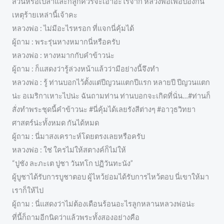
ส่วนหรือเปล่าและก็ลูกควรจะเอาอะไรจาก หลวงพ่อเพื่อป้องกัน
เหตุร้ายเหล่านี้เจ้าคะ
หลวงพ่อ : ไม่มีอะไรหรอก ที่แจกนี่คุ้มได้
ผู้ถาม : พระรุ่นหางหมากนี่หรือครับ
หลวงพ่อ : หางหมากกับคำข้าวน่ะ
ผู้ถาม : ก็แสดงว่ารู้ล่วงหน้าแล้วว่ามีอย่างนี้จึงทำ
หลวงพ่อ : รู้ ท่านบอกไว้ตั้งแต่ปีญวนแตกปีแรก หลายปี ปีญวนแตก
น่ะ อเมริกาเหาะไปน่ะ ฉันถามท่าน ท่านบอกจะเกิดที่นั่น…#ท่านก็
สั่งทำพระชุดนี้คำข้าวนะ #นี่คุ้มได้เลยรังสีต่างๆ #อาวุธวิทยา
ศาสตร์น่ะทั้งหมด กันได้หมด
ผู้ถาม : นี่มาสงเคราะห์โดยตรงเลยหรือครับ
หลวงพ่อ : ใช่ ใครไม่ให้สตางค์ก็ไม่ให้
“ปูชัง ละภะเต ปูชา วันทโก ปฏิวันทะนัง”
ผู้บูชาได้รับการบูชาตอบ ผู้ไหว้ย่อมได้รับการไหว้ตอบ นี่เขาให้มา
เราก็ให้ไป
ผู้ถาม : นี่แสดงว่าไม่ต้องเดือนร้อนอะไรลูกหลานหลวงพ่อน่ะ
ที่นี้ก็ถามอีกนิดว่าแล้วพระทั้งสองอย่างคือ