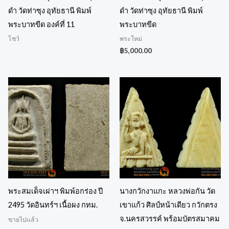
ดำ วัดท่าซุง อุทัยธานี พิมพ์
ดำ วัดท่าซุง อุทัยธานี พิมพ์
พระบาทขีด องค์ที่ 11
พระบาทขีด
โชว์
พระใหม่
฿
5,000.00
พระสมเด็จเผ่าฯ พิมพ์อกร่อง ปี
นางกวักงาแกะ หลวงพ่อกัน วัด
2495 วัดอินทร์ฯ เนื้อผง กทม.
เขาแก้ว ศิลป์หน้าเดียว กวักตรง
จ.นครสวรรค์ พร้อมบัตรสมาคม
ขายไปแล้ว