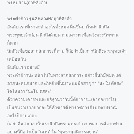
พรหมยาน(ฤาษีลิงดำ)
.
พระคำข้าว รุ่น2 หลวงพ่อฤาษีลิงดำ
อันดับแรกที่เราจะทำอะไรทั้งหมด ตื่นขึ้นมาใหม่ๆ นึกถึง
พระพุทธเจ้าก่อน นึกถึงด้วยความเคารพ เพื่อหวังพระนิพพาน
ก็ตาม
นึกถึงเพื่อขอลาภสักการะก็ตาม ก็ถือว่าเป็นการนึกถึงพระพุทธเจ้า
เหมือนกัน
อันดับแรก อย่างมี
พระคำข้าวน่ะ หนักไปในทางลาภสักการะ อย่างอื่นก็มีหมด แต่
ลาภน่ะหนักมาก และก็หยิบขึ้นมาพนมมือสาธุ ว่า “นะโม ตัสสะ”
ใช่ไหมว่า “นะโม ตัสสะ”
ด้วยความเคารพ และอธิฐานว่าวันนี้ต้องการ…(ลาภอย่างไร)
เป็นอันว่าเราอยากจะให้ค้าขายดี ทำราชการดี เมตตาปราณี
อะไรก็ตามเถอะ
ก็อย่าลืมว่าเวลานั้นเรานึกถึงพระพุทธเจ้า เราขอบารมีจากท่าน
อย่างนี้ถือว่าเป็น “ฌาน” ใน “พุทธานุสติกรรมฐาน”