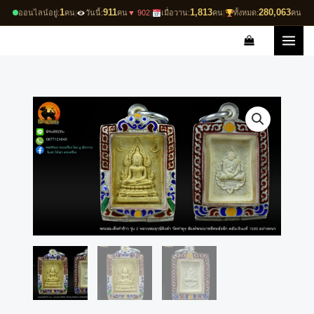
Skip
1
911
1,813
280,063
ออนไลน์อยู่:
คน
|
วันนี้:
คน
▼ 902
|
เมื่อวาน:
คน
|
ทั้งหมด:
คน
to
content