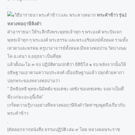
.
วิธีอาราธนา พระคำข้าว และ พระหางหมาก
พระคำข้าว รุ่น2
หลวงพ่อฤาษีลิงดำ
คำอาราธนา ให้ระลึกถึงพระพุทธเจ้าทุก ๆ พระองค์ พระปัจเจก
พุทธเจ้าทุก ๆ พระองค์ พระธรรม และพระอริยสงฆ์ทั้งหมด รวมทั้ง
เทวดาและพรหม ครูบาอาจารย์ทั้งหมด มีหลวงพ่อปาน วัดบางนม
โค อ.เสนา จ.อยุธยา เป็นที่สุด
แล้วตั้งนะโม ๓ จบ ปฎิบัติตามปกติว่า อิติปิโส ๑ จบ หลังจากนั้นให้
อธิษฐานเอาตามความประสงค์ เมื่ออธิษฐานแล้ว ปลุกด้วยคาถา
ปลุกพระของหลวงพ่อปานว่า
“ อิทธิฤทธิ พุทธะนิมิตตัง ขอเดชะ เดชัง ขอเดชเดชะ จงมาเป็นที่
พึ่ง แก่มะอะอุนี้เถิด”
เกร็ดความรู้บางอย่างที่หลวงพ่อฤาษีลิงดำวัดท่าซุงพูดถึงเกี่ยวกับ
พระคำข้าว
.
(คัดลอกจากหนังสือ ธรรมปฏิบัติ เล่ม ๙ โดย หลวงพ่อพระราช