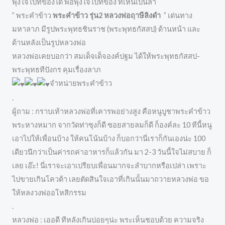
พุ่งใจไปที่ของได้ พอพุ่งใจไปที่ของ ที่เห็นเป็นลำ
” พระคำข้าว
พระคำข้าว รุ่น2 หลวงพ่อฤาษีลิงดำ
” เด่นทาง
มหาลาภ มีรูปพระพุทธชินราช (พระพุทธกัสสป) ด้านหน้า และ
ด้านหลังเป็นรูปหลวงพ่อ
หลวงพ่อเคยบอกว่า สมเด็จเด็จองค์ปฐม ได้ให้พระพุทธกัสสป-
พระพุทธทีปังกร คุมเรื่องลาภ
จำหน่ายพระคำข้าว
.
ผู้ถาม : กราบเท้าหลวงพ่อที่เคารพอย่างสูง คือหนูบูชาพระคำข้าว
พระหางหมาก จากวัดท่าซุงก็ดี ซอยสายลมก็ดี ก็องค์ละ 10 ทีนี้หนู
เอาไปให้เพื่อนบ้าง ให้คนโน้นบ้าง ก็บอกว่านี่เราก็กันเองน่ะ 100
เดียวนึกว่าเป็นค่ารถค่าอาหารก็แล้วกัน มา 2-3 วันนี้ใจไม่สบาย ก็
เลย เอ๊ะ! นี่เราจะเอาเปรียบเพื่อนมากจะลำบากหรือเปล่า เพราะ
ไปขายเกินโควต้า เลยตัดสินใจเอาที่เกินนั้นมาถวายหลวงพ่อ ขอ
ให้หลงวงพ่ออโหสิกรรม
.
หลวงพ่อ : เออดี ทีหลังเกินบ่อยๆน่ะ พระเห็นชอบด้วย ความจริง