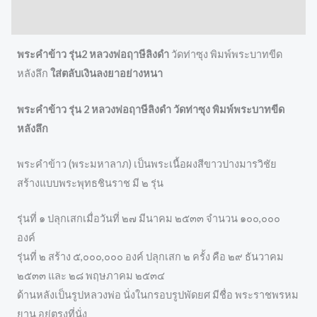
Reviews (0)
พระคำข้าว รุ่น2 หลวงพ่อฤาษีลิงดำ
วัดท่าซุง พิมพ์พระบาทขีด
หลังลึก
ใส่ตลับเงินลงยาอย่างหนา
พระคำข้าว รุ่น 2 หลวงพ่อฤาษีลิงดำ วัดท่าซุง พิมพ์พระบาทขีด
หลังลึก
พระคำข้าว (พระมหาลาภ) เป็นพระเนื้อผงสีขาวปางมารวิชัย
สร้างแบบพระพุทธชินราช มี ๒ รุ่น
รุ่นที่ ๑ ปลุกเสกเมื่อวันที่ ๒๗ มีนาคม ๒๕๓๓ จำนวน ๑๐๐,๐๐๐
องค์
รุ่นที่ ๒ สร้าง ๕,๐๐๐,๐๐๐ องค์ ปลุกเสก ๒ ครั้ง คือ ๒๙ ธันวาคม
๒๕๓๓ และ ๒๘ พฤษภาคม ๒๕๓๔
ด้านหลังเป็นรูปหลวงพ่อ นั่งในกรอบรูปพัดยศ มีชื่อ พระราชพรหม
ยาน อยู่ตรงที่นั่ง