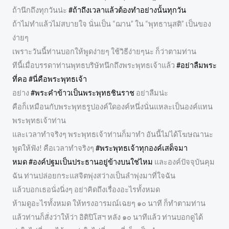
ถ้านึกถึงทุกวันน่ะ
#ถ้าถึงเวลาแล้วต้องทำอย่างนั้นทุกวัน
ถ้าไม่ทำแล้วไม่สบายใจ นั่นเป็น “ฌาน” ใน “พุทธานุสติ” เป็นของ
ง่ายๆ
เพราะวันนี้ท่านบอกให้พูดง่ายๆ ใช้วิธีง่ายๆนะ ก็ว่าตามท่าน
ทีนี้เมื่อบรรดาท่านพุทธบริษัทนึกถึงพระพุทธเจ้าแล้ว
#อย่าลืมพระ
ที่คอ
#นี่คือพระพุทธเจ้า
อย่าง
#พระคำข้าวเป็นพระพุทธชินราช
อย่าลืมน่ะ
คือก็เหมือนกับพระพุทธรูปองค์ใดองค์หนึ่งนั่นแหละเป็นองค์แทน
พระพุทธเจ้าท่าน
และเวลาทำจริงๆ พระพุทธเจ้าท่านก็มาทำ อันนี้ไม่ได้โฆษณานะ
พูดให้ฟัง! คือเวลาทำจริงๆ
#พระพุทธเจ้าทุกองค์เสด็จมา
หมด
#องค์ปฐมเป็นประธานอยู่ข้างบนใช่ไหม
และองค์ปัจจุบันคุม
ฉัน ท่านปล่อยกระแสจิตพุ่งสว่างเป็นลำพุ่งมาที่ใจฉัน
แล้วบอกเธอนั่งนิ่งๆ อย่าคิดถึงเรื่องอะไรทั้งหมด
ห้ามดูอะไรทั้งหมด ให้ทรงอารมณ์เฉยๆ ๑๐ นาที ก็ทำตามท่าน
แล้วท่านก็สั่งว่าให้ว่า อิติปิโสฯ หลัง ๑๐ นาทีแล้ว ท่านบอกดูได้