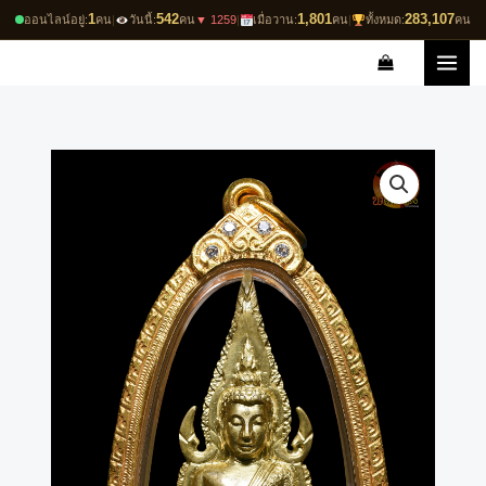
Skip
1
542
1,801
283,107
ออนไลน์อยู่:
คน
|
วันนี้:
คน
▼ 1259
|
เมื่อวาน:
คน
|
ทั้งหมด:
คน
to
content