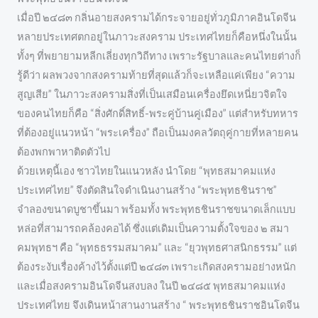
เมื่อปี ๒๔๘๓ กลิ่นอายสงครามได้กระจายอยู่ทั่วภูมิภาคอินโดจีน
หลายประเทศตกอยู่ในภาวะสงคราม ประเทศไทยก็คือหนึ่งในนั้น
ทั้งๆ ที่พยายามหลีกเลี่ยงทุกวิถีทาง เพราะรัฐบาลและคนไทยต่างก็
รู้ดีว่า ผลพวงจากสงครามท้ายที่สุดแล้วก็จะเหลือแค่เพียง “ความ
สูญเสีย” ในภาวะสงครามสิ่งที่เป็นเสมือนเครื่องยึดเหนี่ยวจิตใจ
ของคนไทยก็คือ “สิ่งศักดิ์สิทธิ์-พระคู่บ้านคู่เมือง” แต่สำหรับทหาร
ที่ต้องอยู่แนวหน้า “พระเครื่อง” ถือเป็นมงคลวัตถุคู่กายที่หลายคน
ต้องพกพาหาติดตัวไป
ด้วยเหตุนี้เอง ชาวไทยในแนวหลัง นำโดย “พุทธสมาคมแห่ง
ประเทศไทย” จึงตัดสินใจดำเนินงานสร้าง “พระพุทธชินราช”
จำลองขนาดบูชาขึ้นมา พร้อมทั้ง พระพุทธชินราชขนาดเล็กแบบ
หล่อที่สามารถคล้องคอได้ ซึ่งแต่เดิมเป็นความตั้งใจของ ๒ สมา
คมพุทธฯ คือ “พุทธธรรมสมาคม” และ “ยุวพุทธศาสนิกธรรม” แต่
ต้องระงับเรื่องค้างไว้ตั้งแต่ปี ๒๔๘๓ เพราะเกิดสงครามอย่างหนัก
และเมื่อสงครามอินโดจีนสงบลง ในปี ๒๔๘๕ พุทธสมาคมแห่ง
ประเทศไทย จึงเดินหน้าสานงานสร้าง “ พระพุทธชินราชอินโดจีน