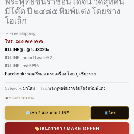
พระพุทธชินราชอินโดจีน วัดสุทัศน์
มีโค๊ต ปี ๒๔๘๕ พิมพ์แต่ง โดยช่าง
โอเล็ก
+ Free Shipping
โทร :
063-969-5995
ID.LINE@ :
@fsd8020u
ID.LINE
:
busoftware52
ID.LINE
:
pst5995
Facebook :
พลศรีทอง พระเครื่อง โดย บู เชียงราย
Category:
มาใหม่
Tag:
พระพุทธชินราชอินโดจีนพิมพ์แต่ง
ชมแล้ว 101 ครั้ง
โทร
เช่า / สอบถาม LINE
เสนอราคา / MAKE OFFER