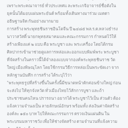
เพราะพระคณาจารย์ ทั่วประเทศแ ละพระเกจิอาจารย์ชื่อดังใน
ยุคนั้นได้มอบแผ่นพระยันต์ พร้อมทั้งเดินทางมาร่วม เมตตา
อธิษฐานจิต กันอย่างมากมาย
การสร้าง พระพุทธชินราชอินโดจีน ปี ๒๔๘๕ พล.ร.ต.หลวงธำรง
นาวาสวัสดิ์ นายกพุทธสมาคมและคณะกรรมการ กำหนดไว้ให้
สร้างเพียงแค่ ๒ แบบ คือ พระบูชา และ พระเครื่อง โดยได้กรม
ศิลปากรเข้ามาช่วยดูแลการหล่อและออกแบบพิมพ์พระ พระบูชา
ที่จัดสร้างในคราวนี้ได้จำลองแบบจากองค์พระพุทธชินราช วัด
ใหญ่ เมืองพิษณุโลก โดยใช้กรรมวิธีการหล่อเป็นพระขัดเงา จาก
หลักฐานบันทึก การสร้าง ได้ระบุไว้ว่า
“พระพุทธรูปที่สร้างขึ้นในครั้งนี้มีขนาดหน้าตักค่อนข้างใหญ่ ก่อน
จะส่งไป ให้ทุกจังหวัด ทั่วเมืองไทยไว้สักการบูชา และถ้า
ประชาชนคนไหน ปรารถนา อยากได้ พระบูชาไว้เป็น ส่วนตัว ต้อง
แจ้งความจำนงเป็น ลายลักษณ์อักษร พร้อมทั้ง ส่งเงินค่าจัดสร้าง
องค์ละ ๑๕๐ บาท ไปให้คณะกรรมการ ตรวจเงินแผ่นดิน ใน
พระบรมมหาราชวัง เพื่อให้ช่างจัดสร้าง ตามจำนวนที่แจ้งความ