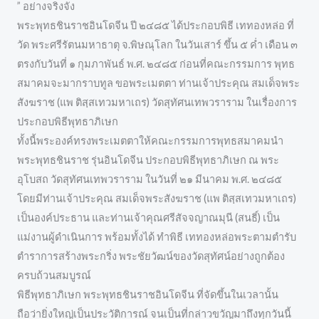
” อย่างจริงจัง
พระพุทธชินราชอินโดจีน ปี ๒๔๘๕ ได้ประกอบพิธี เททองหล่อ ที่
วัด พระศรีรัตนมหาธาตุ จ.พิษณุโลก ในวันเสาร์ ขึ้น ๕ ค่ำ เดือน ๓
ตรงกับวันที่ ๑ กุมภาพันธ์ พ.ศ. ๒๔๘๕ ก่อนที่คณะกรรมการ พุทธ
สมาคมจะมากราบทูล ขอพระเมตตา ท่านเจ้าประคุณ สมเด็จพระ
สังฆราช (แพ ติสฺสเทวมหาเถร) วัดสุทัศนเทพวราราม ในเรื่องการ
ประกอบพิธีพุทธาภิเษก
ทั้งนี้พระองค์ทรงพระเมตตาให้คณะกรรมการพุทธสมาคมนำ
พระพุทธชินราช รุ่นอินโดจีน ประกอบพิธีพุทธาภิเษก ณ พระ
อุโบสถ วัดสุทัศนเทพวราราม ในวันที่ ๒๑ มีนาคม พ.ศ. ๒๔๘๕
โดยมีท่านเจ้าประคุณ สมเด็จพระสังฆราช (แพ ติสฺสเทวมหาเถร)
เป็นองค์ประธาน และท่านเจ้าคุณศรีสัจจญาณมุนี (สนธิ์) เป็น
แม่งานผู้ดำเนินการ พร้อมทั้งได้ ทำพิธี เททองหล่อพระตามตำรับ
ตำราการสร้างพระกริ่ง พระชัยวัฒน์ของวัดสุทัศน์อย่างถูกต้อง
ครบถ้วนสมบูรณ์
พิธีพุทธาภิเษก พระพุทธชินราชอินโดจีน ที่จัดขึ้นในเวลานั้น
ถือว่ายิ่งใหญ่เป็นประวัติการณ์ จนเป็นที่กล่าวขวัญมาถึงทุกวันนี้