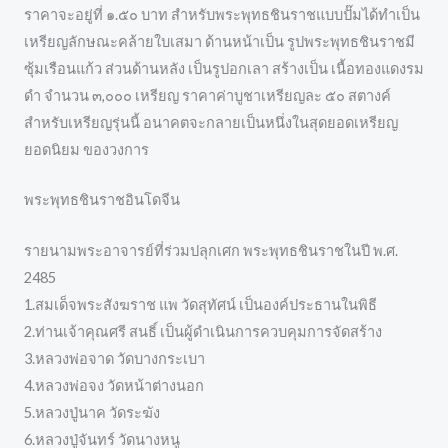
ราคาจะอยู่ที่ ๑.๕๐ บาท สำหรับพระพุทธชินราชแบบปั๊มได้ทำเป็น
เหรียญลักษณะคล้ายใบเสมา ด้านหน้าเป็น รูปพระพุทธชินราชมี
ซุ้มเรือนแก้ว ส่วนด้านหลัง เป็นรูปอกเลา สร้างเป็น เนื้อทองแดงรม
ดำ จำนวน ๓,๐๐๐ เหรียญ ราคาค่าบูชาเหรียญละ ๕๐ สตางค์
สำหรับเหรียญรุ่นนี้ อนาคตจะกลายเป็นหนึ่งในสุดยอดเหรียญ
ยอดนิยม ของวงการ
พระพุทธชินราชอินโดจีน
รายนามพระอาจารย์ที่ร่วมปลุกเศก พระพุทธชินราชในปี พ.ศ.
2485
1.สมเด็จพระสังฆราช แพ วัดสุทัศน์ เป็นองค์ประธานในพิธี
2.ท่านเจ้าคุณศรี สนธิ์ เป็นผู้ดำเนินการควบคุมการจัดสร้าง
3.หลวงพ่อจาด วัดบางกระเบา
4.หลวงพ่อจง วัดหน้าต่างนอก
5.หลวงปู่นาค วัดระฆัง
6.หลวงปู่จันทร์ วัดนางหนู