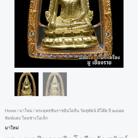
Home
/
มาใหม่
/ พระพุทธชินราชอินโดจีน วัดสุทัศน์ มีโค๊ต ปี ๒๔๘๕
พิมพ์แต่ง โดยช่างโอเล็ก
มาใหม่