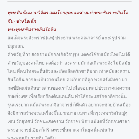
พุทธศิลป์งดงามวิจิตร แต่งโดยสุดยอดช่างแต่งพระชินราชอินโด
จีน- ช่างโอเล็ก
พระพุทธชินราชอินโดจีน
สมเด็จพระสังฆราช (แพ) ประธาน พระคณาจารย์ ๑๐๘ รูป ร่วม
ปลุกเสก.
คำขวัญที่ว่า สงครามมักก่อเกิดวีรบุรุษ แต่คงใช้กับเมืองไทยไม่ได้
คำขวัญของคนไทย คงต้องว่า สงครามมักก่อเกิดพระดัง ไม่มีสมัย
ไหน ที่คนไทยจะตื่นตัวและเกิดเลือดรักชาติมาก เท่าสมัยสงคราม
อินโดจีน อาจจะเป็นว่าคนไทย คงเก็บกดที่ถูก พวกฝรั่งมังค่า มา
กดขี่ยึดแผ่นดินบางส่วนของเราไป เมื่อจอมพลป.ประกาศสงคราม
กับฝรั่งเศส เพื่อเรียกร้องดินแดนคืน ทำให้กระแสรักชาติช่วงนั้น
รุนแรงมาก แม้แต่พระเกจิอาจารย์ ก็ตื่นตัว อยากจะช่วยบ้านเมือง
จึงมีการสร้างพระเครื่องขึ้นมากมาย เฉพาะที่กรุงเทพฯวัดใหญ่ๆ
เช่น วัดสุทัศน์ วัดชนะสงคราม วัดราชบพิตฯ แม้แต่ที่วัดดอนศาลา
พระอาจารย์เอียดก็สร้างพระขึ้นมาแจกในยุคนั้นเช่นกัน
พระพุทธชินราชอินโดจีน