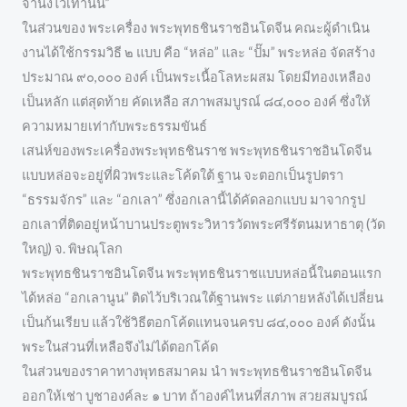
จำนงไว้เท่านั้น”
ในส่วนของ พระเครื่อง พระพุทธชินราชอินโดจีน คณะผู้ดำเนิน
งานได้ใช้กรรมวิธี ๒ แบบ คือ “หล่อ” และ “ปั๊ม” พระหล่อ จัดสร้าง
ประมาณ ๙๐,๐๐๐ องค์ เป็นพระเนื้อโลหะผสม โดยมีทองเหลือง
เป็นหลัก แต่สุดท้าย คัดเหลือ สภาพสมบูรณ์ ๘๔,๐๐๐ องค์ ซึ่งให้
ความหมายเท่ากับพระธรรมขันธ์
เสน่ห์ของพระเครื่องพระพุทธชินราช พระพุทธชินราชอินโดจีน
แบบหล่อจะอยู่ที่ผิวพระและโค้ดใต้ ฐาน จะตอกเป็นรูปตรา
“ธรรมจักร” และ “อกเลา” ซึ่งอกเลานี้ได้คัดลอกแบบ มาจากรูป
อกเลาที่ติดอยู่หน้าบานประตูพระวิหารวัดพระศรีรัตนมหาธาตุ (วัด
ใหญ่) จ. พิษณุโลก
พระพุทธชินราชอินโดจีน พระพุทธชินราชแบบหล่อนี้ในตอนแรก
ได้หล่อ “อกเลานูน” ติดไว้บริเวณใต้ฐานพระ แต่ภายหลังได้เปลี่ยน
เป็นก้นเรียบ แล้วใช้วิธีตอกโค้ดแทนจนครบ ๘๔,๐๐๐ องค์ ดังนั้น
พระในส่วนที่เหลือจึงไม่ได้ตอกโค้ด
ในส่วนของราคาทางพุทธสมาคม นำ พระพุทธชินราชอินโดจีน
ออกให้เช่า บูชาองค์ละ ๑ บาท ถ้าองค์ไหนที่สภาพ สวยสมบูรณ์