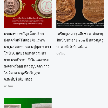
พระผงของขวัญ เนื้อเปลือก
เหรียญเสมา รุ่นสืบชะตาต่ออายุ
มังคุด พิมพ์จันลอยฝังแร่พระ
ชินบัญชร อายุ ๑๐๒ ปี หลวงปู่ครู
ธาตุผสมเกษา หลวงปู่บุดดา ถาว
บาดวงดี วัดบ้านฟ่อน
โร ปี 30 สุดยอดแห่งความหา
มาใหม่
ยาก พระดีราคายังไม่แพง พระ
ผงจันทร์ลอย หลวงปู่บุดดา ถาว
โร วัดกลางชูศรีเจริญสุข
จ.สิงห์บุรี เลี่ยมทอง
มาใหม่