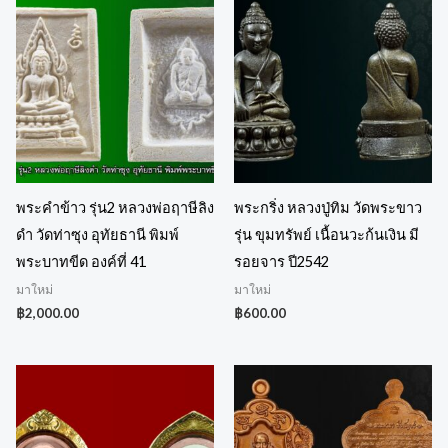
พระคำข้าว รุ่น2 หลวงพ่อฤาษีลิง
พระกริ่ง หลวงปู่ทิม วัดพระขาว
ดำ วัดท่าซุง อุทัยธานี พิมพ์
รุ่น ขุมทรัพย์ เนื้อนวะก้นเงิน มี
พระบาทขีด องค์ที่ 41
รอยจาร ปี2542
มาใหม่
มาใหม่
฿
2,000.00
฿
600.00