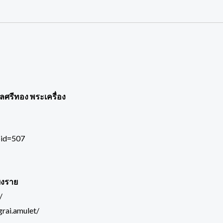
พลศรีทอง พระเครื่อง
pid=507
ยงราย
/
rai.amulet/