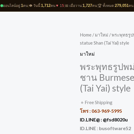
1
1,712
1,727
279,051
ออนไลน์อยู่:
คน
|
👁️ วันนี้:
คน
▼ 15
|
📅 เมื่อวาน:
คน
|
🏆 ทั้งหมด:
คน
Home
/
มาใหม่
/ พระพุทธรูป
statue Shan (Tai Yai) style
มาใหม่
พระพุทธรูปพม่
ชาน Burmese
(Tai Yai) style
+ Free Shipping
โทร :
063-969-5995
ID.LINE@ :
@fsd8020u
ID.LINE
:
busoftware52