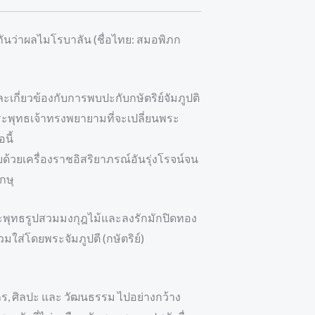
กันว่าผลไมโรบาลัน (ชื่อไทย: สมอพิภก
กี่ยวข้องกับการพบปะกับกษัตริย์จัมภูปติ
 พระพุทธเจ้าทรงพยายามที่จะเปลี่ยนพระ
นี้
้วยเครื่องราชอิสริยาภรณ์อันรุ่งโรจน์จน
กษุ
ะพุทธรูปสวมมงกุฎไม้และลงรักมักปิดทอง
ใส่โดยพระจัมภูปตี (กษัตริย์)
ักร, ศิลปะ และ วัฒนธรรม ไปอย่างกว้าง