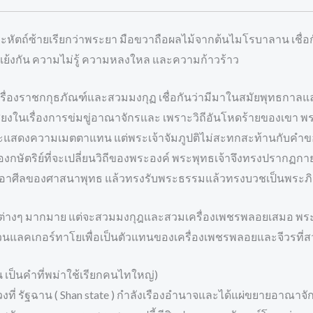
พระหัตถ์ซ้ายเรียกว่าพระยา มือขวาถือผลไม้จากต้นไมโรบาลาน เชื่อ
ัดแย้งกัน ความไม่รู้ ความหลงใหล และความก้าวร้าว
่องราชกกุธภัณฑ์และสวมมงกุฏ เชื่อกันว่ามีมาในสมัยพุทธกาลและเ
ชื่อเสียงในเรื่องการข่มขู่อาณาจักรและ เพราะวิถีอันโหดร้ายของเขา
ะแสดงความเมตตาแทน แต่พระเจ้าจัมภูปติไม่สะทกสะท้านกับคำขอ
ษัตริย์ที่จะเปลี่ยนวิถีของพระองค์ พระพุทธเจ้าจึงทรงปรากฏกายด
ับเอาศีลของศาสนาพุทธ แล้วทรงรับพระธรรมแล้วทรงบวชเป็นพระภิ
ื่อต่างๆ มากมาย แต่จะสวมมงกุฎและสวมเครื่องเพชรพลอยเสมอ พร
นแลคเกอร์ทาโยเพื่อเป็นตัวแทนของเครื่องเพชรพลอยและจีวรที่สวม
 เป็นคำที่พม่าใช้เรียกคนไทใหญ่)
วงที่ รัฐฉาน ( Shan state ) กำลังเรืองอำนาจและได้แผ่ขยายอาณาจ