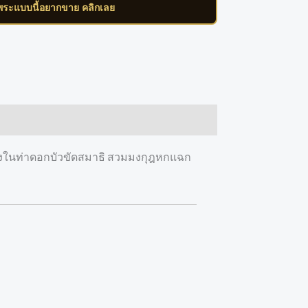
ีพระแบบนี้อยากขาย คลิกเลย
ม นั่งในท่าดอกบัวขัดสมาธิ สวมมงกุฎหกแฉก