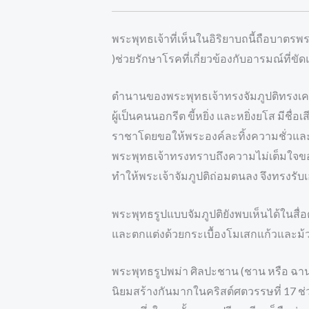
พระพุทธเจ้าที่เห็นในอิริยาบถนี้ถือบาตร
)ช่วยรักษาโรคที่เกี่ยวข้องกับอารมณ์ที่ข
ตำนานของพระพุทธเจ้าทรงจัมภูปติทรงเครื
ผู้เป็นคนนอกรีต ขี้หยิ่ง และหยิ่งยโส มี
ราชาโดยขอให้พระองค์ละทิ้งความชั่วแล
พระพุทธเจ้าทรงทราบถึงความไม่เต็มใจของก
ทำให้พระเจ้าจัมภูปติถ่อมตนลง จึงทรงร
พระพุทธรูปแบบจัมภูปติยังพบเห็นได้ในส
และตกแต่งด้วยกระเบื้องโมเสกแก้วและม้ว
พระพุทธรูปพม่า ศิลปะชาน (ชาน หรือ ฉาน
นิยมสร้างกันมากในคริสต์ศตวรรษที่ 17 ช่