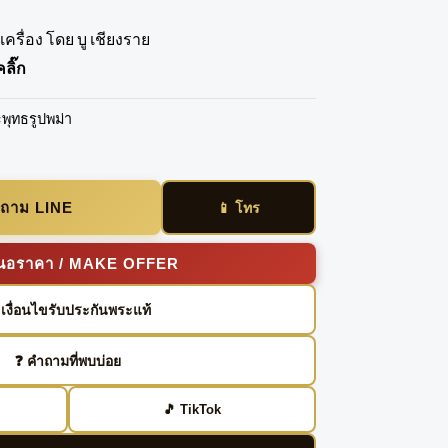
ครื่อง โดย บู เชียงราย
ลิ๊ก
พุทธรูปพม่า
อบถาม LINE
📱 โทร
เสนอราคา / MAKE OFFER
️ เงื่อนไขรับประกันพระแท้
❓ คำถามที่พบบ่อย
🎵 TikTok