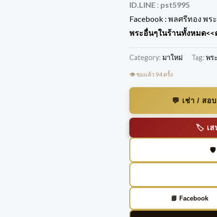
ID.LINE
:
pst5995
Facebook :
พลศรีทอง พระเ
พระอื่นๆในร้านทั้งหมด
<<ค
Category:
มาใหม่
Tag:
พระ
👁️ ชมแล้ว 94 ครั้ง
💬 เช่า / ส
🏷️ 
🛡
📘 Facebook