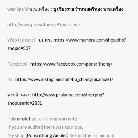
web (main)
พระเครื่อง :
บู เชียงราย ร้านพลศรีทอง พระเครื่อง
http://www.ponsrithong.99wat.com/
Web ( มุมพระ) :
มุมพระ https://www.mumpra.com/shop.php?
shopid=507
Facebook :
https://www.facebook.com/ponsrithong/
IG :
https://www.instagram.com/bu_chiangrai.amulet/
พระล้านนา : http://www.pralanna.com/shop.php?
shopuserid=2831
This
amulet
get a lifelong warranty.
If you are audited there was spurious.
My shop (
Ponsrithong Amulet
) Refund the full amount