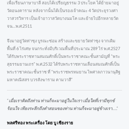
เพื่อเรียนภาษาบาลี สอบได้เปรียญธรรม 3 ประโยค ได้ย้ายมาอยู่
วัดอนงคาราม หลังจากนั้นได้เป็นรองเจ้าคณะ 4 วัดประยุรวงศา
วาสวรวิหาร เป็นเจ้าอาวาสวัดบางนมโค และย้ายไปอีกหลายวัด
จน…พ.ศ.2511
จึงมาอยู่วัดท่าซุง บูรณะซ่อม สร้างและขยายวัดท่าซุง จากเดิม
พื้นที่ 6 ไร่เศษ จนกระทั่งมีบริเวณพื้นที่ประมาณ 289 ไร่ พ.ศ.2527
ได้รับพระราชทานสมณศักดิ์เป็นพระราชาคณะชั้นสามัญที่ “พระ
สุธรรมยานเถร” พ.ศ.2532 ได้รับพระราชทานเลื่อนสมณศักดิ์เป็น
พระราชาคณะชั้นราช ที่ “พระราชพรหมยาน ไพศาลภาวนานุสิฐ
มหาคณิสสร บวรสังฆาราม คามวาสี”
“
เมื่อเราคิดถึงท่าน ท่านก็จะมาอยู่ในใจเรา เมื่อใดที่เรามีทุกข์
ร้อนใจ เพียงระลึกถึงคำสอนของท่าน ท่านก็จะมาอยู่ข้างเรา
…..”
พลศรีทอง พระเครื่อง โดย บู เชียงราย