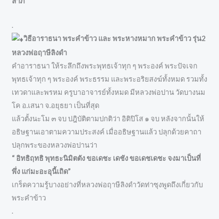
ลาภ
.
วิธีอาราธนา พระคำข้าว และ พระหางหมาก พระคำข้าว รุ่น2
หลวงพ่อฤาษีลิงดำ
คำอาราธนา ให้ระลึกถึงพระพุทธเจ้าทุก ๆ พระองค์ พระปัจเจก
พุทธเจ้าทุก ๆ พระองค์ พระธรรม และพระอริยสงฆ์ทั้งหมด รวมทั้ง
เทวดาและพรหม ครูบาอาจารย์ทั้งหมด มีหลวงพ่อปาน วัดบางนม
โค อ.เสนา จ.อยุธยา เป็นที่สุด
แล้วตั้งนะโม ๓ จบ ปฎิบัติตามปกติว่า อิติปิโส ๑ จบ หลังจากนั้นให้
อธิษฐานเอาตามความประสงค์ เมื่ออธิษฐานแล้ว ปลุกด้วยคาถา
ปลุกพระของหลวงพ่อปานว่า
“ อิทธิฤทธิ พุทธะนิมิตตัง ขอเดชะ เดชัง ขอเดชเดชะ จงมาเป็นที่
พึ่ง แก่มะอะอุนี้เถิด”
เกร็ดความรู้บางอย่างที่หลวงพ่อฤาษีลิงดำวัดท่าซุงพูดถึงเกี่ยวกับ
พระคำข้าว
.