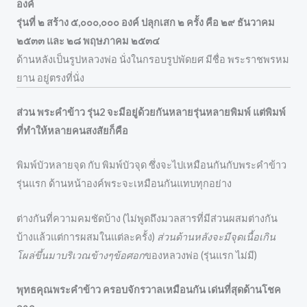
องค์
รุ่นที่ ๒ สร้าง ๕,๐๐๐,๐๐๐ องค์ ปลุกเสก ๒ ครั้ง คือ ๒๙ ธันวาคม
๒๕๓๓ และ ๒๘ พฤษภาคม ๒๕๓๔
ด้านหลังเป็นรูปหลวงพ่อ นั่งในกรอบรูปพัดยศ มีชื่อ พระราชพรหม
ยาน อยู่ตรงที่นั่ง
ส่วน พระคำข้าว รุ่น2 จะมีอยู่ด้วยกันหลายรุ่นหลายพิมพ์ แต่พิมพ์
ที่ทำให้หลายคนสงสัยก็คือ
พิมพ์บัวหลายจุด กับ พิมพ์บัวจุด ซึ่งจะไปเหมือนกันกับพระคำข้าว
รุ่นแรก ด้านหน้าองค์พระจะเหมือนกันแทบทุกอย่าง
ต่างกันที่ความคมชัดบ้าง (ไม่พูดถึงมวลสารที่มีส่วนผสมต่างกัน
บ้างแล้วแต่การผสมในแต่ละครั้ง)
ส่วนด้านหลังจะมีจุดเนื้อเกิน
โผล่ขึ้นมาบริเวณข้างๆข้อศอก
ของหลวงพ่อ (รุ่นแรก ไม่มี)
พุทธคุณพระคำข้าว ครอบจักรวาลเหมือนกัน เด่นที่สุดด้านโชค