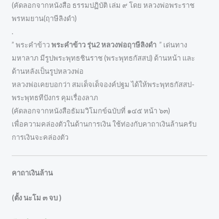
(คัดลอกจากหนังสือ ธรรมปฏิบัติ เล่ม ๙ โดย หลวงพ่อพระราช
พรหมยาน(ฤาษีลิงดำ)
.
” พระคำข้าว
พระคำข้าว รุ่น2 หลวงพ่อฤาษีลิงดำ
” เด่นทาง
มหาลาภ มีรูปพระพุทธชินราช (พระพุทธกัสสป) ด้านหน้า และ
ด้านหลังเป็นรูปหลวงพ่อ
หลวงพ่อเคยบอกว่า สมเด็จเด็จองค์ปฐม ได้ให้พระพุทธกัสสป-
พระพุทธทีปังกร คุมเรื่องลาภ
(คัดลอกจากหนังสือธัมมวิโมกข์ฉบับที่ ๑๔๕ หน้า ๖๓)
เพื่อความคล่องตัวในด้านการเงิน ใช้ท่องกับคาถาเงินล้านครับ
การเงินจะคล่องตัว
คาถาเงินล้าน
(ตั้ง นะโม ๓ จบ )