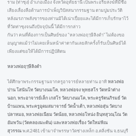
ราม (ท่าซุง) อำเภอเมือง จังหวัดอุทัยธานี เป็นพระอริยสงฆ์ที่มีชื่อ
เสียงเลื่องลือด้านการบำเพ็ญวิปัสสนากรรมฐาน ตามปูมประวัติ
หลังมรภาพสังขารของท่านมิได้เน่าเปื่อยและได้มีการเก็บรักษาไว้
ที่วัดท่าซุงจนถึงปัจจุบันนี้ ได้มีการกล่าว
กันว่า คนที่ต้องการเป็นศิษย์ของ “หลวงพ่อฤๅษีลิงดำ” ไม่ต้องขอ
อนุญาตแม้ว่าไม่เคยเห็นหน้าค่าตากันเลยสักครั้งก็รับเป็นศิษย์ได้
เพียงแต่ขอให้ได้มีการปฏิบัติตน
หลวงพ่อฤๅษีลิงดำ
ได้ศึกษาพระกรรมฐานจากครูอาจารย์หลายท่าน อาทิ
หลวงพ่อ
ปาน โสนันโท วัดบางนมโค
,
หลวงพ่อจง พุทธสโร
วัดหน้าต่าง
นอก
,
พระอาจารย์เล็ก เกสโร วัดบางนมโค, พระครูรัตนภิรมย์ วัด
บ้านแพน, พระครูอุดมสมาจารย์ วัดน้ำเต้า, หลวงพ่อสุ่น วัดบาง
ปลาหมอ, หลวงพ่อเนียม วัดน้อย, หลวงพ่อโหน่ง อินฺทสุวณฺโณ วัด
อัมพวัน (วัดคลองมะดัน) และหลวงพ่อเรื่อง วัดใหม่พิณ
สุวรรณ
พ.ศ.2481 เข้ามาจำพรรษาวัดช่างเหล็ก อ.ตลิ่งชัน จ.ธนบุรี