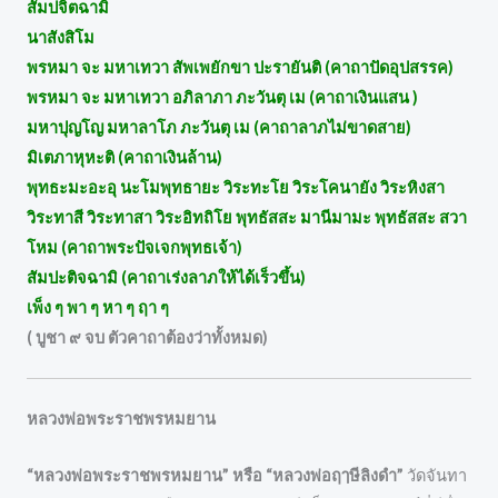
สัมปจิตฉามิ
นาสังสิโม
พรหมา จะ มหาเทวา สัพเพยักขา ปะรายันติ (คาถาปัดอุปสรรค)
พรหมา จะ มหาเทวา อภิลาภา ภะวันตุ เม (คาถาเงินแสน )
มหาปุญโญ มหาลาโภ ภะวันตุ เม (คาถาลาภไม่ขาดสาย)
มิเตภาหุหะติ (คาถาเงินล้าน)
พุทธะมะอะอุ นะโมพุทธายะ วิระทะโย วิระโคนายัง วิระหิงสา
วิระทาสี วิระทาสา วิระอิทถิโย พุทธัสสะ มานีมามะ พุทธัสสะ สวา
โหม (คาถาพระปัจเจกพุทธเจ้า)
สัมปะติจฉามิ (คาถาเร่งลาภให้ได้เร็วขึ้น)
เพ็ง ๆ พา ๆ หา ๆ ฤา ๆ
( บูชา ๙ จบ ตัวคาถาต้องว่าทั้งหมด)
หลวงพ่อพระราชพรหมยาน
“หลวงพ่อพระราชพรหมยาน” หรือ “หลวงพ่อฤๅษีลิงดำ”
วัดจันทา