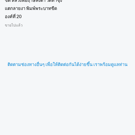
ขีด หลวงพ่อฤาษีลิงดำ วัดท่าซุง
แตกลายงา พิมพ์พระบาทขีด
องค์ที่ 20
ขายไปแล้ว
ติดตามช่องทางอื่นๆ เพื่อให้ติดต่อกันได้ง่ายขึ้น เราพร้อมดูแลท่าน