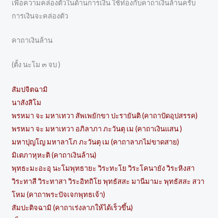
เพื่อความคล่องตัวในด้านการเงิน ใช้ท่องกับคาถาเงินล้านครับ
การเงินจะคล่องตัว
คาถาเงินล้าน
(ตั้ง นะโม ๓ จบ )
สัมปจิตฉามิ
นาสังสิโม
พรหมา จะ มหาเทวา สัพเพยักขา ปะรายันติ (คาถาปัดอุปสรรค)
พรหมา จะ มหาเทวา อภิลาภา ภะวันตุ เม (คาถาเงินแสน )
มหาปุญโญ มหาลาโภ ภะวันตุ เม (คาถาลาภไม่ขาดสาย)
มิเตภาหุหะติ (คาถาเงินล้าน)
พุทธะมะอะอุ นะโมพุทธายะ วิระทะโย วิระโคนายัง วิระหิงสา
วิระทาสี วิระทาสา วิระอิทถิโย พุทธัสสะ มานีมามะ พุทธัสสะ สวา
โหม (คาถาพระปัจเจกพุทธเจ้า)
สัมปะติจฉามิ (คาถาเร่งลาภให้ได้เร็วขึ้น)