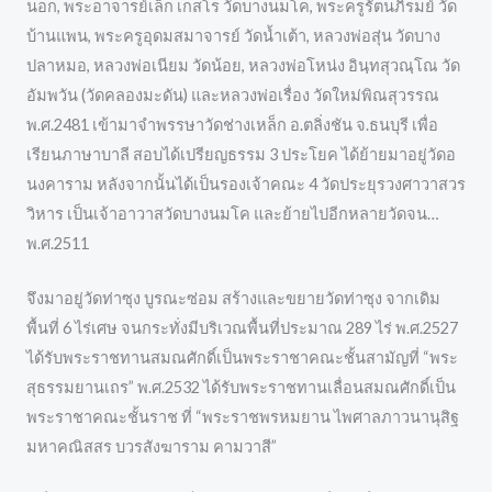
นอก, พระอาจารย์เล็ก เกสโร วัดบางนมโค, พระครูรัตนภิรมย์ วัด
บ้านแพน, พระครูอุดมสมาจารย์ วัดน้ำเต้า, หลวงพ่อสุ่น วัดบาง
ปลาหมอ, หลวงพ่อเนียม วัดน้อย, หลวงพ่อโหน่ง อินฺทสุวณฺโณ วัด
อัมพวัน (วัดคลองมะดัน) และหลวงพ่อเรื่อง วัดใหม่พิณสุวรรณ
พ.ศ.2481 เข้ามาจำพรรษาวัดช่างเหล็ก อ.ตลิ่งชัน จ.ธนบุรี เพื่อ
เรียนภาษาบาลี สอบได้เปรียญธรรม 3 ประโยค ได้ย้ายมาอยู่วัดอ
นงคาราม หลังจากนั้นได้เป็นรองเจ้าคณะ 4 วัดประยุรวงศาวาสวร
วิหาร เป็นเจ้าอาวาสวัดบางนมโค และย้ายไปอีกหลายวัดจน…
พ.ศ.2511
จึงมาอยู่วัดท่าซุง บูรณะซ่อม สร้างและขยายวัดท่าซุง จากเดิม
พื้นที่ 6 ไร่เศษ จนกระทั่งมีบริเวณพื้นที่ประมาณ 289 ไร่ พ.ศ.2527
ได้รับพระราชทานสมณศักดิ์เป็นพระราชาคณะชั้นสามัญที่ “พระ
สุธรรมยานเถร” พ.ศ.2532 ได้รับพระราชทานเลื่อนสมณศักดิ์เป็น
พระราชาคณะชั้นราช ที่ “พระราชพรหมยาน ไพศาลภาวนานุสิฐ
มหาคณิสสร บวรสังฆาราม คามวาสี”