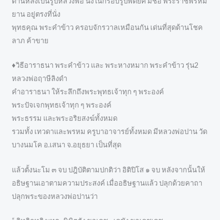
ด้านหลังเป็นรูปหลวงพ่อ นั่งในกรอบรูปพัดยศ มีชื่อ พระราชพรหม
ยาน อยู่ตรงที่นั่ง
พุทธคุณ พระคำข้าว ครอบจักรวาลเหมือนกัน เด่นที่สุดด้านโชค
ลาภ ค้าขาย
♦วิธีอาราธนา พระคำข้าว และ พระหางหมาก พระคำข้าว รุ่น2
หลวงพ่อฤาษีลิงดำ
คำอาราธนา ให้ระลึกถึงพระพุทธเจ้าทุก ๆ พระองค์
พระปัจเจกพุทธเจ้าทุก ๆ พระองค์
พระธรรม และพระอริยสงฆ์ทั้งหมด
รวมทั้ง เทวดาและพรหม ครูบาอาจารย์ทั้งหมด มีหลวงพ่อปาน วัด
บางนมโค อ.เสนา จ.อยุธยา เป็นที่สุด
แล้วตั้งนะโม ๓ จบ ปฎิบัติตามปกติว่า อิติปิโส ๑ จบ หลังจากนั้นให้
อธิษฐานเอาตามความประสงค์ เมื่ออธิษฐานแล้ว ปลุกด้วยคาถา
ปลุกพระของหลวงพ่อปานว่า