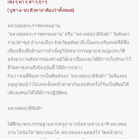
เพ็ง ๆ พา ๆ หา ๆ ฤา ๆ
( บูชา ๙ จบ ตัวคาถาต้องว่าทั้งหมด)
หลวงพ่อพระราชพรหมยาน
“หลวงพ่อพระราชพรหมยาน” หรือ “หลวงพ่อฤๅษีลิงดำ” วัดจันทา
ราม (ท่าซุง) อำเภอเมือง จังหวัดอุทัยธานี เป็นพระอริยสงฆ์ที่มีชื่อ
เสียงเลื่องลือด้านการบำเพ็ญวิปัสสนากรรมฐาน ตามปูมประวัติ
หลังมรภาพสังขารของท่านมิได้เน่าเปื่อยและได้มีการเก็บรักษาไว้
ที่วัดท่าซุงจนถึงปัจจุบันนี้ ได้มีการกล่าว
กันว่า คนที่ต้องการเป็นศิษย์ของ “หลวงพ่อฤๅษีลิงดำ” ไม่ต้องขอ
อนุญาตแม้ว่าไม่เคยเห็นหน้าค่าตากันเลยสักครั้งก็รับเป็นศิษย์ได้
เพียงแต่ขอให้ได้มีการปฏิบัติตน
หลวงพ่อฤๅษีลิงดำ
ได้ศึกษาพระกรรมฐานจากครูอาจารย์หลายท่าน อาทิ หลวงพ่อ
ปาน โสนันโท วัดบางนมโค, หลวงพ่อจง พุทธสโร วัดหน้าต่าง