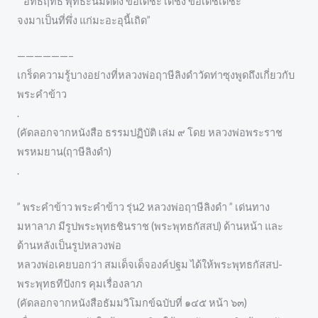
“ อิทธิฤทธิ พุทธะนิมิตตัง ขอเดชะ เดชัง ขอเดชเดชะ
จงมาเป็นที่พึ่ง แก่มะอะอุนี้เถิด”
——————–
เกร็ดความรู้บางอย่างที่หลวงพ่อฤาษีลิงดำวัดท่าซุงพูดถึงเกี่ยวกับ
พระคำข้าว
.
(คัดลอกจากหนังสือ ธรรมปฏิบัติ เล่ม ๙ โดย หลวงพ่อพระราช
พรหมยาน(ฤาษีลิงดำ)
.
” พระคำข้าว พระคำข้าว รุ่น2 หลวงพ่อฤาษีลิงดำ ” เด่นทาง
มหาลาภ มีรูปพระพุทธชินราช (พระพุทธกัสสป) ด้านหน้า และ
ด้านหลังเป็นรูปหลวงพ่อ
หลวงพ่อเคยบอกว่า สมเด็จเด็จองค์ปฐม ได้ให้พระพุทธกัสสป-
พระพุทธทีปังกร คุมเรื่องลาภ
(คัดลอกจากหนังสือธัมมวิโมกข์ฉบับที่ ๑๔๕ หน้า ๖๓)