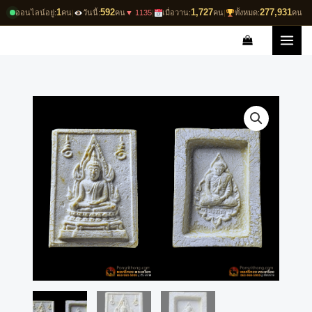
Skip
1
592
1,727
277,931
ออนไลน์อยู่:
คน
|
วันนี้:
คน
▼ 1135
|
เมื่อวาน:
คน
|
ทั้งหมด:
คน
to
content