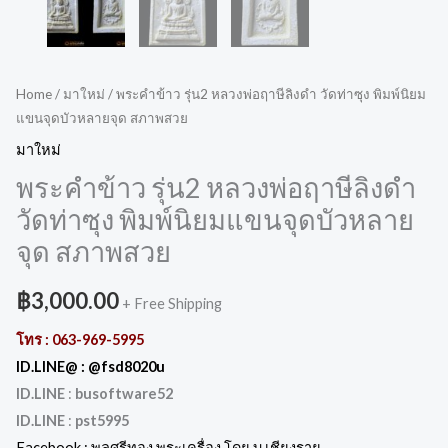
Home
/
มาใหม่
/ พระคำข้าว รุ่น2 หลวงพ่อฤาษีลิงดำ วัดท่าซุง พิมพ์นิยม
แขนจุดบัวหลายจุด สภาพสวย
มาใหม่
พระคำข้าว รุ่น2 หลวงพ่อฤาษีลิงดำ
วัดท่าซุง พิมพ์นิยมแขนจุดบัวหลาย
จุด สภาพสวย
฿
3,000.00
+ Free Shipping
โทร :
063-969-5995
ID.LINE@ :
@fsd8020u
ID.LINE
:
busoftware52
ID.LINE
:
pst5995
Facebook :
พลศรีทอง พระเครื่อง โดย บู เชียงราย