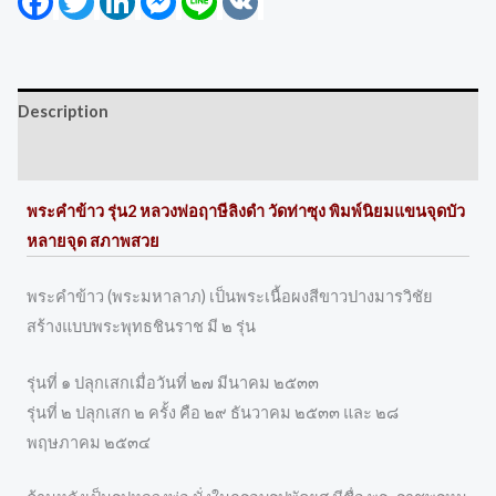
Description
Reviews (0)
พระคำข้าว รุ่น2 หลวงพ่อฤาษีลิงดำ วัดท่าซุง พิมพ์นิยมแขนจุดบัว
หลายจุด สภาพสวย
พระคำข้าว (พระมหาลาภ) เป็นพระเนื้อผงสีขาวปางมารวิชัย
สร้างแบบพระพุทธชินราช มี ๒ รุ่น
รุ่นที่ ๑ ปลุกเสกเมื่อวันที่ ๒๗ มีนาคม ๒๕๓๓
รุ่นที่ ๒ ปลุกเสก ๒ ครั้ง คือ ๒๙ ธันวาคม ๒๕๓๓ และ ๒๘
พฤษภาคม ๒๕๓๔