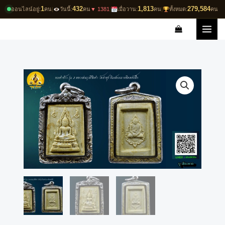
Skip
1
432
1,813
279,584
ออนไลน์อยู่:
คน
|
วันนี้:
คน
▼ 1381
|
เมื่อวาน:
คน
|
ทั้งหมด:
คน
to
content