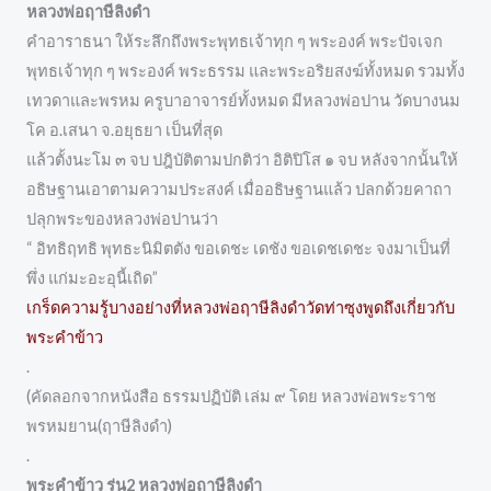
หลวงพ่อฤาษีลิงดำ
คำอาราธนา ให้ระลึกถึงพระพุทธเจ้าทุก ๆ พระองค์ พระปัจเจก
พุทธเจ้าทุก ๆ พระองค์ พระธรรม และพระอริยสงฆ์ทั้งหมด รวมทั้ง
เทวดาและพรหม ครูบาอาจารย์ทั้งหมด มีหลวงพ่อปาน วัดบางนม
โค อ.เสนา จ.อยุธยา เป็นที่สุด
แล้วตั้งนะโม ๓ จบ ปฎิบัติตามปกติว่า อิติปิโส ๑ จบ หลังจากนั้นให้
อธิษฐานเอาตามความประสงค์ เมื่ออธิษฐานแล้ว ปลกด้วยคาถา
ปลุกพระของหลวงพ่อปานว่า
“ อิทธิฤทธิ พุทธะนิมิตตัง ขอเดชะ เดชัง ขอเดชเดชะ จงมาเป็นที่
พึ่ง แก่มะอะอุนี้เถิด”
เกร็ดความรู้บางอย่างที่หลวงพ่อฤาษีลิงดำวัดท่าซุงพูดถึงเกี่ยวกับ
พระคำข้าว
.
(คัดลอกจากหนังสือ ธรรมปฏิบัติ เล่ม ๙ โดย หลวงพ่อพระราช
พรหมยาน(ฤาษีลิงดำ)
.
พระคำข้าว รุ่น2 หลวงพ่อฤาษีลิงดำ