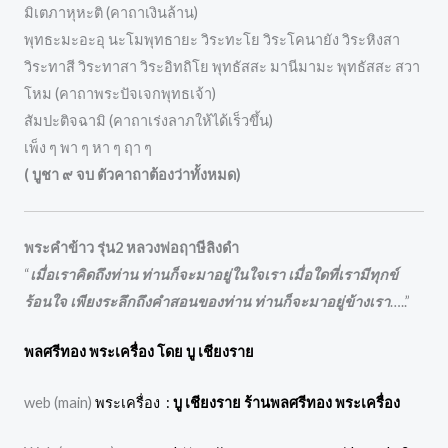
มิเตภาหุหะติ (คาถาเงินล้าน)
พุทธะมะอะอุ นะโมพุทธายะ วิระทะโย วิระโคนายัง วิระหิงสา
วิระทาสี วิระทาสา วิระอิทถิโย พุทธัสสะ มานีมามะ พุทธัสสะ สวา
โหม (คาถาพระปัจเจกพุทธเจ้า)
สัมปะติจฉามิ (คาถาเร่งลาภให้ได้เร็วขึ้น)
เพ็ง ๆ พา ๆ หา ๆ ฤา ๆ
( บูชา ๙ จบ ตัวคาถาต้องว่าทั้งหมด)
พระคำข้าว รุ่น2 หลวงพ่อฤาษีลิงดำ
“
เมื่อเราคิดถึงท่าน ท่านก็จะมาอยู่ในใจเรา เมื่อใดที่เรามีทุกข์
ร้อนใจ เพียงระลึกถึงคำสอนของท่าน ท่านก็จะมาอยู่ข้างเรา
…..”
พลศรีทอง พระเครื่อง โดย บู เชียงราย
web (main)
พระเครื่อง :
บู เชียงราย ร้านพลศรีทอง พระเครื่อง