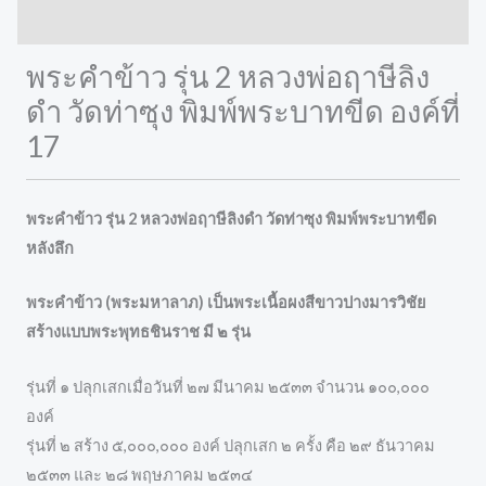
Reviews (0)
พระคำข้าว รุ่น 2 หลวงพ่อฤาษีลิง
ดำ วัดท่าซุง พิมพ์พระบาทขีด องค์ที่
17
พระคำข้าว รุ่น 2 หลวงพ่อฤาษีลิงดำ วัดท่าซุง พิมพ์พระบาทขีด
หลังลึก
พระคำข้าว (พระมหาลาภ) เป็นพระเนื้อผงสีขาวปางมารวิชัย
สร้างแบบพระพุทธชินราช มี ๒ รุ่น
รุ่นที่ ๑ ปลุกเสกเมื่อวันที่ ๒๗ มีนาคม ๒๕๓๓ จำนวน ๑๐๐,๐๐๐
องค์
รุ่นที่ ๒ สร้าง ๕,๐๐๐,๐๐๐ องค์ ปลุกเสก ๒ ครั้ง คือ ๒๙ ธันวาคม
๒๕๓๓ และ ๒๘ พฤษภาคม ๒๕๓๔