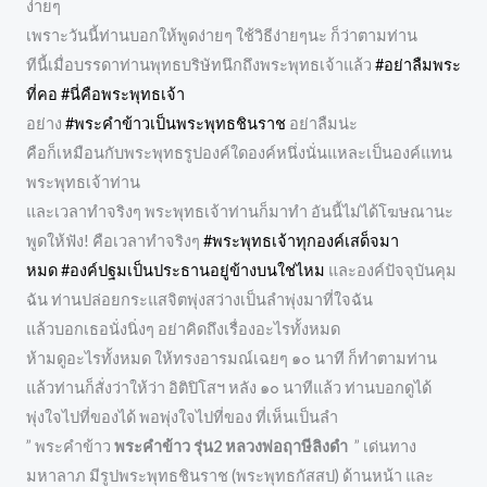
ง่ายๆ
เพราะวันนี้ท่านบอกให้พูดง่ายๆ ใช้วิธีง่ายๆนะ ก็ว่าตามท่าน
ทีนี้เมื่อบรรดาท่านพุทธบริษัทนึกถึงพระพุทธเจ้าแล้ว
#อย่าลืมพระ
ที่คอ
#นี่คือพระพุทธเจ้า
อย่าง
#พระคำข้าวเป็นพระพุทธชินราช
อย่าลืมน่ะ
คือก็เหมือนกับพระพุทธรูปองค์ใดองค์หนึ่งนั่นแหละเป็นองค์แทน
พระพุทธเจ้าท่าน
และเวลาทำจริงๆ พระพุทธเจ้าท่านก็มาทำ อันนี้ไม่ได้โฆษณานะ
พูดให้ฟัง! คือเวลาทำจริงๆ
#พระพุทธเจ้าทุกองค์เสด็จมา
หมด
#องค์ปฐมเป็นประธานอยู่ข้างบนใช่ไหม
และองค์ปัจจุบันคุม
ฉัน ท่านปล่อยกระแสจิตพุ่งสว่างเป็นลำพุ่งมาที่ใจฉัน
แล้วบอกเธอนั่งนิ่งๆ อย่าคิดถึงเรื่องอะไรทั้งหมด
ห้ามดูอะไรทั้งหมด ให้ทรงอารมณ์เฉยๆ ๑๐ นาที ก็ทำตามท่าน
แล้วท่านก็สั่งว่าให้ว่า อิติปิโสฯ หลัง ๑๐ นาทีแล้ว ท่านบอกดูได้
พุ่งใจไปที่ของได้ พอพุ่งใจไปที่ของ ที่เห็นเป็นลำ
” พระคำข้าว
พระคำข้าว รุ่น2 หลวงพ่อฤาษีลิงดำ
” เด่นทาง
มหาลาภ มีรูปพระพุทธชินราช (พระพุทธกัสสป) ด้านหน้า และ