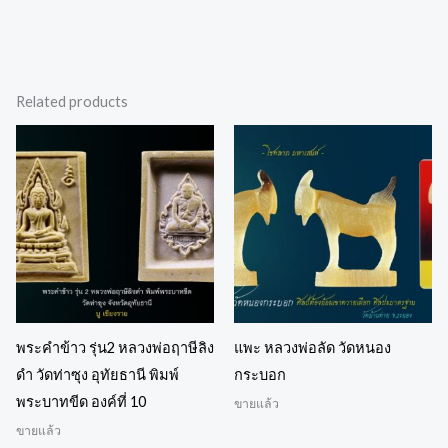
Related products
พระคำข้าว รุ่น2 หลวงพ่อฤาษีลิง
แพะ หลวงพ่อลัด วัดหนอง
ดำ วัดท่าซุง อุทัยธานี พิมพ์
กระบอก
พระบาทขีด องค์ที่ 10
ขายแล้ว
ขายแล้ว