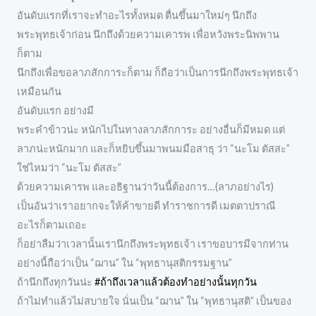
อันดับแรกที่เราจะทำอะไรทั้งหมด ตื่นขึ้นมาใหม่ๆ นึกถึง
พระพุทธเจ้าก่อน นึกถึงด้วยความเคารพ เพื่อหวังพระนิพพาน
ก็ตาม
นึกถึงเพื่อขอลาภสักการะก็ตาม ก็ถือว่าเป็นการนึกถึงพระพุทธเจ้า
เหมือนกัน
อันดับแรก อย่างมี
พระคำข้าวน่ะ หนักไปในทางลาภสักการะ อย่างอื่นก็มีหมด แต่
ลาภน่ะหนักมาก และก็หยิบขึ้นมาพนมมือสาธุ ว่า “นะโม ตัสสะ”
ใช่ไหมว่า “นะโม ตัสสะ”
ด้วยความเคารพ และอธิฐานว่าวันนี้ต้องการ…(ลาภอย่างไร)
เป็นอันว่าเราอยากจะให้ค้าขายดี ทำราชการดี เมตตาปราณี
อะไรก็ตามเถอะ
ก็อย่าลืมว่าเวลานั้นเรานึกถึงพระพุทธเจ้า เราขอบารมีจากท่าน
อย่างนี้ถือว่าเป็น “ฌาน” ใน “พุทธานุสติกรรมฐาน”
ถ้านึกถึงทุกวันน่ะ
#ถ้าถึงเวลาแล้วต้องทำอย่างนั้นทุกวัน
ถ้าไม่ทำแล้วไม่สบายใจ นั่นเป็น “ฌาน” ใน “พุทธานุสติ” เป็นของ