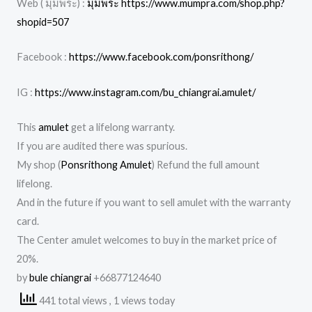
Web ( มุมพระ) :
มุมพระ https://www.mumpra.com/shop.php?
shopid=507
Facebook :
https://www.facebook.com/ponsrithong/
IG :
https://www.instagram.com/bu_chiangrai.amulet/
This
amulet
get a lifelong warranty.
If you are audited there was spurious.
My shop (
Ponsrithong Amulet
) Refund the full amount
lifelong.
And in the future if you want to sell amulet with the warranty
card.
The Center amulet welcomes to buy in the market price of
20%.
by
bule chiangrai
+66877124640
441 total views
, 1 views today