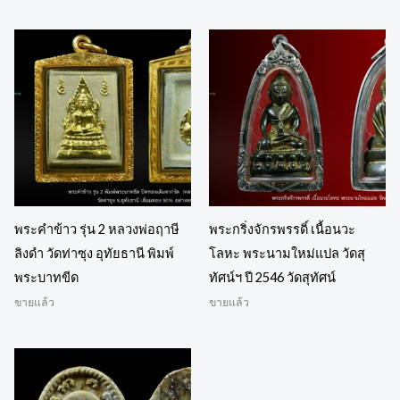
พระคำข้าว รุ่น 2 หลวงพ่อฤาษี
พระกริ่งจักรพรรดิ์ เนื้อนวะ
ลิงดำ วัดท่าซุง อุทัยธานี พิมพ์
โลหะ พระนามใหม่แปล วัดสุ
พระบาทขีด
ทัศน์ฯ ปี 2546 วัดสุทัศน์
ขายแล้ว
ขายแล้ว