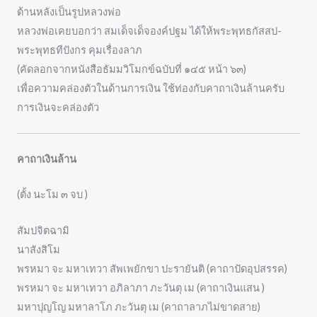
ด้านหลังเป็นรูปหลวงพ่อ
หลวงพ่อเคยบอกว่า สมเด็จเด็จองค์ปฐม ได้ให้พระพุทธกัสสป-
พระพุทธทีปังกร คุมเรื่องลาภ
(คัดลอกจากหนังสือธัมมวิโมกข์ฉบับที่ ๑๔๕ หน้า ๖๓)
เพื่อความคล่องตัวในด้านการเงิน ใช้ท่องกับคาถาเงินล้านครับ
การเงินจะคล่องตัว
คาถาเงินล้าน
(ตั้ง นะโม ๓ จบ )
สัมปจิตฉามิ
นาสังสิโม
พรหมา จะ มหาเทวา สัพเพยักขา ปะรายันติ (คาถาปัดอุปสรรค)
พรหมา จะ มหาเทวา อภิลาภา ภะวันตุ เม (คาถาเงินแสน )
มหาปุญโญ มหาลาโภ ภะวันตุ เม (คาถาลาภไม่ขาดสาย)