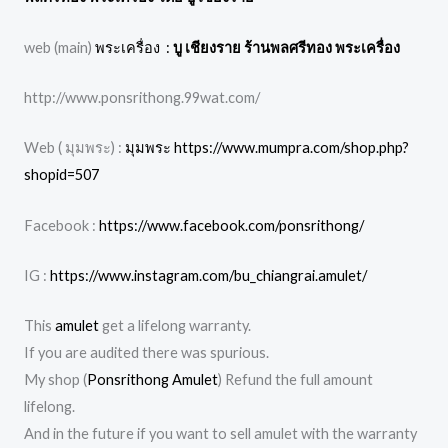
web (main)
พระเครื่อง :
บู เชียงราย ร้านพลศรีทอง พระเครื่อง
http://www.ponsrithong.99wat.com/
Web ( มุมพระ) :
มุมพระ https://www.mumpra.com/shop.php?
shopid=507
Facebook :
https://www.facebook.com/ponsrithong/
IG :
https://www.instagram.com/bu_chiangrai.amulet/
This
amulet
get a lifelong warranty.
If you are audited there was spurious.
My shop (
Ponsrithong Amulet
) Refund the full amount
lifelong.
And in the future if you want to sell amulet with the warranty