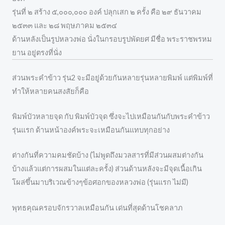
รุ่นที่ ๒ สร้าง ๕,๐๐๐,๐๐๐ องค์ ปลุกเสก ๒ ครั้ง คือ ๒๙ ธันวาคม
๒๕๓๓ และ ๒๘ พฤษภาคม ๒๕๓๔
ด้านหลังเป็นรูปหลวงพ่อ นั่งในกรอบรูปพัดยศ มีชื่อ พระราชพรหม
ยาน อยู่ตรงที่นั่ง
ส่วนพระคำข้าว รุ่น2 จะมีอยู่ด้วยกันหลายรุ่นหลายพิมพ์ แต่พิมพ์ที่
ทำให้หลายคนสงสัยก็คือ
พิมพ์บัวหลายจุด กับ พิมพ์บัวจุด ซึ่งจะไปเหมือนกันกับพระคำข้าว
รุ่นแรก ด้านหน้าองค์พระจะเหมือนกันแทบทุกอย่าง
ต่างกันที่ความคมชัดบ้าง (ไม่พูดถึงมวลสารที่มีส่วนผสมต่างกัน
บ้างแล้วแต่การผสมในแต่ละครั้ง) ส่วนด้านหลังจะมีจุดเนื้อเกิน
โผล่ขึ้นมาบริเวณข้างๆข้อศอกของหลวงพ่อ (รุ่นแรก ไม่มี)
พุทธคุณครอบจักรวาลเหมือนกัน เด่นที่สุดด้านโชคลาภ