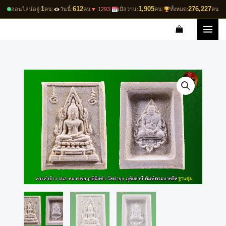
Skip
1
612
1,905
276,227
ออนไลน์อยู่:
คน
|
วันนี้:
คน
▼ 1293
|
เมื่อวาน:
คน
|
ทั้งหมด:
คน
to
content