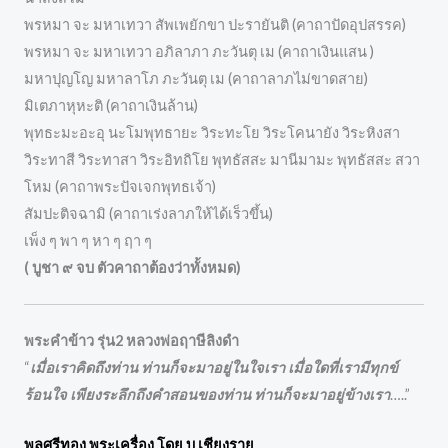
พรหมา จะ มหาเทวา สัพเพยักขา ปะรายันติ (คาถาปัดอุปสรรค)
พรหมา จะ มหาเทวา อภิลาภา ภะวันตุ เม (คาถาเงินแสน )
มหาปุญโญ มหาลาโภ ภะวันตุ เม (คาถาลาภไม่ขาดสาย)
มิเตภาหุหะติ (คาถาเงินล้าน)
พุทธะมะอะอุ นะโมพุทธายะ วิระทะโย วิระโคนายัง วิระหิงสา
วิระทาสี วิระทาสา วิระอิทถิโย พุทธัสสะ มานีมามะ พุทธัสสะ สวา
โหม (คาถาพระปัจเจกพุทธเจ้า)
สัมปะติจฉามิ (คาถาเร่งลาภให้ได้เร็วขึ้น)
เพ็ง ๆ พา ๆ หา ๆ ฤา ๆ
( บูชา ๙ จบ ตัวคาถาต้องว่าทั้งหมด)
พระคำข้าว รุ่น2 หลวงพ่อฤาษีลิงดำ
“
เมื่อเราคิดถึงท่าน ท่านก็จะมาอยู่ในใจเรา เมื่อใดที่เรามีทุกข์
ร้อนใจ เพียงระลึกถึงคำสอนของท่าน ท่านก็จะมาอยู่ข้างเรา
…..”
พลศรีทอง พระเครื่อง โดย บู เชียงราย