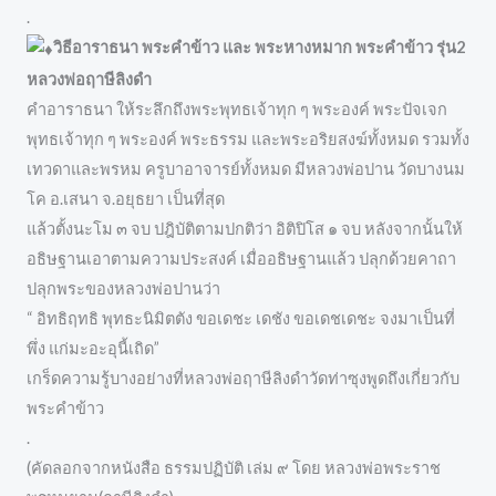
.
วิธีอาราธนา พระคำข้าว และ พระหางหมาก พระคำข้าว รุ่น2
หลวงพ่อฤาษีลิงดำ
คำอาราธนา ให้ระลึกถึงพระพุทธเจ้าทุก ๆ พระองค์ พระปัจเจก
พุทธเจ้าทุก ๆ พระองค์ พระธรรม และพระอริยสงฆ์ทั้งหมด รวมทั้ง
เทวดาและพรหม ครูบาอาจารย์ทั้งหมด มีหลวงพ่อปาน วัดบางนม
โค อ.เสนา จ.อยุธยา เป็นที่สุด
แล้วตั้งนะโม ๓ จบ ปฎิบัติตามปกติว่า อิติปิโส ๑ จบ หลังจากนั้นให้
อธิษฐานเอาตามความประสงค์ เมื่ออธิษฐานแล้ว ปลุกด้วยคาถา
ปลุกพระของหลวงพ่อปานว่า
“ อิทธิฤทธิ พุทธะนิมิตตัง ขอเดชะ เดชัง ขอเดชเดชะ จงมาเป็นที่
พึ่ง แก่มะอะอุนี้เถิด”
เกร็ดความรู้บางอย่างที่หลวงพ่อฤาษีลิงดำวัดท่าซุงพูดถึงเกี่ยวกับ
พระคำข้าว
.
(คัดลอกจากหนังสือ ธรรมปฏิบัติ เล่ม ๙ โดย หลวงพ่อพระราช