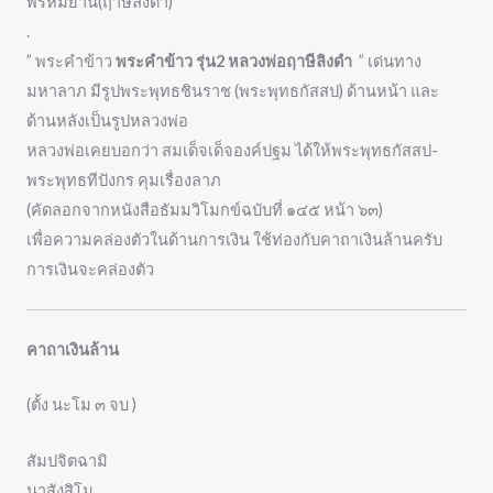
พรหมยาน(ฤาษีลิงดำ)
.
” พระคำข้าว
พระคำข้าว รุ่น2 หลวงพ่อฤาษีลิงดำ
” เด่นทาง
มหาลาภ มีรูปพระพุทธชินราช (พระพุทธกัสสป) ด้านหน้า และ
ด้านหลังเป็นรูปหลวงพ่อ
หลวงพ่อเคยบอกว่า สมเด็จเด็จองค์ปฐม ได้ให้พระพุทธกัสสป-
พระพุทธทีปังกร คุมเรื่องลาภ
(คัดลอกจากหนังสือธัมมวิโมกข์ฉบับที่ ๑๔๕ หน้า ๖๓)
เพื่อความคล่องตัวในด้านการเงิน ใช้ท่องกับคาถาเงินล้านครับ
การเงินจะคล่องตัว
คาถาเงินล้าน
(ตั้ง นะโม ๓ จบ )
สัมปจิตฉามิ
นาสังสิโม