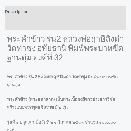
Description
Reviews (0)
พระคำข้าว รุ่น2 หลวงพ่อฤาษีลิงดำ
วัดท่าซุง อุทัยธานี พิมพ์พระบาทขีด
ฐานตุ่ม องค์ที่ 32
พระคำข้าว รุ่น 2 หลวงพ่อฤาษีลิงดำ วัดท่าซุง
พิมพ์พระบาทขีด
ฐานตุ่ม
พระคำข้าว (พระมหาลาภ) เป็นพระเนื้อผงสีขาวปางมารวิชัย
สร้างแบบพระพุทธชินราช มี ๒ รุ่น
รุ่นที่ ๑ ปลุกเสกเมื่อวันที่ ๒๗ มีนาคม ๒๕๓๓ จำนวน ๑๐๐,๐๐๐
องค์