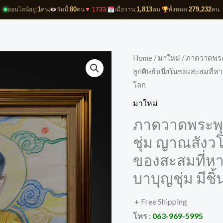
1
80
1,813
279,232
ออนไลน์อยู่:
คน
|
วันนี้:
คน
▼ 1733
|
เมื่อวาน:
คน
|
ทั้งหมด:
คน
Home
/
มาใหม่
/ ภาดวาดพระ
ลูกศิษย์หนึ่งในของสะสมที่หา
โลก
มาใหม่
ภาดวาดพระพุ
ชุ่ม ญาณสังวโ
ของสะสมที่หา
บาบุญชุ่ม มีช
+ Free Shipping
โทร :
063-969-5995