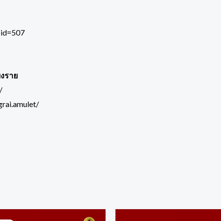
pid=507
ยงราย
/
rai.amulet/
Original
Current