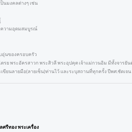
เป็นมงคลต่างๆ เช่น
้
 ความอุดมสมบูรณ์
บอุ่นของครอบครัว
ไตรย พระอัครสาวก พระสิวลี พระอุปคุต เจ้าแม่กวนอิม มีทั้งจารยั
ียนลายมือ(ลายเซ็น)ท่านไว้ และระบุสถานที่ทุกครั้ง ปีพศ.ชัดเจน
พลศรีทอง พระเครื่อง