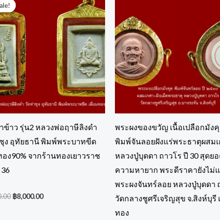
price
price
ale!
ale!
was:
is:
฿9,000.00.
฿8,000.00.
ข้าว รุ่น2 หลวงพ่อฤาษีลิงดำ
พระผงของขวัญ เนื้อเปลือกมังค
าซุง อุทัยธานี พิมพ์พระบาทขีด
พิมพ์จันลอยฝังแร่พระธาตุผสม
มทอง90% จากร้านทองเยาวราช
หลวงปู่บุดดา ถาวโร ปี 30 สุดย
่ 36
ความหายาก พระดีราคายังไม่
พระผงจันทร์ลอย หลวงปู่บุดดา
่
0.00
฿
8,000.00
วัดกลางชูศรีเจริญสุข จ.สิงห์บุรี เ
ทอง