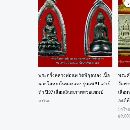
S
S
พระกริ่งหลวงพ่อแพ วัดพิกุลทอง เนื้อ
พระคำ
นวะโลหะ ก้นทองแดง รุ่นแพ91 เสาร์
วัดท่
ห้า ปี37 เลี่ยมเงินสภาพสวยแชมป์
เลี่ย
องค์ที
มาใหม่
มาใหม
฿
9,00