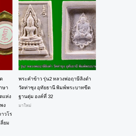
ุด
พระคำข้าว รุ่น2 หลวงพ่อฤาษีลิงดำ
เกษา
วัดท่าซุง อุทัยธานี พิมพ์พระบาทขีด
อดแห่ง
ฐานตุ่ม องค์ที่ 32
แพง
มาใหม่
 ถาวโร
ลี่ยม