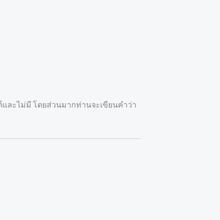
นต์และไม่มี โดยส่วนมากท่านจะเขียนคำว่า