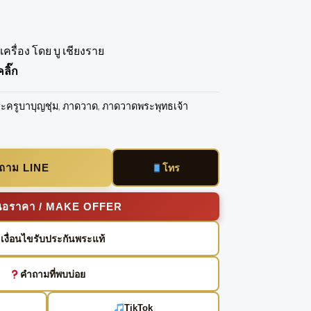
ครื่อง โดย บู เชียงราย
ลิ๊ก
ะครูบาบุญชุ่ม
,
ภาดวาด
,
ภาดวาดพระพุทธเจ้า
บถาม LINE
โทร
นอราคา / MAKE OFFER
เงื่อนไขรับประกันพระแท้
คำถามที่พบบ่อย
TikTok