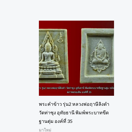
พระคำข้าว รุ่น2 หลวงพ่อฤาษีลิงดำ
วัดท่าซุง อุทัยธานี พิมพ์พระบาทขีด
ฐานตุ่ม องค์ที่ 35
มาใหม่