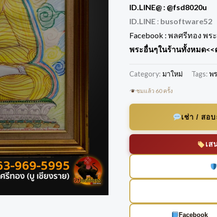
ID.LINE@ :
@fsd8020u
ID.LINE
:
busoftware52
Facebook :
พลศรีทอง พระเ
พระอื่นๆในร้านทั้งหมด
<<ค
Category:
มาใหม่
Tags:
พร
ชมแล้ว 60 ครั้ง
เช่า / สอ
เส
Facebook