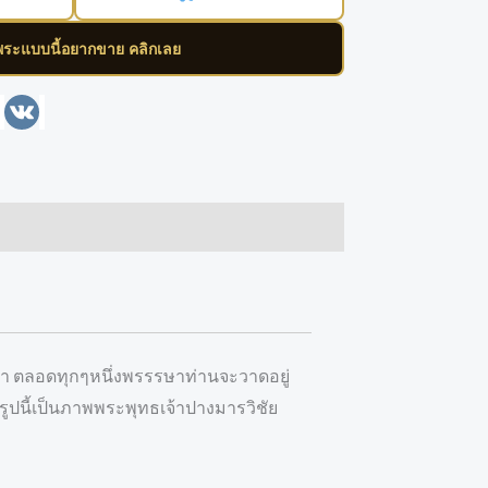
พระแบบนี้อยากขาย คลิกเลย
enger
Line
VK
าคา ตลอดทุกๆหนึ่งพรรรษาท่านจะวาดอยู่
รูปนี้เป็นภาพพระพุทธเจ้าปางมารวิชัย