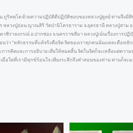
่น ภูริทตฺโต ด้วยความปฏิบัติดีปฏิบัติชอบของหลวงปู่ดูลย์ ท่านจึงมีศ
ร หลวงปู่อ่อน ญาณสิริ วัดป่านิโครธาราม จ.อุดรธานี หลวงปู่สาม อก
วัดวชิราลงกรณ์ อ.ปากช่อง จ.นครราชสีมา หลวงปู่เน้นเรื่องการปฏิบ
อนว่า “หลักธรรมที่แท้จริงคือจิต จิตของเราทุกคนนั่นแหละคือหลักธ
การคิดและการอธิบาย เสียให้หมดสิ้น จิตในจิตก็จะเหลือแต่ความบริ
 เมื่อใดที่เรามีทุกข์ร้อนใจ เพียงระลึกถึงคำสอนของท่าน ท่านก็จะมา