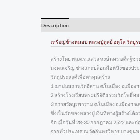
Description
Reviews (0)
เหรียญช้างหมอบ หลวงปู่ดุลย์ อตุโล วัดบูรพ
สร้างโดย พล.ต.ท.แสวง หงษ์นคร อดีตผู้ช่
มงคลเจริญ ช่างแกะบล็อกมือหนึ่งของปร
วัตถุประสงค์เพื่อหาทุนสร้าง
1.ฌาปนสถานวัดอีสาน ต.ในเมือง อ.เมืองฯ จ.
2.สร้างโรงเรียนพระปริยัติธรรมวัดโพธิ์ทอง 
3.ถวายวัดบูรพาราม ต.ในเมือง อ.เมืองฯ จ.ส
ซึ่งเป็นวัดของหลวงปู่ เงินที่ทางผู้สร้า
จิต เมื่อวันที่ 28-30 กรกฎาคม 2522 และก่
จากทั่วประเทศ ณ วัดอินทรวิหาร บางขุนพ