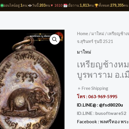
1
203
1,813
279,355
ออนไลน์อยู่:
คน
|
วันนี้:
คน
▼ 1610
|
เมื่อวาน:
คน
|
ทั้งหมด:
คน
Home
/
มาใหม่
/ เหรียญช้างห
จ.สุรินทร์ รุ่นปี 2521
มาใหม่
เหรียญช้างหมอ
บูรพาราม อ.เมื
+ Free Shipping
โทร : 063-969-5995
ID.LINE@ :
@fsd8020u
ID.LINE
:
busoftware52
Facebook : พลศรีทอง พระเ