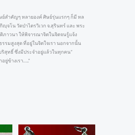
ิษย์สำคัญๆ หลายองค์ ศิษย์รุ่นแรกๆ ก็มี หล
ิญฺจโน วัดป่าไตรวิเวก จ.สุรินทร์ และ พระ
ัติภาวนา ให้พิจารณาจิตในจิตจนรู้แจ้ง
รรมสูงสุด ที่อยู่ในจิตใจเรา นอกจากนั้น
สุทธิ์ ซึ่งมีประจำอยู่แล้วในทุกคน”
อยู่ข้างเรา…..”