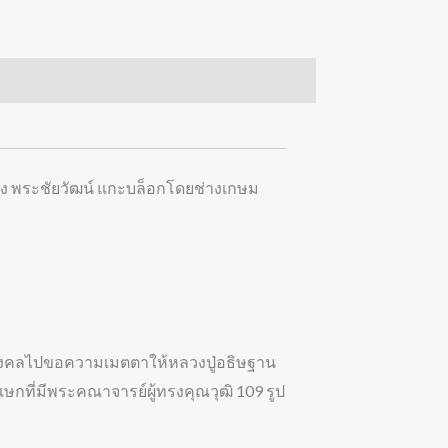
ิ่ง พระชัยวัฒน์ แกะบล็อกโดยช่างเกษม
วัตถุมงคลไปขอความเมตตาให้หลวงปู่อธิษฐาน
ิเษกที่มีพระคณาจารย์ผู้ทรงคุณวุฒิ 109 รูป