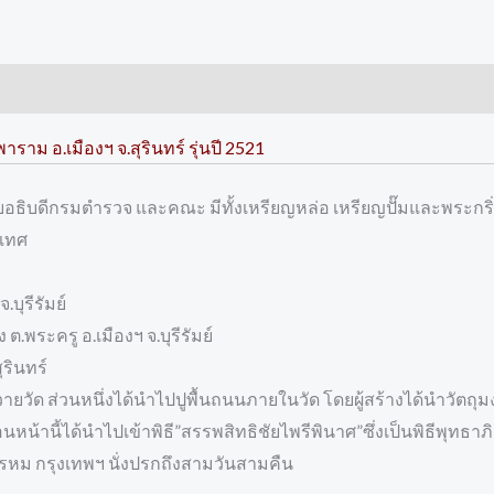
าราม อ.เมืองฯ จ.สุรินทร์ รุ่นปี 2521
วยอธิบดีกรมตำรวจ และคณะ มีทั้งเหรียญหล่อ เหรียญปั๊มและพระกร
ะเทศ
บุรีรัมย์
ต.พระครู อ.เมืองฯ จ.บุรีรัมย์
ุรินทร์
งได้ถวายวัด ส่วนหนึ่งได้นำไปปูพื้นถนนภายในวัด โดยผู้สร้างได้นำ
อนหน้านี้ได้นำไปเข้าพิธี”สรรพสิทธิชัยไพรีพินาศ”ซึ่งเป็นพิธีพุทธาภ
รหม กรุงเทพฯ นั่งปรกถึงสามวันสามคืน