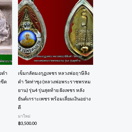
ิงดำ
เข็มกลัดมงกุฏเพชร หลวงพ่อฤาษีลิง
ทขีด
ดำ วัดท่าซุง (หลวงพ่อพระราชพรหม
ยาน) รุ่น4 รุ่นสุดท้าย ฝังเพชร หลัง
ยันต์เกราะเพชร พร้อมเลี่ยมเงินอย่าง
ดี
มาใหม่
฿
3,500.00