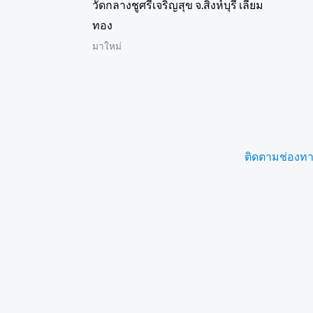
วัดกลางชูศรีเจริญสุข จ.สิงห์บุรี เลี่ยม
ทอง
มาใหม่
ติดตามช่องทางอ