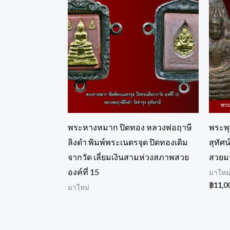
พระหางหมาก ปิดทอง หลวงพ่อฤาษี
พระพุ
ลิงดำ พิมพ์พระเนตรจุด ปิดทองเดิม
สุทัศน
จากวัด เลี่ยมเงินสามห่วงสภาพสวย
สวยมา
องค์ที่ 15
มาใหม
฿
11,0
มาใหม่