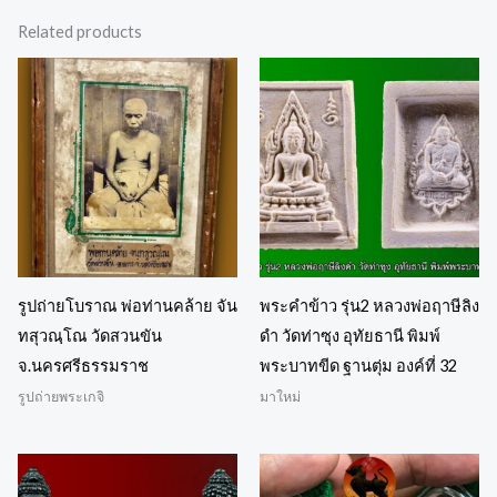
Related products
รูปถ่ายโบราณ พ่อท่านคล้าย จัน
พระคำข้าว รุ่น2 หลวงพ่อฤาษีลิง
ทสุวณฺโณ วัดสวนขัน
ดำ วัดท่าซุง อุทัยธานี พิมพ์
จ.นครศรีธรรมราช
พระบาทขีด ฐานตุ่ม องค์ที่ 32
รูปถ่ายพระเกจิ
มาใหม่