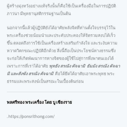
ผู้สร้างมุ่งหวังอย่างแท้จริงนั้นก็คือใช้เป็นเครื่องมือในการปฏิบัติ
ภาวนา มีพุทธานุสติกรรมฐานเป็นต้น
นอกจากนี้แล้วผู้ปฏิบัติยังได้อาศัยพลังจิตที่ท่านตั้งใจบรรจุไว้ใน
พระเครื่องช่วยน้อมนำและประคับประคองให้จิตรวมสงบได้เร็ว
ขึ้น ตลอดถึงการใช้เป็นเครื่องสร้างเสริมกำลังใจ และระงับความ
หวาดวิตกขณะปฏิบัติอีกด้วย สิ่งนี้ถือเป็นประโยชน์ทางธรรมซึ่ง
จะก่อให้เกิดพัฒนาการทางจิตของผู้ใช้ไปสู่การพึ่งพาตนเองได้
เพราะการที่เราได้อาศัย
พุทธัง สรณัง คัจฉามิ ธัมมัง สรณัง คัจฉา
มิ และสังฆัง สรณัง คัจฉามิ
คือได้ยึดได้อาศัยเอาพระพุทธ พระ
ธรรมและพระสงฆ์เป็นสรณะในเบื้องต้นก่อน
พลศรีทอง พระเครื่อง โดย บู เชียงราย
. https://ponsrithong.com/