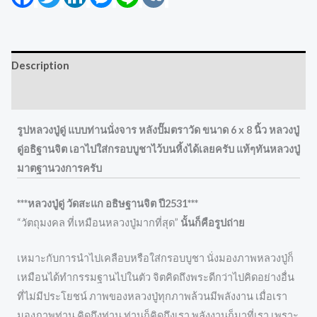
Description
Reviews (0)
รูปหลวงปู่ดู่ แบบท่านนั่งจาร หลังปั๊มตราวัด ขนาด 6 x 8 นิ้ว หลวงปู่
ดู่อธิฐานจิต เอาไปใส่กรอบบูชาไว้บนหิ้งได้เลยครับ แท้ๆทันหลวงปู่
มาตฐานวงการครับ
***หลวงปู่ดู่ วัดสะแก อธิษฐานจิต ปี2531***
“วัตถุมงคล ที่เหมือนหลวงปู่มากที่สุด”
นั้นก็คือรูปถ่าย
เหมาะกับการนำไปเคลือบหรือใส่กรอบบูชา นั่งมองภาพหลวงปู่ก็
เหมือนได้ทำกรรมฐานไปในตัว จิตคิดถึงพระดีกว่าไปคิดอย่างอื่น
ที่ไม่มีประโยชน์ ภาพของหลวงปู่ทุกภาพล้วนมีพลังงาน เมื่อเรา
มองภาพท่าน คิดถึงท่าน ท่านก็คิดถึงเรา พลังงานก็มาที่เรา เพราะ