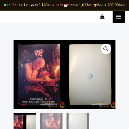
Skip
1
140
1,613
280,904
ออนไลน์อยู่:
คน
|
วันนี้:
คน
▼ 1473
|
เมื่อวาน:
คน
|
ทั้งหมด:
คน
to
content