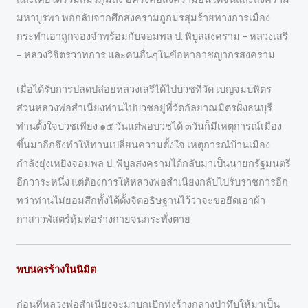
มหาบูรพา พอกลับจากศึกสงครามถูกมรสุมร้ายทางการเมือง
กระทำเอาถูกจองจำพร้อมกับจอมพล ป. พิบูลสงคราม – หลวงเสรี
– หลวงวิจิตรวาทการ และคนอื่นๆในข้อหาอาชญากรสงคราม
เมื่อได้รับการปลดปล่อยหลวงเสรีได้ไปบวชที่วัด เบญจมบพิตร
ส่วนหลวงพ่อสำเนียงท่านไปบวชอยู่ที่วัดกัลยาณมิตรฝั่งธนบุรี
ท่านตั้งใจบวชเพียง ๑๕ วันแต่พอบวชได้ ๓วันก็มีเหตุการณ์เมือง
ขึ้นมาอีกจึงทำให้ท่านเปลี่ยนความตั้งใจ เหตุการณ์บ้านเมือง
กำลังยุ่งเหยิงจอมพล ป. พิบูลสงครามได้กลับมาเป็นนายกรัฐมนตรี
อีกวาระหนึ่ง แต่ต้องการให้หลวงพ่อสำเนียงกลับไปรับราชการอีก
ทว่าท่านไม่ยอมสึกทั้งได้ตั้งจิตอธิษฐานไว้ว่าจะขอยึดเอาผ้า
กาสาวพัสตร์หุ้มห่อร่างกายจนกระทั่งตาย
พบนครร้างในนิมิต
ก่อนที่หลวงพ่อสำเนียงจะมาบุกเบิกทุ่งร้างกลางป่าทึบให้มาเป็น