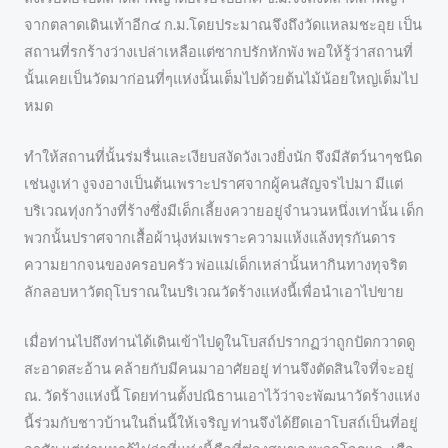
จากตลาดเดินเท้าอีก๔ ก.ม.โดยประมาณจึงถึงวัดแหลมชะอุย เป็น
สถานที่รกร้างว่างเปล่าเหลือแต่ซากปรักหักพัง พอให้รู้ว่าสถานที่
นั้นเคยเป็นวัดมาก่อนที่ๆแห่งนั้นเต็มไปด้วยต้นไม้น้อยใหญ่เต็มไป
หมด
ทำให้สถานที่นั้นร่มรื่นและเงียบสงัดวังเวงยิ่งนัก จึงมีสัตว์นาๆชนิด
เช่นงูเห่า งูจงอางเป็นต้นเพราะปราศจากผู้คนสัญจรไปมา มีแต่
บริเวณทุ่งกว้างที่ร้างซึ่งมีเด็กเลี้ยงควายอยู่จำนวนหนึ่งเท่านั้น เด็ก
พวกนั้นปราศจากเสื้อผ้านุ่งห่มเพราะความแห้งแล้งทุรกันดาร
ความยากจนของครอบครัว พ่อแม่เด็กเหล่านั้นหากินทางทุจริต
ลักลอบหาวัตถุโบราณในบริเวณวัดร้างแห่งนี้เพื่อนำเอาไปขาย
เมื่อท่านไปถึงท่านได้เดินเข้าไปดูในโบสถ์ปรากฏว่าถูกปัดกวาดดู
สะอาดสะอ้าน คล้ายกับมีคนมาอาศัยอยู่ ท่านจึงตัดสินใจที่จะอยู่
ณ. วัดร้างแห่งนี้ โดยท่านตั้งปณิธานเอาไว้ว่าจะพัฒนาวัดร้างแห่ง
นี้ร่วมกับชาวบ้านในถิ่นนี้ให้เจริญ ท่านจึงได้ยึดเอาโบสถ์เป็นที่อยู่