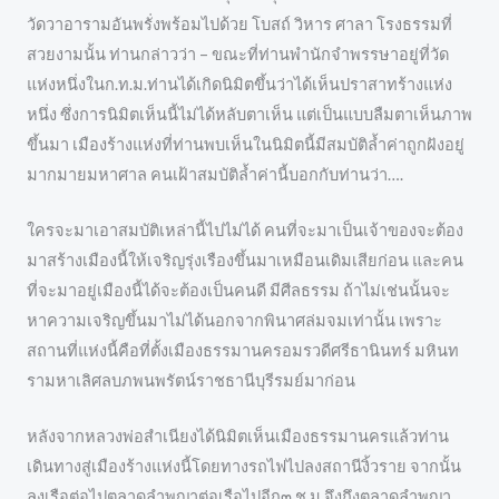
วัดวาอารามอันพรั่งพร้อมไปด้วย โบสถ์ วิหาร ศาลา โรงธรรมที่
สวยงามนั้น ท่านกล่าวว่า – ขณะที่ท่านพำนักจำพรรษาอยู่ที่วัด
แห่งหนึ่งในก.ท.ม.ท่านได้เกิดนิมิตขึ้นว่าได้เห็นปราสาทร้างแห่ง
หนึ่ง ซึ่งการนิมิตเห็นนี้ไม่ได้หลับตาเห็น แต่เป็นแบบลืมตาเห็นภาพ
ขึ้นมา เมืองร้างแห่งที่ท่านพบเห็นในนิมิตนี้มีสมบัติล้ำค่าถูกฝังอยู่
มากมายมหาศาล คนเฝ้าสมบัติล้ำค่านี้บอกกับท่านว่า….
ใครจะมาเอาสมบัติเหล่านี้ไปไม่ได้ คนที่จะมาเป็นเจ้าของจะต้อง
มาสร้างเมืองนี้ให้เจริญรุ่งเรืองขึ้นมาเหมือนเดิมเสียก่อน และคน
ที่จะมาอยู่เมืองนี้ได้จะต้องเป็นคนดี มีศีลธรรม ถ้าไม่เช่นนั้นจะ
หาความเจริญขึ้นมาไม่ได้นอกจากพินาศล่มจมเท่านั้น เพราะ
สถานที่แห่งนี้คือที่ตั้งเมืองธรรมานครอมรวดีศรีธานินทร์ มหินท
รามหาเลิศลบภพนพรัตน์ราชธานีบุรีรมย์มาก่อน
หลังจากหลวงพ่อสำเนียงได้นิมิตเห็นเมืองธรรมานครแล้วท่าน
เดินทางสู่เมืองร้างแห่งนี้โดยทางรถไฟไปลงสถานีงิ้วราย จากนั้น
ลงเรือต่อไปตลาดลำพญาต่อเรือไปอีก๓ ช.ม.จึงถึงตลาดลำพญา