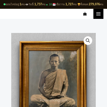
Skip
1
1,737
1,727
279,076
ออนไลน์อยู่:
คน
|
วันนี้:
คน
▲ 10
|
เมื่อวาน:
คน
|
ทั้งหมด:
คน
to
content