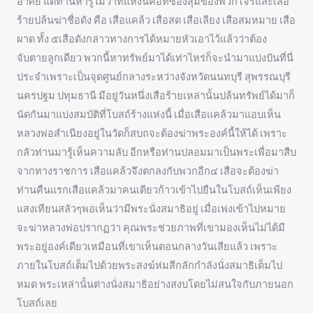
อาศัย แต่ท่านหารู้ไม่ว่าที่แห่งนี้คือที่ซ่องสุมของพวกโจรและเสือ
ร้ายปล้นฆ่าชื่อดัง คือ เสือแคล้ว เสือสด เสือเลียง เสือสมหมาย เสือ
ผาด ทั้ง ๕เสือดังกล่าวทางการได้หมายหัวเอาไว้แล้วว่าต้อง
จับตายลูกเดียว พวกนี้หาทรัพย์มาได้เท่าไหร่ก็จะนำมาแบ่งปันที่นี่
ประจำเพราะเป็นจุดศูนย์กลางระหว่างจังหวัดนนทบุรี สุพรรณบุรี
นครปฐม ปทุมธานี มีอยู่วันหนึ่งเสือร้ายเหล่านั้นปล้นทรัพย์ได้มาก็
นัดกันมาแบ่งสมบัติที่โบสถ์ร้างแห่งนี้ เมื่อเสือแคล้วมาแอบเห็น
หลวงพ่อสำเนียงอยู่ในวัดก็สบถจะต้องฆ่าพระองค์นี้ให้ได้ เพราะ
กลัวท่านมารู้เห็นความลับ อีกหรือท่านปลอมมาเป็นพระเพื่อมาสืบ
จากทางราชการ เสือแคล้วจึงตกลงกับพวกอีก๔ เสือจะต้องฆ่า
ท่านคืนแรกเสือแคล้วมาคนเดียวก้าวเข้าไปยืนในโบสถ์เห็นเพียง
แสงเทียนสลัวๆพอเห็นว่ามีพระนั่งสมาธิอยู่ เมื่อเพ่งเข้าไปหมาย
จะฆ่าหลวงพ่อปรากฏว่า คุณพระช่วยภาพที่เขามองเห็นไม่ได้มี
พระอยู่องค์เดียวเหมือนที่เขาเห็นตอนกลางวันเสียแล้ว เพราะ
ภายในโบสถ์เต็มไปด้วยพระสงฆ์ห่มสีกลักกำลังนั่งสมาธิเต็มไป
หมด พระเหล่านั้นต่างนั่งสมาธิอย่างสงบโดยไม่สนใจกับภายนอก
โบสถ์เลย