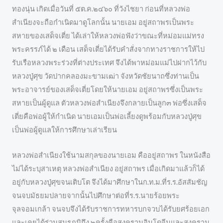
ทองนุ่น เกิดเมื่อวันที่ ๕ต.ค.๒๔๖๐ ที่วังไชยา ก่อนที่หลวงพ่อ
สำเนียงจะถือกำเนิดมาดูโลกนั้น นายเอม อยู่สถาพรเป็นพระ
สหายของเสด็จเตี่ย ได้เล่าให้หลวงพ่อฟังว่าขณะที่หม่อมแม่ทรง
พระครรภ์ได้ ๒ เดือน เสด็จเตี่ยได้รับคำสั่งจากทางราชการให้ไป
รับเรือหลวงพระร่วงที่ต่างประเทศ จึงได้พาหม่อมแม่ไปฝากไว้กับ
หลวงปู่ศุข วัดปากคลองมะขามเฒ่า จังหวัดชัยนาถซึ่งท่านเป็น
พระอาจารย์ของเสด็จเตี่ยโดยให้นายเอม อยู่สถาพรซึ่งเป็นพระ
สหายเป็นผู้ดูแล ตัวหลวงพ่อสำเนียงจึงกลายเป็นลูก๓ พ่อซึ่งเสด็จ
เตี่ยคือพ่อผู้ให้กำเนิด นายเอมเป็นพ่อเลี้ยงดูพร้อมกับหลวงปู่ศุข
เป็นพ่อผู้ดูแลให้การศึกษาเล่าเรียน
หลวงพ่อสำเนียงใช้นามสกุลของนายเอม คืออยู่สถาพร ในหนังสือ
ไม่ได้ระบุสาเหตุ หลวงพ่อสำเนียง อยู่สถาพร เมื่อเกิดมาแล้วก็ได้
อยู่กับหลวงปู่ศุขจนเติบโต จึงได้มาศึกษาในก.ท.ม.ที่ร.ร.อัสสัมชัญ
จนจบมัธยมปลายจากนั้นไปศึกษาต่อที่ร.ร.นายร้อยพระ
จุลจอมเกล้า จนจบจึงได้รับราชการทหารบกจวบได้รับยศร้อยเอก
และเคยได้ร่วมสมรภูมิถึง ๒ครั้งคือสงครามอินโดจีนและสงคราม