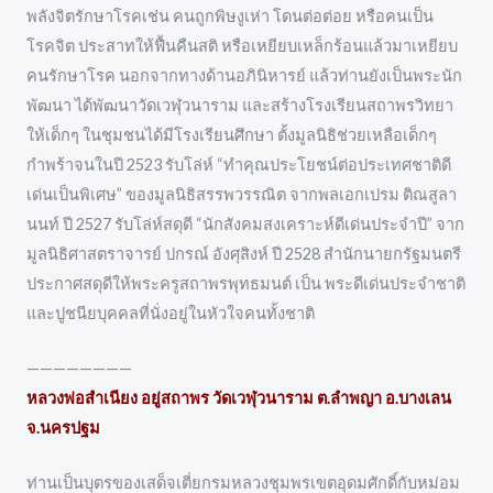
พลังจิตรักษาโรคเช่น คนถูกพิษงูเห่า โดนต่อต่อย หรือคนเป็น
โรคจิต ประสาทให้ฟื้นคืนสติ หรือเหยียบเหล็กร้อนแล้วมาเหยียบ
คนรักษาโรค นอกจากทางด้านอภินิหารย์ แล้วท่านยังเป็นพระนัก
พัฒนา ได้พัฒนาวัดเวฬุวนาราม และสร้างโรงเรียนสถาพรวิทยา
ให้เด็กๆ ในชุมชนได้มีโรงเรียนศึกษา ตั้งมูลนิธิช่วยเหลือเด็กๆ
กำพร้าจนในปี 2523 รับโล่ห์ “ทำคุณประโยชน์ต่อประเทศชาติดี
เด่นเป็นพิเศษ” ของมูลนิธิสรรพวรรณิต จากพลเอกเปรม ติณสูลา
นนท์ ปี 2527 รับโล่ห์สดุดี “นักสังคมสงเคราะห์ดีเด่นประจำปี” จาก
มูลนิธิศาสตราจารย์ ปกรณ์ อังศุสิงห์ ปี 2528 สำนักนายกรัฐมนตรี
ประกาศสดุดีให้พระครูสถาพรพุทธมนต์ เป็น พระดีเด่นประจำชาติ
และปูชนียบุคคลที่นั่งอยู่ในหัวใจคนทั้งชาติ
————————
หลวงพ่อสำเนียง อยู่สถาพร วัดเวฬุวนาราม ต.ลำพญา อ.บางเลน
จ.นครปฐม
ท่านเป็นบุตรของเสด็จเตี่ยกรมหลวงชุมพรเขตอุดมศักดิ์กับหม่อม