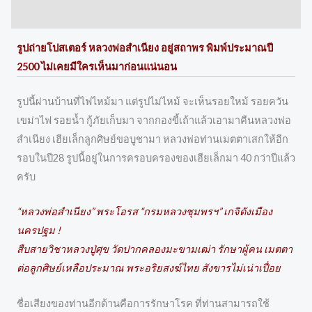
Reviews (0)
รูปถ่ายโปสเตอร์ หลวงพ่อสำเนียง อยู่สถาพร พิมพ์ประมาณปี
2500 ไม่เคยมีใครเห็นมาก่อนแน่นอน
รูปนี้ผ่านบ้านที่ไฟไหม้มา แต่รูปไม่ไหม้ จะเห็นรอยใหม้ รอยควัน
เขม่าไฟ รอยน้ำ กู้ภัยเก็บมา จากกองขี้เถ้าแล้วเอามาคืนหลวงพ่อ
สำเนียง เฮียเล็กลูกศิษย์ขอบูชามา หลวงพ่อท่านเมตตาเสกให้อีก
รอบในปี28 รูปนี้อยู่ในการครอบครองของเฮียเล็กมา 40 กว่าปีแล้ว
ครับ
“หลวงพ่อสำเนียง” พระโอรส “กรมหลวงชุมพรฯ” เกจิดังเมือง
นครปฐม !
สืบสายวิชาหลวงปู่ศุข วัดปากคลองมะขามเฒ่า รักษาผู้คน เมตตา
ต่อลูกศิษย์เหลือประมาณ พระอริยสงฆ์ไทย สังขารไม่เน่าเปื่อย
ชื่อเสียงของท่านอีกด้านคือการรักษาโรค ที่ท่านสามารถใช้