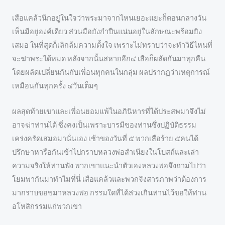
เสือแคล้วนึกอยู่ในใจว่าพระมาจากไหนเยอะแยะก็ตอนกลางวัน
เห็นมีอยู่องค์เดียว ส่วนมือยังกำปืนแน่นอยู่ในลักษณะพร้อมยิง
เสมอ ในที่สุดก็เลิกล้มความตั้งใจ เพราะไม่ทราบว่าจะทำวิธีไหนที่
จะฆ่าพระได้หมด หลังจากนั้นสหายอีก๔ เสือก็ผลัดกันมาทุกคืน
โดยผลัดเปลี่ยนกันกับเพื่อนทุกคนในกลุ่ม ผลปรากฏว่าเหตุการณ์
เหมือนกันทุกครั้ง ๔วันเต็มๆ
ผลสุดท้ายเขาและเพื่อนยอมแพ้ในอภินิหารที่ได้ประสพมาจึงไม่
อาจฆ่าท่านได้ ซึ่งคงเป็นเพราะบารมีของท่านซึ่งปฏิบัติธรรม
เคร่งครัดเสมอมานั่นเอง เช้าของวันที่ ๕ พวกเสือร้าย ๕คนได้
ปรึกษาหารือกันเข้าไปกราบหลวงพ่อสำเนียงในโบสถ์และเล่า
ความจริงให้ท่านฟัง พวกเขาแนะนำตัวเองหลวงพ่อจึงถามไปว่า
โยมพากันมาทำไมที่นี่ เสือแคล้วและพวกจึงสารภาพว่าต้องการ
มากราบขอขมาหลวงพ่อ กรรมใดที่ได้ล่วงเกินท่านไว้ขอให้ท่าน
อโหสิกรรมแก่พวกเขา