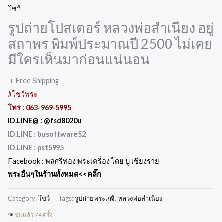
โชว์
รูปถ่ายโปสเตอร์ หลวงพ่อสำเนียง อยู่
สถาพร พิมพ์ประมาณปี 2500 ไม่เคย
มีใครเห็นมาก่อนแน่นอน
+ Free Shipping
#โชว์พระ
โทร :
063-969-5995
ID.LINE@ :
@fsd8020u
ID.LINE
:
busoftware52
ID.LINE
:
pst5995
Facebook :
พลศรีทอง พระเครื่อง โดย บู เชียงราย
พระอื่นๆในร้านทั้งหมด
<<คลิ๊ก
Category:
โชว์
Tags:
รูปถ่ายพระเกจิ
,
หลวงพ่อสำเนียง
ชมแล้ว 74 ครั้ง