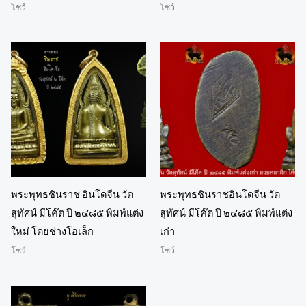
โชว์
โชว์
พระพุทธชินราช อินโดจีน วัด
พระพุทธชินราชอินโดจีน วัด
สุทัศน์ มีโค๊ต ปี ๒๔๘๕ พิมพ์แต่ง
สุทัศน์ มีโค๊ต ปี ๒๔๘๕ พิมพ์แต่ง
ใหม่ โดยช่างโอเล็ก
เก่า
โชว์
โชว์