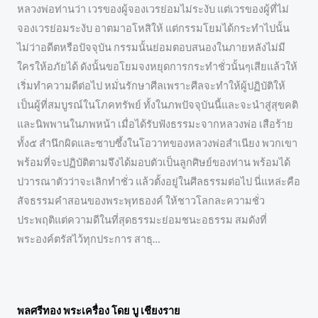
หลวงพ่อท่านว่า เวรของผู้จองเวรย่อมไม่ระงับ แต่เวรของผู้ที่ไม่
จองเวรย่อมระงับ อาตมาอโหสิให้ แต่กรรมโยมได้กระทำไปนั้น
ไม่ว่าอดีตหรือปัจจุบัน กรรมนั้นย่อมตอบสนองในภายหลังไม่มี
ใครให้อภัยได้ ดังนั้นขอโยมจงหยุดการกระทำชั่วนั้นๆเสียแล้วให้
เริ่มทำความดีต่อไป หมั่นรักษาศีลเพราะศีลจะทำให้ผู้ปฏิบัติให้
เป็นผู้ที่สมบูรณ์ในโภคทรัพย์ ทั้งในภพปัจจุบันนี้และจะนำสู่สุขคติ
และนิพพานในภพหน้า เมื่อได้รับฟังธรรมะจากหลวงพ่อ เสือร้าย
ทั้ง๕ สำนึกผิดและซาบซึ้งในโอวาทของหลวงพ่อสำเนียง พวกเขา
พร้อมที่จะปฏิบัติตามจึงได้มอบตัวเป็นลูกศิษย์ของท่าน พร้อมได้
ปวารณาตัวว่าจะเลิกทำชั่ว แล้วตั้งอยู่ในศีลธรรมต่อไป นี่แหล่ะคือ
สัจธรรมคำสอนของพระพุทธองค์ ให้ชาวโลกละความชั่ว
ประพฤติแต่ความดีในที่สุดธรรมะย่อมชนะอธรรม สมดังที่
พระองค์ตรัสไว้ทุกประการ สาธุ…
พลศรีทอง พระเครื่อง โดย บู เชียงราย