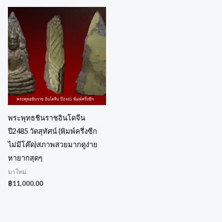
พระพุทธชินราชอินโดจีน
ปี2485 วัดสุทัศน์ (พิมพ์ครึ่งซีก
ไม่มีโค๊ด)สภาพสวยมากดูง่าย
หายากสุดๆ
มาใหม่
฿
11,000.00