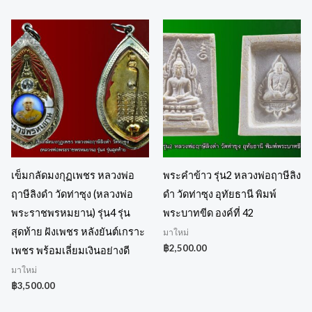
เข็มกลัดมงกุฏเพชร หลวงพ่อ
พระคำข้าว รุ่น2 หลวงพ่อฤาษีลิง
ฤาษีลิงดำ วัดท่าซุง (หลวงพ่อ
ดำ วัดท่าซุง อุทัยธานี พิมพ์
พระราชพรหมยาน) รุ่น4 รุ่น
พระบาทขีด องค์ที่ 42
สุดท้าย ฝังเพชร หลังยันต์เกราะ
มาใหม่
฿
2,500.00
เพชร พร้อมเลี่ยมเงินอย่างดี
มาใหม่
฿
3,500.00