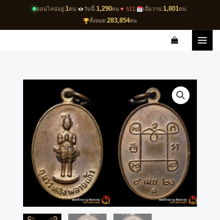
Skip
1
1,290
1,801
ออนไลน์อยู่:
คน
|
วันนี้:
คน
▼ 511
|
เมื่อวาน:
คน
|
to
283,854
ทั้งหมด:
คน
content