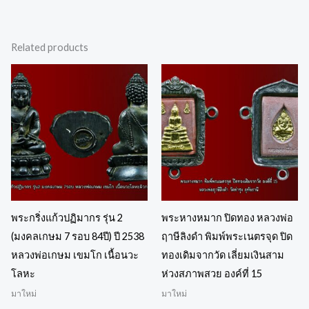
Related products
พระกริ่งแก้วปฏิมากร รุ่น 2
พระหางหมาก ปิดทอง หลวงพ่อ
(มงคลเกษม 7 รอบ 84ปี) ปี 2538
ฤาษีลิงดำ พิมพ์พระเนตรจุด ปิด
หลวงพ่อเกษม เขมโก เนื้อนวะ
ทองเดิมจากวัด เลี่ยมเงินสาม
โลหะ
ห่วงสภาพสวย องค์ที่ 15
มาใหม่
มาใหม่