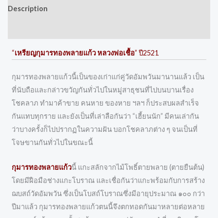
Description
Reviews (0)
“
เหรียญกุมารทองพลายแก้ว หลวงพ่อเชื้อ
” ปี2521
กุมารทองพลายแก้วนี้เป็นของเก่าแก่คู่วัดอัมพวันมานานแล้ว เป็น
ที่นับถือและกล่าวขวัญกันทั่วไปในหมู่สาธุชนที่ไปบนบานเรื่อง
โชคลาภ ทำมาค้าขาย คนหาย ของหาย ฯลฯ ก็ประสบผลสำเร็จ
กันแทบทุกราย และยังเป็นที่เล่าลือกันว่า “เฮี้ยนนัก” มีคนเล่ากัน
ว่าบางครั้งก็ไปปรากฏในความฝัน บอกโชคลาภต่าง ๆ จนเป็นที่
โจษขานกันทั่วไปในขณะนี้
กุมารทองพลายแก้ว
นี้ แกะสลักจากไม้โพธิ์ตายพลาย (ตายยืนต้น)
โดยมีฝือมือช่างแกะโบราณ และเชื่อกันว่าแกะพร้อมกับการสร้าง
ฌบสถ์วัดอัมพวัน ซึ่งเป็นโบสถ์โบราณซึ่งมีอายุประมาณ ๑๐๐ กว่า
ปีมาแล้ว กุมารทองพลายแก้วตนนี้จึงตกทอดกันมาหลายต่อหลาย