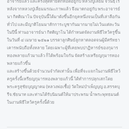
อาจารย์แล้ว และครั้งสุดท้ายตกทอดอยู่กับ หลวงปู่เลี่ยม จิวนธฺโร
หลังจากหลวงปู่เลี่ยมมรณะภาพแล้ว จึงมาตกอยู่กับ พระอาจารย์
นา กิตติณาโน ปัจจุบันนี้ได้มาดังขึ้นอีกยุคหนึ่งจนเป็นที่เล่าลือกัน
ทั่วไป และมีญาติโยมมาสักการะบูชากันมากมายไม่เว้นแต่ละวัน
ในปีนี้ ท่านอาจารย์นา กิตติญาโน ได้กำหนดจัดงานพิธีไหว้ครูขึ้น
ในวันที่ ๔ เมษาย ๒๕๒๑ บรรดาลูกศิษย์ลูกหาตลอดจนผู้มีศรัทธา
เคารพนับถือทั้งหลาย โดยเฉพาะผู้ที่เคยพบปาฏิหารย์ของกุมาร
ทองพลายแก้วมาแล้ว ก็ได้พร้อมใจกัน จัดสร้างเหรียญกุมารทอง
พลายแก้วขึ้น
และสร้างขึ้นด้วยจำนวนจำกัดเท่านั้น เพื่อที่จะแจกในงานพิธีไหว้
ครูครั้งนี้เหรียญกุมารทองพลายแก้วนี้ ได้ทำการปลุกเสกโดย
พระครูสุชัยบุญญาคม (หลวงพ่อเชื้อ) วัดใหม่บำเพ็ญบุญ อ.สรรคบุ
รีจ.ชัยนาท และท่านได้รับนิมนต์ให้มาประพรม น้ำพระพุทธมนต์
ในงานพิธีไหว้ครูครั้งนี้ด้วย