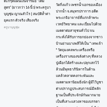
ตะกรุดแผ่นเงินจารมือ “เต็ม
สูตร” (ยาวกว่า 16 นิ้ว) พระครูบา
บุญชุ่ม ญาณสํวโร | สมบัติล้ำค่า
ยุคแรก ตัวจริง เสียงจริง
ครูบาบุญชุ่ม