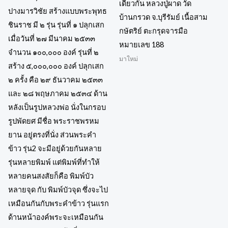
เดียวกัน หลวงปู่ผาด วัด
บ้านกรวด จ.บุรีรัมย์ เนื้อสาม
กษัตริย์ ตะกรุดจารมือ
หมายเลข 188
มาใหม่