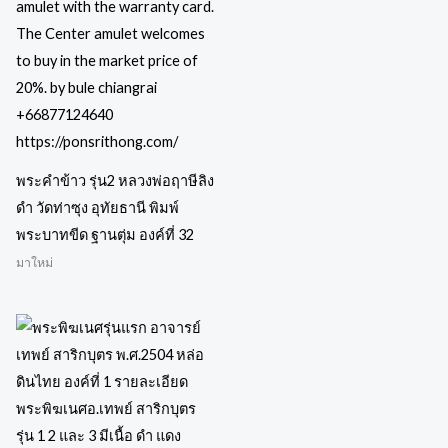
พระคำข้าว รุ่น2 หลวงพ่อฤาษีลิง
ดำ วัดท่าซุง อุทัยธานี พิมพ์
พระบาทขีด ฐานตุ่ม องค์ที่ 32
มาใหม่