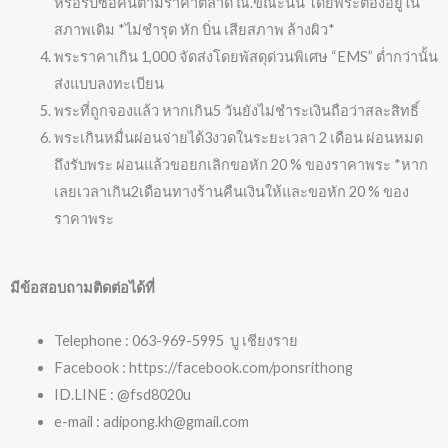
หรือรับซื้อคืนตามราคาตลาด ณ.ขณะนั้น โดยพระต้องอยู่ใน
สภาพเดิม *ไม่ชำรุด หัก บิ่น เสียสภาพ ล้างผิว*
พระราคาเกิน 1,000 จัดส่งโดยพัสดุด่วนพิเศษ “EMS” ต่ำกว่านั้น
ส่งแบบลงทะเบียน
พระที่ถูกจองแล้ว หากเกิน5 วันยังไม่ชำระเงินถือว่าสละสิทธิ์
พระเกินหมื่นผ่อนจ่ายได้3งวดในระยะเวลา 2 เดือน ผ่อนหมด
ถึงรับพระ ผ่อนแล้วขอยกเลิกขอหัก 20 % ของราคาพระ *หาก
เลยเวลาเกิน2เดือนทางร้านคืนเงินให้และขอหัก 20 % ของ
ราคาพระ
มีข้อสอบถามติดต่อได้ที่
Telephone : 063-969-5995 บู เชียงราย
Facebook : https://facebook.com/ponsrithong
ID.LINE : @fsd8020u
e-mail : adipong.kh@gmail.com