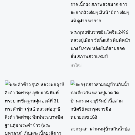
พระพุทธชินราชอินโดจีน 2496
หลวงปู่เผือก วัดกิ่งแก้ว พิมพ์หน้า
นาง ปี2496 หลังยันต์สามยอด
สั้น สภาพสวยแชมป์
มาใหม่
ตะกรุดสาวสามหมู่บ้านกินน้ำบ่อ