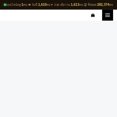
Skip
1
1,610
1,613
282,374
ออนไลน์อยู่:
คน
|
👁️ วันนี้:
คน
▼ 3
|
📅 เมื่อวาน:
คน
|
🏆 ทั้งหมด:
คน
to
content