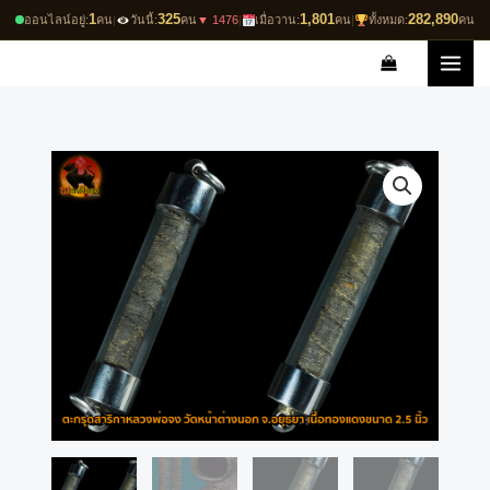
Skip
1
325
1,801
282,890
ออนไลน์อยู่:
คน
|
วันนี้:
คน
▼ 1476
|
เมื่อวาน:
คน
|
ทั้งหมด:
คน
to
content