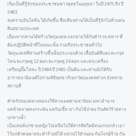
เริ่มเป็นที่รู้จักของประชาชนชาวพุทธในอยุธยา ในปี 2475 ถึง ปี
2483
สงครามอินโดจีน ได้เกิดขึ้น ชื่อเสียงท่านได้เป็นที่รู้จักไปทั่วแผ่น
ดินสยามประเทศ
เนื่องจากท่านได้สร้างวัตถุมงคล แจกจ่ายให้กับตำรวจ ทหาร ที่
ต้องปฏิบัติหน้าที่ในขณะนั้น รวมถึงประชาชนทั่วไป
วัตถุมงคลที่ท่านสร้างขึ้นนั้นประกอบด้วย เสื้อยันต์สีแดง ตะกรุด
โทน ตะกรุดคู่ 12 ดอก ตะกรุดคู่ 24 ดอก และพระเครื่อง
เหรียญปั๊มโลหะ ปี 2484 ปี 2485 เป็นต้น และท่านยังได้รับ
อาราธนานิมนต์ไปร่วมพิธิพุทธาภิเษกวัตถุมงคลต่างๆ ยังหลาย
สถานที่
ตำหรับของหลวงพ่อจงใช้ทางเมตตามหานิยม มหาอำนาจ
แคล้วคลาดคงกระพัน แลกันเขี้ยวงา กันไข้ป่าดง กันสัตว์ร้ายทาง
บกทางน้ำ
เป็นเสน่ห์แก่ชายหญิง ไปเหนือไปใต้สารทิศใดมีคนเกรงกลัว เอา
ไว้แก่ตัวคนพาลจะทำร้ายมิได้ แขวนไว้หัวนอน กันโจรผู้ร้าย กัน