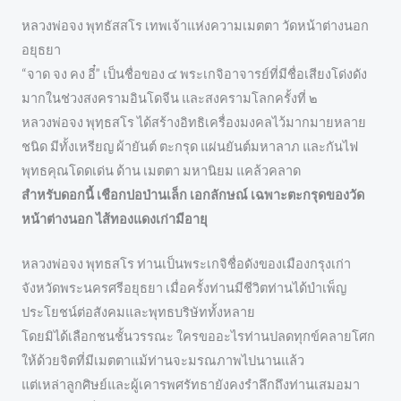
หลวงพ่อจง พุทธัสสโร เทพเจ้าแห่งความเมตตา วัดหน้าต่างนอก
อยุธยา
“จาด จง คง อี๋” เป็นชื่อของ ๔ พระเกจิอาจารย์ที่มีชื่อเสียงโด่งดัง
มากในช่วงสงครามอินโดจีน และสงครามโลกครั้งที่ ๒
หลวงพ่อจง พุทฺธสโร ได้สร้างอิทธิเครื่องมงคลไว้มากมายหลาย
ชนิด มีทั้งเหรียญ ผ้ายันต์ ตะกรุด แผ่นยันต์มหาลาภ และกันไฟ
พุทธคุณโดดเด่น ด้าน เมตตา มหานิยม แคล้วคลาด
สำหรับดอกนี้ เชือกปอป่านเล็ก เอกลักษณ์ เฉพาะตะกรุดของวัด
หน้าต่างนอก ไส้ทองแดงเก่ามีอายุ
หลวงพ่อจง พุทธสโร ท่านเป็นพระเกจิชื่อดังของเมืองกรุงเก่า
จังหวัดพระนครศรีอยุธยา เมื่อครั้งท่านมีชีวิตท่านได้บำเพ็ญ
ประโยชน์ต่อสังคมและพุทธบริษัททั้งหลาย
โดยมิได้เลือกชนชั้นวรรณะ ใครขออะไรท่านปลดทุกข์คลายโศก
ให้ด้วยจิตที่มีเมตตาแม้ท่านจะมรณภาพไปนานแล้ว
แต่เหล่าลูกศิษย์และผู้เคารพศรัทธายังคงรำลึกถึงท่านเสมอมา