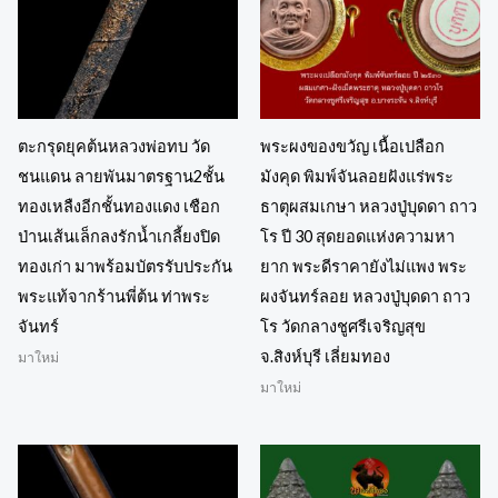
ตะกรุดยุคต้นหลวงพ่อทบ วัด
พระผงของขวัญ เนื้อเปลือก
ชนแดน ลายพันมาตรฐาน2ชั้น
มังคุด พิมพ์จันลอยฝังแร่พระ
ทองเหลืงอีกชั้นทองแดง เชือก
ธาตุผสมเกษา หลวงปู่บุดดา ถาว
ป่านเส้นเล็กลงรักน้ำเกลี้ยงปิด
โร ปี 30 สุดยอดแห่งความหา
ทองเก่า มาพร้อมบัตรรับประกัน
ยาก พระดีราคายังไม่แพง พระ
พระแท้จากร้านพี่ต้น ท่าพระ
ผงจันทร์ลอย หลวงปู่บุดดา ถาว
จันทร์
โร วัดกลางชูศรีเจริญสุข
จ.สิงห์บุรี เลี่ยมทอง
มาใหม่
มาใหม่