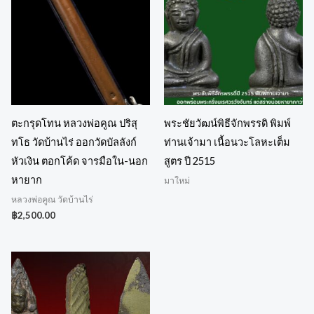
ตะกรุดโทน หลวงพ่อคูณ ปริสุ
พระชัยวัฒน์พิธีจักพรรดิ พิมพ์
ทโธ วัดบ้านไร่ ออกวัดบัลลังก์
ท่านเจ้ามา เนื้อนวะโลหะเต็ม
หัวเงิน ตอกโค้ด จารมือใน-นอก
สูตร ปี 2515
หายาก
มาใหม่
หลวงพ่อคูณ วัดบ้านไร่
฿
2,500.00