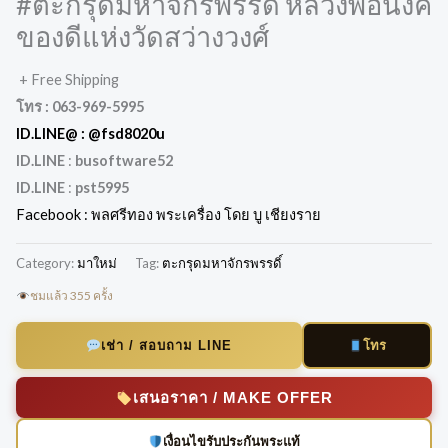
#ตะกรุดมหาจักรพรรดิ์​ หลวงพ่อนงค์
ของดีแห่งวัดสว่างวงศ์
+ Free Shipping
โทร :
063-969-5995
ID.LINE@ :
@fsd8020u
ID.LINE
:
busoftware52
ID.LINE
:
pst5995
Facebook :
พลศรีทอง พระเครื่อง โดย บู เชียงราย
Category:
มาใหม่
Tag:
ตะกรุดมหาจักรพรรดิ์​
ชมแล้ว 355 ครั้ง
โทร
เช่า / สอบถาม LINE
เสนอราคา / MAKE OFFER
เงื่อนไขรับประกันพระแท้