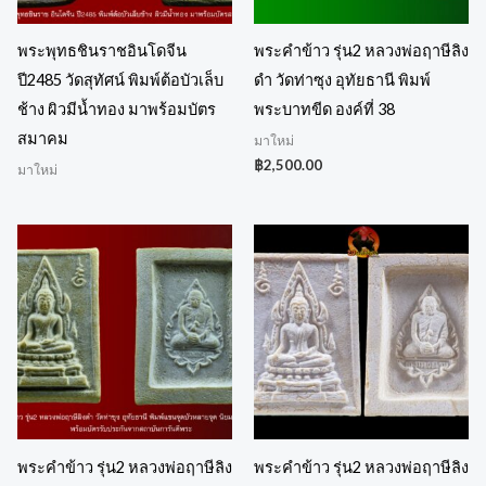
พระพุทธชินราชอินโดจีน
พระคำข้าว รุ่น2 หลวงพ่อฤาษีลิง
ปี2485 วัดสุทัศน์ พิมพ์ต้อบัวเล็บ
ดำ วัดท่าซุง อุทัยธานี พิมพ์
ช้าง ผิวมีนํ้าทอง มาพร้อมบัตร
พระบาทขีด องค์ที่ 38
สมาคม
มาใหม่
฿
2,500.00
มาใหม่
พระคำข้าว รุ่น2 หลวงพ่อฤาษีลิง
พระคำข้าว รุ่น2 หลวงพ่อฤาษีลิง