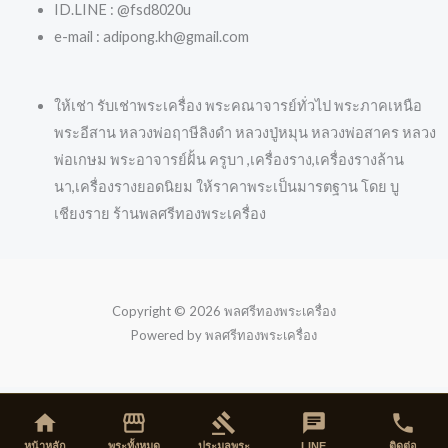
ID.LINE : @fsd8020u
e-mail : adipong.kh@gmail.com
ให้เช่า รับเช่าพระเครื่อง พระคณาจารย์ทั่วไป พระภาคเหนือ
พระอีสาน หลวงพ่อฤาษีลิงดำ หลวงปู่หมุน หลวงพ่อสาคร หลวง
พ่อเกษม พระอาจารย์ฝั้น ครูบา ,เครื่องราง,เครื่องรางล้าน
นา,เครื่องรางยอดนิยม ให้ราคาพระเป็นมารตฐาน โดย บู
เชียงราย ร้านพลศรีทองพระเครื่อง
Copyright © 2026 พลศรีทองพระเครื่อง
Powered by พลศรีทองพระเครื่อง
home
storefront
gavel
chat
phone
หน้าหลัก
พระทั้งหมด
ประมูลพระ
LINE
ติดต่อ