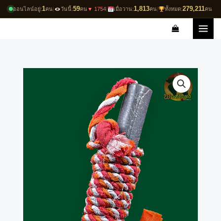
Skip
1
59
1,813
279,211
ออนไลน์อยู่:
คน
|
วันนี้:
คน
▼ 1754
|
เมื่อวาน:
คน
|
ทั้งหมด:
คน
to
content