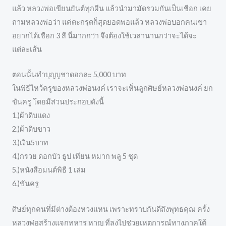
แล้ว หลวงพ่อเขียนยันต์ทุกผืน แล้วนำมามัดรวมกันเป็นเชือก เคย
ถามหลวงพ่อว่า แค่ตะกรุดก็สุดยอดพอแล้ว หลวงพ่อบอกคนเขา
อยากได้เชือก 3 สี นี่มากกว่า จึงต้องใช้เวลานานกว่าจะได้จะ
แต่ละเส้น
ตอนนั้นทำบุญบูชาดอกละ 5,000 บาท
ในพิธีไหว้ครูของหลวงพ่อนงค์ เราจะเห็นลูกศิษย์หลวงพ่อนงค์ ยก
ขันครู โดยมีส่วนประกอบดังนี้
1.)ผ้าดิบแดง
2.)ผ้าดิบขาว
3.)เงิน5บาท
4.)กรวย ดอกบัว ธูป เทียน หมาก พลู 5 ชุด
5.)หนังสือมนต์พิธี 1 เล่ม
6.)ขันครู
ศิษย์ทุกคนที่มีต่างต้องหวงแหน เพราะทราบกันดีถึงพุทธคุณ ครั้ง
หลวงพ่อสร้างแจกทหาร หาญ ที่ลงไปช่วยเหตุการณ์ทางภาคใต้