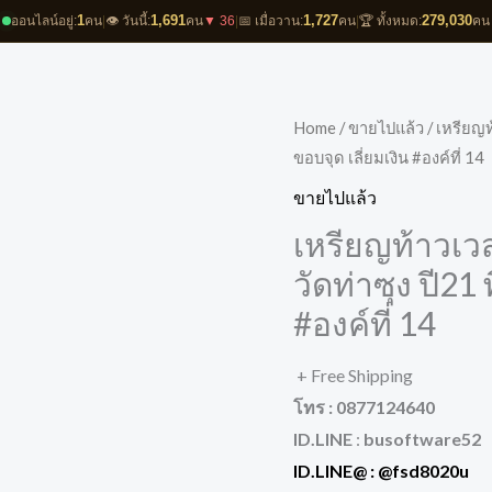
1
1,691
1,727
279,030
ออนไลน์อยู่:
คน
|
👁️ วันนี้:
คน
▼ 36
|
📅 เมื่อวาน:
คน
|
🏆 ทั้งหมด:
คน
Home
/
ขายไปแล้ว
/ เหรียญท
ขอบจุด เลี่ยมเงิน #องค์ที่ 14
ขายไปแล้ว
เหรียญท้าวเว
วัดท่าซุง ปี21
#องค์ที่ 14
+ Free Shipping
โทร : 0877124640
ID.LINE
:
busoftware52
ID.LINE@ :
@fsd8020u