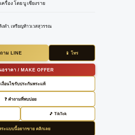
ครื่อง โดย บู เชียงราย
ลิงดำ
,
เหรียญท้าวเวสสุวรรณ
อบถาม LINE
📱 โทร
เสนอราคา / MAKE OFFER
️ เงื่อนไขรับประกันพระแท้
❓ คำถามที่พบบ่อย
🎵 TikTok
ีพระแบบนี้อยากขาย คลิกเลย