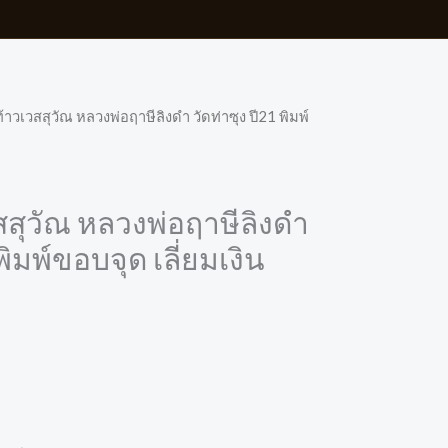
้าวเวสสุวัณ หลวงพ่อฤาษีลิงดำ วัดท่าซุง ปี21 พิมพ์
สสุวัณ หลวงพ่อฤาษีลิงดำ
 พิมพ์ขอบจุด เลี่ยมเงิน