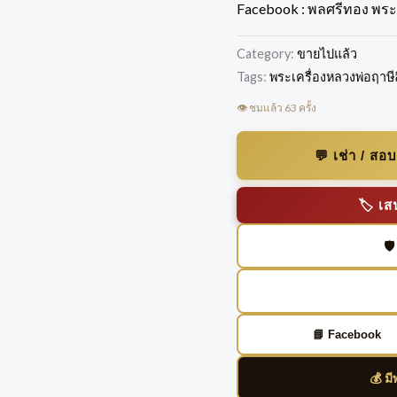
Facebook : พลศรีทอง พระเ
Category:
ขายไปแล้ว
Tags:
พระเครื่องหลวงพ่อฤาษี
👁️ ชมแล้ว 63 ครั้ง
💬 เช่า / ส
🏷️ 
🛡
📘 Facebook
💰 ม