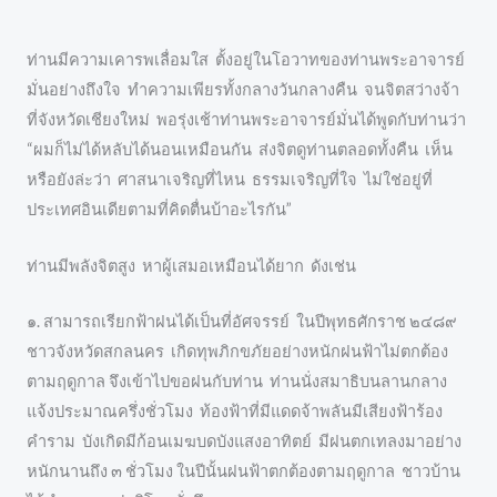
ท่านมีความเคารพเลื่อมใส ตั้งอยู่ในโอวาทของท่านพระอาจารย์
มั่นอย่างถึงใจ ทำความเพียรทั้งกลางวันกลางคืน จนจิตสว่างจ้า
ที่จังหวัดเชียงใหม่ พอรุ่งเช้าท่านพระอาจารย์มั่นได้พูดกับท่านว่า
“ผมก็ไม่ได้หลับได้นอนเหมือนกัน ส่งจิตดูท่านตลอดทั้งคืน เห็น
หรือยังล่ะว่า ศาสนาเจริญที่ไหน ธรรมเจริญที่ใจ ไม่ใช่อยู่ที่
ประเทศอินเดียตามที่คิดตื่นบ้าอะไรกัน”
ท่านมีพลังจิตสูง หาผู้เสมอเหมือนได้ยาก ดังเช่น
๑. สามารถเรียกฟ้าฝนได้เป็นที่อัศจรรย์ ในปีพุทธศักราช ๒๔๘๙
ชาวจังหวัดสกลนคร เกิดทุพภิกขภัยอย่างหนักฝนฟ้าไม่ตกต้อง
ตามฤดูกาล จึงเข้าไปขอฝนกับท่าน ท่านนั่งสมาธิบนลานกลาง
แจ้งประมาณครึ่งชั่วโมง ท้องฟ้าที่มีแดดจ้าพลันมีเสียงฟ้าร้อง
คำราม บังเกิดมีก้อนเมฆบดบังแสงอาทิตย์ มีฝนตกเทลงมาอย่าง
หนักนานถึง ๓ ชั่วโมง ในปีนั้นฝนฟ้าตกต้องตามฤดูกาล ชาวบ้าน