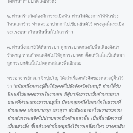
ได้ทำนาตามปกติโดยทั่วถึง
๒. ท่านสร้างวัดต้องมีการระเบิดหิน ท่านไม่ต้องการให้หินช่วง
ไหนแตกร้าว ท่านจะเอาปากกาไปเขียนยันต์ไว้ ตรงจุดนั้นระเบิด
จะแรงขนาดไหนหินนั้นก็ไม่แตกร้าว
๓. ท่านนั่งสมาธิใต้ต้นกระบก ลูกกระบกตกลงกับพื้นเสียงดังน่า
รำคาญ ท่านกำหนดจิตไม่ให้ลูกกระบกตก ตั้งแต่วันนั้นเป็นต้นมา
ลูกกระบกต้นนั้นไม่หลุดหล่นลงพื้นอีกเลย
พระอาจารย์กงมา จิรปฺุญฺโญ ได้เล่าเรื่องพลังจิตของหลวงปู่ฝั้นไว้
ว่า
“สมัยหนึ่งหลวงปู่ฝั้นได้ธุดงค์ไปยังจังหวัดจันทบุรี ท่านได้้รับ
นิมนต์ไปแสดงธรรมในงานศพ มีผู้มาฟังธรรมเป็นจำนวนมาก
ขณะที่ท่านแสดงธรรมอยู่นั้น มีคนกลุ่มหนึ่งไม่สนใจในธรรมที่
ท่านแสดง
เล่นหมากรุก เมาสุรา ส่งเสียงเอะอะโวยวายรบกวน
ท่านส่งกระแสจิตไปปราบพวกขี้เหล้าเหล่านั้น เป็นที่น่าอัศจรรย์
เป็นอย่างยิ่ง ขี้เหล้าเหล่านั้นหยุดนิ่งไร้การเคลื่อนไหว บางคนยืน