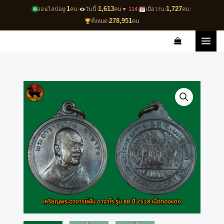
Skip
1
1,613
1,727
ออนไลน์อยู่:
คน
|
วันนี้:
คน
▼ 114
|
เมื่อวาน:
คน
|
to
278,951
ทั้งหมด:
คน
content