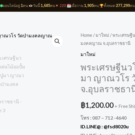
1
1,685
1,905
277,299
ออนไลน์อยู่:
คน
|
วันนี้:
คน
▼ 220
|
เมื่อวาน:
คน
|
ทั้งหมด:
คน
Home
/
มาใหม่
/ พระเศรษฐีน
มงคลญาณ จ.อุบลราชธานี
มาใหม่
พระเศรษฐีนวโก
มา ญาณวโร 
จ.อุบลราชธาน
฿
1,200.00
+ Free Sh
โทร : 087 – 712 -4640
ID.LINE@ :
@fsd8020u