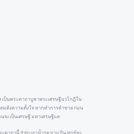
นิวาส เป็นพระคาถาบูชาพระเศรษฐีนวโกฎิใน
ด้สมดังความตั้งใจ หากทำการค้าขาย ก่อน
นานจะเป็นเศรษฐี มหาเศรษฐีแล
คาถานี้ 9 จบ เอาน้ำรด อาบ กิน ทุกข์จะ