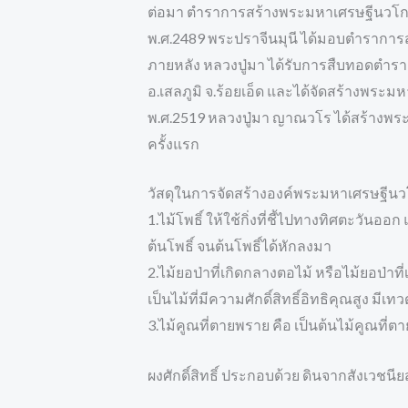
ต่อมา ตำราการสร้างพระมหาเศรษฐีนวโกฏิ ได้
พ.ศ.2489 พระปราจีนมุนี ได้มอบตำราการ
ภายหลัง หลวงปู่มา ได้รับการสืบทอดตำราแ
อ.เสลภูมิ จ.ร้อยเอ็ด และได้จัดสร้างพระม
พ.ศ.2519 หลวงปู่มา ญาณวโร ได้สร้างพระ
ครั้งแรก
วัสดุในการจัดสร้างองค์พระมหาเศรษฐีนวโ
1.ไม้โพธิ์ ให้ใช้กิ่งที่ชี้ไปทางทิศตะว
ต้นโพธิ์ จนต้นโพธิ์ได้หักลงมา
2.ไม้ยอป่าที่เกิดกลางตอไม้ หรือไม้ยอป่า
เป็นไม้ที่มีความศักดิ์สิทธิ์อิทธิคุณสูง ม
3.ไม้คูณที่ตายพราย คือ เป็นต้นไม้คูณที
ผงศักดิ์สิทธิ์ ประกอบด้วย ดินจากสังเวชน