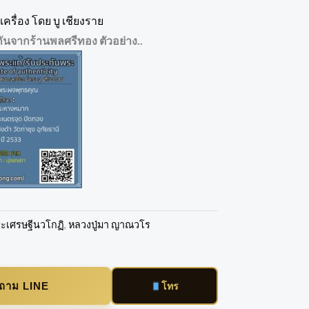
ครื่อง โดย บู เชียงราย
ันจากร้านพลศรีทอง ตัวอย่าง..
ะเศรษฐีนวโกฏิ
,
หลวงปู่มา ญาณวโร
บถาม LINE
โทร