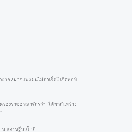
ยากหมากแพง ฝนไม่ตกเจ็ดปี เกิดทุกข์
ู้ครองราชอาณาจักรว่า “ให้พากันสร้าง
”
ะมหาเศรษฐีนวโกฏิ