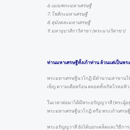
6. เมณฑกะมหาเศรษฐี
7. โชติกะมหาเศรษฐี
8. สุมังคละมหาเศรษฐี
9. มหาอุบาสิกาวิสาขา (พระนางวิสาขา)
ท่านมหาเศรษฐีทั้งเก้าท่าน ล้วนแต่เป็นพ
พระมหาเศรษฐีนวโกฏิ มีตำนานเล่าขานในรา
เข็ญ ความเดือดร้อน ตลอดทั้งเกิดโรคอห
ในเวลาต่อมาได้มีพระอรัญญวาสี (พระผู้อย
พระมหาเศรษฐีนวโกฏิ หรือ พระเก้าเศรษฐี
พระอรัญญวาสี ยังได้บอกเคล็ดและวิธีกา