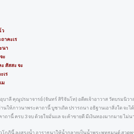
โว
ยะถาคะเร
ตะนา
 จะ
คะ สัสสะ จะ
คะเร
 เม
ะอุบาลี คุณูปรมาจารย์ (จันทร์ สิริจันโท) อดีตเจ้าอาวาส วัดบรม
ท่านให้ภาวนาพระคาถานี้ บูชาเถิด ปรารถนา อธิฐานเอาสิ่งใด จะไ
าถานี้ ครบ 3 จบ ด้วยใจมั่นแล จะค้าขายดี มีเงินทองมากมาย ไม่
นวโกฎินี้ ลงสรงน้ำ อาราธนาให้น้ำกลายเป็นน้ำพระพุทธมนต์ สวดพระ