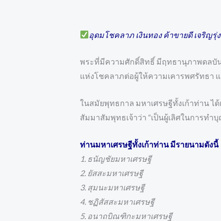
อุดมโชคลาภ เงินทอง ค้าขายดี เจริญรุ่ง
พระที่มีความศักดิ์สิทธิ์ มีฤทธานุภาพดล
แห่งโชคลาภต่อผู้ให้ความเคารพศรัทธา แ
ในสมัยพุทธกาล มหาเศรษฐีทั้งเก้าท่าน ได้
สัมมาสัมพุทธเจ้าว่า “เป็นผู้เลิศในการทำ
ท่านมหาเศรษฐีทั้งเก้าท่าน มีรายนามดังนี้
1. ธนัญชัยมหาเศรษฐี
2. ยัสสะมหาเศรษฐี
3. สุมนะมหาเศรษฐี
4. ชฏิสัสสะมหาเศรษฐี
5. อนาถบิณฑิกะมหาเศรษฐี