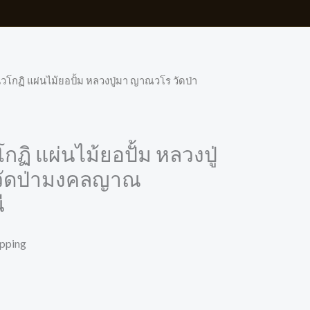
วโกฏิ แผ่นไม้ยอปั้ม หลวงปู่มา ญาณวโร วัดป่า
ฏิ แผ่นไม้ยอปั้ม หลวงปู่
วัดป่ามงคลญาณ
ี
ipping