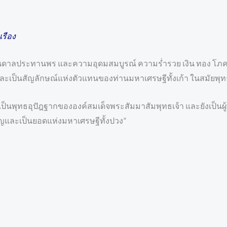
เรือง
บันดาลประทานพร และความอุดมสมบูรณ์ ความร่ำรวย เงิน ทอง โภคสมบั
ละเป็นสัญลักษณ์แห่งตัวแทนของท่านมหาเศรษฐีทั้งเก้า ในสมัยพุ
เป็นพุทธอุปัฎฐากขององค์สมเด็จพระสัมมาสัมพุทธเจ้า และยังเป็นผู
บุญและเป็นยอดแห่งมหาเศรษฐีทั้งปวง”