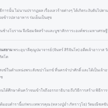
การนั้น ไม่นานปรากฏผล เรื่องเลวร้ายต่างๆ ได้เกิดระงับดับไปตาม
วยข้าวปลาอาหาร ร่มเย็นเป็นสุข
นช้างโบราณ จึงนิยมจัดสร้างและบูชาสักการะองค์พระมหาเศรษฐีนวโก
ดินสยาม
พระอุบาลีคุณูปมาจารย์ (จันทร์ สิริจันโท) อดีตเจ้าอาวาส
ทัตโต
สงฆ์ในตำแหน่งพระสังฆปาโมกข์ ที่นครจำปาศักดิ์ และได้เป็นเจ้
ไซ
านได้ศึกษาค้นคว้าจนเข้าใจถึงอรรถาธิบาย ถึงวิธีการสร้าง พิธีก
ได้มอบตำรานี้แก่พระเทพวรคุณ (หลวงปู่อ่ำ ภัทราวุโธ) วัดมณีชลขันธ์ 