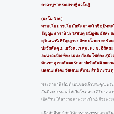
คาถาบูชาพระเศรษฐีนวโกฎิ
(นะโม 3 จบ)
มาขะโย มาวะโย มัยหัง มาจะโกจิ อุปัททะ
ธัญญะ ธารานิ ปะวัสสันตุ ธนัญชัย ยัสสะ 
สุวัณณานิ หิรัญญาจะ สัพพะโภคา จะ รัต
ปะวัสสันตุ เม เอวังคะเร สุมะนะ ชะฎิสัสสะ
อะนาถะบิณฑิกะ เมทะ กัสสะ โชติกะ สุมัง
มัณฑาตุ เวสสันตะ รัสสะ ปะวัสสันติ ยะถา
เอเตนะ สัจจะ วัชเชนะ สัพพะ สิทธิ ภะวัน ตุ
พระคาถานี้ เดิมที เป็นของเจ้าประคุณ พร
อันที่จะบรรดาลให้เกิดโชคลาภ สิริมงคล 
เปิดร้าน ให้อาราธนาพระนวโกฎิ ด้วยพระค
อนึ่งถ้ามีทุกข์ภัย ให้อาราธนาพระเศรษฐี