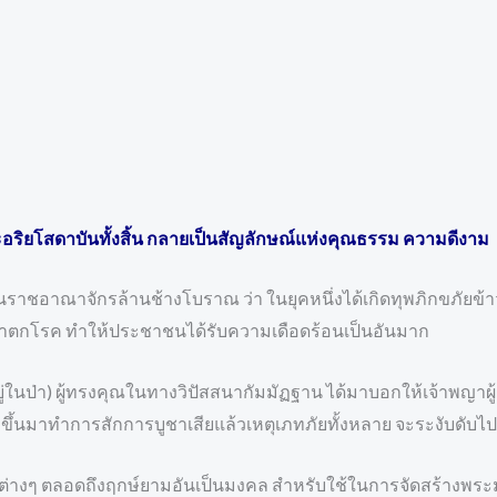
ระอริยโสดาบันทั้งสิ้น กลายเป็นสัญลักษณ์แห่งคุณธรรม ความดีงาม
ชอาณาจักรล้านช้างโบราณ ว่า ในยุคหนึ่งได้เกิดทุพภิกขภัยข้าว
ิวาตกโรค ทำให้ประชาชนได้รับความเดือดร้อนเป็นอันมาก
ู่ในป่า) ผู้ทรงคุณในทางวิปัสสนากัมมัฏฐาน ได้มาบอกให้เจ้าพญาผ
ขึ้นมาทำการสักการบูชาเสียแล้วเหตุเภทภัยทั้งหลาย จะระงับดับไป
รต่างๆ ตลอดถึงฤกษ์ยามอันเป็นมงคล สำหรับใช้ในการจัดสร้างพร