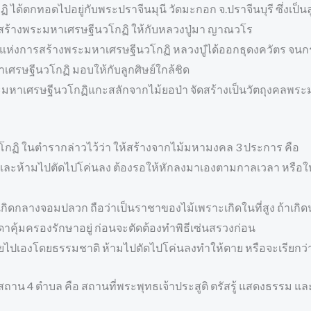
ตกทอดไปอยู่กับพระปราจีนมุนี วัดมะกอก จ.ปราจีนบุรี ซึ่งเป็นลูกศิ
สร้างพระมหาเศรษฐีนวโกฏิ ให้กับหลวงปู่มา ญาณวโร
ห่งการสร้างพระมหาเศรษฐีนวโกฏิ หลวงปู่ได้ออกธุดงควัตร จนกระท
หาเศรษฐีนวโกฏิ มอบให้กับลูกศิษย์ใกล้ชิด
มหาเศรษฐีนวโกฏิแกะสลักจากไม้ยอป่า จัดสร้างเป็นวัตถุงคลพระม
กฏิ ในตำรากล่าวไว้ว่า ให้สร้างจากไม้มหามงคล 3 ประการ คือ
ันออก และห้ามไปตัดไปโค่นลง ต้องรอให้หักลงมาเองตามกาลเวลา หรือ
ที่เกิดกลางจอมปลวก ถือว่าเป็นราชาของไม้เพราะเกิดในที่สูง ถ้าเกิ
ีเทวดาคุ้มครองรักษาอยู่ ก่อนจะตัดต้องทำพิธีเซ่นสรวงก่อน
่ตายไปเองโดยธรรมชาติ ห้ามไปตัดไปโค่นลงทำให้ตาย หรือจะเรียกว่
ียสถาน 4 ตำบล คือ สถานที่พระพุทธเจ้าประสูติ ตรัสรู้ แสดงธรรม แ