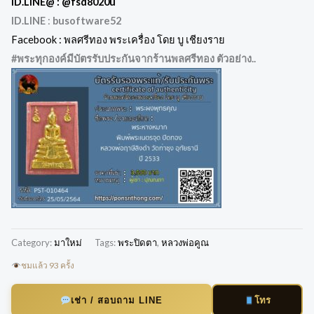
ID.LINE@ :
@fsd8020u
ID.LINE
:
busoftware52
Facebook : พลศรีทอง พระเครื่อง โดย บู เชียงราย
#พระทุกองค์มีบัตรรับประกันจากร้านพลศรีทอง ตัวอย่าง..
Category:
มาใหม่
Tags:
พระปิดตา
,
หลวงพ่อคูณ
ชมแล้ว 93 ครั้ง
โทร
เช่า / สอบถาม LINE