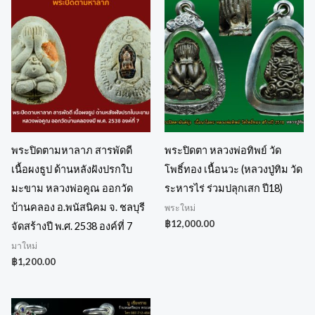
พระปิดตามหาลาภ สารพัดดี
พระปิดตา หลวงพ่อทิพย์ วัด
เนื้อผงธูป ด้านหลังฝังปรกใบ
โพธิ์ทอง เนื้อนวะ (หลวงปู่ทิม วัด
มะขาม หลวงพ่อคูณ ออกวัด
ระหารไร่ ร่วมปลุกเสก ปี18)
บ้านคลอง อ.พนัสนิคม จ. ชลบุรี
พระใหม่
฿
12,000.00
จัดสร้างปี พ.ศ. 2538 องค์ที่ 7
มาใหม่
฿
1,200.00