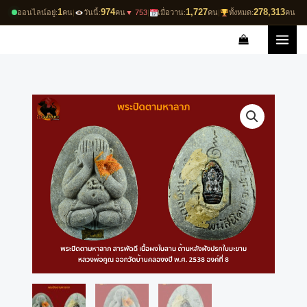
Skip
1
974
1,727
278,313
ออนไลน์อยู่:
คน
|
วันนี้:
คน
▼ 753
|
เมื่อวาน:
คน
|
ทั้งหมด:
คน
to
content