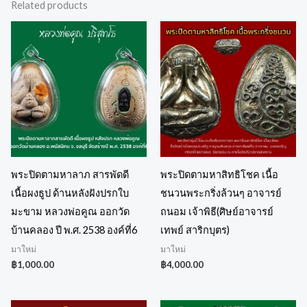
Related products
พระปิดตามหาลาภ สารพัดดี
พระปิดตามหาสิทธิโชค เนื้อ
เนื้อผงธูป ด้านหลังฝังปรกใบ
ชนวนพระกริ่งล้วนๆ อาจารย์
มะขาม หลวงพ่อคูณ ออกวัด
ถนอม เจ้าพิธี(ศิษย์อาจารย์
บ้านคลอง ปี พ.ศ. 2538 องค์ที่6
เทพย์ สาริกบุตร)
มาใหม่
มาใหม่
฿
1,000.00
฿
4,000.00