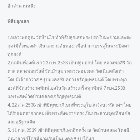
อีกจำนวนหนึ่ง
พิธีปลุกเสก
1.หลวงพ่อคูณ วัดบ้านไร่ ทำพิธีปลุกเสกพระปรกใบมะขามและตะ
กุด (มีทั้งทองคำ เงิน และกะลั่ยทอง) เพื่อนำมาบรรจุในพระปิดตา
ทุกองค์
2.กดพิมพ์องค์แรก 23 ก.พ. 2538 เป็นปฐมฤกษ์ โดย หลวงพ่อสิริ วัด
ตาล หลวงพ่อสวัสดิ์ วัดเม้าสุขา หลวงพ่อมงคล วัดเนินหลังเต่า
โดยมีเจ้าอาวาส 9 รูปมงคลชัยคถา เจริญพุทธมนต์ โดยพระทุก
องค์ที่จัดสร้างกดพิมพ์เองในวัด สร้างเสร็จทุกพิมพ์ 7 พ.ค.2538
3.พระสงฆ์วัดบ้านคลองเจริญพุทธมนต์
4. 22 ส.ค.2538 เข้าพิธีพุทธาภิเษกที่พระอุโบสถวัดบวรนิเวศฯ โดย
ได้รับเมตตาจากสมเด็จพระสังฆราชทรงเป็นประธานจุดเทียนชัย
และอธิฐานจิต
5. 11 ก.พ. 2539 เข้าพิธีพุทธาภิเษกอีกครั้ง ณ วัดบ้านคลอง โดยมี
คณาจารย์โดยมีนามอันเป็นมงคล 9 รูป ได้แก่