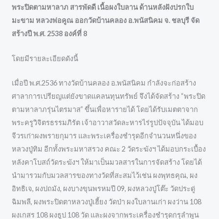
พระปิดตามหาลาภ สารพัดดี เนื้อผงใบลาน ด้านหลังฝังปรกใบ
มะขาม หลวงพ่อคูณ ออกวัดบ้านคลอง อ.พนัสนิคม จ. ชลบุรี จัด
สร้างปี พ.ศ. 2538 องค์ที่ 8
โดยมีรายละเอียดดังนี้
เมื่อปี พ.ศ.2536 ทางวัดบ้านคลอง อ.พนัสนิคม กำลังจะก่อสร้าง
ศาลาการเปรียญแต่ยังขาดแคลนทุนทรัพย์ จึงได้จัดสร้าง “พระปิด
ตามหาลาภรุ่นไตรมาส” ขึ้นเพื่อหารายได้ โดยได้รับเมตตาจาก
พระครูวิจิตรธรรมภิรัต เจ้าอาวาสวัดละหารไร่รูปปัจจุบัน ได้มอบ
จีวรเก่าผงพรายกุมาร และพระเครื่องชำรุดอีกจำนวนหนึ่งของ
หลวงปู่ทิม อีกทั้งพระมหาสรวง คณะ 2 วัดระฆังฯ ได้มอบกระเบื้อง
หลังคาโบสถ์วัดระฆังฯ ให้มาเป็นมวลสารในการจัดสร้าง โดยได้
นำมารวมกับมวลสารของทางวัดที่สะสมไว้เช่น ผงพุทธคุณ, ผง
อิทธิเจ, ผงปถมัง, ผงบางขุนพรหมปี 09, ผงหลวงปู่โต๊ะ วัดประดู่
ฉิมพลี, ผงพระปิดตาหลวงปู่เฮี้ยง วัดป่า ผงใบลานเก่า ผงว่าน 108
ผงเกสร 108 ผงธูป 108 วัด และผงจากพระเครื่องชำรุดกรุลำพูน