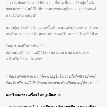
ว่าจะไม่ปลอดภัย บางทีมีช่อระกาที่สร้างขึ้นจากวัสดุปูนปั้นยัง
ตกลงมาอย่างไม่มีปี่ไม่มีขลุ่ยเลย ด้วยเหตุนี้พระอาจารย์ณรงค์
ท่านจึงได้ขออนุญาติ
หลวงปู่ฮกจัดสร้างวัตถุมงคลขึ้นเพื่อหาทุนทรัพย์มาสร้างอุโบสถ
หลังใหม่ หลวงปู่ฮกจึงเมตตา และขออนุโมทนาบุญในครั้งนี้ด้วย
วัตถุประสงค์ในการจัดสร้าง
สมทบทุนสร้างสถานปฏิบัติธรรมสามหลวงพ่อ ต.คลองขุด
อ.บ้านโพธิ์ จ.ฉะเชิงเทรา
“
เมื่อเราคิดถึงท่าน ท่านก็จะมาอยู่ในใจเรา เมื่อใดที่เรามีทุกข์
ร้อนใจ เพียงระลึกถึงคำสอนของท่าน ท่านก็จะมาอยู่ข้างเรา
…..”
พลศรีทอง พระเครื่อง โดย บู เชียงราย
web (main)
พระเครื่อง :
บู เชียงราย ร้านพลศรีทอง พระเครื่อง