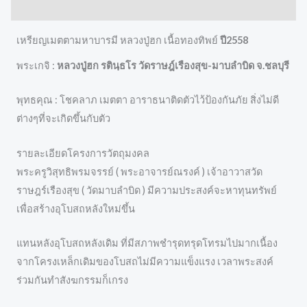
Reviews (0)
เหรียญเมตตามหาบารมี หลวงปู่ฮก เนื้อทองทิพย์
ปี2558
พระเกจิ :
หลวงปู่ฮก รตินฺธโร วัดราษฎ์เรืองสุข-มาบลำบิด จ.ชลบุรี
พุทธคุณ : โชคลาภ เมตตา อาราธนาติดตัวไว้ป้องกันภัย สิ่งไม่ดี
ต่างๆที่จะเกิดขึ้นกับตัว
รายละเอียดโครงการวัตถุมงคล
พระครูวิสุทธิพรมจรรย์ ( พระอาจารย์ณรงค์ ) เจ้าอาวาสวัด
ราษฎร์เรืองสุข ( วัดมาบลำบิด ) มีความประสงค์จะหาทุนทรัพย์
เพื่อสร้างอุโบสถหลังใหม่ขึ้น
แทนหลังอุโบสถหลังเดิม ที่มีสภาพชำรุดทรุดโทรมไปมากเนื้อง
จากโครงเหล็กเดิมของโบสถไม่มีความแข็งแรง เวลาพระสงค์
ร่วมกันทำสังฆกรรมก็เกรง