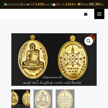
Skip
1
1,619
1,613
282,383
ออนไลน์อยู่:
คน
|
วันนี้:
คน
▲ 6
|
เมื่อวาน:
คน
|
ทั้งหมด:
คน
to
content