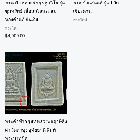
พระกริ่ง หลวงพ่อพุธ ฐานิโย รุ่น
พระเจ้าแสนแส้ รุ่น 1 วัด
ขุมทรัพย์ เนื้อนวโลหะผสม
เชียงคาน
ทองคำแท้ ก้นเงิน
พระใหม่
พระใหม่
฿
4,000.00
พระคำข้าว รุ่น2 หลวงพ่อฤาษีลิง
ดำ วัดท่าซุง อุทัยธานี พิมพ์
พระบาทขีด