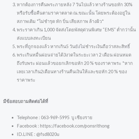
หากต้องการคืนพระภายหลัง 7 วันไปแล้ว ทางร้านขอหัก 30%
หรือรับซื้อคืนตามราคาตลาด ณ.ขณะนั้น โดยพระต้องอยู่ใน
สภาพเดิม *ไม่ชำรุด หัก บิ่น เสียสภาพ ล้างผิว*
พระราคาเกิน 1,000 จัดส่งโดยพัสดุด่วนพิเศษ “EMS” ต่ำกว่านั้น
ส่งแบบลงทะเบียน
พระที่ถูกจองแล้ว หากเกิน5 วันยังไม่ชำระเงินถือว่าสละสิทธิ์
พระเกินหมื่นผ่อนจ่ายได้3งวดในระยะเวลา 2 เดือน ผ่อนหมด
ถึงรับพระ ผ่อนแล้วขอยกเลิกขอหัก 20 % ของราคาพระ *หาก
เลยเวลาเกิน2เดือนทางร้านคืนเงินให้และขอหัก 20 % ของ
ราคาพระ
มีข้อสอบถามติดต่อได้ที่
Telephone : 063-969-5995 บู เชียงราย
Facebook : https://facebook.com/ponsrithong
ID.LINE : @fsd8020u