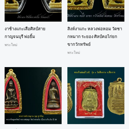
งาช้างแกะเสือศิลป์สาย
สิงห์งาแกะ หลวงพ่อหอม วัดชา
กาญจนบุรี พ่อยิ้ม
กหมาก ระยอง ศิลป์คอไก่ยก
ขากวักทรัพย์
พระใหม่
พระใหม่