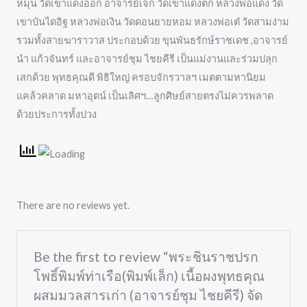
หมุน วัดเขาแดงออก อาจารย์เจ็ก วัดเขาแดงตก หลวงพ่อแดง วัด
เขาบันไดอิฐ หลวงพ่อเงิน วัดดอนยายหอม หลวงพ่อเต๋ วัดสามง่าม
รวมทั้งสายฆาราวาส ประกอบด้วย ขุนพันธรักษ์ราชเดช ,อาจารย์
นำ แก้วจันทร์ และอาจารย์ชุม ไชยคีรี เป็นแม่งานและร่วมปลุก
เสกด้วย พุทธคุณดี พิธิใหญ่ ครอบจักรวาลฯ เมตตามหานิยม
แคล้วคลาด มหาอุตน์ เป็นเลิศฯ…ลูกศิษย์สายตรงไม่ควรพลาด
ด้วยประการทั้งปวง
There are no reviews yet.
Be the first to review “พระชินราชปรก
โพธิ์พิมพ์ท่าเรือ(พิมพ์เล็ก) เนื้อผงพุทธคุณ
ผสมมวลสารเก่า (อาจารย์ชุม ไชยคีรี) จัด