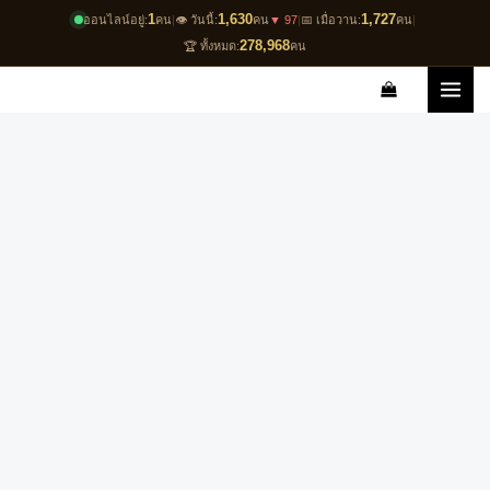
Skip
1
1,630
1,727
ออนไลน์อยู่:
คน
|
👁️ วันนี้:
คน
▼ 97
|
📅 เมื่อวาน:
คน
|
to
278,968
🏆 ทั้งหมด:
คน
content