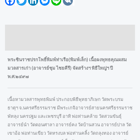
Description
Reviews (0)
พระชินราชปรกโพธิ์พิมพ์ท่าเรือ(พิมพ์เล็ก) เนื้อผงพุทธคุณผสม
มวลสารเก่า (อาจารย์ชุม ไชยคีรี) จัดสร้างฯ พิธีใหญ่ฯ ปี
พ.ศ.๒๔๙๗
เนื้อหามวลสารพุทธพิมพ์ ประกอบพิธีพุทธาภิเษก วัดพระบรม
ธาตุฯ จ.นครศรีธรรมราช มีพระเกจิอาจารย์สายนครศรีธรรมราช
พัทลุง นครปฐม และเพชรบุรี อาทิ พ่อท่านคล้าย วัดสวนขันธุ์
อาจารย์นำ วัดดอนศาลา อาจารย์คง วัดบ้านสวน อาจารย์ปาล วัด
เขาอ้อ พ่อท่านเขียว วัดหรงบล พ่อท่านคลิ้ง วัดถลุงทอง อาจารย์