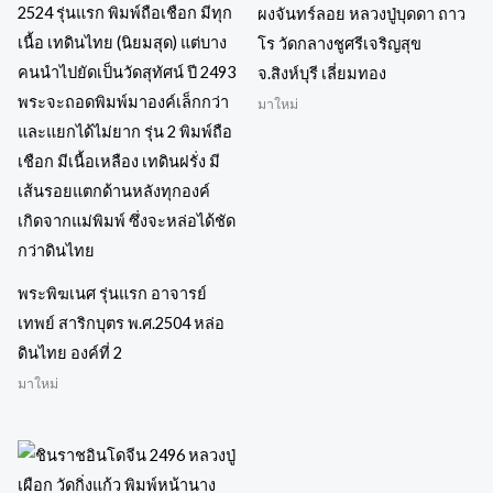
ผงจันทร์ลอย หลวงปู่บุดดา ถาว
โร วัดกลางชูศรีเจริญสุข
จ.สิงห์บุรี เลี่ยมทอง
มาใหม่
พระพิฆเนศ รุ่นแรก อาจารย์
เทพย์ สาริกบุตร พ.ศ.2504 หล่อ
ดินไทย องค์ที่ 2
มาใหม่