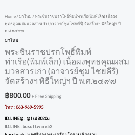
Home
/
มาใหม่
/ พระชินราชปรกโพธิ์พิมพ์ท่าเรือ(พิมพ์เล็ก) เนื้อผง
พุทธคุณผสมมวลสารเก่า (อาจารย์ชุม ไชยคีรี) จัดสร้างฯ พิธีใหญ่ฯ ปี
พ.ศ.๒๔๙๗
มาใหม่
พระชินราชปรกโพธิ์พิมพ์
ท่าเรือ(พิมพ์เล็ก) เนื้อผงพุทธคุณผสม
มวลสารเก่า (อาจารย์ชุม ไชยคีรี)
จัดสร้างฯ พิธีใหญ่ฯ ปี พ.ศ.๒๔๙๗
฿
800.00
+ Free Shipping
โทร : 063-969-5995
ID.LINE@ :
@fsd8020u
ID.LINE
:
busoftware52
Facebook : พลศรีทอง พระเครื่อง โดย บู เชียงราย