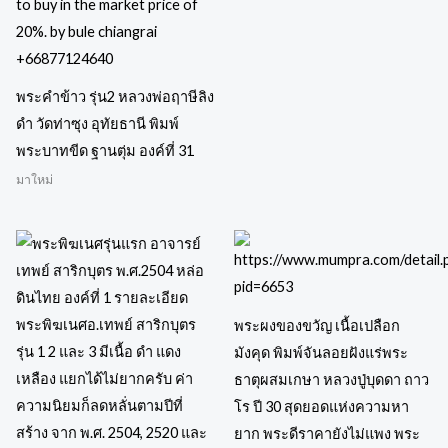
พระคำข้าว รุ่น2 หลวงพ่อฤาษีลิง
ดำ วัดท่าซุง อุทัยธานี พิมพ์
พระบาทขีด ฐานตุ่ม องค์ที่ 31
มาใหม่
พระผงของขวัญ เนื้อเปลือก
มังคุด พิมพ์จันลอยฝังแร่พระ
ธาตุผสมเกษา หลวงปู่บุดดา ถาว
โร ปี 30 สุดยอดแห่งความหา
ยาก พระดีราคายังไม่แพง พระ