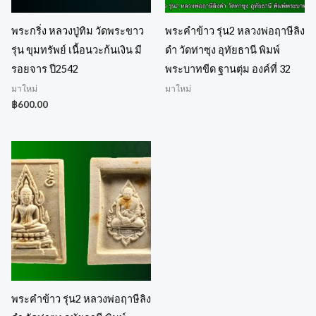
พระกริ่ง หลวงปู่ทิม วัดพระขาว
พระคำข้าว รุ่น2 หลวงพ่อฤาษีลิง
รุ่น ขุมทรัพย์ เนื้อนวะก้นเงิน มี
ดำ วัดท่าซุง อุทัยธานี พิมพ์
รอยจาร ปี2542
พระบาทขีด ฐานตุ่ม องค์ที่ 32
มาใหม่
มาใหม่
฿
600.00
พระคำข้าว รุ่น2 หลวงพ่อฤาษีลิง