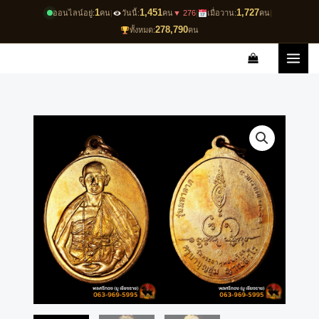
Skip
1
1,451
1,727
ออนไลน์อยู่:
คน
|
วันนี้:
คน
▼ 276
|
เมื่อวาน:
คน
|
to
278,790
ทั้งหมด:
คน
content