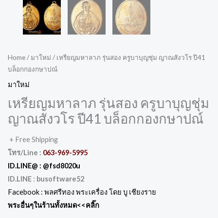
Home
/
มาใหม่
/ เหรียญมหาลาภ รุ่นสอง ครูบาบุญชุ่ม ญาณสังวโร ปี41
บล็อกกองกษาปณ์
มาใหม่
เหรียญมหาลาภ รุ่นสอง ครูบาบุญชุ่ม
ญาณสังวโร ปี41 บล็อกกองกษาปณ์
+ Free Shipping
โทร/Line :
063-969-5995
ID.LINE@ :
@fsd8020u
ID.LINE
:
busoftware52
Facebook :
พลศรีทอง พระเครื่อง โดย บู เชียงราย
พระอื่นๆในร้านทั้งหมด
<<คลิ๊ก