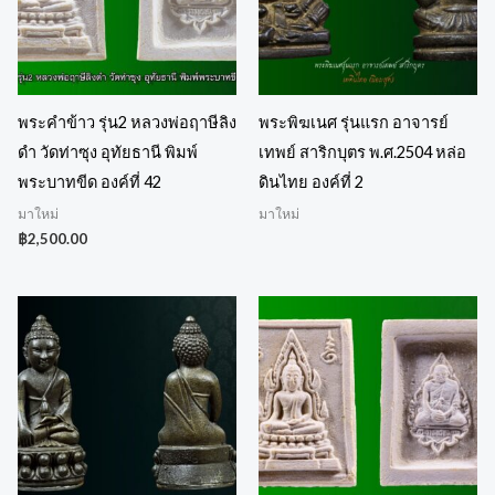
พระคำข้าว รุ่น2 หลวงพ่อฤาษีลิง
พระพิฆเนศ รุ่นแรก อาจารย์
ดำ วัดท่าซุง อุทัยธานี พิมพ์
เทพย์ สาริกบุตร พ.ศ.2504 หล่อ
พระบาทขีด องค์ที่ 42
ดินไทย องค์ที่ 2
มาใหม่
มาใหม่
฿
2,500.00