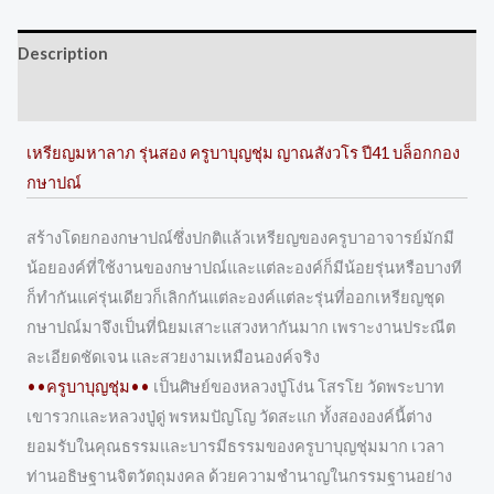
Description
Reviews (0)
เหรียญมหาลาภ รุ่นสอง ครูบาบุญชุ่ม ญาณสังวโร ปี41 บล็อกกอง
กษาปณ์
สร้างโดยกองกษาปณ์ซึ่งปกติแล้วเหรียญของครูบาอาจารย์มักมี
น้อยองค์ที่ใช้งานของกษาปณ์และแต่ละองค์ก็มีน้อยรุ่นหรือบางที
ก็ทำกันแค่รุ่นเดียวก็เลิกกันแต่ละองค์แต่ละรุ่นที่ออกเหรียญชุด
กษาปณ์มาจึงเป็นที่นิยมเสาะแสวงหากันมาก เพราะงานประณีต
ละเอียดชัดเจน และสวยงามเหมือนองค์จริง
••ครูบาบุญชุ่ม••
เป็นศิษย์ของหลวงปู่โง่น โสรโย วัดพระบาท
เขารวกและหลวงปู่ดู่ พรหมปัญโญ วัดสะแก ทั้งสององค์นี้ต่าง
ยอมรับในคุณธรรมและบารมีธรรมของครูบาบุญชุ่มมาก เวลา
ท่านอธิษฐานจิตวัตถุมงคล ด้วยความชำนาญในกรรมฐานอย่าง