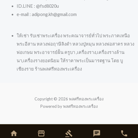
ID.LINE : @fsd8020u
e-mail : adipong.kh@gmail.com
ให้เช่า รับเช่าพระเครื่อง พระคณาจารย์ทั่วไป พระภาคเหนือ
พระอีสาน หลวงพ่อฤาษีลิงดำ หลวงปู่หมุน หลวงพ่อสาคร หลวง
พ่อเกษม พระอาจารย์ฝั้น ครูบา ,เครื่องราง,เครื่องรางล้าน
นา,เครื่องรางยอดนิยม ให้ราคาพระเป็นมารตฐาน โดย บู
เชียงราย ร้านพลศรีทองพระเครื่อง
Copyright © 2026 พลศรีทองพระเครื่อง
Powered by พลศรีทองพระเครื่อง
home
storefront
gavel
chat
phone