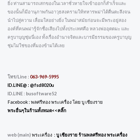
ยิ่ง ท่านสามารถเสกของในเวลาชั่วหายใจเข้าออกก็สำเร็จและ
ของนั้นก็มีอานุภาพกันอาวุธสงครามให้ทหารพม่าได้ตื่นตะลึงจน
นำไปสู่ความ เลื่อมใสอย่างยิ่ง ในพม่าสมัยก่อนจะมีพระอยู่สอง
องค์ที่คนพม่ารู้จักชื่อเสียงไปทั้งประเทศคือ หลวงพ่ออุตตมะ และ
ครูบาบุญชุ่มนี่เอง ทั้งเรื่องอำนาจจิตและบารมีธรรมของครูบาบุญ
ชุ่มไม่ใช่ของที่มองข้ามได้เลย
โทร/Line :
063-969-5995
ID.LINE@ :
@fsd8020u
ID.LINE
:
busoftware52
Facebook :
พลศรีทอง พระเครื่อง โดย บู เชียงราย
พระอื่นๆในร้านทั้งหมด
<<คลิ๊ก
web (main)
พระเครื่อง :
บู เชียงราย ร้านพลศรีทอง พระเครื่อง