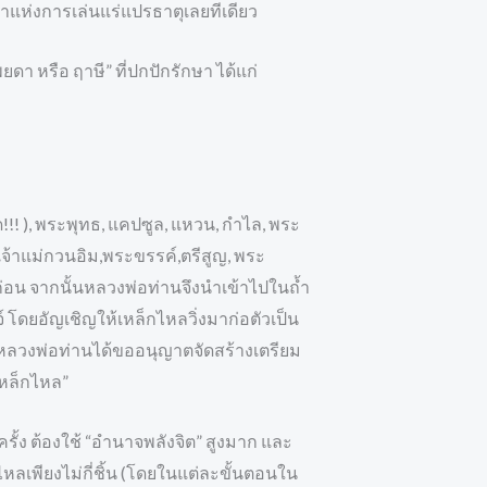
าแห่งการเล่นแร่แปรธาตุเลยทีเดียว
ดา หรือ ฤาษี” ที่ปกปักรักษา ได้แก่
!! ), พระพุทธ, แคปซูล, แหวน, กำไล, พระ
้าแม่กวนอิม,พระขรรค์,ตรีสูญ, พระ
ว้ก่อน จากนั้นหลวงพ่อท่านจึงนำเข้าไปในถ้ำ
์ โดยอัญเชิญให้เหล็กไหลวิ่งมาก่อตัวเป็น
ที่หลวงพ่อท่านได้ขออนุญาตจัดสร้างเตรียม
งเหล็กไหล”
รั้ง ต้องใช้ “อำนาจพลังจิต” สูงมาก และ
หลเพียงไม่กี่ชิ้น (โดยในแต่ละขั้นตอนใน