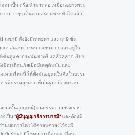
หล็กมาปั๊ม หรือ นำมาหล่อ เหมือนอย่างพระ
้หายากมากๆๆ เดินตามสนามพระทั่วไปแล้ว
1 ภพภูมิ ทั้งยังมีเทพยดา และ ฤาษี ชั้น
่มีอากาศค่อนข้างหนาวเย็นมาก และอยู่ใน
์ขั้นสูง คงกระพันชาตรี แคล้วคลาด เรียก
ือ) เตือนภัยเมื่อมีเหตุคับขัน และ
ล็กไหลนี้ ให้ตั้งมั่นอยู่แต่ในศีลในธรรม
ารมีธรรมสูงมาก ที่เป็นผู้ปกป้องครอบ
ี่มีฌาณขั้นอุกฤษณ์) คนธรรมดาอย่างเราๆ
องเป็น “
ผู้มีบุญญาธิการบารมี”
และต้องมี
 ท่านบอกว่าใครได้ครอบครองไว้จะมี
กปักรักษา มีโชคลาภ เลื่อนยศ เลื่อน