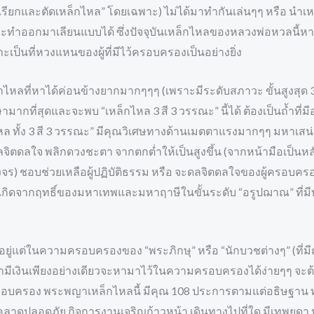
ารเรียกและตัดเหล็กไหล” โดยเฉพาะ) ไม่ได้มาทำกันเล่นๆๆ หรือ นำเ
กที่จะทำออกมาเลียนแบบได้ ซึ่งปัจจุบันเหล็กไหลของหลวงพ่อหวลนี
าะเป็นที่หวงแหนของผู้ที่มีไว้ครอบครองเป็นอย่างยิ่ง
นเหล็กไหลที่หาได้ค่อนข้างยากมากๆๆๆ (เพราะมีระดับสภาวะ ขั้นสูงสุด 3
ากที่สุดและจะพบ “เหล็กไหล 3 สี 3 วรรณะ” นี้ได้ ต้องเป็นถ้ำที
ล ทั้ง 3 สี 3 วรรณะ” มีคุณวิเศษทางด้านเมตตาแรงมากๆๆ มหาเสน่ห
จิตดลใจ พลิกดวงชะตา จากตกต่ำให้เป็นสูงขึ้น (จากหน้ามือเป็นหลังม
) ชอบช่วยเหลือผู้ปฏิบัติธรรม หรือ จะดลจิตดลใจของผู้ครอบครองเห
ะเกิดจากฤทธิ์ของมหาเทพและมหาฤาษีในขั้นระดับ “อรูปฌาณ” ที่มีบ
กได้อยู่แต่ในความครอบครองของ “พระภิกษุ” หรือ “นักบวชต่างๆ” (ท
ว่ามีเงินเพียงอย่างเดียวจะหามาไว้ในความครอบครองได้ง่ายๆๆ จะต้
ผู้ครอบครอง พระพญาเหล็กไหลนี้ มีคุณ 108 ประการตามแต่อธิษฐาน
วคลาดปลอดภัย กิจการงานเจริญก้าวหน้า เดินทางไปที่ใด มีเทพยดา ป