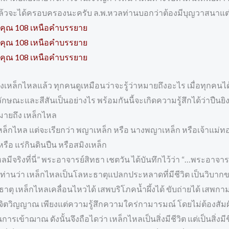
นแล้วจะได้ครอบครองนะครับ ล.พ.หวลท่านบอกว่าต้องมีบุญวาสนาแ
คุณ 108 เหนือคำบรรยาย
คุณ 108 เหนือคำบรรยาย
คุณ 108 เหนือคำบรรยาย
ึงเหล็กไหลแล้ว ทุกคนดูเหมือนว่าจะรู้ว่าหมายถึงอะไร เมื่อทุกคนไ
ักษณะและสีสันเป็นอย่างไร พร้อมกันนี้จะเกิดความรู้สึกได้ว่าปืน
มายถึง เหล็กไหล
เหล็กไหล แต่จะเรียกว่า พญาเหล็ก หรือ นางพญาเหล็ก หรือเจ้าแม่ท
 หรือ แร่กินดินปืน หรือสมิงเหล็ก
จริงที่นี่” พระอาจารย์สิทธา เชตวัน ได้บันทึกไว้ว่า “…พระอาจาร
ยต่อท่านว่า เหล็กไหลเป็นโลหะธาตุแปลกประหลาดที่มีชีวิต เป็นวิ
ตุ เหล็กไหลเคลื่อนไหวได้ เสพบริโภคน้ำผึ้งได้ ขับถ่ายได้ เสพกามไ
ิญญาณ เพียงแต่ความรู้สึกความใคร่กามารมณ์ โดยไม่ต้องสัมผัสก
เข้าฌาณ ดังนั้นจึงถือไดว่า เหล็กไหลเป็นสิ่งมีชีวิต แต่เป็นสิ่ง