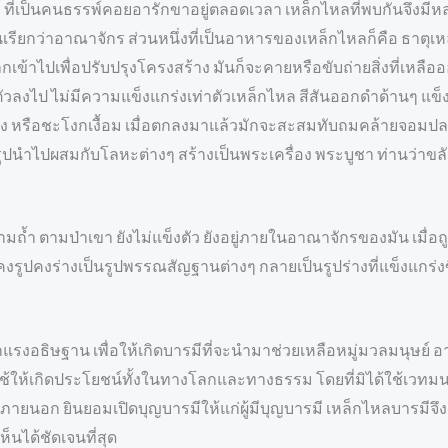
กษ์ ที่เป็นคนธรรพ์คอยอารักขาอยู่ตลอดเวลา เหล็กไหลที่พบกันจึงม
เรียกว่าอาณาจักร ส่วนหนึ่งที่เป็นอาหารของเหล็กไหลก็คือ ธาตุเหล็
็กเข้าไปเพื่อปรับปรุงโครงสร้าง มันก็จะคายหรือขับถ่ายสิ่งที่เหลือ
ี่ผุตัวลงไป ไม่มีความแข็งแกร่งเท่าตัวเหล็กไหล สีสันออกดำด้านๆ 
สูง หรือชะโงกเงื้อม เมื่อตกลงมาแล้วมักจะสะสมทับถมคล้ายจอมปลวก
ปนำไปผสมกับโลหะต่างๆ สร้างเป็นพระเครื่อง พระบูชา ท่านว่าขลังม
ู่ตามถ้ำ ตามป่าเขา ยังไม่แข็งตัว ยังอยู่ภายในอาณาจักรของมัน 
ูปคงร่างเป็นรูปพรรณสัญฐานต่างๆ กลายเป็นรูปร่างที่แข็งแกร่งข
ากแรงอธิษฐาน เพื่อให้เกิดบารมีที่จะนำมาช่วยเหลือหมู่มวลมนุษ
ใช้ให้เกิดประโยชน์ทั้งในทางโลกและทางธรรม โดยที่มิได้ใช้เวทมนตร
ภายนอก ยินยอมเปิดบุญบารมีให้แก่ผู้มีบุญบารมี เหล็กไหลบารมีจึ
็นได้ชัดเจนที่สุด