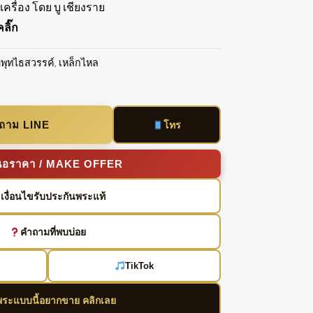
ครื่อง โดย บู เชียงราย
ลิ๊ก
ดพุทไธสวรรค์
,
เหล็กไหล
บถาม LINE
โทร
นอราคา / MAKE OFFER
เงื่อนไขรับประกันพระแท้
คำถามที่พบบ่อย
TikTok
พระแบบนี้อยากขาย คลิกเลย