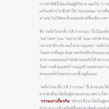
การทำพิธีนี้ ต้องเป็นผู้มีวิชาอาคมใน “ก
เครื่องทั่วๆไป ซึ่งทำให้ “ของปลอม” ยา
ท่านจะไม่ได้พบเห็นเลยแม้แต่ชิ้นเดียว เพร
ซึ่ง “เหล็กไหล ทั้ง 3 สี 3 วรรณะ” นี้ เป็
“มหาเทพ” และ “มหาฤาษี” ลงมาปกปักรักษาม
กลางป่าลึก บริเวณใจกลางหุบเขา “เหล็กไห
โชคลาภขั้นสูง บันดาลทรัพย์สินเงินทอง ดล
สามารถล่องหนกำบังตัวหลบภัยได้ (ครบวงจร
ในความดี มุ่งแต่สร้างบุญสร้างกุศล เพรา
ครองเหล็กไหลประเภทนี้ อยู่นั้นเอง
“เหล็กไหล ทั้ง 3 สี 3 วรรณะ” นี้ มักจะต
ยากนักที่จะได้เป็นผู้ครอบครอง เพราะใช่
“
กรรมเก่าเกี่ยวกัน
” จริงๆๆ จึงจะได้เป็น
อำนาจ บารมี เหนือผู้อื่นพกพาติดตัวแคล้