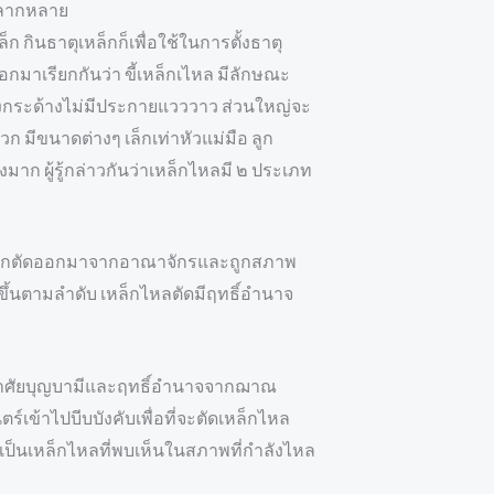
ีหลากหลาย
ก กินธาตุเหล็กก็เพื่อใช้ในการตั้งธาตุ
ออกมาเรียกกันว่า ขี้เหล็กเไหล มีลักษณะ
แข็งกระด้างไม่มีประกายแวววาว ส่วนใหญ่จะ
 มีขนาดต่างๆ เล็กเท่าหัวแม่มือ ลูก
าก ผู้รู้กล่าวกันว่าเหล็กไหลมี ๒ ประเภท
เมื่อถูกตัดออกมาจากอาณาจักรและถูกสภาพ
ึ้นตามลำดับ เหล็กไหลตัดมีฤทธิ์อำนาจ
ย์ อาศัยบุญบามีและฤทธิ์อำนาจจากฌาณ
์เข้าไปบีบบังคับเพื่อที่จะตัดเหล็กไหล
งเป็นเหล็กไหลที่พบเห็นในสภาพที่กำลังไหล