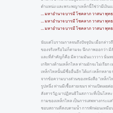
ตำแหน่ง และพระพญาเหล็กนี้ใช่ว่ามีเงิ
… มหาอำนาจ บารมี โชคลาภ วาสนา พุทธ
… มหาอำนาจ บารมี โชคลาภ วาสนา พุทธ
… มหาอำนาจ บารมี โชคลาภ วาสนา พุทธ
นับแต่โบราณกาลจนถึงปัจจุบัน เมื่อกล่าวถ
ของจริงหรือไม่ก็ตามจะ นึกภาพออกว่า มีล
และที่สำคัญก็คือ มีความมันแวววาว นั่นห
เกจิทางด้านเหล็กไหล ท่านมักจะไม่เรียก 
เหล็กไหลนั้นมีชื่ออื่นอีก ได้แก่ เหล็กหลาย
จากข้อความบางส่วนของหนังสือ “เหล็กไหลมี
รูปหนึ่ง ท่านมีเชื้อสายเขมร ท่านเปิดเผ
สังสารวัฏ มาปฏิสนธิในสภาวะที่เป็นโลหะธา
กามของเหล็กไหล เป็นการเสพทางกระแสจิตว
ชอบสถานที่สงบตามน้ำ การพักผ่อนเหมือนการ