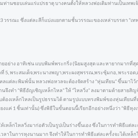
ท่านชอบเล่นแร่แปรธาตุ บางคนตั้งให้หลวงพ่อเดิมท่านเป็นเทพเจ้
กัน 3 วรรณะ ซึ่งแต่ละสีก็แบ่งแยกตามชั้นวรรณะของเหล่าบรรดา “เทพย
อย่าง อาทิเช่น แบบพิมพ์พระกริ่ง (นิยมสูงสุด และหายากมากที่สุด!
ที่ 5, พระสมเด็จ,พระนางพญา,พระผงสุพรรณ,พระซุ้มกอ, พระรอด,เจ
กไหลแต่ละพิมพ์นั้น หลวงพ่อหวลจะต้องจัดสร้าง “หุ่นเทียน” ขึ้นมาไ
่านจึงทำ “พิธีอัญเชิญเหล็กไหล” ให้ “ไหลวิ่ง” ลงมาตามด้ายสายสิญจ
จะจับต้องเหล็กไหลเป็นรูปธรรมได้ ตามรูปแบบทรงพิมพ์ของหุ่นเทียน
งแค่ 1 ชิ้นเท่านั้น) ซึ่งพิธีในขั้นตอนนี้เรียกอีกอย่างหนึ่งว่า “พิธีหุ
หล็กไหลวิ่งมาก่อตัวเป็นรูปเป็นร่างขึ้นเอง ซึ่งในการทำพิธีแต่ละค
ยะเวลาในการหุงนานมาก จึงทำให้ในการทำพิธีแต่ละครั้งจะได้เหล็กไ