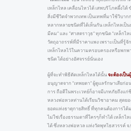
เหล็กไหล เคลื่อนไหวได้ เสพบริโภคผึ้งได้ ข
สิ่งมีชีวิตจำพวกเทพ เป็นเทพที่มาใช้วิบาก
หลากหลายชนิดที่ได้เห็นกัน เหล็กไหลเป็นธา
มีคม” และ “ศาสตราวุธ” ทุกชนิด “เหล็กไหล
วัตถุอาถรรพ์ที่มีราคาแพง เพราะเป็นที่รู้จ
เหล็กไหลไว้ในความครอบครองหรือพกพาติดต
ชนิด ได้อย่างอัศจรรย์นั่นเอง
ผู้ที่จะทำพิธีตัดเหล็กไหลได้นั้น
จะต้องเป็นผ
อนุญาตจาก “เทพยดา” ผู้ดูแลรักษาเสียก่อน
การ ถือดีในพระเวทย์ก็อาจมีเภทภัยถึงแก่ชี
หลวงพ่อหวลท่านได้เรียนวิชาอาคม สุดยอ
ยอดแห่งธาตุกายสิทธิ์ ที่ทุกคนต้องการได
ไม่ใช่เรื่องธรรมดาที่ใครๆก็ทำได้ เหล็กไห
ได้ ซึ่งหลวงพ่อหวล แห่งวัดพุทไธสวรรค์ 