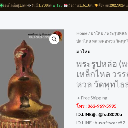
1
1,738
1,613
282,502
ออนไลน์อยู่:
คน
|
วันนี้:
คน
▲ 125
|
เมื่อวาน:
คน
|
ทั้งหมด:
คน
Home
/
มาใหม่
/ พระรูปหล่อ
ปลาไหล หลวงพ่อหวล วัดพุท
มาใหม่
พระรูปหล่อ (พ
เหล็กไหล วร
หวล วัดพุทไธ
+ Free Shipping
โทร :
063-969-5995
ID.LINE@ :
@fsd8020u
ID.LINE
:
busoftware52