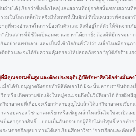
ับถ่ายได้ (เรียกว่าขี้เหล็กไหล)และสถานที่อยู่อาศัยนั้นชอบสถานที่ส
กรรมในโลก เหล็กไหลจึงมีทั้งเทพที่เป็นยักษ์ ที่เป็นคนธรรพ์คอยอาร
ตุที่ทรงอำนาจในการป้องกันตัว และ สิ่งที่อยู่ใกล้ตัว ให้พ้นจากภั
” เป็นสสารที่มีชีวิตเป็นอมตะ และ หาได้ยากยิ่ง ต้องมีพิธีกรรมมาก
ักกันอย่างแพร่หลาย และ เป็นที่เข้าใจกันทั่วไปว่า เหล็กไหลมีอานุภา
ัว และจะได้รับความคุ้มครองให้ปลอดภัยจาก “อุบัติภัยร้ายแรง”
ู้ที่มีคุณธรรมชั้นสูง และต้องประพฤติปฏิบัติรักษาศีลได้อย่างมั่นค
 เมื่อได้รับอนุญาตจึงค่อยทำพิธีตัดเอาได้ มิฉะนั้น หากเราขืนตั
วิต หรือ เกิดความขัดแย้งในหมู่คณะจนถึงขั้นวิบัติเอาได้ ด้วยอิทธ
ดวิชาอาคมที่เกือบจะเรียกว่าสาบสูญไปแล้ว ได้แก่วิชาอาคมเรีย
้มาครอบครอง วิชาอาคมเรียกหรือเชิญเหล็กไหลนั้นไม่ใช่จะเปิดเผย
ลเป็นธาตุกายสิทธิ์…..ย่อมเป็นอันตรายต่อผู้ที่จิตไม่บริสุทธิ์ หาก
จ.พระนครศรีอยุธยา ท่านได้เล่าเรียนศึกษาวิชา “การเรียกและตัดเห