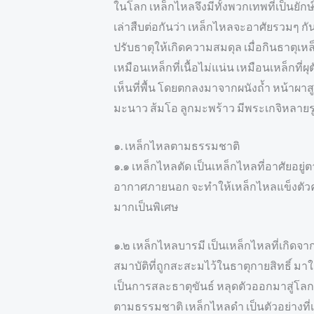
ในโลก เหล็กไหลจึงมีทั้งพวกเทพที่เป็นยั
เล่าสืบต่อกันว่า เหล็กไหลจะอาศัยรวมๆ กัน
ปรับธาตุให้เกิดความสมดุล เมื่อกินธาตุเหล
เหมือนเหล็กที่เนื้อไม่แน่น เหมือนเหล็กท
เห็นที่พื้น โดยตกลงมาจากผนังถ้ำ หน้าผา
มะนาว ส้มโอ ลูกมะพร้าว มีพระเกจิหลายรู
๑. เหล็กไหลตามธรรมชาติ
๑.๑ เหล็กไหลตัด เป็นเหล็กไหลที่อาศัยอย
อากาศภายนอก จะทำให้เหล็กไหลแข็งตัวคงร
มากเป็นพิเศษ
๑.๒ เหล็กไหลบารมี เป็นเหล็กไหลที่เกิดจ
สมาบัติที่ถูกสะสะมไว้ในธาตุกายสิทธิ์ มา
เป็นการสละธาตุขันธ์ หลุดตัวออกมาสู่โลก
ตามธรรมชาติ เหล็กไหลดำ เป็นตัวอย่างที่เห