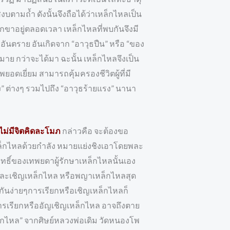
งบตามถ้ำ ดังนั้นจึงถือได้ว่าเหล็กไหลเป็น
ักขาอยู่ตลอดเวลา เหล็กไหลที่พบกันจึงมี
ยอันตราย อันเกิดจาก “อาวุธปืน” หรือ “ของ
มาย กว่าจะได้มา ฉะนั้น เหล็กไหลจึงเป็น
พยอดเยี่ยม สามารถคุ้มครองชีวิตผู้ที่มี
 ต่างๆ รวมไปถึง “อาวุธร้ายแรง” นานา
ง ไม่มีจิตคิดละโมภ
กล่าวคือ จะต้องขอ
ดเหล็กไหลด้วยกำลัง หมายแย่งชิงเอาโดยพละ
ิฤทธิ์ของเทพยดาผู้รักษาเหล็กไหลนั้นเอง
กและเชิญเหล็กไหล หรือพญาเหล็กไหลสุด
กันง่ายๆการเรียกหรือเชิญเหล็กไหลก็
ทำการเรียกหรืออัญเชิญเหล็กไหล อาจถึงตาย
ล็กไหล” จากศิษย์หลวงพ่อเดิม วัดหนองโพ