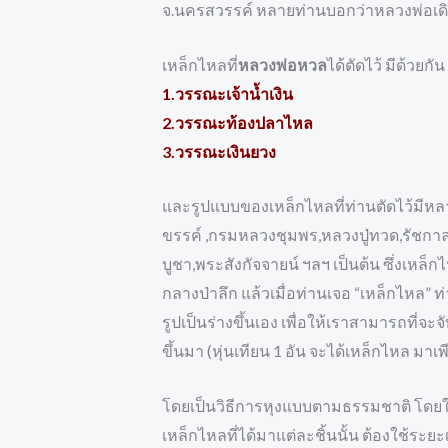
จ.นครสวรรค์ หลายท่านบอกว่าหลวงพ่อเดิม
เหล็กไหลที่
หลวงพ่อหวล
ได้ตัดไว้ มีด้วย
1.วรรณะเจ้าน้ำเงิน
2.วรรณะท้องปลาไหล
3.วรรณะเงินยวง
และรูปแบบของเหล็กไหลที่ท่านตัดไว้มีหลาย
ขรรค์ ,กรมหลวงชุมพร,หลวงปู่ทวด,รัชกาล
บูชา,พระสังกัจจายน์ ฯลฯ เป็นต้น ซึ่งเหล็
กลางป่าลึก แล้วเมื่อท่านเจอ “เหล็กไหล” ท
รูปเป็นร่างขึ้นเอง เพื่อให้เราสามารถที่
ขึ้นมา (หุ่นเทียน 1 อัน จะได้เหล็กไหล มาเพีย
โดยเป็นวิธีการหุงแบบตามธรรมชาติ โดยให้เ
เหล็กไหลที่ได้มาแต่ละชิ้นนั้น ต้องใช้ระ