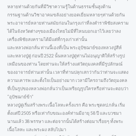
หลายท่านด้วยกันที่มีวิชาความรู้ในด้านธรรมชั้นสูงด้าน
กรรมฐานด้านวิชาอาคมขลังอย่างยอดเยี่ยมหลายๆท่านด้วยกัน
พระอาจารย์หลายท่านสมัยก่อนในกรุงเก่าที่ลงตำราพิชัยสงคราม
ได้ในจังหวัดต่างๆของเมืองไทยไม่มีที่ไหนบอกเอาไว้เลยว่าลง
เครื่องพิชัยสงครามได้มีแต่ที่กรุงเก่าเท่านั้น
และหลวงพ่อกลั่น ท่านนี้เองที่เป็น พระอุปัชฌาย์ของหลวงปู่สีห์
และหลวงปู่ดู่ ก่อนปี 2522 นั้นหลวงปู่ดู่ท่านไม่อนุญาติให้สร้างรูป
เหมือนของท่าน โดยท่านจะให้สร้างแต่วัตถุมงคลที่มีรูปลักษณ์
ของอาจารย์ท่านเท่านั้น เวลาที่ท่านปลุกเสกว่ากันว่าท่านจะแสดง
ความเคารพ และตั้งใจเป็นอย่างมาก เวลามีใครถามถึงวัตถุมงคล
ที่เป็นรูปของหลวงพ่อกลั่นว่าเป็นเหรียญรูปใครหรือท่านจะตอบว่า
“อุปัชฌาย์ข้า”
หลวงปู่ดู่เริ่มสร้างพระเนื้อโลหะครั้งแรก คือ พระชุดลป.กลั่น เริ่ม
ตั้งแต่ปี 2505 หรือเท่ากับขณะองค์ท่านมีอายุ 58 ปี และบวชมา
นานแล้ว 38 พรรษา และต่อจากนั้นได้สร้างต่อมาเรื่อยๆ ทั้งพระ
เนื้อโลหะ และพระผง สลับไปมา