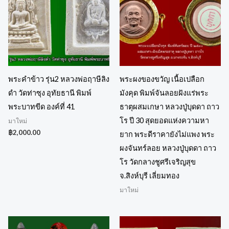
พระคำข้าว รุ่น2 หลวงพ่อฤาษีลิง
พระผงของขวัญ เนื้อเปลือก
ดำ วัดท่าซุง อุทัยธานี พิมพ์
มังคุด พิมพ์จันลอยฝังแร่พระ
พระบาทขีด องค์ที่ 41
ธาตุผสมเกษา หลวงปู่บุดดา ถาว
โร ปี 30 สุดยอดแห่งความหา
มาใหม่
฿
2,000.00
ยาก พระดีราคายังไม่แพง พระ
ผงจันทร์ลอย หลวงปู่บุดดา ถาว
โร วัดกลางชูศรีเจริญสุข
จ.สิงห์บุรี เลี่ยมทอง
มาใหม่