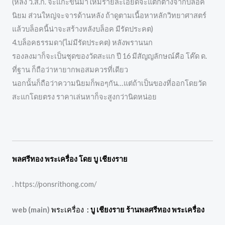
(หลัง ว.ส.ก. จะแกะขึ้นมาใหม่รายละเอียดจะแตกต่างจากบล็อค
นิยม ส่วนใหญ่จะจารด้านหลัง ถ้าดูตามเนื้อหาหลักวิทยาศาสตร์
แล้วบล็อคนี้น่าจะสร้างหลังบล็อค มีรัดประคต)
4.บล็อคธรรมดา(ไม่มีรัดประคต) หลังพรานนก
รองลงมาก็จะเป็นชุดของวัดสะแก ปี 16 มีสัญญลักษณ์คือ โค๊ด ด.
ที่ฐาน ก็ถือว่าหายากพอสมควรที่เดียว
นอกนั้นก็ถือว่าความนิยมก็พอๆกัน…แต่ถ้าเป็นของที่ออกโดยวัด
สะแกโดยตรง ราคาเล่นหาก็จะสูงกว่านิดหน่อย
พลศรีทอง พระเครื่อง โดย บู เชียงราย
. https://ponsrithong.com/
web (main)
พระเครื่อง :
บู เชียงราย ร้านพลศรีทอง พระเครื่อง