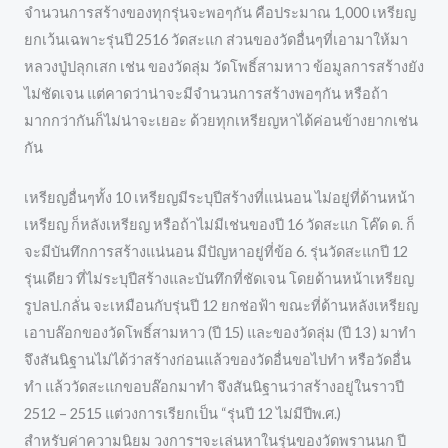
จำนวนการสร้างของทุกรุ่นจะพอๆกัน คือประมาณ 1,000 เหรียญ
ยกเว้นเฉพาะรุ่นปี 2516 วัดสะแก ส่วนของวัดอื่นๆที่เอามาให้มา
หลวงปู่ปลุกเสก เช่น ของวัดลุ่ม วัดโพธิ์สามหาว ข้อมูลการสร้างยัง
ไม่ชัดเจน แต่คาดว่าน่าจะมีจำนวนการสร้างพอๆกัน หรือถ้า
มากกว่ากันก็ไม่น่าจะเยอะ ด้วยทุกเหรียญหาได้ค่อนข้างยากเช่น
กัน
เหรียญอื่นๆทั้ง 10 เหรียญมีระบุปีสร้างที่แน่นอน ไม่อยู่ที่ด้านหน้า
เหรียญ ก็หลังเหรียญ หรือถ้าไม่มีเช่นของปี 16 วัดสะแก โค๊ด ด. ก็
จะมีบันทึกการสร้างแน่นอน มีปัญหาอยู่ที่ข้อ 6. รุ่นวัดสะแกปี 12
รุ่นเดียว ที่ไม่ระบุปีสร้างและบันทึกที่ชัดเจน โดยด้านหน้าเหรียญ
รูปลป.กลั่น จะเหมือนกับรุ่นปี 12 ยกช่อฟ้า ขณะที่ด้านหลังเหรียญ
เอาบล๊อกของวัดโพธิ์สามหาว (ปี 15) และของวัดลุ่ม (ปี 13 ) มาทำ
จึงสันนิฐานไม่ได้ว่าสร้างก่อนแล้วของวัดอื่นขอไปทำ หรือวัดอื่น
ทำ แล้ววัดสะแกขอบล๊อกมาทำ จึงสันนิฐานว่าสร้างอยู่ในราวปี
2512 – 2515 แต่วงการเรียกเป็น “รุ่นปี 12 ไม่มีปีพ.ศ.)
สำหรับค่าความนิยม วงการฯจะเล่นหาในรุ่นของวัดพรานนก ปี