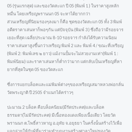
05 (รุ่นแรกสุด) และของวัดสะแก ปี 05 (พิมพ์ 1 ) ในราคาสูงหลัก
หมื่น โดยเหรียญพรานนก 05 จะหาได้ยากกว่า
ส่วนเหรียญที่นิยมรองๆลงมา ก็คือ ชุดของวัดสะแก 05 ทั้ง 3 พิมพ์
อดีตราคาเล่นหาก็พอๆกัน แต่ปัจจุบัน (พิมพ์ 3 ) ซึ่งถือว่ามีรอยจาร
เยอะที่สุด เฉลี่ยประมาณ 8-10 รอยจาร กำลังได้รับความนิยม
ราคาเล่นหาสูงขึ้นกว่าเหรียญ พิมพ์ 2 และ พิมพ์ 4 / ขณะที่เหรียญ
(พิมพ์ 2: พิมพ์เลข ๒ ยาว) แม้งานปั้มจะไม่สวยงามเท่า(พิมพ์ 1 :
พิมพ์นิยม) และราคาเล่นหาก็ต่ำกว่ามาก แต่กลับเป็นเหรียญที่หา
ยากที่สุดในชุด 05 ของวัดสะแก
ซึ่งการแยกบล็อคและแม่พิมพ์ต่างๆของเหรียญเสมาหลวงพ่อกลั่น
วัดพระญาติ ปี 2505 จำแนกได้คร่าวๆ
ปะมาณ 2 บล็อค คือบล็อคนิยม(มีรัดประคต)และบล็อค
ธรรมดา(ไม่มีรัดประคต) มีเนื้อทองแดงเพียงเนื้อเดียว โดยวัด
พรานนก ต.โพธิ์สาวหาญ อ.อุทัย จ.อยุธยา ในครั้งนั้นสร้างไว้เพื่อ
แจกจ่ายให้กับผู้ที่มาร่วมทำบุญงานสร้างศาลาใหม่ของวัด