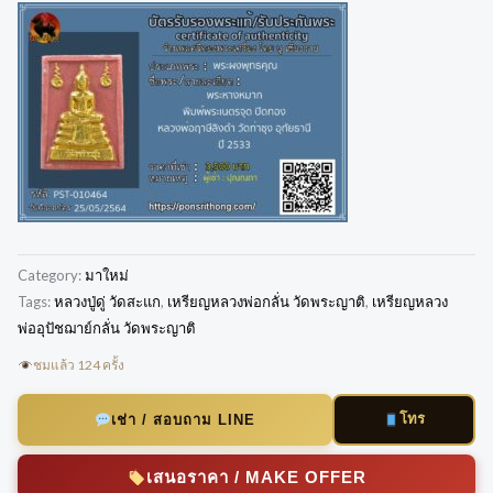
Category:
มาใหม่
Tags:
หลวงปู่ดู่ วัดสะแก
,
เหรียญหลวงพ่อกลั่น วัดพระญาติ
,
เหรียญหลวง
พ่ออุปัชฌาย์กลั่น วัดพระญาติ
ชมแล้ว 124 ครั้ง
โทร
เช่า / สอบถาม LINE
เสนอราคา / MAKE OFFER