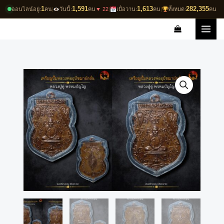
Skip
1
1,591
1,613
282,355
ออนไลน์อยู่:
คน
|
วันนี้:
คน
▼ 22
|
เมื่อวาน:
คน
|
ทั้งหมด:
คน
to
content