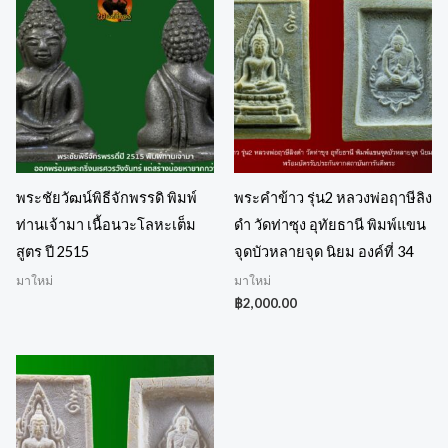
พระชัยวัฒน์พิธีจักพรรดิ พิมพ์
พระคำข้าว รุ่น2 หลวงพ่อฤาษีลิง
ท่านเจ้ามา เนื้อนวะโลหะเต็ม
ดำ วัดท่าซุง อุทัยธานี พิมพ์แขน
สูตร ปี 2515
จุดบัวหลายจุด นิยม องค์ที่ 34
มาใหม่
มาใหม่
฿
2,000.00