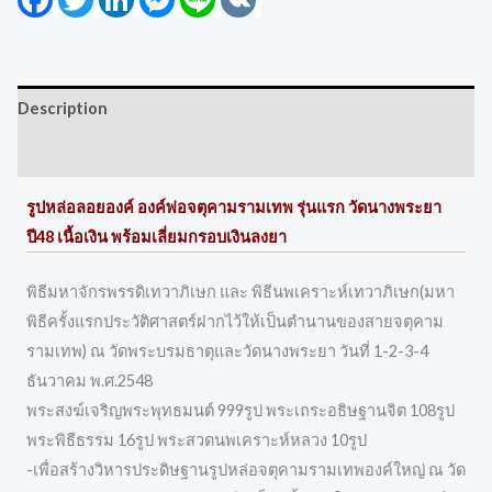
Description
Reviews (0)
รูปหล่อลอยองค์ องค์พ่อจตุคามรามเทพ รุ่นแรก วัดนางพระยา
ปี48 เนื้อเงิน พร้อมเลี่ยมกรอบเงินลงยา
พิธีมหาจักรพรรดิเทวาภิเษก และ พิธีนพเคราะห์เทวาภิเษก(มหา
พิธีครั้งแรกประวัติศาสตร์ฝากไว้ให้เป็นตำนานของสายจตุคาม
รามเทพ) ณ วัดพระบรมธาตุและวัดนางพระยา วันที่ 1-2-3-4
ธันวาคม พ.ศ.2548
พระสงฆ์เจริญพระพุทธมนต์ 999รูป พระเถระอธิษฐานจิต 108รูป
พระพิธีธรรม 16รูป พระสวดนพเคราะห์หลวง 10รูป
-เพื่อสร้างวิหารประดิษฐานรูปหล่อจตุคามรามเทพองค์ใหญ่ ณ วัด