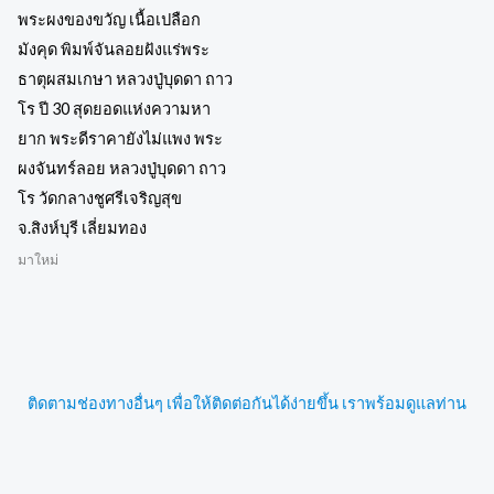
พระผงของขวัญ เนื้อเปลือก
มังคุด พิมพ์จันลอยฝังแร่พระ
ธาตุผสมเกษา หลวงปู่บุดดา ถาว
โร ปี 30 สุดยอดแห่งความหา
ยาก พระดีราคายังไม่แพง พระ
ผงจันทร์ลอย หลวงปู่บุดดา ถาว
โร วัดกลางชูศรีเจริญสุข
จ.สิงห์บุรี เลี่ยมทอง
มาใหม่
ติดตามช่องทางอื่นๆ เพื่อให้ติดต่อกันได้ง่ายขึ้น เราพร้อมดูแลท่าน