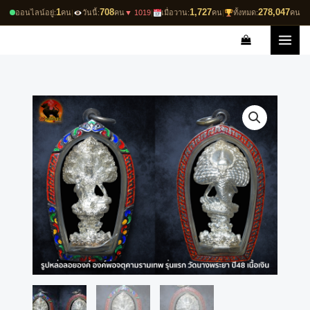
Skip
1
708
1,727
278,047
ออนไลน์อยู่:
คน
|
วันนี้:
คน
▼ 1019
|
เมื่อวาน:
คน
|
ทั้งหมด:
คน
to
content