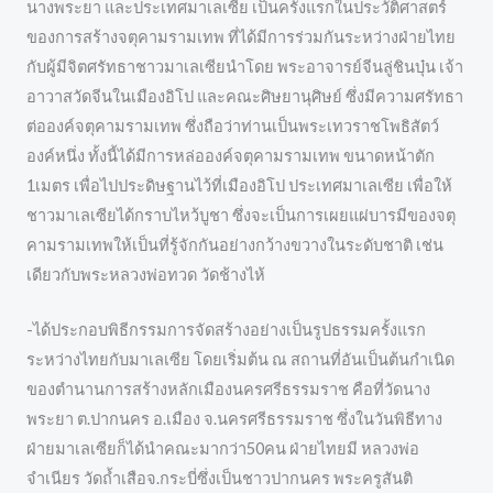
นางพระยา และประเทศมาเลเซีย เป็นครั้งแรกในประวัติศาสตร์
ของการสร้างจตุคามรามเทพ ที่ได้มีการร่วมกันระหว่างฝ่ายไทย
กับผู้มีจิตศรัทธาชาวมาเลเซียนำโดย พระอาจารย์จีนลู่ชินบุ๋น เจ้า
อาวาสวัดจีนในเมืองอิโป และคณะศิษยานุศิษย์ ซึ่งมีความศรัทธา
ต่อองค์จตุคามรามเทพ ซึ่งถือว่าท่านเป็นพระเทวราชโพธิสัตว์
องค์หนึ่ง ทั้งนี้ได้มีการหล่อองค์จตุคามรามเทพ ขนาดหน้าตัก
1เมตร เพื่อไปประดิษฐานไว้ที่เมืองอิโป ประเทศมาเลเซีย เพื่อให้
ชาวมาเลเซียได้กราบไหว้บูชา ซึ่งจะเป็นการเผยแผ่บารมีของจตุ
คามรามเทพให้เป็นที่รู้จักกันอย่างกว้างขวางในระดับชาติ เช่น
เดียวกับพระหลวงพ่อทวด วัดช้างไห้
-ได้ประกอบพิธีกรรมการจัดสร้างอย่างเป็นรูปธรรมครั้งแรก
ระหว่างไทยกับมาเลเซีย โดยเริ่มต้น ณ สถานที่อันเป็นต้นกำเนิด
ของตำนานการสร้างหลักเมืองนครศรีธรรมราช คือที่วัดนาง
พระยา ต.ปากนคร อ.เมือง จ.นครศรีธรรมราช ซึ่งในวันพิธีทาง
ฝ่ายมาเลเซียก็ได้นำคณะมากว่า50คน ฝ่ายไทยมี หลวงพ่อ
จำเนียร วัดถ้ำเสือจ.กระบี่ซึ่งเป็นชาวปากนคร พระครูสันติ