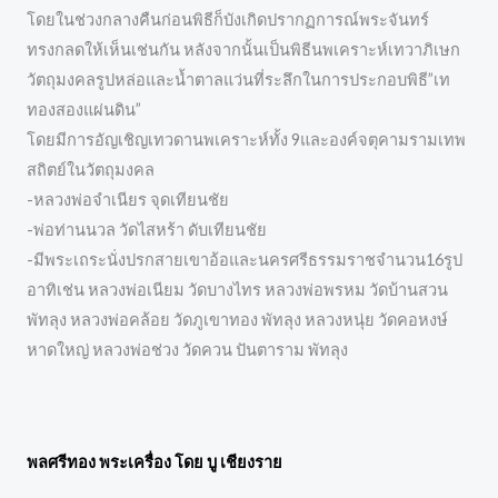
โดยในช่วงกลางคืนก่อนพิธีก็บังเกิดปรากฏการณ์พระจันทร์
ทรงกลดให้เห็นเช่นกัน หลังจากนั้นเป็นพิธีนพเคราะห์เทวาภิเษก
วัตถุมงคลรูปหล่อและน้ำตาลแว่นที่ระลึกในการประกอบพิธี”เท
ทองสองแผ่นดิน”
โดยมีการอัญเชิญเทวดานพเคราะห์ทั้ง 9และองค์จตุคามรามเทพ
สถิตย์ในวัตถุมงคล
-หลวงพ่อจำเนียร จุดเทียนชัย
-พ่อท่านนวล วัดไสหร้า ดับเทียนชัย
-มีพระเถระนั่งปรกสายเขาอ้อและนครศรีธรรมราชจำนวน16รูป
อาทิเช่น หลวงพ่อเนียม วัดบางไทร หลวงพ่อพรหม วัดบ้านสวน
พัทลุง หลวงพ่อคล้อย วัดภูเขาทอง พัทลุง หลวงหนุ่ย วัดคอหงษ์
หาดใหญ่ หลวงพ่อช่วง วัดควน ปันตาราม พัทลุง
พลศรีทอง พระเครื่อง โดย บู เชียงราย