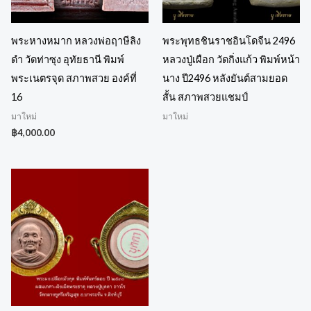
พระหางหมาก หลวงพ่อฤาษีลิง
พระพุทธชินราชอินโดจีน 2496
ดำ วัดท่าซุง อุทัยธานี พิมพ์
หลวงปู่เผือก วัดกิ่งแก้ว พิมพ์หน้า
พระเนตรจุด สภาพสวย องค์ที่
นาง ปี2496 หลังยันต์สามยอด
16
สั้น สภาพสวยแชมป์
มาใหม่
มาใหม่
฿
4,000.00