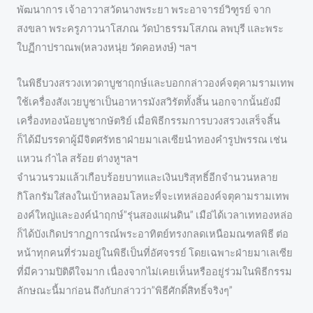
พัฒนาการ เจ้าอาวาสวัดนางพระยา พระอาจารย์วิฑูรย์ จาก
สงขลา พระครูภาวนาโสภณ วัดป่าธรรมโสภณ ลพบุรี และพระ
ใบฏีกาปราณพ(หลวงหนุ่ย วัดคอหงษ์) ฯลฯ
ในพิธีบวงสรวงเทวดาบูชาฤกษ์และบอกกล่าวองค์จตุคามรามเทพ
ใช้เครื่องสังเวยบูชาเป็นอาหารมังสวิรัตทั้งสิ้น นอกจากนั้นยังมี
เครื่องทองน้อยบูชากษัตริย์ เมื่อพิธีกรรมการบวงสรวงเสร็จสิ้น
ก็ได้มีบรรดาผู้มีจิตศรัทธาฝ่ายมาเลเซียนำทองคำรูปพรรณ เช่น
แหวน กำไล สร้อย ต่างหูฯลฯ
จำนวนรวมแล้วเกือบร้อยบาทและเงินบริสุทธิ์อีกจำนวนหลาย
กิโลกรัมใส่ลงในเบ้าหลอมโลหะที่จะเทหล่อองค์จตุคามรามเทพ
องค์ใหญ่และองค์นำฤกษ์”รุ่นสองแผ่นดิน” เมือ่ได้เวลาเททองหล่อ
ก็ได้บังเกิดปรากฏการณ์พระอาทิตย์ทรงกลดเหนือมณฑลพิธี ต่อ
หน้าทุกคนที่ร่วมอยู่ในพิธีเป็นที่อัศจรรย์ โดยเฉพาะฝ่ายมาเลเซีย
ที่มีความปิติดีใจมาก เนื่องจากไม่เคยเห็นหรืออยู่ร่วมในพิธีกรรม
ลักษณะนี้มาก่อน ถึงกับกล่าวว่า”พิธีศักดิ์สิทธิ์จริงๆ”