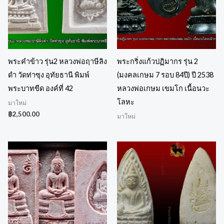
พระคำข้าว รุ่น2 หลวงพ่อฤาษีลิง
พระกริ่งแก้วปฏิมากร รุ่น 2
ดำ วัดท่าซุง อุทัยธานี พิมพ์
(มงคลเกษม 7 รอบ 84ปี) ปี 2538
พระบาทขีด องค์ที่ 42
หลวงพ่อเกษม เขมโก เนื้อนวะ
โลหะ
มาใหม่
฿
2,500.00
มาใหม่