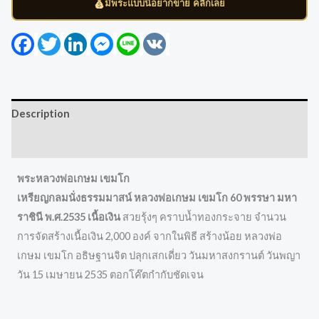
มีพระแบบนี้อยากขาย คลิกเลย
Facebook
Twitter
LinkedIn
Messenger
Line
VK
Description
Reviews (0)
พระหลวงพ่อเกษม เขมโก
เหรียญกลมนั่งธรรมมาสน์ หลวงพ่อเกษม เขมโก 60 พรรษา มหา
ราชินี พ.ศ.2535 เนื้อเงิน
สวยรุ้งๆ คราบน้ำทองกระจาย จำนวน
การจัดสร้างเนื้อเงิน 2,000 องค์ จากในพิธี สร้างน้อย หลวงพ่อ
เกษม เขมโก อธิษฐานจิต ปลุกเสกเดี่ยว วันมหาสงกรานต์ วันพญา
วัน 15 เมษายน 2535 ตอกโค๊ตกำกับชัดเจน