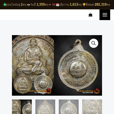
Skip
1
1,555
1,613
282,319
ออนไลน์อยู่:
คน
|
วันนี้:
คน
▼ 58
|
เมื่อวาน:
คน
|
ทั้งหมด:
คน
to
content