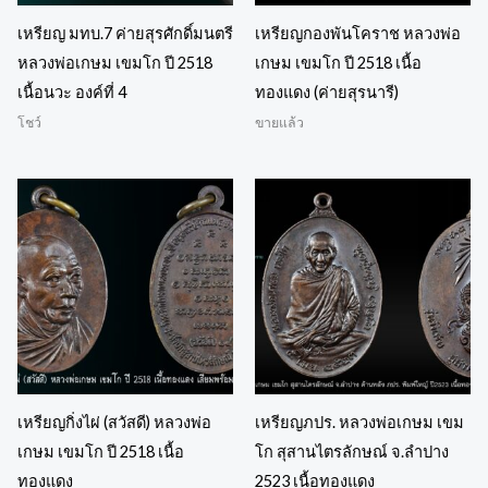
เหรียญ มทบ.7 ค่ายสุรศักดิ์มนตรี
เหรียญกองพันโคราช หลวงพ่อ
หลวงพ่อเกษม เขมโก ปี 2518
เกษม เขมโก ปี 2518 เนื้อ
เนื้อนวะ องค์ที่ 4
ทองแดง (ค่ายสุรนารี)
โชว์
ขายแล้ว
เหรียญกิ่งไผ่ (สวัสดี) หลวงพ่อ
เหรียญภปร. หลวงพ่อเกษม เขม
เกษม เขมโก ปี 2518 เนื้อ
โก สุสานไตรลักษณ์ จ.ลำปาง
ทองแดง
2523 เนื้อทองแดง