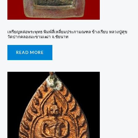
เหรียญหล่อพระพุทธ พิมพ์สี่เหลี่ยมประภามณฑล ข้างเรียบ หลวงปู่ศุข
วัดปากคลองมะขามเฒ่า จ.ชัยนาท
READ MORE