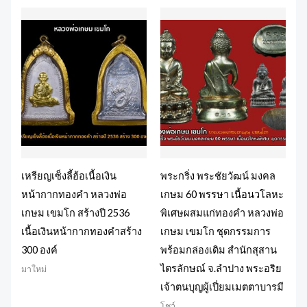
เหรียญเซ็งลี้ฮ้อเนื้อเงิน
พระกริ่ง พระชัยวัฒน์ มงคล
หน้ากากทองคำ หลวงพ่อ
เกษม 60 พรรษา เนื้อนวโลหะ
เกษม เขมโก สร้างปี 2536
พิเศษผสมแก่ทองคำ หลวงพ่อ
เนื้อเงินหน้ากากทองคำสร้าง
เกษม เขมโก ชุดกรรมการ
300 องค์
พร้อมกล่องเดิม สำนักสุสาน
ไตรลักษณ์ จ.ลำปาง พระอริย
มาใหม่
เจ้าตนบุญผู้เปี่ยมเมตตาบารมี
โชว์