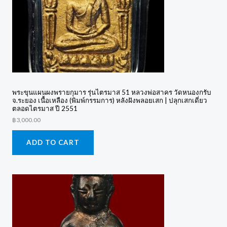
พระขุนแผนผงพรายกุมาร รุ่นไตรมาส 51 หลวงพ่อสาคร วัดหนองกรับ
จ.ระยอง เนื้อเหลือง (พิมพ์กรรมการ) หลังฝังพลอยเสก | ปลุกเสกเดี่ยว
ตลอดไตรมาส ปี 2551
฿
3,000.00
ADD TO CART