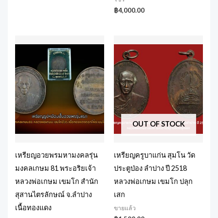
฿
4,000.00
OUT OF STOCK
เหรียญอวยพรมหามงคลรุ่น
เหรียญครูบาแก่น สุมโน วัด
มงคลเกษม 81 พระอริยเจ้า
ประตูป่อง ลำปาง ปี 2518
หลวงพ่อเกษม เขมโก สำนัก
หลวงพ่อเกษม เขมโก ปลุก
สุสานไตรลักษณ์ จ.ลำปาง
เสก
เนื้อทองแดง
ขายแล้ว