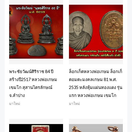
พระชัยวัฒน์ศิริราช 84 ปี
ล็อกเก็ตหลวงพ่อเกษม ล็อกเก็
สร้างปี2517 หลวงพ่อเกษม
ตอมตะมงคลเกษม 81 พ.ศ.
เขมโก สุสานไตรลักษณ์
2535 หลังหุ้มแผ่นทองแดง รุ่น
จ.ลำปาง
แรก หลวงพ่อเกษม เขมโก
มาใหม่
มาใหม่