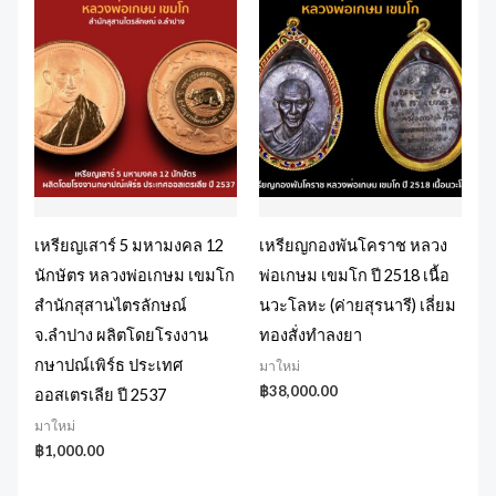
เหรียญเสาร์ 5 มหามงคล 12
เหรียญกองพันโคราช หลวง
นักษัตร หลวงพ่อเกษม เขมโก
พ่อเกษม เขมโก ปี 2518 เนื้อ
สำนักสุสานไตรลักษณ์
นวะโลหะ (ค่ายสุรนารี) เลี่ยม
จ.ลำปาง ผลิตโดยโรงงาน
ทองสั่งทำลงยา
กษาปณ์เพิร์ธ ประเทศ
มาใหม่
฿
38,000.00
ออสเตรเลีย ปี 2537
มาใหม่
฿
1,000.00