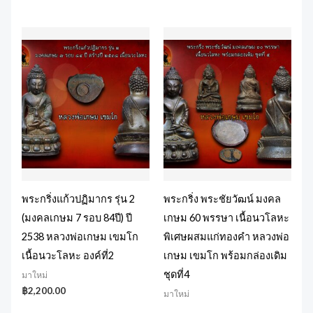
พระกริ่งแก้วปฏิมากร รุ่น 2
พระกริ่ง พระชัยวัฒน์ มงคล
(มงคลเกษม 7 รอบ 84ปี) ปี
เกษม 60 พรรษา เนื้อนวโลหะ
2538 หลวงพ่อเกษม เขมโก
พิเศษผสมแก่ทองคำ หลวงพ่อ
เนื้อนวะโลหะ องค์ที่2
เกษม เขมโก พร้อมกล่องเดิม
ชุดที่4
มาใหม่
฿
2,200.00
มาใหม่