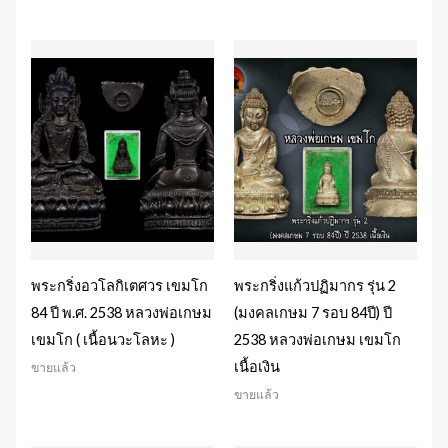
พระกริ่งอวโลกิเตศวร เขมโก
พระกริ่งแก้วปฏิมากร รุ่น 2
84 ปี พ.ศ. 2538 หลวงพ่อเกษม
(มงคลเกษม 7 รอบ 84ปี) ปี
เขมโก ( เนื้อนวะโลหะ )
2538 หลวงพ่อเกษม เขมโก
เนื้อเงิน
ขายแล้ว
ขายแล้ว