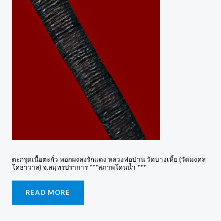
ตะกรุดเนื้อตะกั่ว พอกผงลงรักแดง หลวงพ่อปาน วัดบางเหี้ย (วัดมงคล
โคธาวาส) จ.สมุทรปราการ ***สภาพโดนน้ำ ***
READ MORE