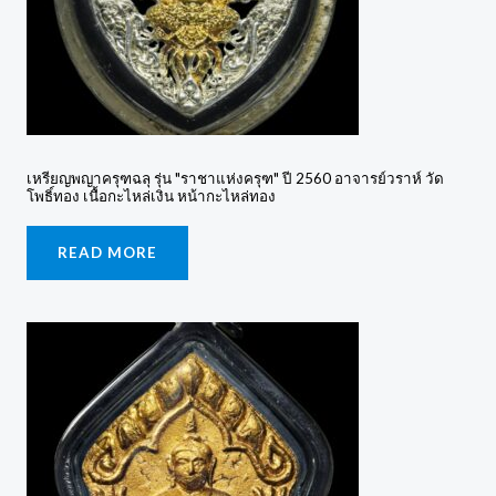
เหรียญพญาครุฑฉลุ รุ่น "ราชาแห่งครุฑ" ปี 2560 อาจารย์วราห์ วัด
โพธิ์ทอง เนื้อกะไหล่เงิน หน้ากะไหล่ทอง
READ MORE