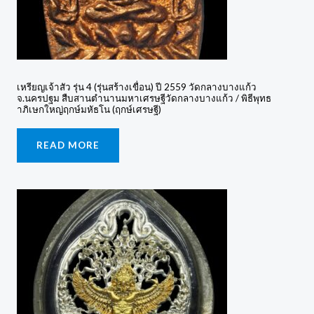
เหรียญเจ้าสัว รุ่น 4 (รุ่นสร้างเขื่อน) ปี 2559 วัดกลางบางแก้ว
จ.นครปฐม สืบสานตำนานมหาเศรษฐีวัดกลางบางแก้ว / พิธีพุทธ
าภิเษกใหญ่ฤกษ์มหัธโน (ฤกษ์เศรษฐี)
READ MORE