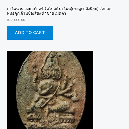
ตะโพน หลวงพ่อภักตร์ วัดโบสถ์ ตะโพน(กระดูกกลึงนิยม) สุดยอด
พุทธคุณด้านชื่อเสียง ค้าขาย เมตตา
฿
36,000.00
ADD TO CART