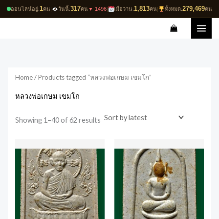
Skip
1
317
1,813
279,469
ออนไลน์อยู่:
คน
|
วันนี้:
คน
▼ 1496
|
เมื่อวาน:
คน
|
ทั้งหมด:
คน
to
Sorted
by
content
latest
Home
/ Products tagged “หลวงพ่อเกษม เขมโก”
หลวงพ่อเกษม เขมโก
Showing 1–40 of 62 results