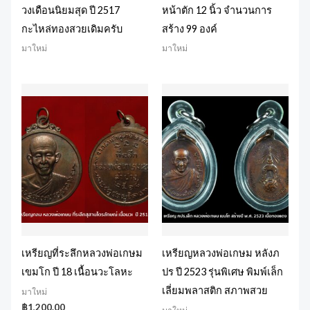
วงเดือนนิยมสุด ปี 2517
หน้าตัก 12 นิ้ว จำนวนการ
กะไหล่ทองสวยเดิมครับ
สร้าง 99 องค์
มาใหม่
มาใหม่
เหรียญที่ระลึกหลวงพ่อเกษม
เหรียญหลวงพ่อเกษม หลังภ
เขมโก ปี 18 เนื้อนวะโลหะ
ปร ปี 2523 รุ่นพิเศษ พิมพ์เล็ก
เลี่ยมพลาสติก สภาพสวย
มาใหม่
฿
1,200.00