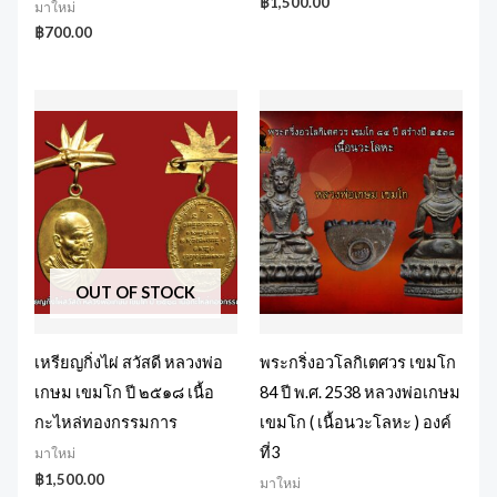
฿
1,500.00
มาใหม่
฿
700.00
OUT OF STOCK
เหรียญกิ่งไผ่ สวัสดี หลวงพ่อ
พระกริ่งอวโลกิเตศวร เขมโก
เกษม เขมโก ปี ๒๕๑๘ เนื้อ
84 ปี พ.ศ. 2538 หลวงพ่อเกษม
กะไหล่ทองกรรมการ
เขมโก ( เนื้อนวะโลหะ ) องค์
ที่3
มาใหม่
฿
1,500.00
มาใหม่