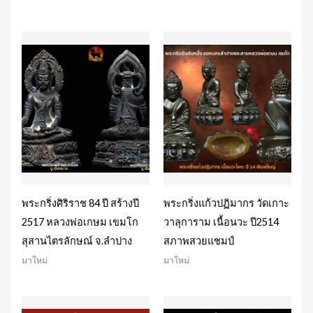
พระกริ่งศิริราช 84 ปี สร้างปี
พระกริ่งแก้วปฏิมากร วัดเกาะ
2517 หลวงพ่อเกษม เขมโก
วาลุการาม เนื้อนวะ ปี2514
สุสานไตรลักษณ์ จ.ลำปาง
สภาพสวยแชมป์
มาใหม่
มาใหม่