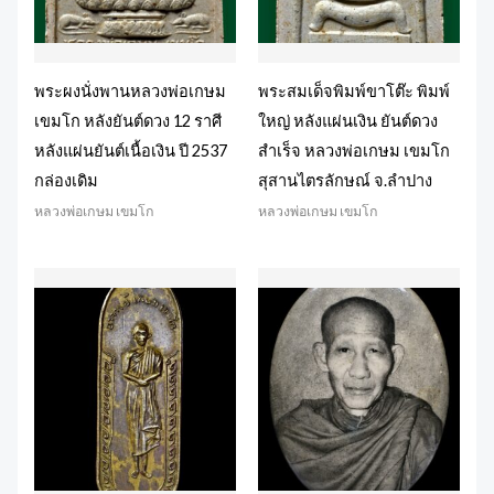
พระผงนั่งพานหลวงพ่อเกษม
พระสมเด็จพิมพ์ขาโต๊ะ พิมพ์
เขมโก หลังยันต์ดวง 12 ราศี
ใหญ่ หลังแผ่นเงิน ยันต์ดวง
หลังแผ่นยันต์เนื้อเงิน ปี 2537
สำเร็จ หลวงพ่อเกษม เขมโก
กล่องเดิม
สุสานไตรลักษณ์ จ.ลำปาง
หลวงพ่อเกษม เขมโก
หลวงพ่อเกษม เขมโก