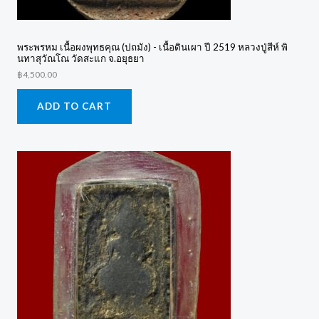
พระพรหม เนื้อผงพุทธคุณ (ปถมัง) - เนื้อดินเผา ปี 2519 หลวงปู่สีห์ พิ
นทาสุวัณโณ วัดสะแก จ.อยุธยา
฿
4,500.00
ADD TO CART