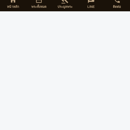
home
storefront
gavel
chat
phone
หน้าหลัก
พระทั้งหมด
ประมูลพระ
LINE
ติดต่อ
พระเครื่องทุกองค์รับประกันตามข้อตกลงดังต่อไปนี้
พระทุกองค์รับประกันความพอใจ 7 วัน ตั้งแต่วันรับพระ
พระทุกองค์รับประกัน แท้ 100% ตามมาตรฐานสากล สมาคม
พระเครื่องพระบูชาไทย
หากต้องการคืนพระภายหลัง 7 วันไปแล้ว ทางร้านขอหัก 30%
หรือรับซื้อคืนตามราคาตลาด ณ.ขณะนั้น โดยพระต้องอยู่ใน
สภาพเดิม *ไม่ชำรุด หัก บิ่น เสียสภาพ ล้างผิว*