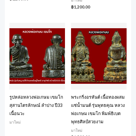
มาใหม่
฿
1,200.00
รูปหล่อหลวงพ่อเกษม เขมโก
พระกริ่งอรหันต์ เนื้อทองผสม
สุสานไตรลักษณ์ ลำปาง ปี33
แช่น้ำมนต์ รุ่นพุทธคุณ หลวง
เนื้อนวะ
พ่อเกษม เขมโก พิมพ์ธิเบต
พุทธศิลป์สวยงาม
มาใหม่
มาใหม่