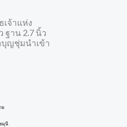
เจ้าแห่ง
ว ฐาน 2.7 นิ้ว
บุญชุ่มนำเข้า
ราย
มุนี