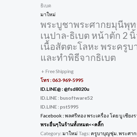
ธิเบต
มาใหม่
พระบูชาพระศากยมุนีพุทธ
เนปาล-ธิเบต หน้าตัก 2 นิ้
เนื้อสัตตะโลหะ พระครูบา
และทำพิธีจากธิเบต
+ Free Shipping
โทร :
063-969-5995
ID.LINE@ :
@fsd8020u
ID.LINE
:
busoftware52
ID.LINE
:
pst5995
Facebook :
พลศรีทอง พระเครื่อง โดย บู เชียง
พระอื่นๆในร้านทั้งหมด
<<คลิ๊ก
Category:
มาใหม่
Tags:
ครูบาบุญชุ่ม
,
พระศากย