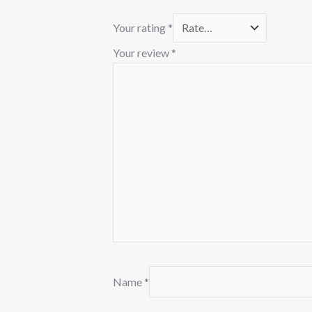
Your rating
*
Your review
*
Name
*