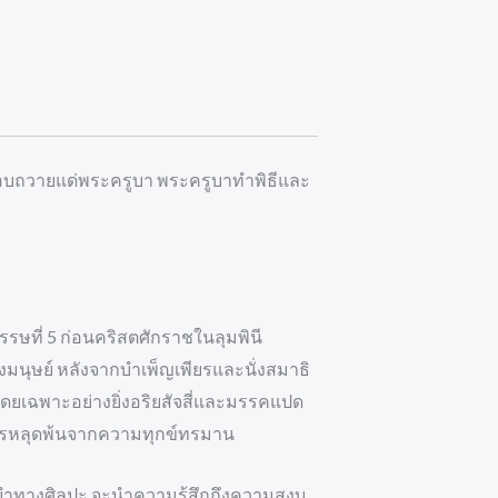
นมอบถวายแด่พระครูบา พระครูบาทำพิธีและ
รษที่ 5 ก่อนคริสตศักราชในลุมพินี
องมนุษย์ หลังจากบำเพ็ญเพียรและนั่งสมาธิ
โดยเฉพาะอย่างยิ่งอริยสัจสี่และมรรคแปด
การหลุดพ้นจากความทุกข์ทรมาน
ยำทางศิลปะ จะนำความรู้สึกถึงความสงบ