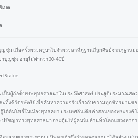
ธิเบต
ต
ุญชุ่ม เมื่อครั้งพระครูบาไปจำพรรษาที่ภูฐานมีลูกศิษย์จากภูฐา
าบุญชุ่ม อายุไม่ต่ำกว่า30-40ปี
d Statue
 เป็นผู้ก่อตั้งพระพุทธศาสนาในประวัติศาสตร์ ประสูติประมาณศตวร
ละทิ้งชีวิตกษัตริย์เพื่อค้นหาความจริงเกี่ยวกับความทุกข์ทรมานข
รู้ใต้ต้นโพธิ์ในเมืองพุทธคยา ประเทศอินเดีย คำสอนของพระองค์ 
ละปรัชญาทางพุทธศาสนา กระตุ้นให้ผู้คนนับล้านทั่วโลกแสวงหา
งียบสงบของพระศากยมุนีพุทธเจ้าซึ่งถ่ายทอดออกมาได้อย่างแม่น