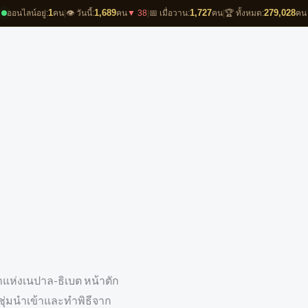
1
1,689
1,727
279,028
ออนไลน์อยู่:
คน
|
👁️ วันนี้:
คน
▼ 38
|
📅 เมื่อวาน:
คน
|
🏆 ทั้งหมด:
คน
แห่งเนปาล-ธิเบต หน้าตัก
ุญชุ่มนำเข้าและทำพิธีจาก