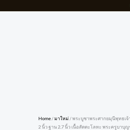
Skip
to
content
Home
/
มาใหม่
/ พระบูชาพระศากยมุนีพุทธเจ้า
2 นิ้ว ฐาน 2.7 นิ้ว เนื้อสัตตะโลหะ พระครูบาบ