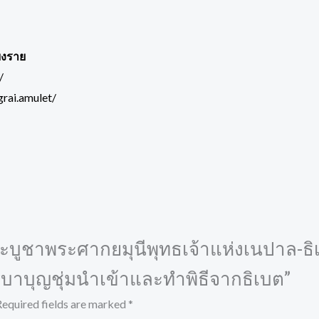
ยงราย
/
rai.amulet/
พระบูชาพระศากยมุนีพุทธเจ้าแห่งเนปาล-ธิเบ
รูบาบุญชุ่มนำเข้าและทำพิธีจากธิเบต”
Required fields are marked
*