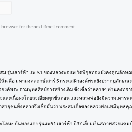
s browser for the next time I comment.
วะโลหะ ก้นทองแดง รุ่นแพ91 เสาร์ห้า ปี37 เลี่ยมเงินสภาพสวยแชมป