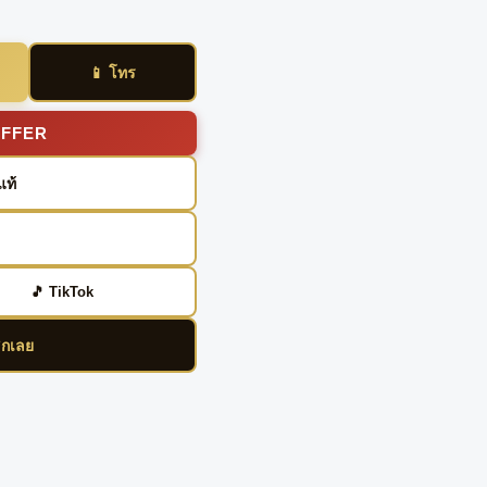
📱 โทร
OFFER
แท้
🎵 TikTok
ิกเลย