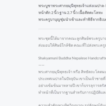
พระบูชาพระศากยมุนีพุทธเจ้าแห่งเนปาล-
หน้าตัก 2 นิ้ว ฐาน 2.7 นิ้ว เนื้อสัตตะโลหะ
พระครูบาบุญชุ่มนำเข้าและทำพิธีจากธิเบ
พระชุดนี้ได้มาจากคณะลูกศิษย์พระครูบาบ
ส่งมอบให้ศิษย์ใกล้ชิด คณะที่ไปส่งพระครูบ
Shakyamuni Buddha Nepalese Handcrafte
——
พระศากยมุนีพุทธเจ้า หรือ สิทธัตถะโคตมะ
ประเทศเนปาลในปัจจุบัน เขาเป็นเจ้าชายที่
อย่างเข้มข้นมาหลายปี เขาก็บรรลุการตรัส
ทำหน้าที่เป็นรากฐานสำหรับการปฏิบัติแ
ความสำคัญทางจิตวิญญาณ รูปลักษณ์อันเ