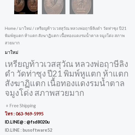
Home
/
มาใหม่
/ เหรียญท้าวเวสสุวัณ หลวงพ่อฤาษีลิงดำ วัดท่าซุง ปี21
พิมพ์หูแตก ห้าแตก สังฆาฏิแตก เนื้อทองแดงรมน้ำตาล จมูงโด่ง สภาพ
สวยมาก
มาใหม่
เหรียญท้าวเวสสุวัณ หลวงพ่อฤาษีลิง
ดำ วัดท่าซุง ปี21 พิมพ์หูแตก ห้าแตก
สังฆาฏิแตก เนื้อทองแดงรมน้ำตาล
จมูงโด่ง สภาพสวยมาก
+ Free Shipping
โทร :
063-969-5995
ID.LINE@ :
@fsd8020u
ID.LINE
:
busoftware52