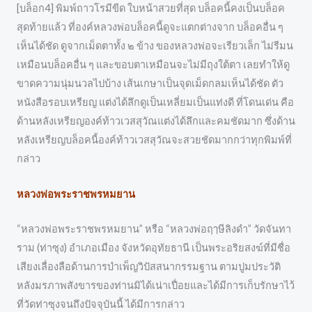
[บล็อก4] พิมพ์ถาวโรมีขีด ใบหน้าสวยที่สุด บล็อคนี้คงเป็นบล็อค
สุดท้ายแล้ว ที่องค์หลวงพ่อบล็อคนี้ดูจะแตกต่างจาก บล็อคอื่น ๆ
เห็นได้ชัด ดูจากเม็ดตาทั้ง ๒ ข้าง ของหลวงพ่อจะเรียวเล็ก ไม่รีมน
เหมือนบล็อคอื่น ๆ และขอบตาเหมือนจะไม่มีถุงใต้ตา เลยทำให้ดู
ขาดความนุ่มนวลไปบ้าง เส้นเกษาเป็นจุดเม็ดกลมเห็นได้ชัด ตัว
หนังสือรอบเหรียญ แต่งได้ลึกดูเป็นเหลี่ยมเป็นแท่งดี ที่โดนเด่น คือ
ด้านหลังเหรียญองค์ท้าวเวสสุวัณแต่งได้ลึกและคมชัดมาก ซึ่งด้าน
หลังเหรียญบล็อคนี้องค์ท้าวเวสสุวัณจะสวยชัดมากกว่าทุกพิมพ์ที่
กล่าว
หลวงพ่อพระราชพรหมยาน
“หลวงพ่อพระราชพรหมยาน” หรือ “หลวงพ่อฤๅษีลิงดำ” วัดจันทา
ราม (ท่าซุง) อำเภอเมือง จังหวัดอุทัยธานี เป็นพระอริยสงฆ์ที่มีชื่อ
เสียงเลื่องลือด้านการบำเพ็ญวิปัสสนากรรมฐาน ตามปูมประวัติ
หลังมรภาพสังขารของท่านมิได้เน่าเปื่อยและได้มีการเก็บรักษาไว้
ที่วัดท่าซุงจนถึงปัจจุบันนี้ ได้มีการกล่าว