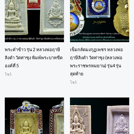
พระคำข้าว รุ่น 2 หลวงพ่อฤาษี
เข็มกลัดมงกุฏเพชร หลวงพ่อ
ลิงดำ วัดท่าซุง พิมพ์พระบาทขีด
ฤาษีลิงดำ วัดท่าซุง (หลวงพ่อ
องค์ที่ 5
พระราชพรหมยาน) รุ่น4 รุ่น
สุดท้าย
โชว์
โชว์