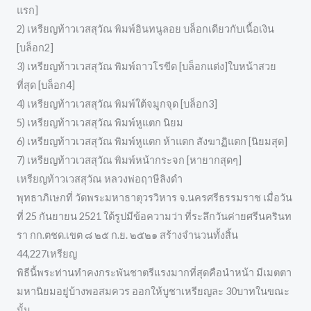
แรก]
2) เหรียญท้าวเวสสุวัณ พิมพ์อินทนูลอย บล็อกเดียวกับเนื้อเงิน
[บล็อก2]
3) เหรียญท้าวเวสสุวัณ พิมพ์ถาวโรขีด [บล็อกแต่ง]ใบหน้าสวย
ที่สุด [บล็อก4]
4) เหรียญท้าวเวสสุวัณ พิมพ์ใต้จมูกจุด [บล็อก3]
5) เหรียญท้าวเวสสุวัณ พิมพ์หูแตก นิยม
6) เหรียญท้าวเวสสุวัณ พิมพ์หูแตก ห้าแตก สังฆาฏิแตก [นิยมสุด]
7) เหรียญท้าวเวสสุวัณ พิมพ์หน้ากระจก [หายากสุดๆ]
เหรียญท้าวเวสสุวัณ หลวงพ่อฤาษีลิงดำ
พุทธาภิเษกที่ วัดพระมหาธาตุวรวิหาร จ.นครศรีธรรมราช เมื่อวัน
ที่ 25 กันยายน 2521 ใต้รูปมีข้อความว่า ที่ระลึกวันค่ายศรีนครินท
รา กก.ตชด.เขต ๘ ๒๕ ก.ย. ๒๕๒๑ สร้างจำนวนทั้งสิ้น
44,227เหรียญ
พิธีนี้พระท่านทำคงกระพันชาตรีแรงมากที่สุดคือนำหน้า มีเมตตา
มหานิยมอยู่บ้างพอสมควร ออกให้บูชาเหรียญละ 30บาทในขณะ
นั้น