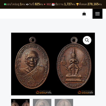
Skip
1
825
1,727
278,165
ออนไลน์อยู่:
คน
|
วันนี้:
คน
▼ 902
|
เมื่อวาน:
คน
|
ทั้งหมด:
คน
to
content