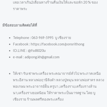
เลยเวลาเกิน2เดือนทางร้านคืนเงินให้และขอหัก 20 % ของ
ราคาพระ
มีข้อสอบถามติดต่อได้ที่
Telephone : 063-969-5995 บู เชียงราย
Facebook : https://facebook.com/ponsrithong
ID.LINE : @fsd8020u
e-mail : adipong.kh@gmail.com
ให้เช่า รับเช่าพระเครื่อง พระคณาจารย์ทั่วไป พระภาคเหนือ
พระอีสาน หลวงพ่อฤาษีลิงดำ หลวงปู่หมุน หลวงพ่อสาคร หลวง
พ่อเกษม พระอาจารย์ฝั้น ครูบา ,เครื่องราง,เครื่องรางล้าน
นา,เครื่องรางยอดนิยม ให้ราคาพระเป็นมารตฐาน โดย บู
เชียงราย ร้านพลศรีทองพระเครื่อง