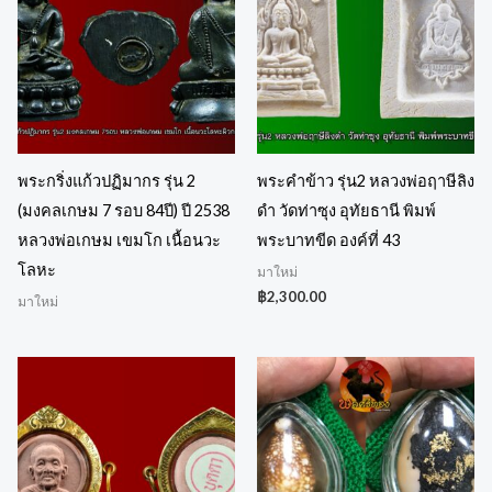
พระกริ่งแก้วปฏิมากร รุ่น 2
พระคำข้าว รุ่น2 หลวงพ่อฤาษีลิง
(มงคลเกษม 7 รอบ 84ปี) ปี 2538
ดำ วัดท่าซุง อุทัยธานี พิมพ์
หลวงพ่อเกษม เขมโก เนื้อนวะ
พระบาทขีด องค์ที่ 43
โลหะ
มาใหม่
฿
2,300.00
มาใหม่