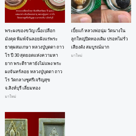
พระผงของขวัญ เนื้อเปลือก
เบี้ยแก้ หลวงพ่อนุ่ม วัดนางใน
มังคุด พิมพ์จันลอยฝังแร่พระ
ลูกใหญ่ปิดทองเดิม ปรอทไม่รั่ว
ธาตุผสมเกษา หลวงปู่บุดดา ถาว
เสียงดัง สมบูรณ์มาก
โร ปี 30 สุดยอดแห่งความหา
มาใหม่
ยาก พระดีราคายังไม่แพง พระ
ผงจันทร์ลอย หลวงปู่บุดดา ถาว
โร วัดกลางชูศรีเจริญสุข
จ.สิงห์บุรี เลี่ยมทอง
มาใหม่