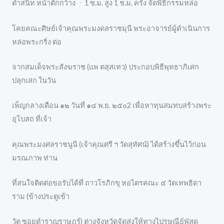
ดำสนิท หน้าตักกว้าง ㆍ1 ซ.ม. สูง 1 ช.ม. ครั้ง จัดพิธิกรรมหล่อ
โคยคณะศิษย์เจ้าคุณพระมงดลราชมุนี พระอาจารย์ผู้ดำเนินการ
หล่อพระกริ่ง ต่อ
จากสมเด็จพระสังฆราช (แพ ตสุสเทว) ประกอบพิธีพุทธาภิเศก
ปลุกเสก ในวัน
เพ็ญกลางเดือน ๑๒ วันที่ ๑๔ พ.ย. ๒๕๐2 เพื่อหาทุนสมทบสร้างพระ
อุโบสถ ที่เจ้า
คุณพระมงศลราชนูนี (เจ้าคุณศรี ฯ วัดสุทัศน์) ได้สร้างขึ้นไว้ก่อน
มรณภาพ ท่าน
ที่สนใจติดต่อขอรับได้ที่ ถาวโรภิกขุ หอไตรคณะ ๕ วัดเทพธิดา
ราม (ข้างประตูเข้า
วัด ซอยตำราญราษฎร์) ต่างจังหวัดจัดส่งให้ทางไปรษณีย์พัสดุ