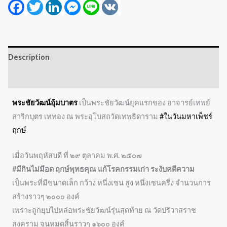
Facebook
Twitter
LinkedIn
Messenger
Line
VK
Description
Reviews (0)
พระชัยวัฒน์อุ้มบาตร
เป็นพระชัยวัฒน์ยุคแรกของ อาจารย์เทพย์
สาริกบุตร เททอง ณ พระอุโบสถวัดเทพธิดาราม
#ในวันมหาเพ็ชร์
ฤกษ์
เมื่อวันพฤหัสบดี ที่ ๒๙ ตุลาคม พ.ศ. ๒๕๐๗
#มีกินไม่มีอด ฤกษ์พุทธคุณ แก้โรคกรรมเก่า ระงับคดีความ
เป็นพระที่มีขนาดเล็ก กว้าง หนึ่งเซน สูง หนึ่งเซนครึ่ง จำนวนการ
สร้างราวๆ ๒๐๐๐ องค์
เพราะถูกยุบไปหล่อพระชัยวัฒน์รุ่นสุดท้าย ณ วัดปริวาสราช
สงคราม จนหมดสิ้นราวๆ ๑๖๐๐ องค์