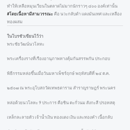
ทำให้เหลือหมุนเวียนในตลาดไม่มากนักราวๆ ๔๐๐ องค์เท่านั้น
#โดยเนื้อหามีสามวรรณะ
คือ นวะกลับดำ แดงมันเทศ และเหลือง
ทองผสม
ในโบรชัวเขียนไว้ว่า
พระชัยวัฒน์นวโลหะ
พระเครื่องรางที่เรืองอานุภาพทางคุ้มกันสรรพกัน ประกอบ
พิธีกรรมหล่อขึ้นเมื่อวันมหาเพ็ชร์ฤกษ์ พฤหัสบดีที่ ๒๔ ต.ค.
๒๕๐๗ ณ พระอุโบสถวัดเทพธดาราม สำราญราษฎร์ พระนคร
หล่อด้วยนวโลหะ 9 ประการ คือชิน ตะกั่วนม สังกะสี ปรอทสตุ
เหล็กละลายตัว เจ้าน้ำเงิน ทองแดง เงิน และทองคำ เนื้อกลับ