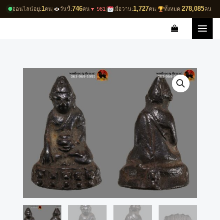
Skip
1
746
1,727
278,085
ออนไลน์อยู่:
คน
|
วันนี้:
คน
▼ 981
|
เมื่อวาน:
คน
|
ทั้งหมด:
คน
to
content