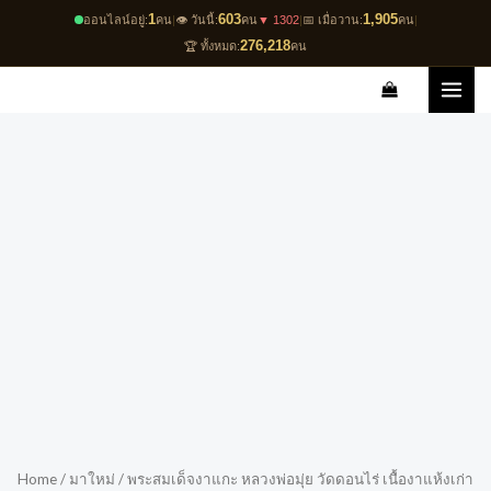
Skip
1
603
1,905
ออนไลน์อยู่:
คน
|
👁️ วันนี้:
คน
▼ 1302
|
📅 เมื่อวาน:
คน
|
to
276,218
🏆 ทั้งหมด:
คน
content
Home
/
มาใหม่
/ พระสมเด็จงาแกะ หลวงพ่อมุ่ย วัดดอนไร่ เนื้องาแห้งเก่า