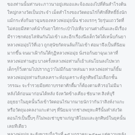
ของท่านนั้นท่านจะภาวนาอยู่เสมอและจ้องมองไปที่ต้นสำโรงต้น
ใหญ่กลางวัดเป็นประจำ เม็ดสำโรงของวัดดอนไร่ก็ศักดิ์สิทธิ์ยิ่งนัก
แม้กระทั่งก้นยาฉุนของหลวงพ่อมุ่ยนั้น ช่วงแรกๆ วัยรุ่นแถววัดที่
ไม่ค่อยมีสตางค์นำก้นยาใส่กระเป๋าไปเที่ยวงานต่างถิ่นและมีเรื่อง
มีราวชกต่อยไล่ฟันกันไม่เข้า และอีกเรื่องนึงเด็กวัดได้เหน็บก้นยา
หลวงพ่อมุ่ยไว้ที่เอว ถูกสุนัขกัดจนล้มก็ไม่เข้า ต่อมาจึงเป็นที่นิยม
มากขึ้น จนมาเฝ้ากันใต้กุฏิหลวงพ่อมุ่ย นั่งรอก้นยาฉุนเวลาที่
หลวงพ่อท่านสูบ บางครั้งหลวงพ่อท่านก็เย้าเล่นโยนลงไปพวก
เด็กๆก็วิ่งตามไปปรากฎว่าไม่มีก้นยาหล่นมา หลวงพ่อท่านก็ยิ้ม
หลวงพ่อมุ่ยท่านรับสงเคราะห์อนุเคราะห์ลูกศิษย์ไม่เลือกชั้น
วรรณะ จะร่ำรวยมียศถาบรรดาศักดื์มาก็ต้องตามคิวรอไม่มีมา
หลังได้ก่อนมาก่อนได้หลัง จังหวัดข้างเคียง ชัยนาท สิงห์บุรี
อยุธยาในยุคนั้นวิ่งเข้าวัดดอนไร่มากมายนักว่ากันว่าสิงห์งาแกะ
หรือวัตถุมงคลงาแกะต่างๆ ที่นิยมจากช่างพยุหะคิรีนั้นทำส่งวัด
ดอนไร่เป็นปี๊บๆ ก็ไม่พอเช่าบูชาแก่ญาติโยมและลูกศิษย์ในยุคนั้น
เลยทีเดียว
หลวงพ่อมุ่ย ละสังขารเมื่อวันที่ ๑๕ มกราคม ๒๕๑๗ แต่ความขลัง