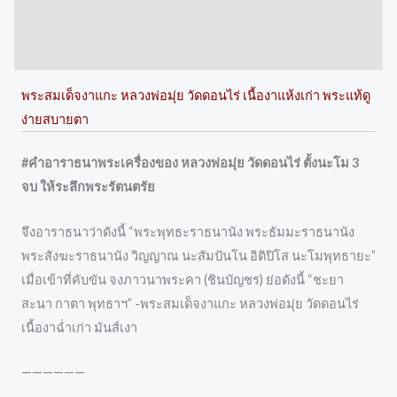
Description
Reviews (0)
พระสมเด็จงาแกะ หลวงพ่อมุ่ย วัดดอนไร่ เนื้องาแห้งเก่า พระแท้ดู
ง่ายสบายตา
#คำอาราธนาพระเครื่องของ หลวงพ่อมุ่ย วัดดอนไร่ ตั้งนะโม 3
จบ ให้ระลึกพระรัตนตรัย
จึงอาราธนาว่าดังนี้ “พระพุทธะราธนานัง พระธัมมะราธนานัง
พระสังฆะราธนานัง วิญญาณ นะสัมปันโน อิติปิโส นะโมพุทธายะ”
เมื่อเข้าที่คับขัน จงภาวนาพระคา (ชินบัญชร) ย่อดังนี้ “ชะยา
สะนา กาตา พุทธาฯ” -พระสมเด็จงาแกะ หลวงพ่อมุ่ย วัดดอนไร่
เนื้องาฉ่ำเก่า มันส์เงา
——————