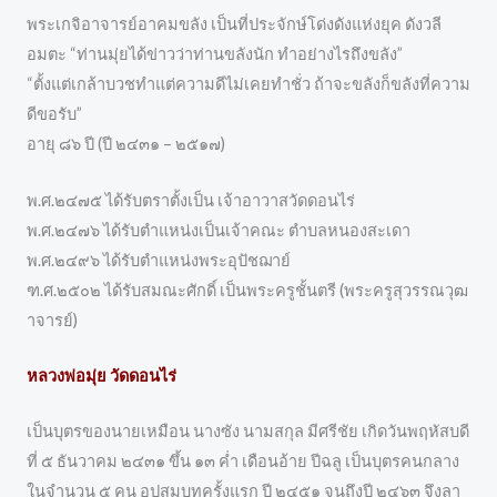
พระเกจิอาจารย์อาคมขลัง เป็นที่ประจักษ์โด่งดังแห่งยุค ดังวลี
อมตะ “ท่านมุ่ยได้ข่าวว่าท่านขลังนัก ทำอย่างไรถึงขลัง”
“ตั้งแต่เกล้าบวชทำแต่ความดีไม่เคยทำชั่ว ถ้าจะขลังก็ขลังที่ความ
ดีขอรับ”
อายุ ๘๖ ปี (ปี ๒๔๓๑ – ๒๕๑๗)
พ.ศ.๒๔๗๕ ได้รับตราตั้งเป็น เจ้าอาวาสวัดดอนไร่
พ.ศ.๒๔๗๖ ได้รับตำแหน่งเป็นเจ้าคณะ ตำบลหนองสะเดา
พ.ศ.๒๔๙๖ ได้รับตำแหน่งพระอุปัชฌาย์
ฑ.ศ.๒๕๐๒ ได้รับสมณะศักดิ์ เป็นพระครูชั้นตรี (พระครูสุวรรณวุฒ
าจารย์)
หลวงพ่อมุ่ย วัดดอนไร่
เป็นบุตรของนายเหมือน นางซัง นามสกุล มีศรีชัย เกิดวันพฤหัสบดี
ที่ ๕ ธันวาคม ๒๔๓๑ ขึ้น ๑๓ ค่ำ เดือนอ้าย ปีฉลู เป็นบุตรคนกลาง
ในจำนวน ๕ คน อุปสมบทครั้งแรก ปี ๒๔๕๑ จนถึงปี ๒๔๖๓ จึงลา