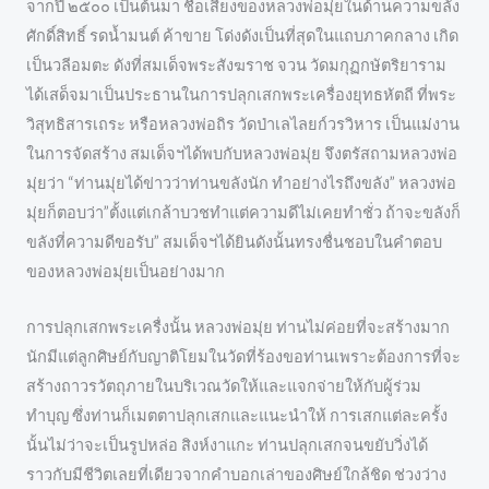
จากปี ๒๕๐๐ เป็นต้นมา ชื่อเสียงของหลวงพ่อมุ่ยในด้านความขลัง
ศักดิ์สิทธิ์ รดน้ำมนต์ ค้าขาย โด่งดังเป็นที่สุดในแถบภาคกลาง เกิด
เป็นวลีอมตะ ดังที่สมเด็จพระสังฆราช จวน วัดมกุฏกษัตริยาราม
ได้เสด็จมาเป็นประธานในการปลุกเสกพระเครื่องยุทธหัตถี ที่พระ
วิสุทธิสารเถระ หรือหลวงพ่อถิร วัดป่าเลไลยก์วรวิหาร เป็นแม่งาน
ในการจัดสร้าง สมเด็จฯได้พบกับหลวงพ่อมุ่ย จึงตรัสถามหลวงพ่อ
มุ่ยว่า “ท่านมุ่ยได้ข่าวว่าท่านขลังนัก ทำอย่างไรถึงขลัง” หลวงพ่อ
มุ่ยก็ตอบว่า”ตั้งแต่เกล้าบวชทำแต่ความดีไม่เคยทำชั่ว ถ้าจะขลังก็
ขลังที่ความดีขอรับ” สมเด็จฯได้ยินดังนั้นทรงชื่นชอบในคำตอบ
ของหลวงพ่อมุ่ยเป็นอย่างมาก
การปลุกเสกพระเครื่งนั้น หลวงพ่อมุ่ย ท่านไม่ค่อยที่จะสร้างมาก
นักมีแต่ลูกศิษย์กับญาติโยมในวัดที่ร้องขอท่านเพราะต้องการที่จะ
สร้างถาวรวัตถุภายในบริเวณวัดให้และแจกจ่ายให้กับผู้ร่วม
ทำบุญ ซึ่งท่านก็เมตตาปลุกเสกและแนะนำให้ การเสกแต่ละครั้ง
นั้นไม่ว่าจะเป็นรูปหล่อ สิงห์งาแกะ ท่านปลุกเสกจนขยับวิ่งได้
ราวกับมีชีวิตเลยที่เดียวจากคำบอกเล่าของศิษย์ใกล้ชิด ช่วงว่าง