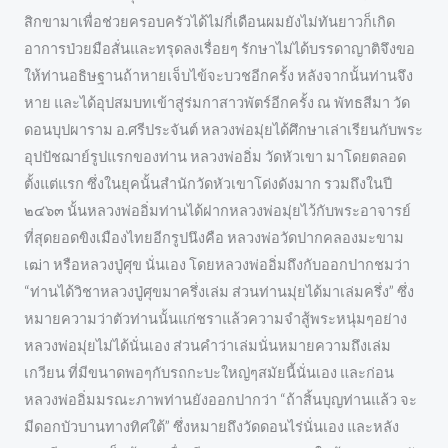
สิกขามาเพื่อช่วยครอบครัวได้ไม่กี่เดือนผมยังไม่ทันยาวก็เกิด
อาการป่วยมือสั่นและทรุดลงเรื่อยๆ รักษาไม่ได้บรรดาญาติจึงขอ
ให้ท่านอธิษฐานถ้าหายเจ็บไข้จะบวชอีกครั้ง หลังจากนั้นท่านจึง
หาย และได้อุปสมบทเข้าสู่ร่มกาสาวพัตร์อีกครั้ง ณ พัทธสีมา วัด
ดอนบุปผาราม อ.ศรีประจันต์ หลวงพ่อมุ่ยได้ศึกษาเล่าเรียนกับพระ
อุปปัชฌาย์รูปแรกของท่าน หลวงพ่ออิ่ม วัดหัวเขา มาโดยตลอด
ตั้งแต่แรก ซึ่งในยุคนั้นสำนักวัดหัวเขาโด่งดังมาก รวมถึงในปี
๒๔๖๓ นั้นหลวงพ่ออิ่มท่านได้ฝากหลวงพ่อมุ่ยไว้กับพระอาจารย์
ที่สุดยอดขิงเมืองไทยอีกรูปนึงคือ หลวงพ่อวัดปากคลองมะขาม
เฒ่า หรือหลวงปู่ศุข นั่นเอง โดยหลวงพ่ออิ่มถึงกับออกปากชมว่า
“ท่านได้วิชาหลวงปู่ศุขมาครึ่งเล่ม ส่วนท่านมุ่ยได้มาเล่มครึ่ง” ซึ่ง
หมายความว่าตัวท่านนั้นแก่ชราแล้วความจำสู้พระหนุ่มๆอย่าง
หลวงพ่อมุ่ยไม่ได้นั่นเอง ส่วนคำว่าเล่มนั่นหมายความถึงเล่ม
เกวียน ที่มีขนาดพอๆกับรถกะบะใหญ่ๆสมัยนี้นั่นเอง และก่อน
หลวงพ่ออิ่มมรณะภาพท่านยังออกปากว่า “ถ้าสิ้นบุญท่านแล้ว จะ
มีดอกบัวบานทางทิศใต้” ซึ่งหมายถึงวัดดอนไร่นั่นเอง และหลัง