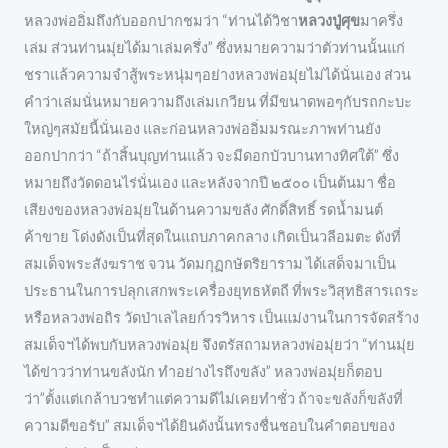
หลวงพ่ออิ่มถึงกับออกปากชมว่า “ท่านได้วิชา
หลวงปู่ศุข
มาครึ่ง
เล่ม ส่วนท่านมุ่ยได้มาเล่มครึ่ง” ซึ่งหมายความว่าตัวท่านนั้นแก่
ชราแล้วความจำสู้พระหนุ่มๆอย่างหลวงพ่อมุ่ยไม่ได้นั่นเอง ส่วน
คำว่าเล่มนั่นหมายความถึงเล่มเกวียน ที่มีขนาดพอๆกับรถกะบะ
ใหญ่ๆสมัยนี้นั่นเอง และก่อนหลวงพ่ออิ่มมรณะภาพท่านยัง
ออกปากว่า “ถ้าสิ้นบุญท่านแล้ว จะมีดอกบัวบานทางทิศใต้” ซึ่ง
หมายถึงวัดดอนไร่นั่นเอง และหลังจากปี ๒๕๐๐ เป็นต้นมา ชื่อ
เสียงของหลวงพ่อมุ่ยในด้านความขลัง ศักดิ์สิทธิ์ รดน้ำมนต์
ค้าขาย โด่งดังเป็นที่สุดในแถบภาคกลาง เกิดเป็นวลีอมตะ ดังที่
สมเด็จพระสังฆราช จวน วัดมกุฏกษัตริยาราม ได้เสด็จมาเป็น
ประธานในการปลุกเสกพระเครื่องยุทธหัตถี ที่พระวิสุทธิสารเถระ
หรือหลวงพ่อถิร วัดป่าเลไลยก์วรวิหาร เป็นแม่งานในการจัดสร้าง
สมเด็จฯได้พบกับหลวงพ่อมุ่ย จึงตรัสถามหลวงพ่อมุ่ยว่า “ท่านมุ่ย
ได้ข่าวว่าท่านขลังนัก ทำอย่างไรถึงขลัง” หลวงพ่อมุ่ยก็ตอบ
ว่า”ตั้งแต่เกล้าบวชทำแต่ความดีไม่เคยทำชั่ว ถ้าจะขลังก็ขลังที่
ความดีขอรับ” สมเด็จฯได้ยินดังนั้นทรงชื่นชอบในคำตอบของ