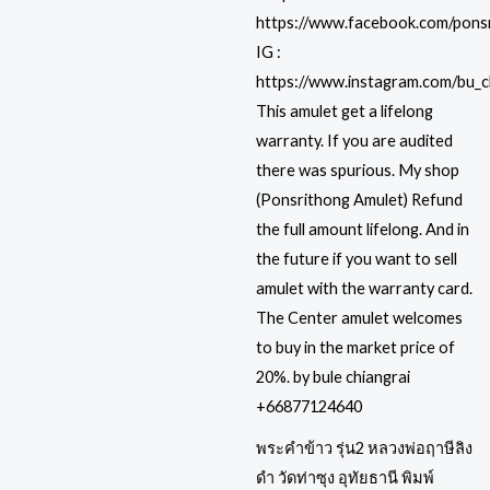
พระคำข้าว รุ่น2 หลวงพ่อฤาษีลิง
ดำ วัดท่าซุง อุทัยธานี พิมพ์