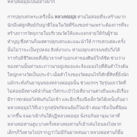
หลวงพ่อมุ่ยเป็นอย่างมาก
การปลุกเสกพระเครื่งนั้น
หลวงพ่อมุ่ย
ท่านไม่ค่อยที่จะสร้างมาก
นักมีแต่ลูกศิษย์กับญาติโยมในวัดที่ร้องขอท่านเพราะต้องการที่จะ
สร้างถาวรวัตถุภายในบริเวณวัดให้และแจกจ่ายให้กับผู้ร่วม
ทำบุญ ซึ่งท่านก็เมตตาปลุกเสกและแนะนำให้ การเสกแต่ละครั้ง
นั้นไม่ว่าจะเป็นรูปหล่อ สิงห์งาแกะ ท่านปลุกเสกจนขยับวิ่งได้
ราวกับมีชีวิตเลยที่เดียวจากคำบอกเล่าของศิษย์ใกล้ชิด ช่วงว่าง
ของท่านนั้นท่านจะภาวนาอยู่เสมอและจ้องมองไปที่ต้นสำโรงต้น
ใหญ่กลางวัดเป็นประจำ เม็ดสำโรงของวัดดอนไร่ก็ศักดิ์สิทธิ์ยิ่งนัก
แม้กระทั่งก้นยาฉุนของหลวงพ่อมุ่ยนั้น ช่วงแรกๆ วัยรุ่นแถววัดที่
ไม่ค่อยมีสตางค์นำก้นยาใส่กระเป๋าไปเที่ยวงานต่างถิ่นและมีเรื่อง
มีราวชกต่อยไล่ฟันกันไม่เข้า และอีกเรื่องนึงเด็กวัดได้เหน็บก้นยา
หลวงพ่อมุ่ยไว้ที่เอว ถูกสุนัขกัดจนล้มก็ไม่เข้า ต่อมาจึงเป็นที่นิยม
มากขึ้น จนมาเฝ้ากันใต้กุฏิหลวงพ่อมุ่ย นั่งรอก้นยาฉุนเวลาที่
หลวงพ่อท่านสูบ บางครั้งหลวงพ่อท่านก็เย้าเล่นโยนลงไปพวก
เด็กๆก็วิ่งตามไปปรากฎว่าไม่มีก้นยาหล่นมา หลวงพ่อท่านก็ยิ้ม