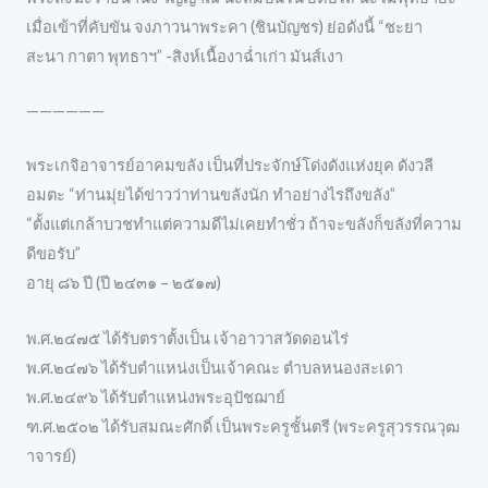
เมื่อเข้าที่คับขัน จงภาวนาพระคา (ชินบัญชร) ย่อดังนี้ “
ชะยา
สะนา กาตา พุทธาฯ
” -สิงห์เนื้องาฉ่ำเก่า มันส์เงา
——————
พระเกจิอาจารย์อาคมขลัง เป็นที่ประจักษ์โด่งดังแห่งยุค ดังวลี
อมตะ “ท่านมุ่ยได้ข่าวว่าท่านขลังนัก ทำอย่างไรถึงขลัง”
“ตั้งแต่เกล้าบวชทำแต่ความดีไม่เคยทำชั่ว ถ้าจะขลังก็ขลังที่ความ
ดีขอรับ”
อายุ ๘๖ ปี (ปี ๒๔๓๑ – ๒๕๑๗)
พ.ศ.๒๔๗๕ ได้รับตราตั้งเป็น เจ้าอาวาสวัดดอนไร่
พ.ศ.๒๔๗๖ ได้รับตำแหน่งเป็นเจ้าคณะ ตำบลหนองสะเดา
พ.ศ.๒๔๙๖ ได้รับตำแหน่งพระอุปัชฌาย์
ฑ.ศ.๒๕๐๒ ได้รับสมณะศักดิ์ เป็นพระครูชั้นตรี (พระครูสุวรรณวุฒ
าจารย์)