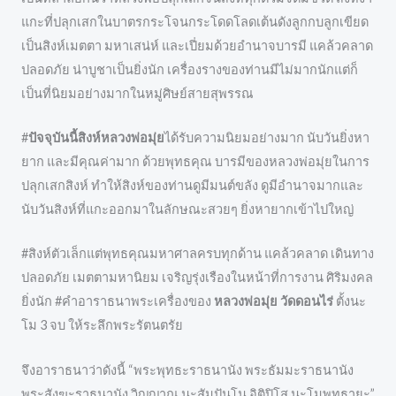
แกะที่ปลุกเสกในบาตรกระโจนกระโดดโลดเต้นดังลูกกบลูกเขียด
เป็นสิงห์เมตตา มหาเสน่ห์ และเปี่ยมด้วยอำนาจบารมี แคล้วคลาด
ปลอดภัย น่าบูชาเป็นยิ่งนัก เครื่องรางของท่านมีไม่มากนักแต่ก็
เป็นที่นิยมอย่างมากในหมู่ศิษย์สายสุพรรณ
#
ปัจจุบันนี้สิงห์หลวงพ่อมุ่ย
ได้รับความนิยมอย่างมาก นับวันยิ่งหา
ยาก และมีคุณค่ามาก ด้วยพุทธคุณ บารมีของหลวงพ่อมุ่ยในการ
ปลุกเสกสิงห์ ทำให้สิงห์ของท่านดูมีมนต์ขลัง ดูมีอำนาจมากและ
นับวันสิงห์ที่แกะออกมาในลักษณะสวยๆ ยิ่งหายากเข้าไปใหญ่
#สิงห์ตัวเล็กแต่พุทธคุณมหาศาลครบทุกด้าน แคล้วคลาด เดินทาง
ปลอดภัย เมตตามหานิยม เจริญรุ่งเรืองในหน้าที่การงาน ศิริมงคล
ยิ่งนัก #คำอาราธนาพระเครื่องของ
หลวงพ่อมุ่ย วัดดอนไร่
ตั้งนะ
โม 3 จบ ให้ระลึกพระรัตนตรัย
จึงอาราธนาว่าดังนี้ “
พระพุทธะราธนานัง พระธัมมะราธนานัง
พระสังฆะราธนานัง วิญญาณ นะสัมปันโน อิติปิโส นะโมพุทธายะ
”