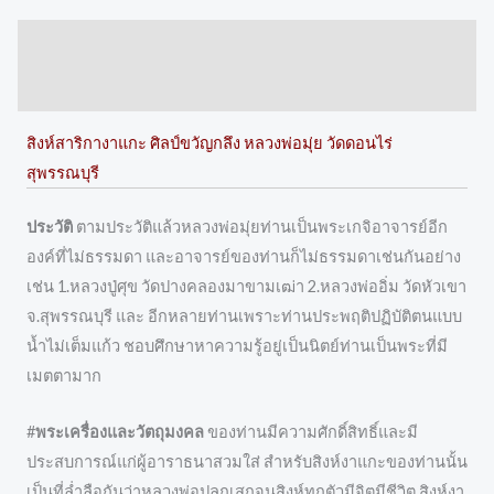
Description
Reviews (0)
สิงห์สาริกางาแกะ ศิลป์ขวัญกลึง หลวงพ่อมุ่ย วัดดอนไร่
สุพรรณบุรี
ประวัติ
ตามประวัติแล้วหลวงพ่อมุ่ยท่านเป็นพระเกจิอาจารย์อีก
องค์ที่ไม่ธรรมดา และอาจารย์ของท่านก็ไม่ธรรมดาเช่นกันอย่าง
เช่น 1.หลวงปู่ศุข วัดปางคลองมาขามเฒ่า 2.หลวงพ่ออิ่ม วัดหัวเขา
จ.สุพรรณบุรี และ อีกหลายท่านเพราะท่านประพฤติปฏิบัติตนแบบ
น้ำไม่เต็มแก้ว ชอบศึกษาหาความรู้อยู่เป็นนิตย์ท่านเป็นพระที่มี
เมตตามาก
#
พระเครื่องและวัตถุมงคล
ของท่านมีความศักดิ์สิทธิ์และมี
ประสบการณ์แก่ผู้อาราธนาสวมใส่ สำหรับสิงห์งาแกะของท่านนั้น
เป็นที่ล่ำลือกันว่าหลวงพ่อปลุกเสกจนสิงห์ทุกตัวมีจิตมีชีวิต สิงห์งา