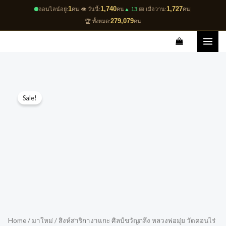
Skip
1
1,740
1,727
ออนไลน์อยู่:
คน
|
👁️ วันนี้:
คน
▲ 13
|
📅 เมื่อวาน:
คน
|
to
279,079
🏆 ทั้งหมด:
คน
content
Original
Current
Sale!
price
price
was:
is:
฿2,000.00.
฿1,500.00.
Home
/
มาใหม่
/ สิงห์สาริกางาแกะ ศิลป์ขวัญกลึง หลวงพ่อมุ่ย วัดดอนไร่