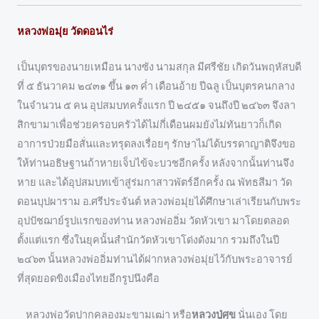
หลวงพ่อมุ่ย วัดดอนไร่
เป็นบุตรของนายเหมือน นางซัง นามสกุล มีศรีชัย เกิดวันพฤหัสบดี
ที่ ๕ ธันวาคม ๒๔๓๑ ขึ้น ๑๓ ค่ำ เดือนอ้าย ปีฉลู เป็นบุตรคนกลาง
ในจำนวน ๕ คน อุปสมบทครั้งแรก ปี ๒๔๕๑ จนถึงปี ๒๔๖๓ จึงลา
สิกขามาเพื่อช่วยครอบครัวได้ไม่กี่เดือนผมยังไม่ทันยาวก็เกิด
อาการป่วยมือสั่นและทรุดลงเรื่อยๆ รักษาไม่ได้บรรดาญาติจึงขอ
ให้ท่านอธิษฐานถ้าหายเจ็บไข้จะบวชอีกครั้ง หลังจากนั้นท่านจึง
หาย และได้อุปสมบทเข้าสู่ร่มกาสาวพัตร์อีกครั้ง ณ พัทธสีมา วัด
ดอนบุปผาราม อ.ศรีประจันต์ หลวงพ่อมุ่ยได้ศึกษาเล่าเรียนกับพระ
อุปปัชฌาย์รูปแรกของท่าน หลวงพ่ออิ่ม วัดหัวเขา มาโดยตลอด
ตั้งแต่แรก ซึ่งในยุคนั้นสำนักวัดหัวเขาโด่งดังมาก รวมถึงในปี
๒๔๖๓ นั้นหลวงพ่ออิ่มท่านได้ฝากหลวงพ่อมุ่ยไว้กับพระอาจารย์
ที่สุดยอดขิงเมืองไทยอีกรูปนึงคือ
หลวงพ่อวัดปากคลองมะขามเฒ่า หรือ
หลวงปู่ศุข
นั่นเอง โดย