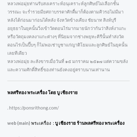
หลวงพ่อมุ่ยท่านรับสงเคราะห์อนุเคราะห์ลูกศิษย์ไม่เลือกชั้น
วรรณะ จะร่ำรวยมียศถาบรรดาศักดื์มาก็ต้องตามคิวรอไม่มีมา
หลังได้ก่อนมาก่อนได้หลัง จังหวัดข้างเคียง ชัยนาท สิงห์บุรี
อยุธยาในยุคนั้นวิ่งเข้าวัดดอนไร่มากมายนักว่ากันว่าสิงห์งาแกะ
หรือวัตถุมงคลงาแกะต่างๆ ที่นิยมจากช่างพยุหะคิรีนั้นทำส่งวัด
ดอนไร่เป็นปี๊บๆ ก็ไม่พอเช่าบูชาแก่ญาติโยมและลูกศิษย์ในยุคนั้น
เลยทีเดียว
หลวงพ่อมุ่ย ละสังขารเมื่อวันที่ ๑๕ มกราคม ๒๕๑๗ แต่ความขลัง
และความศักดิ์สิทธิ์ของท่านยังคงอยู่ตราบนานเท่านาน
พลศรีทอง พระเครื่อง โดย บู เชียงราย
. https://ponsrithong.com/
web (main)
พระเครื่อง :
บู เชียงราย ร้านพลศรีทอง พระเครื่อง