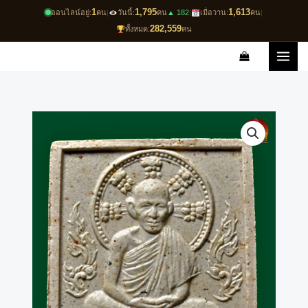
Skip
1
1,795
1,613
ออนไลน์อยู่:
คน
|
วันนี้:
คน
▲ 182
|
เมื่อวาน:
คน
|
to
282,559
ทั้งหมด:
คน
content