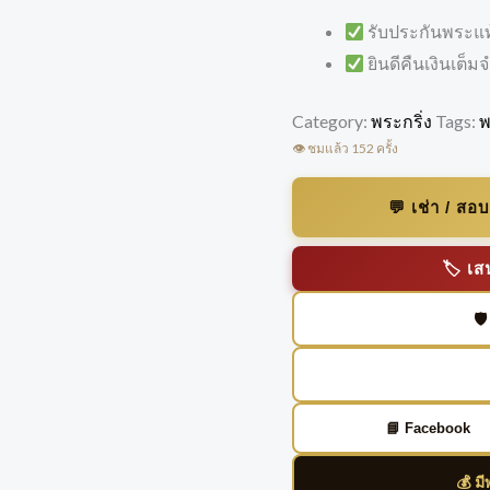
รับประกันพระแ
ยินดีคืนเงินเต็
Category:
พระกริ่ง
Tags:
พ
👁️ ชมแล้ว 152 ครั้ง
💬 เช่า / ส
🏷️ 
🛡
📘 Facebook
💰 ม