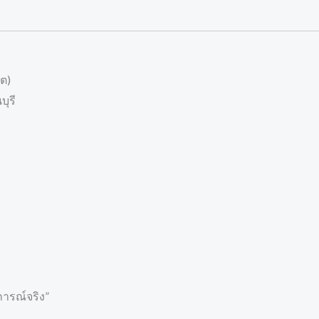
ต)
บุรี
การณ์จริง”