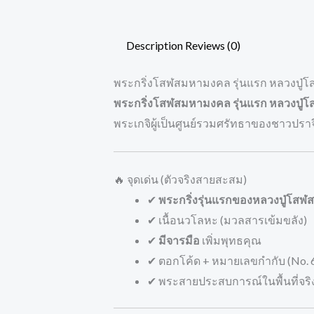
Description
Reviews (0)
พระกริ่งโสฬสมหามงคล รุ่นแรก
หลวงปู่
พระกริ่งโสฬสมหามงคล รุ่นแรก หลวงปู่โสฬ
พระเกจิผู้เป็นศูนย์รวมศรัทธาของชาวปราจีนบ
🔥 จุดเด่น (ตัวจริงสายสะสม)
✔
พระกริ่งรุ่นแรกของหลวงปู่โสฬส
✔ เนื้อนวโลหะ (มวลสารเข้มขลัง)
✔
มีจารมือ
เพิ่มพุทธคุณ
✔ ตอกโค้ด + หมายเลขกำกับ (No. 
✔ พระสายประสบการณ์ในพื้นที่จริ