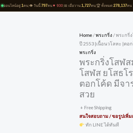
1
797
1,727
278,137
ออนไลน์อยู่:
คน
|
👁️ วันนี้:
คน
▼ 930
|
📅 เมื่อวาน:
คน
|
🏆 ทั้งหมด:
คน
Home
/
พระกริ่ง
/ พระกริ
ปี 2553 |เนื้อนวโลหะ |ต
พระกริ่ง
พระกริ่งโสฬส
โสฬส ยโสธโร ป
ตอกโค้ด มีจา
สวย
+ Free Shipping
สนใจสอบถาม / ขอรูปเพิ่มเ
ทัก LINE ได้ทันที