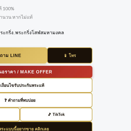
ท้ 100%
มจำนวน หากไม่แท้
ระกริ่ง
,
พระกริ่งโสฬสมหามงคล
อบถาม LINE
📱 โทร
เสนอราคา / MAKE OFFER
️ เงื่อนไขรับประกันพระแท้
❓ คำถามที่พบบ่อย
🎵 TikTok
ีพระแบบนี้อยากขาย คลิกเลย