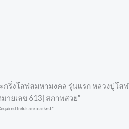
พระกริ่งโสฬสมหามงคล รุ่นแรก หลวงปู่โสฬส
 หมายเลข 613| สภาพสวย”
Required fields are marked
*