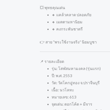
💥 พุทธคุณเด่น
🔸 แคล้วคลาด ปลอดภัย
🔸 เมตตามหานิยม
🔸 คงกระพันชาตรี
👉 สาย “พระใช้งานจริง” นิยมบูชา
📌 รายละเอียด
รุ่น: โสฬสมหามงคล (รุ่นแรก)
ปี: พ.ศ. 2553
วัด: วัดโคกอู่ทอง จ.ปราจีนบุรี
เนื้อ: นวโลหะ
หมายเลข: 613
จุดเด่น: ตอกโค้ด + มีจาร