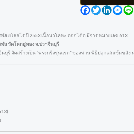
Facebook
Twitter
LinkedIn
Mess
โสฬส ยโสธโร
ปี 2553 เนื้อนวโลหะ ตอกโค้ด มีจาร หมายเลข 613
ส วัดโคกอู่ทอง จ.ปราจีนบุรี
ุรี จัดสร้างเป็น “พระกริ่งรุ่นแรก” ของท่าน พิธีปลุกเสกเข้มขลัง น่
613)
ง