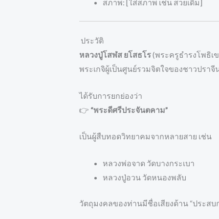
สภาพ: [ใส่สภาพ เช่น สวยเดิม]
ประวัติ
หลวงปู่โสฬส ยโสธโร
(พระครูธำรงโพธิเข
พระเกจิผู้เป็นศูนย์รวมจิตใจของชาวปราจีน
ได้รับการยกย่องว่า
👉
“พระดีศรีประจันตคาม”
เป็นผู้สืบทอดวิทยาคมจากหลายสาย เช่น
หลวงพ่อจาด วัดบางกระเบา
หลวงปู่อวน วัดหนองพลับ
วัตถุมงคลของท่านมีชื่อเสียงด้าน “ประสบ