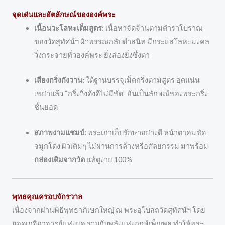
จุดเด่นและอัตลักษณ์ขององค์พระ
เนื้อนวะโลหะเต็มสูตร:
เนื้อหาจัดจ้านตามตำราโบราณ
ของวัดสุทัศน์ฯ ผิวพรรณกลับดำสนิท มีกระแสโลหะมงคล
วิ่งกระจายทั่วองค์พระ ยิ่งส่องยิ่งซึ้งตา
เสียงกริ่งกังวาน:
ใต้ฐานบรรจุเม็ดกริ่งตามสูตร อุดแน่น
เขย่าแล้ว “กริ่งวิ่งดังดีไม่มีขัด” อันเป็นลักษณ์ของพระกริ่ง
ชั้นยอด
สภาพงามแชมป์:
พระเก่าเก็บรักษาอย่างดี หน้าตาคมชัด
จมูกโด่ง ผิวเดิมๆ ไม่ผ่านการล้างหรือศัลยกรรม มาพร้อม
กล่องเดิมจากวัด
แท้ดูง่าย 100%
พุทธคุณครอบจักรวาล
เนื่องจากผ่านพิธีพุทธาภิเษกใหญ่ ณ พระอุโบสถวัดสุทัศน์ฯ โดย
ยอดเกจิอาจารย์แห่งยุค รวบกับพลังแห่งฤกษ์เพ็ญพุธ ทำให้พระ