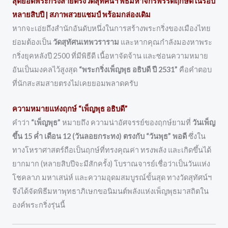
สุดยอดพระกริ่งสายตรงวัดสุทัศน์ฯ พิธีมหาจักรพรรดิฤกษ์ดีในรอบ
หลายสิบปี | สภาพสวยแชมป์ พร้อมกล่องเดิม
หากจะเอ่ยถึงสำนักอันดับหนึ่งในการสร้างพระกริ่งของเมืองไทย
ย่อมต้องเป็น
วัดสุทัศนเทพวราราม
และหากคุณกำลังมองหาพระ
กริ่งยุคหลังปี 2500 ที่มีพิธีดี เนื้อหาจัดจ้าน และซ่อนความหมาย
อันเป็นมงคลไว้สูงสุด
“พระกริ่งเพ็ญพุธ อธิบดี ปี 2531”
คือคำตอบ
ที่นักสะสมสายตรงไม่เคยยอมพลาดครับ
ความหมายแห่งฤกษ์ “เพ็ญพุธ อธิบดี”
คำว่า
“เพ็ญพุธ”
หมายถึง ความน่าอัศจรรย์ของฤกษ์ยามที่
วันเพ็ญ
ขึ้น 15 ค่ำ เดือน 12 (วันลอยกระทง) ตรงกับ “วันพุธ” พอดี
ซึ่งใน
ทางโหราศาสตร์ถือเป็นฤกษ์ที่ทรงคุณค่า ทรงพลัง และเกิดขึ้นได้
ยากมาก (หลายสิบปีจะมีสักครั้ง) โบราณจารย์เชื่อว่าเป็นวันแห่ง
โชคลาภ มหาเสน่ห์ และความอุดมสมบูรณ์ขั้นสุด ทางวัดสุทัศน์ฯ
จึงได้จัดพิธีมหาพุทธาภิเษกขอนิมนต์พลังแห่งเพ็ญพุธมาสถิตใน
องค์พระกริ่งรุ่นนี้