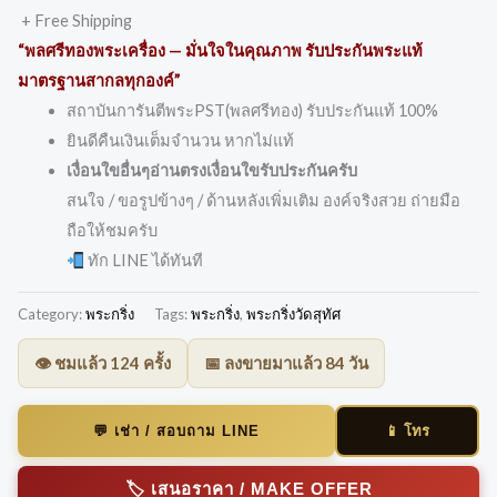
+ Free Shipping
“พลศรีทองพระเครื่อง — มั่นใจในคุณภาพ รับประกันพระแท้
มาตรฐานสากลทุกองค์”
สถาบันการันตีพระPST(พลศรีทอง) รับประกันแท้ 100%
ยินดีคืนเงินเต็มจำนวน หากไม่แท้
เงื่อนใขอื่นๆอ่านตรงเงื่อนใขรับประกันครับ
สนใจ / ขอรูปข้างๆ / ด้านหลังเพิ่มเติม องค์จริงสวย ถ่ายมือ
ถือให้ชมครับ
ทัก LINE ได้ทันที
Category:
พระกริ่ง
Tags:
พระกริ่ง
,
พระกริ่งวัดสุทัศ
👁️ ชมแล้ว 124 ครั้ง
📅 ลงขายมาแล้ว 84 วัน
📱 โทร
💬 เช่า / สอบถาม LINE
🏷️ เสนอราคา / MAKE OFFER