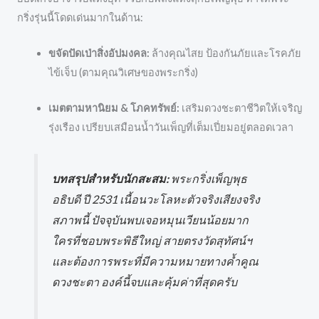
กริ่งรุ่นนี้โดดเด่นมากในด้าน:
ขจัดปัดเป่าสิ่งอัปมงคล:
ล้างคุณไสย ป้องกันภัยและโรคภัย
ไข้เจ็บ (ตามคุณวิเศษของพระกริ่ง)
เมตตามหานิยม & โภคทรัพย์:
เสริมดวงชะตาชีวิตให้เจริญ
รุ่งเรือง เปรียบเสมือนน้ำวันเพ็ญที่เต็มเปี่ยมอยู่ตลอดเวลา
บทสรุปสำหรับนักสะสม:
พระกริ่งเพ็ญพุธ
อธิบดี ปี 2531 เนื้อนวะโลหะตัวจริงเสียงจริง
สภาพนี้ ปัจจุบันพบเจอหมุนเวียนน้อยมาก
ใครที่ชอบพระพิธีใหญ่ สายตรงวัดสุทัศน์ฯ
และต้องการพระที่มีความหมายทางค้ำคูณ
ดวงชะตา องค์นี้จบและคุ้มค่าที่สุดครับ