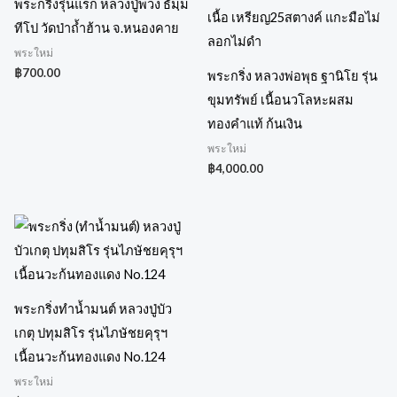
พระกริ่งรุ่นแรก หลวงปู่พวง ธัมฺม
ทีโป วัดป่าถ้ำฮ้าน จ.หนองคาย
พระใหม่
฿
700.00
พระกริ่ง หลวงพ่อพุธ ฐานิโย รุ่น
ขุมทรัพย์ เนื้อนวโลหะผสม
ทองคำแท้ ก้นเงิน
พระใหม่
฿
4,000.00
พระกริ่งทำน้ำมนต์ หลวงปู่บัว
เกตุ ปทุมสิโร รุ่นไภษัชยคุรุฯ
เนื้อนวะก้นทองแดง No.124
พระใหม่