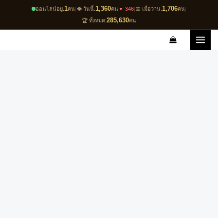
Skip
1
1,360
1,706
ออนไลน์อยู่:
คน
|
👁️ วันนี้:
คน
▼ 346
|
📅 เมื่อวาน:
คน
|
to
285,630
🏆 ทั้งหมด:
คน
content