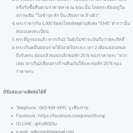
หรือรับซื้อคืนตามราคาตลาด ณ.ขณะนั้น โดยพระต้องอยู่ใน
สภาพเดิม *ไม่ชำรุด หัก บิ่น เสียสภาพ ล้างผิว*
พระราคาเกิน 1,000 จัดส่งโดยพัสดุด่วนพิเศษ “EMS” ต่ำกว่านั้น
ส่งแบบลงทะเบียน
พระที่ถูกจองแล้ว หากเกิน5 วันยังไม่ชำระเงินถือว่าสละสิทธิ์
พระเกินหมื่นผ่อนจ่ายได้3งวดในระยะเวลา 2 เดือน ผ่อนหมด
ถึงรับพระ ผ่อนแล้วขอยกเลิกขอหัก 20 % ของราคาพระ *หาก
เลยเวลาเกิน2เดือนทางร้านคืนเงินให้และขอหัก 20 % ของ
ราคาพระ
มีข้อสอบถามติดต่อได้ที่
Telephone : 063-969-5995 บู เชียงราย
Facebook : https://facebook.com/ponsrithong
ID.LINE : @fsd8020u
e-mail : adipong.kh@gmail.com