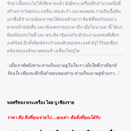
รักษาเนื้อพระไม่ให้เสียหายแล้ว ยังมีพระเครื่องอีกจำนวนหนึ่งที่
สร้างจากวัสดุประเภทอื่น เช่น ตะกั่ว และทองผสม รวมถึงเนื้อดิน
เผาซึ่งมีจำนวนน้อยหาชมได้ค่อนข้างยาก พิมพ์ที่พบกันบ่อย ๆ
ตามหน้าหนังสือ และเพิ่งแตกกรุออกมาอีก เมื่อไม่นานมานี้ ได้แก่
พิมพ์นั่งปรกโพธิ์ และ พระลีลาซุ้มแจกัน มีประภามณฑลที่เศียร
องค์จ้อย อีกทั้งพิมพ์พระกำแพงสิบสองพระองค์ มีรูไว้ร้อยเชือก
คล้องคอองค์ขนาดค่อนข้างเขื่องใหญ่โต
“
เมื่อเราคิดถึงท่าน ท่านก็จะมาอยู่ในใจเรา เมื่อใดที่เรามีทุกข์
ร้อนใจ เพียงระลึกถึงคำสอนของท่าน ท่านก็จะมาอยู่ข้างเรา
…..”
พลศรีทอง พระเครื่อง โดย บู เชียงราย
ราคา คือ สิ่งที่คุณจ่ายไป ….คุณค่า คือสิ่งที่คุณได้รับ