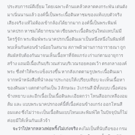
ประสบการณ์ดีเยี่ยม โดยเฉพาะด้านแคล้วคลาดคงกระพัน เด่นดัง
มาเนิ่นนานแล้ว องค์นี้เป็นพระเนื้อดินหาชมของแท้แบบตัวจริง
เสียงจริง แท้ไม่ต้องเข้ากล้องได้ยากมาก องค์นี้เป็นพระพิมพ์
นาคปรก หาชมได้ยากขนาด เซียนพระเนื้อดินรุ่นใหม่แทบไม่มี
ใครรู้จัก พระพิมพ์พระนาคปรกเนื้อดินเผาเป็นหนึ่งหนึ่งในพิมพ์ที่
พบเห็นกันค่อนข้างน้อยในสนาม สภาพผิวผ่านการอาราธณา ถูก
สัมผัสจับต้องกันมาจนเห็นเนื้อหาที่จัดแกร่ง เก่าแก่ตามอายุการ
สร้าง แถมมีเนื้อเกินบริเวณส่วนบริเวณรอยคอดเว้า ตรงกลางองค์
พระ ซึ่งทำให้พระแข็งแรงขึ้น หากสังเกตตามรูปพระเนื้อดินเผา
จากหน้าหนังสือที่นำลงมาประกอบให้เปรียบเทียบ จะเห็นเนื้อหา
ของดินเผา แตกต่างกันเป็น 3 ลักษณะ 3 เกรนสี มีทั้งแบบ เนื้อค่อน
ข้างหยาบ และอีกเนื้อเป็นเนื้อดินละเอียดกว่า โทนสีออกเหลืองอม
ส้ม และ แบบพระนาคปรกองค์นี้ที่เนื้อค่อนข้างแกร่ง ออกโทนสี
อมแดง ซึ่งไม่ว่าจะเป็นเนื้อดินแบบไหนและพิมพ์ใด ในปัจจุบันก็ไม่
ค่อยมีให้เห็นกันแล้วจ้า
จะว่าไปหากหลวงพ่อพริ้งไม่เก่งจริง
คงไม่เป็นที่นับถือของ กรม