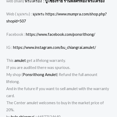
web (main)
พระเครื่อง :
บู เชียงราย ร้านพลศรีทอง พระเครื่อง
Web ( มุมพระ) :
มุมพระ https://www.mumpra.com/shop.php?
shopid=507
Facebook :
https://www.facebook.com/ponsrithong/
IG :
https://www.instagram.com/bu_chiangrai.amulet/
This
amulet
get a lifelong warranty.
If you are audited there was spurious.
My shop (
Ponsrithong Amulet
) Refund the full amount
lifelong.
And in the future if you want to sell amulet with the warranty
card.
The Center amulet welcomes to buy in the market price of
20%.
by
bule chiangrai
+66877124640