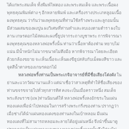
ได้แก่พระสมเด็จ ทั้งพืมพ์ไพ่ตอง และพระสมเด็จ และพระเนื้อผง
พุทธคุณพิมพ์ต่าง ๆ อีกหลายพิมพ์ และเครื่องรางประเภทลูอมเนื้อ
ผงพุทธคุณ ว่ากันว่าผงพุทธคุณที่ท่านใช้สร้างพระและลูกอมนั้น
มีส่วนผสมของผงปูน ผงวิเศษที่ท่านทำและลบเองตามตำรา ผงใบ
ลาน เกษรดอกไม้สดและผงขี้ธูปจากระถางบูชาพระ การพิจารณา
ผงพุทธคุณของหลวงพ่อพริ้งนั้น ท่านว่าเนื้อหาต้องฟ่าม หยาบไม่
แน่น มีน้ำหนักไม่มากขนาดไม่ตึงมือ หากพิจารณาโดยละเอียด
ด้วยกล้องขยาย จะเห็นเนื้อจะเห็นผงขีธูปสลับกับเม็ดผงสีขาว และ
จุดสีน้ำตาลของเกษรดอกไม้
หลวงพ่อพริ้งท่านเป็นพระเกจิอาจารย์ที่มีชื่อเสียงโด่งดัง
ใน
ย่านละแวกวัดมานานแล้ว แต่น่าเชื่อว่าสาเหตุที่ทำให้ชื่อเสียงของ
ท่านขจรขจายไปทั่วทุกสารทิศ คงจะเป็นเมื่อคราวหนึ่ง สมเด็จ
พระสังฆราช (แพ )ท่านนิมนต์ให้ หลวงพ่อพริ้งลงอักขระในแผ่น
ทองแดงเพื่อนำไปหลอมในการสร้างพระกริ่งของท่าน ปรากฏว่า
เมื่อช่างได้นำแผ่นทองแดงของท่านลงในเบ้าหลอม มีแผ่น
ทองแดงที่ไม่สามารถหลอมละลายได้อยู่แผ่นหนึ่ง จึงนำขึ้นมาดู