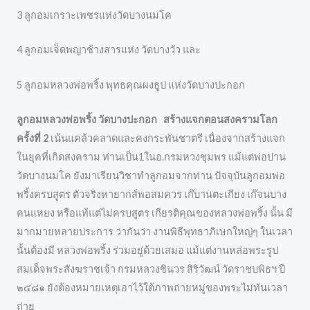
3 ลูกอมเกราะเพชรแห่งวัดบางนมโค
4 ลูกอมเจ็ดพญาช้างสารแห่ง วัดบางวัว และ
5 ลูกอมหลวงพ่อพริ้ง พุทธคุณผงธูป แห่งวัดบางปะกอก
ลูกอมหลวงพ่อพริ้ง วัดบางปะกอก
สร้างแจกตอนสงครามโลก
ครั้งที่ 2
เน้นแคล้วคลาดและคงกระพันชาตรี เนื่องจากสร้างแจก
ในยุคที่เกิดสงคราม ท่านเป็น1ในอ.กรมหวงชุมพร แม้แต่พ่อปาน
วัดบางนมโค ยังมาเรียนวิชาทำลูกอมจากท่าน ปัจจุบันลูกอมพ่อ
พริ้งครบสูตร ตัวจริงหายากส์พอสมควร เก๊บานตะเกียง เก๊จนบาง
คนแหยง หรือแท้แต่ไม่ครบสูตร เกียรติคุณของหลวงพ่อพริ้ง นั้น มี
มากมายหลายประการ ว่ากันว่า งานพิธีพุทธาภิเษกใหญ่ๆ ในเวลา
นั้นต้องมี หลวงพ่อพริ้ง ร่วมอยู่ด้วยเสมอ แม้แต่งานหล่อพระรูป
สมเด็จพระสังฆราชเจ้า กรมหลวงชินวร สิริวัฒน์ วัดราชบพิธฯ ปี
๒๔๘๑ ยังต้องหมายเหตุเอาไว้ใต้ภาพถ่ายหมู่ของพระไม่ทันเวลา
ถ่าย