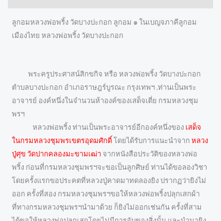
ลูกอมหลวงพ่อพริ้ง วัดบางปะกอก ลูกอม ๑ ในเบญจภาคีลูกอม
เมืองไทย หลวงพ่อพริ้ง วัดบางปะกอก
พระครูประศาสน์สิกขกิจ หรือ หลวงพ่อพริ้ง วัดบางปะกอก
ตำบลบางปะกอก อำเภอราษฎร์บูรณะ กรุงเทพฯ .ท่านเป็นพระ
อาจารย์ องค์หนึ่งในจำนวนห้าองค์ของเสด็จเตี่ย กรมหลวงชุม
พรฯ
หลวงพ่อพริ้ง ท่านเป็นพระอาจารย์อีกองค์หนึ่งของ
เสด็จ
ในกรมหลวงชุมพรเขตรอุดมศักดิ์
โดยได้รับการแนะนำจาก
หลวง
ปู่ศุข วัดปากคลองมะขามเฒ่า
จากหนังสือประวัติของหลวงพ่อ
พริ้ง ก่อนที่กรมหลวงชุมพรฯจะขอเป็นลูกศิษย์ ท่านได้ขอลองวิชา
โดยครั้งแรกขอประคตที่หลวงปู่คาดมาทดลองยิง ปรากฏว่ายิงไม่
ออก ครั้งที่สอง กรมหลวงชุมพรฯขอให้หลวงพ่อพริ้งปลุกเสกผ้า
ที่ทางกรมหลวงชุมพรฯนำมาด้วย ก็ยิงไม่ออกเช่นกัน ครั้งที่สาม
ได้ขอให้หลวงพ่อปลุกเสกโดยไม่มีการจับของสิ่งนั้น และนำมายิง