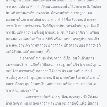
ปรากฏว่าเป็นแผ่นทองแดงของ หลวงพ่อพริ้งจากนั้นจึงใส่ลงไป
การหลอมต่อ แต่ทำอย่างไรแผ่นทองแดงนั้นก็ไม่ละลาย ถึงกับต้อง
นิมนต์ หลวงพ่อพริ้งมาจากวัด เมื่อท่านกำกับ ปรากฏว่าแผ่น
ทองแดงนั้นละลายไปอย่างง่ายดาย ทำให้ชื่อเสียงของท่านขจร
ขจายไปอย่างกว้างขวาง ในพิธีพุทธาภิเษกครั้งสำคัญ ๆ จะต้องมี
การนิมนต์หลวงพ่อพริ้งอยู่ ด้วยเสมอ เช่น พิธีพุทธาภิเษก เหรียญ
หลวงพ่อมงคลพบิตร ปีพ.ศ. 2485 หรืองานหล่อพระรูปของสมเด็จ
พระสังฆราชเจ้า กรมหลวงชิน วรสิริวัฒน์ที่วัดราชบพิธ หลวงพ่อก็
จะได้รับนิมนต์ด้วยแทบทุกครั้ง
นอกจากนี้ ท่านยังมีวิชาความรู้เป็นเลิศ ในด้านการ
แพทย์แผนโบราณอีกทั้ง วิปัสสนากรรมฐานเป็นกิจวัตร จนมีญาณ
สมบัติสามารถล่วงรู้เหตุการณ์ได้ล่วงหน้า จนเป็นที่ประจักษ์
ชนชั้นสูงและเจ้าขุนมูลนายของฟ้าบางกอกในครั้งกระโน้น ต่างก็
ผลัดเปลี่ยนหมุนเวียนกันไปนมัสการท่านที่วัดบางปะกอกกันไม่
ขาดสายแทบจะทุกวัน
นอกจากพระพิมพ์ ต่าง ๆ เนื้อผงพุทธคุณ ซึ่งมีทั้งผง
ล้วน ผงชานหมาก ผงคลุกรัก และนำมาจุ่มรักอีกชั้นเพื่อเป็นการ