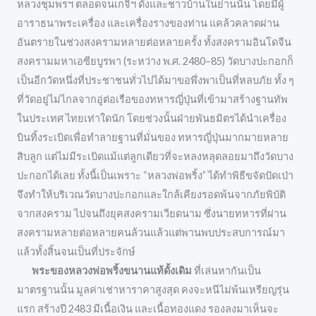
หลวงชุมพรฯ ตลอดจนเกจิฯ ดังและชาวบ้านในย่านนั้น โดยมีผู้
อาราธนาพระเครื่อง และเครื่องรางของท่าน แคล้วคลาดผ่าน
อันตรายในช่วงสงครามหลายต่อหลายครั้ง ทั้งสงครามอินโดจีน
สงครามมหาเอซียบูรพา (ระหว่าง พ.ศ. 2480–85) วัดบางปะกอกก็
เป็นอีกวัดหนึ่งที่ประชาชนทั่วไปได้มาขอพึ่งพาเป็นที่หลบภัย ทั้ง ๆ
ที่วัดอยู่ไม่ไกลจากอู่ต่อเรือของทหารญี่ปุ่นที่เข้ามาสร้างฐานทัพ
ในประเทศ ไทยเท่าใดนัก โดยช่วงนั้นฝ่ายพันธมิตรได้นำเครื่อง
บินทิ้งระเบิดเพื่อทำลายฐานที่มั่นของ ทหารญี่ปุ่นมากมายหลาย
สิบลูก แต่ไม่มีระเบิดแม้แต่ลูกเดียวที่จะหลงหลุดลอยมาถึงวัดบาง
ปะกอกได้เลย ทั้งนี้เป็นเพราะ “หลวงพ่อพริ้ง” ได้ทำพิธีขจัดปัดเป่า
จึงทำให้บริเวณวัดบางปะกอกและใกล้เคียงรอดพ้นจากภัยพิบัติ
จากสงคราม ไปจนถึงยุคสงครามเวียดนาม ซึ่งนายทหารที่ผ่าน
สงครามหลายต่อหลายคนล้วนแล้วแต่พานพบประสบการณ์มา
แล้วทั้งสิ้นจนเป็นที่ประจักษ์
พระของหลวงพ่อพริ้งขนานแท้ดั้งเดิม
ที่เล่นหากันเป็น
มาตรฐานนั้น มูลค่าเช่าหาราคาสูงสุด คงจะหนีไม่พ้นเหรียญรุ่น
แรก สร้างปี 2483 มีเนื้อเงิน และเนื้อทองแดง รองลงมาเห็นจะ