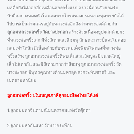
ผลคือยิงไม่ออกอีกเหมือนสองครั้งแรก คราวนี้ท่านจึงยอมรับ
นับถืออย่างหมดหัวใจ แถมพระโอรสของกรมหลวงชุมพรฯยังได้
ไปบวชเป็นสามเณรอยู่กับหลวงพ่ออีกถึงสามพระองค์ด้วยกัน
ลูกอมหลวงพ่อพริ้ง วัดบางปะกอก
สร้างด้วยเนื้อผงธูปผสมด้วยผง
ที่หลวงพ่อพริ้งเสก มีทั้งสีเทาและสีชมพู ลักษณะการปั้นจะไม่ค่อย
กลมเท่าใดนัก มีเนื้อคล้ายกับพระสมเด็จพิมพ์ไพ่ตองที่หลวงพ่อ
พริ้งสร้าง ลูกอมหลวงพ่อพริ้งที่พบเห็นส่วนใหญ่จะมีขนาดใหญ่
เล็กไม่เท่ากัน และมีสีเทามากกว่าสีชมพู ลูกอมหลวงพ่อพริ้ง วัด
บางปะกอก มีพุทธคุณทางด้านมหาอุด คงกระพันชาตรี และ
เมตตามหานิยม
ลูกอมพ่อพริ้ง 1ในเบญจภาคีลูกอมเมืองไทย ได้แต่
1 ลูกอมมหาจินดามณีมนตราคมแห่งวัดตุ๊กตา
2 ลูกอมมหากันแห่ง วัดบางกระพ้อม