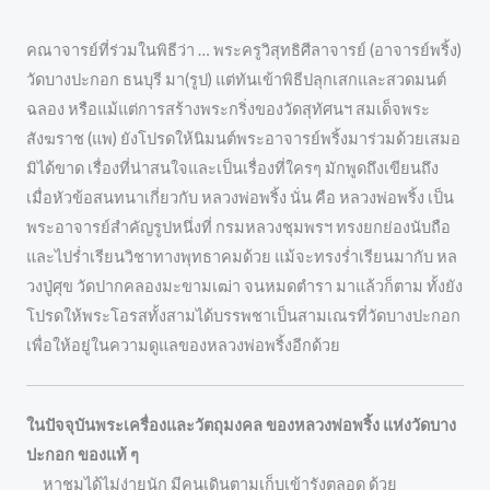
คณาจารย์ที่ร่วมในพิธีว่า … พระครูวิสุทธิศีลาจารย์ (อาจารย์พริ้ง)
วัดบางปะกอก ธนบุรี มา(รูป) แต่ทันเข้าพิธีปลุกเสกและสวดมนต์
ฉลอง หรือแม้แต่การสร้างพระกริ่งของวัดสุทัศนฯ สมเด็จพระ
สังฆราช (แพ) ยังโปรดให้นิมนต์พระอาจารย์พริ้งมาร่วมด้วยเสมอ
มิได้ขาด เรื่องที่น่าสนใจและเป็นเรื่องที่ใครๆ มักพูดถึงเขียนถึง
เมื่อหัวข้อสนทนาเกี่ยวกับ หลวงพ่อพริ้ง นั่น คือ หลวงพ่อพริ้ง เป็น
พระอาจารย์สำคัญรูปหนึ่งที่ กรมหลวงชุมพรฯ ทรงยกย่องนับถือ
และไปร่ำเรียนวิชาทางพุทธาคมด้วย แม้จะทรงร่ำเรียนมากับ หล
วงปู่ศุข วัดปากคลองมะขามเฒ่า จนหมดตำรา มาแล้วก็ตาม ทั้งยัง
โปรดให้พระโอรสทั้งสามได้บรรพชาเป็นสามเณรที่วัดบางปะกอก
เพื่อให้อยู่ในความดูแลของหลวงพ่อพริ้งอีกด้วย
ในปัจจุบันพระเครื่องและวัตถุมงคล ของหลวงพ่อพริ้ง แห่งวัดบาง
ปะกอก ของแท้ ๆ
หาชมได้ไม่ง่ายนัก มีคนเดินตามเก็บเข้ารังตลอด ด้วย