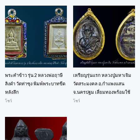
พระคำข้าว รุ่น 2 หลวงพ่อฤาษี
เหรียญรุ่นแรก หลวงปู่มหาเจิม
ลิงดำ วัดท่าซุง พิมพ์พระบาทขีด
วัดสระมงคล อ.กำแพงแสน
หลังลึก
จ.นครปฐม เลี่ยมทองพร้อมใช้
โชว์
โชว์