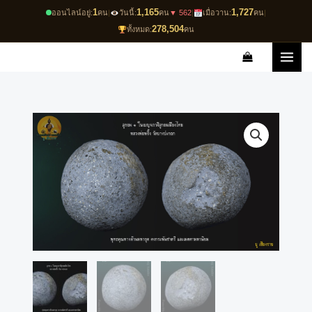
Skip
1
1,165
1,727
ออนไลน์อยู่:
คน
|
วันนี้:
คน
▼ 562
|
เมื่อวาน:
คน
|
to
278,504
ทั้งหมด:
คน
content