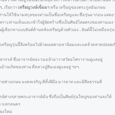
า
.. เรียกว่า
เหรียญวงษ์เข็มมา
หรือ เหรียญของตระกูลอันเกษม
่านให้ใช้นามสกุลของท่านเป็นชื่อเหรียญและชื่อรุ่นมาก่อน แสดงว่าท
. เพราะท่านเห็นและเข้าใจผู้จัดสร้างซึ่งเป็นศิษย์โดยตรงของท่านเอ
นผู้เลือกหาแบบยันต์ด้านหลังเหรียญด้วยตัวเอง .. ยันต์นี้ไม่เหมือนรุ
 เหรียญรุ่นนี้จึงพร้อมไปด้วยเมตตามหานิยมและแคล้วคลาดปลอดภ
รสวรรค์ ซึ่งอาจารย์ทอง รองเจ้าอาวาสวัดอโศการามดูแลอยู่
บ้านเกิดของท่าน ที่หลวงปู่สิมเองดูแลอยู่ ฯลฯ.
ยช่างเกษม มงคลเจริญ ดีทั้งฝีมือ มารยาท และมีศีลธรรมดี
์ต่างๆสายพระอาจารย์มั่น ซึ่งถือเป็นศิษย์รุ่นใหญ่ของท่านลงให้
พร จ.สกลนคร
ียงใหม่