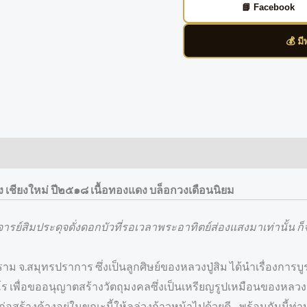
📘 Facebook
💰 ม
อง เชียงใหม่ ปี๒๕๑๘ เนื้อทองแดง บล็อกวงเดือนนิยม
าจารย์สิมประดุจดั่งดอกบัวที่รอเวลาพระอาทิตย์ส่องแสงมาเท่านั้น
ม จ.สมุทรปราการ ซึ่งเป็นลูกศิษย์ของหลวงปู่สิม ได้นำเรื่องก
โร เพื่อขออนุญาตสร้างวัตถุมงคลซึ่งเป็นเหรียญรูปเหมือนของหลวง
สร้างค้างอยู่ในขณะนี้ให้ลุล่วงก้าวหน้าไปด้วยดี .. พร้อมกันนี้ท่านยัง