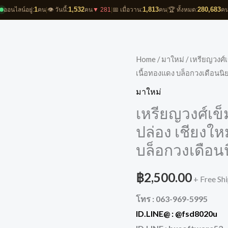
1
1,532
1,813
280,683
ออนไลน์อยู่:
คน
|
👁️ วันนี้:
คน
▼ 281
|
📅 เมื่อวาน:
คน
|
🏆 ทั้งหมด:
ค
Home
/
มาใหม่
/ เหรียญวงศ์เ
เนื้อทองแดง บล็อกวงเดือนนิ
มาใหม่
เหรียญวงศ์เข็
ปล่อง เชียงให
บล็อกวงเดือน
฿
2,500.00
+ Free Sh
โทร : 063-969-5995
ID.LINE@ :
@fsd8020u