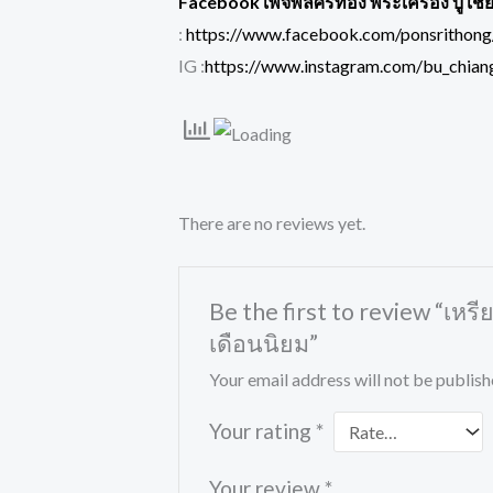
Facebook เพจพลศรีทอง พระเครื่อง บู เชี
:
https://www.facebook.com/ponsrithong
IG :
https://www.instagram.com/bu_chiang
There are no reviews yet.
Be the first to review “เหร
เดือนนิยม”
Your email address will not be publish
Your rating
*
Your review
*