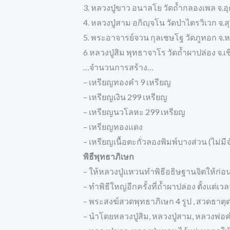
3. หลวงปู่ขาว อนาลโย วัดถ้ำกลองเพล จ.อ
4. หลวงปู่สาม อกิญฺจโน วัดป่าไตรวิเวก จ.สุ
5. พระอาจารย์จวน กุลเชษโฐ วัดภูทอก จ
6 หลวงปู่สิม พุทธาจาโร วัดถ้ำผาปล่อง จ.เ
…จำนวนการสร้าง…
– เหรียญทองคำ 9 เหรียญ
– เหรียญเงิน 299 เหรียญ
– เหรียญนวโลหะ 299 เหรียญ
– เหรียญทองแดง
– เหรียญเนื้อตะกั่วลองพิมพ์บางส่วน (ไม
พิธีพุทธาภิเษก
– ให้หลวงปู่แหวนทำพิธีอธิษฐานจิตให้ก่อน
– ทำพิธีใหญ่อีกครั้งที่ถ้ำผาปล่อง ตั้งแต่เ
– พระสงฆ์สวดพุทธาภิเษก 4 รูป , สวดธาตุต่
– นำโดยหลวงปู่สิม, หลวงปู่สาม, หลวงพ่อ