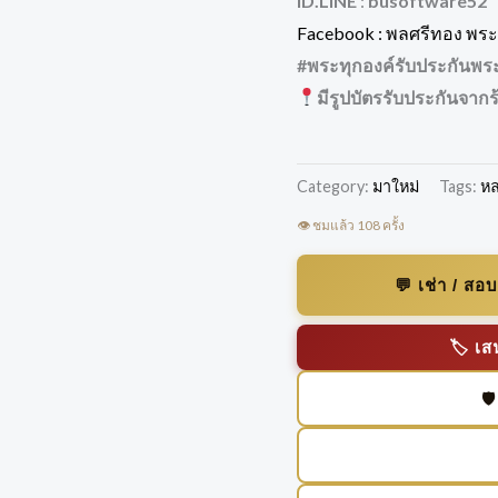
ID.LINE
:
busoftware52
Facebook : พลศรีทอง พระเ
#พระทุกองค์รับประกันพร
มีรูปบัตรรับประกันจากร
Category:
มาใหม่
Tags:
หล
👁️ ชมแล้ว 108 ครั้ง
💬 เช่า / ส
🏷️ 
🛡