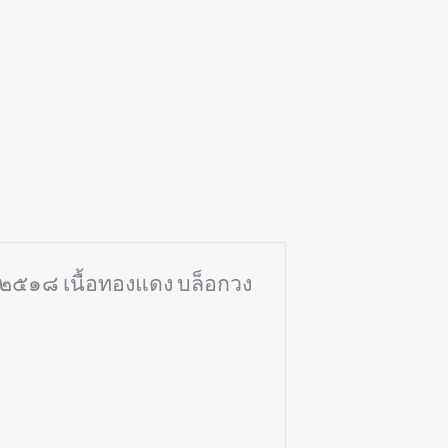
 ปี๒๕๑๘ เนื้อทองแดง บล็อกวง