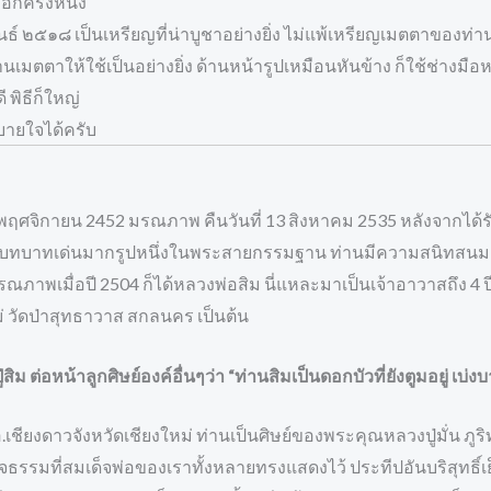
ีกครั้งหนึ่ง
พันธ์ ๒๕๑๘ เป็นเหรียญที่น่าบูชาอย่างยิ่ง ไม่แพ้เหรียญเมตตาของท
่านเมตตาให้ใช้เป็นอย่างยิ่ง ด้านหน้ารูปเหมือนหันข้าง ก็ใช้ช่างมือห
 พิธีก็ใหญ่
บายใจได้ครับ
6 พฤศจิกายน 2452 มรณภาพ คืนวันที่ 13 สิงหาคม 2535 หลังจากได้ร
อว่ามีบทบาทเด่นมากรูปหนึ่งในพระสายกรรมฐาน ท่านมีความสนิทสน
าพเมื่อปี 2504 ก็ได้หลวงพ่อสิม นี่แหละมาเป็นเจ้าอาวาสถึง 4 ปี
ม่ วัดป่าสุทธาวาส สกลนคร เป็นต้น
ิม ต่อหน้าลูกศิษย์องค์อื่นๆว่า “ท่านสิมเป็นดอกบัวที่ยังตูมอยู่ เบ่
.เชียงดาวจังหวัดเชียงใหม่ ท่านเป็นศิษย์ของพระคุณหลวงปู่มั่น ภูริท
จธรรมที่สมเด็จพ่อของเราทั้งหลายทรงแสดงไว้ ประทีปอันบริสุทธิ์เ