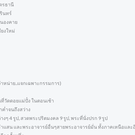
ุดรธานี
รินทร์
.หนองคาย
ชียงใหม่
่มีจำหน่าย..แจกเฉพาะกรรมการ)
ที่วัดดอยแม่ปั๋ง ในตอนเช้า
วลาค่ำจนถึงสว่าง
างๆ 4 รูป, สวดพระปริตมงคล 9 รูป, พระที่นั่งปรก 9 รูป
คำแสน และพระอาจารย์อื่นๆสายพระอาจารย์มั่น ทั้งภาคเหนือและอี