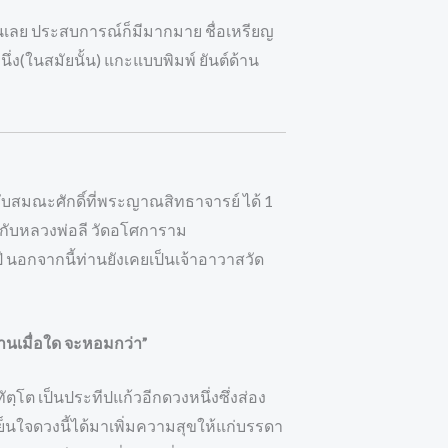
่านเลย ประสบการณ์ก็มีมากมาย ชื่อเหรียญ
นึ่ง(ในสมัยนั้น) แกะแบบพิมพ์ ยันต์ด้าน
ับสมณะศักดิ์ที่พระญาณสิทธาจารย์ ได้ 1
มกับหลวงพ่อลี วัดอโศการาม
 นอกจากนี้ท่านยังเคยเป็นเจ้าอาวาสวัด
งบานเมื่อใด จะหอมกว่า”
ัตฺโต เป็นประทีปแก้วอีกดวงหนึ่งซึ่งส่อง
ย็นใจดวงนี้ได้มาเพิ่มความสุขให้แก่บรรดา