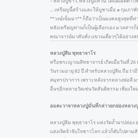
– หลวงปู่ขาว, หลวงปู่แหวน ได้แผ่เมตตาให้อ
… เหรียญนี้สร้างและให้บูชาเมื่อ ๑ กุมภา
**วงษ์เข็มมา** ก็ถือว่าเป็นมงคลสูงสุดที่ท
หลังเหรียญท่านก็เป็นผู้เลือกเอง มวลสารก็ดี
คณาจารย์มาคับคั่ง แขวนเดี่ยวๆได้อย่างส
หลวงปู่สิม พุทธาจาโร
หรือพระญาณสิทธาจารย์ เกิดเมื่อวันที่ 2
วันรวมอายุ 82 ปี สำหรับหลวงปู่สิม ถื
สมุทรปราการ เพราะหลังจากหลวงพ่อลี มรณภ
อื่นๆอีกหลายวัดเช่นวัดสันติธรรม เชียงให
อมตะวาจาหลวงปู่มั่นที่กล่าวยกย่องหลวงปู่ส
หลวงปู่สิม พุทฺธาจาโร แห่งวัดถ้ำผาปล่อง อ
แสงเจิดจ้าจับใจชาวโลก แล้วก็ดับไปตามสั