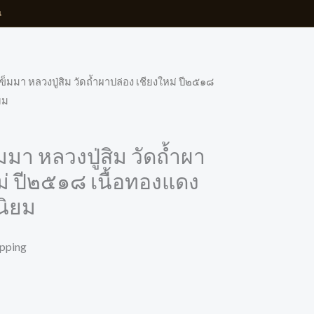
น
ข็มมา หลวงปู่สิม วัดถ้ำผาปล่อง เชียงใหม่ ปี๒๕๑๘
ยม
มมา หลวงปู่สิม วัดถ้ำผา
ม่ ปี๒๕๑๘ เนื้อทองแดง
นิยม
ipping