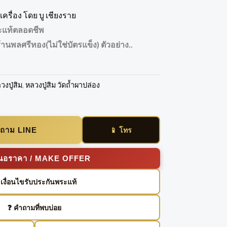
ครื่อง โดย บู เชียงราย
ะแท้ตลอดชีพ
้านพลศรีทอง(ไม่ใช่บัตรแข็ง) ตัวอย่าง..
วงปู่สิม
,
หลวงปู่สิม วัดถ้ำผาปล่อง
อบถาม LINE
📱 โทร
เสนอราคา / MAKE OFFER
️ เงื่อนไขรับประกันพระแท้
❓ คำถามที่พบบ่อย