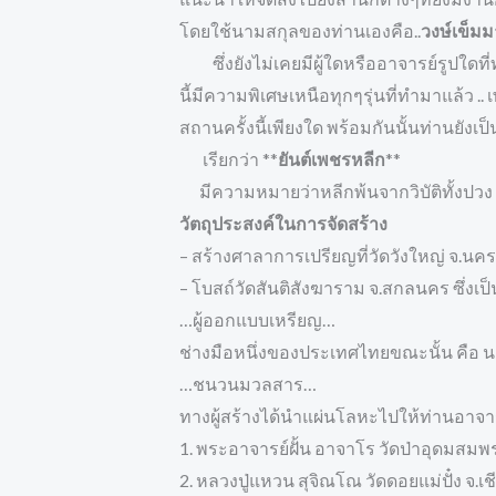
โดยใช้นามสกุลของท่านเองคือ..
วงษ์เข็มม
ซึ่งยังไม่เคยมีผู้ใดหรืออาจารย์รูปใดที่ท
นี้มีความพิเศษเหนือทุกๆรุ่นที่ทำมาแล้ว .
สถานครั้งนี้เพียงใด พร้อมกันนั้นท่านยังเป็
เรียกว่า **
ยันต์เพชรหลีก
**
มีความหมายว่าหลีกพ้นจากวิบัติทั้งปวง
วัตถุประสงค์ในการจัดสร้าง
– สร้างศาลาการเปรียญที่วัดวังใหญ่ จ.นค
– โบสถ์วัดสันติสังฆาราม จ.สกลนคร ซึ่งเป็น
…ผู้ออกแบบเหรียญ…
ช่างมือหนึ่งของประเทศไทยขณะนั้น คือ นา
…ชนวนมวลสาร…
ทางผู้สร้างได้นำแผ่นโลหะไปให้ท่านอาจารย
1. พระอาจารย์ฝั้น อาจาโร วัดป่าอุดมสม
2. หลวงปู่แหวน สุจิณโณ วัดดอยแม่ปั๋ง จ.เช