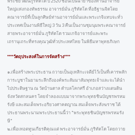
พระชัยวัฒน์ภูริทัตโต ปี 2520 ชื่อนี้เป็นฉายาของท่านอาจารย์
ใหญ่แห่งกองทัพธรรม อาจารย์มั่น ภูริทัตโต ที่อธิฐานจิตโดย
คณาจารย์ที่เป็นลูกศิษย์ท่านอาจารย์มั่นและพระเกจิแทบจะทั่ว
ประเทศเป็นงานพิธีใหญ่ 3 วัน 3 คืนเป็นงานชุมนุมพระคณาจารย์
สายพระอาจารย์มั่น ภูริทัตโต รวมเกจิอาจารย์และพระ
เถรานุเถระที่ทรงคุณวุฒิทั่วประเทศไทย ในพิธีมหาพุทธภิเษก
****วัตถุประสงค์ในการจัดสร้าง****
๑.เพื่อสร้างพระประธาน ถวายเป็นอุเทสิกะเจดีย์ไว้เป็นที่เคารพสัก
การะบูชาในยามระลึกถึงองค์พระสัมมาสัมพุทธเจ้าและจะได้นำ
ไปประดิษฐาน ณ วัดบ้านตาล ตำบลโคกศรี อำเภอสว่างแดนดิน
จังหวัดสกลนคร โดยจำลองแบบมาจากพระพุทธชินบัญชรพรหม
รังษี และสมเด็จพระอริยวงศาคตญาณ สมเด็จพระสังฆราช ได้
ประธานพระนามพระประธานนี้ว่า *พระพุทธชินบัญชรพรหมรัง
ษี*
๒.เพื่อเทอดทูนเกียรติคุณแด่ พระอาจารย์มั่น ภูริทัตโต โดยถวาย