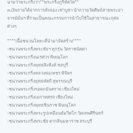
นามว่าพระกริ่งว่า**พระกริ่งภูริทัตโต**
๓.เงินรายได้จากการสั่งจอง เช่าบูชา นำถวายวัดศิษย์สายพระอา
จารย์มั่นฯ ที่ร่วมเป็นคณะกรรมการนำไปใช้ในสาธารณะกุศล
ต่างๆ
****เนื้อชนวนโลหะที่นำมาจัดสร้าง****
-ชนวนพระกริ่งพระชัยฯ ทุกรุ่น วัดราชนัดดา
-ชนวนพระกริ่งนเรศวร พิษณุโลก
-ชนวนพระกริ่งพุทธสิงหิงค์ ชลบุรี
-ชนวนพระกริ่งหลวงพ่อเพชร พิจิตร
-ชนวนพระกริ่งยุทธหัตถี สุพรรณบุรี
-ชนวนพระกริ่งรอดภยันตราย เชียงใหม่
-ชนวนพระกริ่งเอกาทศรถ เชียงใหม่
-ชนวนพระกริ่งพุทธชินราช พิษณุโลก
-ชนวนพระกริ่งพระรูปเหมือนธัมวิตโก วัดเทพศิรินทร์
-ชนวนพระกริ่งพระชัย ตากสินมหาราช สระบุรี