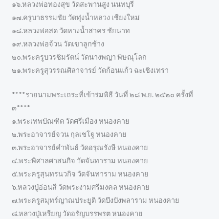
๑๖.หลวงพ่อทองสุข วัดสะพานสูง นนทบุรี
๑๗.ครูบาธรรมชัย วัดทุ่งน้ำหลวง เชียงใหม่
๑๘.หลวงพ่อสด วัดหางน้ำสาคร ชัยนาท
๑๙.หลวงพ่อจ้วน วัดเขาลูกช้าง
๒๐.พระครูบวรชิมรัตน์ วัดนางพญา พิษณุโลก
๒๑.พระครูสุวรรณศิลาจารย์ วัดก้อนแก้ว ฉะเชิงเทรา
****รายนามพระเถระที่เข้าร่มพิธี วันที่ ๒๘ พ.ย. ๒๕๒๐ ครั้งที่
๓****
๑.พระเทพบัณฑิต วัดศรีเมือง หนองคาย
๒.พระอาจารย์จวน กุลเชโฐ หนองคาย
๓.พระอาจารย์คำพันธ์ วัดอรุณรังษี หนองคาย
๔.พระพิศาลศาสนกิจ วัดจันทาราม หนองคาย
๕.พระครูสุนทรนวกิจ วัดจันทาราม หนองคาย
๖.หลวงปู่อ่อนสี วัดพระงามศรีมงคล หนองคาย
๗.พระครูสมุทร์ญาณประยูติ วัดบึงปังพลาราม หนองคาย
๘.หลวงปู่เหรียญ วัดอรัญบรรพรต หนองคาย