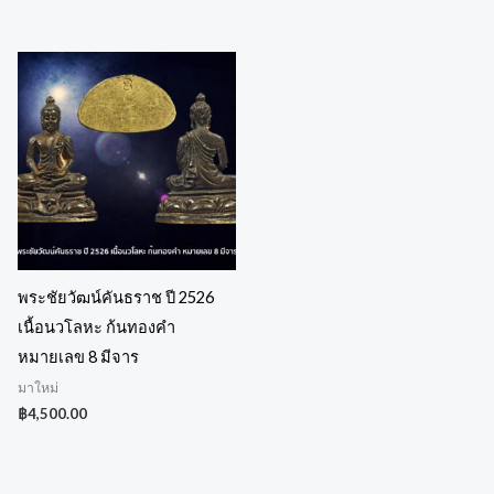
พระชัยวัฒน์คันธราช ปี 2526
เนื้อนวโลหะ ก้นทองคำ
หมายเลข 8 มีจาร
มาใหม่
฿
4,500.00