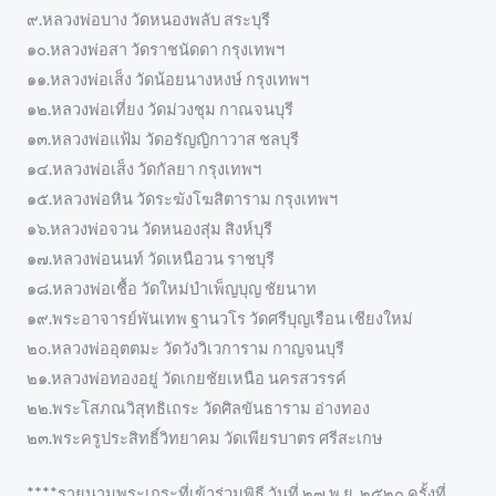
๙.หลวงพ่อบาง วัดหนองพลับ สระบุรี
๑๐.หลวงพ่อสา วัดราชนัดดา กรุงเทพฯ
๑๑.หลวงพ่อเส็ง วัดน้อยนางหงษ์ กรุงเทพฯ
๑๒.หลวงพ่อเที่ยง วัดม่วงชุม กาณจนบุรี
๑๓.หลวงพ่อแฟ้ม วัดอรัญญิกาวาส ชลบุรี
๑๔.หลวงพ่อเส็ง วัดกัลยา กรุงเทพฯ
๑๕.หลวงพ่อหิน วัดระฆังโฆสิตาราม กรุงเทพฯ
๑๖.หลวงพ่อจวน วัดหนองสุ่ม สิงห์บุรี
๑๗.หลวงพ่อนนท์ วัดเหนือวน ราชบุรี
๑๘.หลวงพ่อเชื้อ วัดใหม่บำเพ็ญบุญ ชัยนาท
๑๙.พระอาจารย์พันเทพ ฐานวโร วัดศรีบุญเรือน เชียงใหม่
๒๐.หลวงพ่ออุตตมะ วัดวังวิเวการาม กาญจนบุรี
๒๑.หลวงพ่อทองอยู่ วัดเกยชัยเหนือ นครสวรรค์
๒๒.พระโสภณวิสุทธิเถระ วัดศิลขันธาราม อ่างทอง
๒๓.พระครูประสิทธิ์วิทยาคม วัดเพียรบาตร ศรีสะเกษ
****รายนามพระเถระที่เข้าร่วมพิธี วันที่ ๒๗ พ.ย. ๒๕๒๐ ครั้งที่