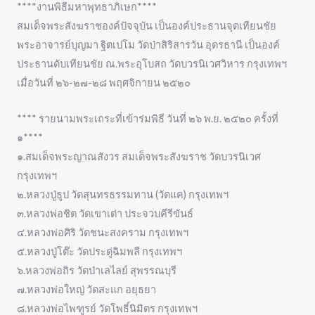
****งานพิธีมหาพุทธาภิเษก****
สมเด็จพระสังฆราชองค์ปัจจุบัน เป็นองค์ประธานจุดเทียนชัย
พระอาจารย์บุญมา ฐิตเปโม วัดป่าสิริสารวัน อุดรธานี เป็นองค์
ประธานดับเทียนชัย ณ.พระอุโบสถ วัดบวรนิเวศวิหาร กรุงเทพฯ
เมื่อวันที่ ๒๖-๒๗-๒๘ พฤศจิกายน ๒๕๒๐
**** รายนามพระเถระที่เข้าร่มพิธี วันที่ ๒๖ พ.ย. ๒๕๒๐ ครั้งที่
๑****
๑.สมเด็จพระญาณสังวร สมเด็จพระสังฆราช วัดบวรนิเวศ
กรุงเทพฯ
๒.หลวงปู่ธูป วัดสุนทรธรรมทาน (วัดแค) กรุงเทพฯ
๓.หลวงพ่อชิต วัดเขาเต่า ประจวบคีรีขันธ์
๔.หลวงพ่อศิริ วัดชนะสงคราม กรุงเทพฯ
๕.หลวงปู่โต๊ะ วัดประดู่ฉิมพลี กรุงเทพฯ
๖.หลวงพ่อถิร วัดป่าเลไลย์ สุพรรณบุรี
๗.หลวงพ่อใหญ่ วัดสะแก อยุธยา
๘.หลวงพ่อไพฑูรย์ วัดโพธิ์นิมิตร กรุงเทพฯ