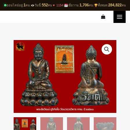
Skip
1
552
1,706
284,822
ออนไลน์อยู่:
คน
|
วันนี้:
คน
▼ 1154
|
เมื่อวาน:
คน
|
ทั้งหมด:
คน
to
content