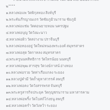
๒****
๑.หลวงพ่อแพ วัดพิกุลทอง สิงห์บุรี
๒.พระคัมภีรญาณเถร วัดชัยภูมิวนาราม ชัยภูมิ
๓.หลวงพ่อแช่ม วัดดอนยายหอม นครปฐม
๔.หลวงพ่อบุญ วัดวังมะนาว
๕.หลวงพ่อผิว วัดสง่างาม ปราจีนบุรี
๖.หลวงพ่อทองอยู่ วัดใหม่หนองพระองค์ สมุทรสาคร
๗.หลวงพ่อสุด วัดกาหลง สมุทรสาคร
๘.พระครูนนทสิทธิการ วัดไทรน้อย นนทบุรี
๙.หลวงพ่อพุฒ สารสุข วัดวงษ์ภาสน์ อ่างทอง
๑๐.หลวงพ่อรวย วัดท่าเรือแกลง ระยอง
๑๑.หลวงปู่คำมี วัดถ้ำคูหาสวรรค์ ลพบุรี
๑๒.หลวงพ่อคง วัดวังสรรพรส จันทบุรี
๑๓.พระครูสารกิจประยุค วัดกุญชรนาราม มหาสารคาม
๑๔.หลวงพ่อพริ้ง วัดโบสถ์โก่งธนู ลพบุรี
๑๕.หลวงพ่อคร่ำ วัดวังหว้า ระยอง