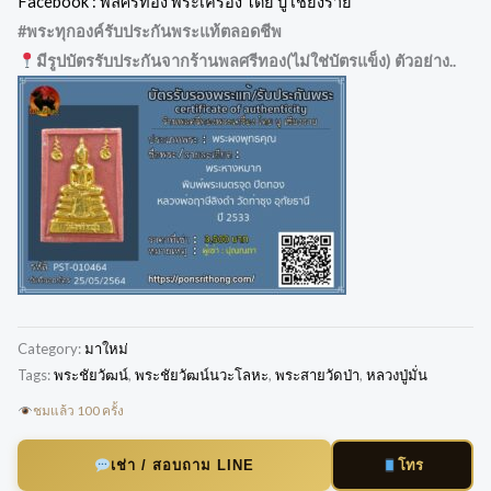
Facebook : พลศรีทอง พระเครื่อง โดย บู เชียงราย
#พระทุกองค์รับประกันพระแท้ตลอดชีพ
มีรูปบัตรรับประกันจากร้านพลศรีทอง(ไม่ใช่บัตรแข็ง) ตัวอย่าง..
Category:
มาใหม่
Tags:
พระชัยวัฒน์
,
พระชัยวัฒน์นวะโลหะ
,
พระสายวัดป่า
,
หลวงปู่มั่น
ชมแล้ว 100 ครั้ง
โทร
เช่า / สอบถาม LINE