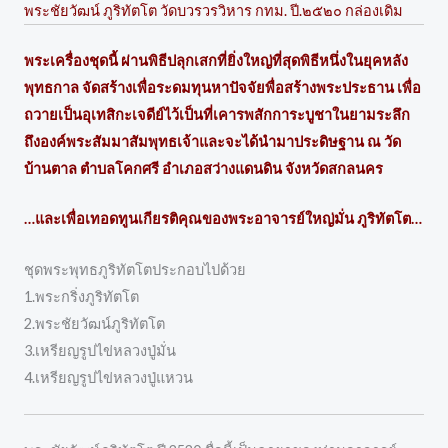
พระชัยวัฒน์ ภูริทัตโต วัดบวรวรวิหาร กทม. ปี.๒๕๒๐ กล่องเดิม
พระเครื่องชุดนี้ ผ่านพิธีปลุกเสกที่ยิ่งใหญ่ที่สุดพิธีหนึ่งในยุคหลัง
พุทธกาล จัดสร้างเพื่อระดมทุนหาปัจจัยพื่อสร้างพระประธาน เพื่อ
ถวายเป็นอุเทสิกะเจดีย์ไว้เป็นที่เคารพสักการะบูชาในยามระลึก
ถึงองค์พระสัมมาสัมพุทธเจ้าและจะได้นำมาประดิษฐาน ณ วัด
บ้านตาล ตำบลโคกศรี อำเภอสว่างแดนดิน จังหวัดสกลนคร
…และเพื่อเทอดทูนเกียรติคุณของพระอาจารย์ใหญ่มั่น ภูริทัตโต…
ชุดพระพุทธภูริทัตโตประกอบไปด้วย
1.พระกริ่งภูริทัตโต
2.พระชัยวัฒน์ภูริทัตโต
3.เหรียญรูปไข่หลวงปู่มั่น
4.เหรียญรูปไข่หลวงปู่แหวน